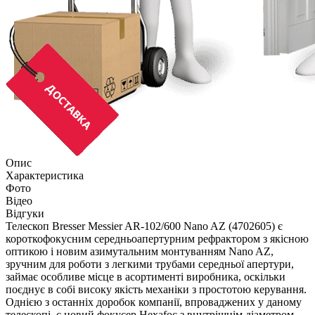
Опис
Характеристика
Фото
Відео
Відгуки
Телескоп Bresser Messier AR-102/600 Nano AZ (4702605) є
короткофокусним середньоапертурним рефрактором з якісною
оптикою і новим азимутальним монтуванням Nano AZ,
зручним для роботи з легкими трубами середньої апертури,
займає особливе місце в асортименті виробника, оскільки
поєднує в собі високу якість механіки з простотою керування.
Однією з останніх доробок компанії, впроваджених у даному
телескопі, є новий фокусер Hexafoc з внутрішнім діаметром