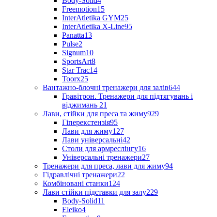
Body-Solid
4
Freemotion
15
InterAtletika GYM
25
InterAtletika X-Line
95
Panatta
13
Pulse
2
Signum
10
SportsArt
8
Star Trac
14
Toorx
25
Вантажно-блочні тренажери для залів
644
Гравітрон. Тренажери для підтягувань і
віджимань
21
Лави, стійки для преса та жиму
929
Гіперекстензія
95
Лави для жиму
127
Лави універсальні
42
Столи для армреслінгу
16
Універсальні тренажери
27
Тренажери для преса, лави для жиму
94
Гідравлічні тренажери
22
Комбіновані станки
124
Лави стійки підставки для залу
229
Body-Solid
11
Eleiko
4