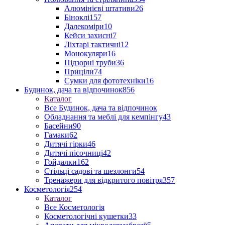
Алюмінієві штативи
26
Біноклі
157
Далекоміри
10
Кейси захисні
7
Ліхтарі тактичні
12
Монокуляри
16
Підзорні труби
36
Приціли
74
Сумки для фототехніки
16
Будинок, дача та відпочинок
856
Каталог
Все Будинок, дача та відпочинок
Обладнання та меблі для кемпінгу
43
Басейни
90
Гамаки
62
Дитячі гірки
46
Дитячі пісочниці
42
Гойдалки
162
Стільці садові та шезлонги
54
Тренажери для відкритого повітря
357
Косметологія
254
Каталог
Все Косметологія
Косметологічні кушетки
33