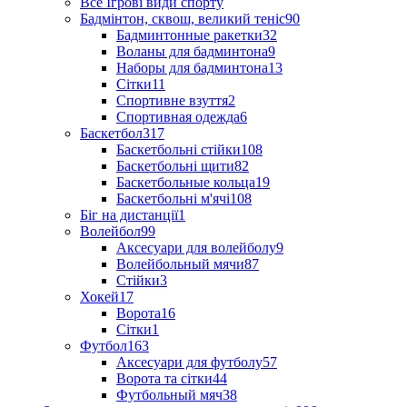
Все Ігрові види спорту
Бадмінтон, сквош, великий теніс
90
Бадминтонные ракетки
32
Воланы для бадминтона
9
Наборы для бадминтона
13
Сітки
11
Спортивне взуття
2
Спортивная одежда
6
Баскетбол
317
Баскетбольні стійки
108
Баскетбольні щити
82
Баскетбольные кольца
19
Баскетбольні м'ячі
108
Біг на дистанції
1
Волейбол
99
Аксесуари для волейболу
9
Волейбольный мячи
87
Стійки
3
Хокей
17
Ворота
16
Сітки
1
Футбол
163
Аксесуари для футболу
57
Ворота та сітки
44
Футбольный мяч
38