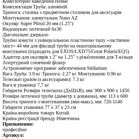
Комп'ютерне наведення Немає
Комплектація Труба: алюміній
Тринога: сталева з предметним столиком для аксесуарів
Монтування: азимутальне Nano AZ
Окуляр: Super Plössl 26 мм (1.25'')
Видошукач: оптичний 6x30
Діагональне дзеркало
Трубні хомути з універсальною пластиною типу «ластівчин
хвіст» 44 мм для фіксації труби на екваторіальному
монтуванні (підходить для EXOS/LXD75/Great Polaris/EQ5)
Адаптер для окулярів з 2'' на 1.25" з різьбленням для T-кільця
Апертурний сонячний фільтр
Астрономічне програмне забезпечення Stellarium
Вага Труба: 3.9 кг Тринога: 2.27 кг Монтування: 0.96 кг
Телескоп (разом із аксесуарами): 7.3 кг
Вага в упаковці 7,7 кг
Габарити Розміри телескопа (ДxШxВ), мм: 900 х 900 x 1450
Розміри оптичної труби (діаметр х довжина), мм: 113 x 600
Висота триноги з монтуванням (мін-макс), мм: 720-1140
Габарити упаковки 77 х 37 х 23 см
Країна-виробник товару Китай
Країна реєстрації бренду Німеччина
Призначення:
професійне
Артикул: