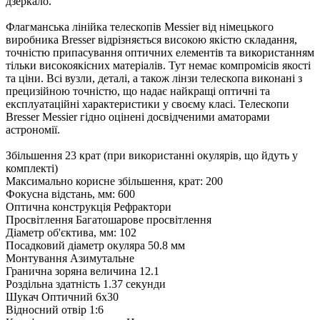
дзеркало.
Флагманська лінійка телескопів Messier від німецького
виробника Bresser відрізняється високою якістю складання,
точністю припасування оптичних елементів та використанням
тільки високоякісних матеріалів. Тут немає компромісів якості
та ціни. Всі вузли, деталі, а також лінзи телескопа виконані з
прецизійною точністю, що надає найкращі оптичні та
експлуатаційні характеристики у своєму класі. Телескопи
Bresser Messier гідно оцінені досвідченими аматорами
астрономії.
Збільшення 23 крат (при використанні окулярів, що йдуть у
комплекті)
Максимально корисне збільшення, крат: 200
Фокусна відстань, мм: 600
Оптична конструкція Рефрактори
Просвітлення Багатошарове просвітлення
Діаметр об'єктива, мм: 102
Посадковий діаметр окуляра 50.8 мм
Монтування Азимутальне
Гранична зоряна величина 12.1
Роздільна здатність 1.37 секунди
Шукач Оптичний 6х30
Відносний отвір 1:6