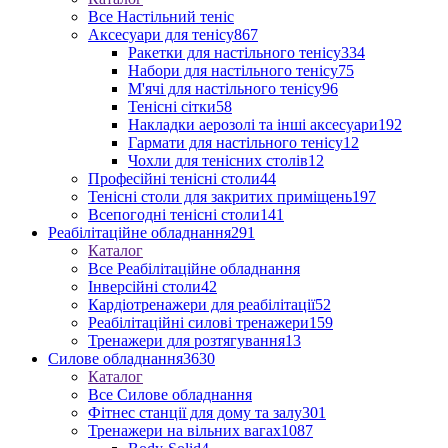
Все Настільний теніс
Аксесуари для тенісу
867
Ракетки для настільного тенісу
334
Набори для настільного тенісу
75
М'ячі для настільного тенісу
96
Тенісні сітки
58
Накладки аерозолі та інші аксесуари
192
Гармати для настільного тенісу
12
Чохли для тенісних столів
12
Професійні тенісні столи
44
Тенісні столи для закритих приміщень
197
Всепогодні тенісні столи
141
Реабілітаційне обладнання
291
Каталог
Все Реабілітаційне обладнання
Інверсійні столи
42
Кардіотренажери для реабілітації
52
Реабілітаційні силові тренажери
159
Тренажери для розтягування
13
Силове обладнання
3630
Каталог
Все Силове обладнання
Фітнес станції для дому та залу
301
Тренажери на вільних вагах
1087