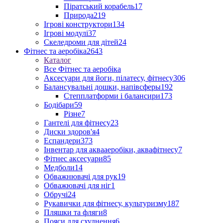
Піратський корабель
17
Природа
219
Ігрові конструктори
134
Ігрові модулі
37
Скеледроми для дітей
24
Фітнес та аеробіка
2643
Каталог
Все Фітнес та аеробіка
Аксесуари для йоги, пілатесу, фітнесу
306
Балансувальні дошки, напівсферы
192
Степплатформи і балансири
173
Бодібари
59
Різне
7
Гантелі для фітнесу
23
Диски здоров'я
4
Еспандери
373
Інвентар для аквааеробіки, аквафітнесу
7
Фітнес аксесуари
85
Медболи
14
Обважнювачі для рук
19
Обважювачі для ніг
1
Обручі
24
Рукавички для фітнесу, культуризму
187
Пляшки та фляги
8
Пояси для схуднення
6