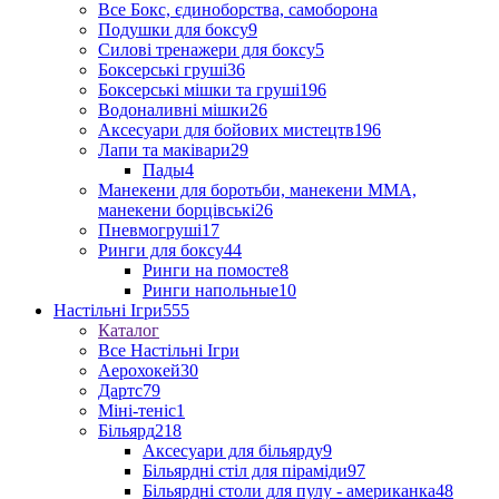
Все Бокс, єдиноборства, самоборона
Подушки для боксу
9
Силові тренажери для боксу
5
Боксерські груші
36
Боксерські мішки та груші
196
Водоналивні мішки
26
Аксесуари для бойових мистецтв
196
Лапи та маківари
29
Пады
4
Манекени для боротьби, манекени ММА,
манекени борцівські
26
Пневмогруші
17
Ринги для боксу
44
Ринги на помосте
8
Ринги напольные
10
Настільні Ігри
555
Каталог
Все Настільні Ігри
Аерохокей
30
Дартс
79
Міні-теніс
1
Більярд
218
Аксесуари для більярду
9
Більярдні стіл для піраміди
97
Більярдні столи для пулу - американка
48