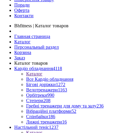
Поради
Оферта
Контакти
Bhfitness | Каталог товаров
Главная страница
Каталог
Персональный раздел
Корзина
Заказ
Каталог товаров
Кардіо обладнання
4118
Каталог
Все Кардіо обладнання
Бігові доріжки
1272
Велотренажери
1163
Орбітреки
990
Степери
208
Гребні тренажери для дому та залу
236
Вібраційні платформи
52
Спінбайки
186
Лижні тренажери
16
Настільний теніс
1237
Каталог