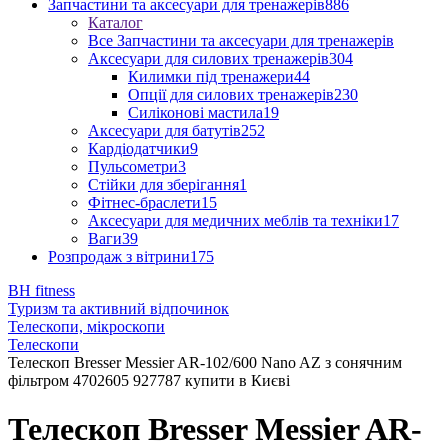
Запчастини та аксесуари для тренажерів
886
Каталог
Все Запчастини та аксесуари для тренажерів
Аксесуари для силових тренажерів
304
Килимки під тренажери
44
Опції для силових тренажерів
230
Силіконові мастила
19
Аксесуари для батутів
252
Кардіодатчики
9
Пульсометри
3
Стійки для зберігання
1
Фітнес-браслети
15
Аксесуари для медичних меблів та техніки
17
Ваги
39
Розпродаж з вітрини
175
BH fitness
Туризм та активний відпочинок
Телескопи, мікроскопи
Телескопи
Телескоп Bresser Messier AR-102/600 Nano AZ з сонячним
фільтром 4702605 927787 купити в Києві
Телескоп Bresser Messier AR-