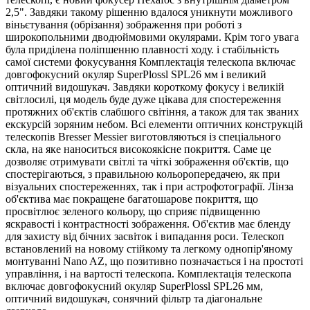
2,5". Завдяки такому рішенню вдалося уникнути можливого
віньєтування (обрізання) зображення при роботі з
широкопольними дводюймовими окулярами. Крім того увага
була приділена поліпшенню плавності ходу. і стабільність
самої системи фокусування Комплектація телескопа включає
довгофокусний окуляр SuperPlossl SPL26 мм і великий
оптичний видошукач. Завдяки короткому фокусу і великій
світлосилі, ця модель буде дуже цікава для спостереження
протяжних об'єктів слабшого світіння, а також для так званих
екскурсій зоряним небом. Всі елементи оптичних конструкцій
телескопів Bresser Messier виготовляються із спеціального
скла, на яке наноситься високоякісне покриття. Саме це
дозволяє отримувати світлі та чіткі зображення об'єктів, що
спостерігаються, з правильною кольоропередачею, як при
візуальних спостереженнях, так і при астрофотографії. Лінза
об'єктива має покращене багатошарове покриття, що
просвітлює зеленого кольору, що сприяє підвищенню
яскравості і контрастності зображення. Об'єктив має бленду
для захисту від бічних засвіток і випадання роси. Телескоп
встановлений на новому стійкому та легкому однопір'яному
монтуванні Nano AZ, що позитивно позначається і на простоті
управління, і на вартості телескопа. Комплектація телескопа
включає довгофокусний окуляр SuperPlossl SPL26 мм,
оптичний видошукач, сонячний фільтр та діагональне