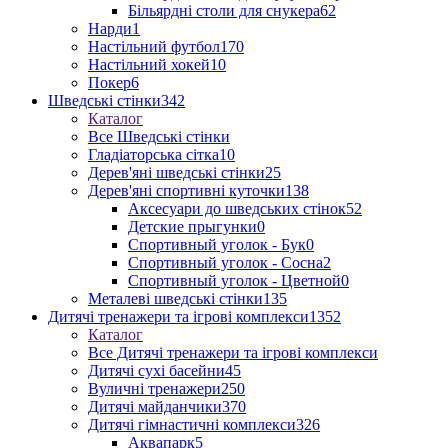
Більярдні столи для снукера
62
Нарди
1
Настільний футбол
170
Настільний хокей
10
Покер
6
Шведські стінки
342
Каталог
Все Шведські стінки
Гладіаторська сітка
10
Дерев'яні шведські стінки
25
Дерев'яні спортивні куточки
138
Аксесуари до шведських стінок
52
Детские прыгунки
0
Спортивный уголок - Бук
0
Спортивный уголок - Сосна
2
Спортивный уголок - Цветной
0
Металеві шведські стінки
135
Дитячі тренажери та ігрові комплекси
1352
Каталог
Все Дитячі тренажери та ігрові комплекси
Дитячі сухі басейни
45
Вуличні тренажери
250
Дитячі майданчики
370
Дитячі гімнастичні комплекси
326
Аквапарк
5