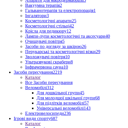
Апарати для мікродермабразії
5
Вакуумна терапія
2
Гальванотерапія та електропорація
1
Інгалятори
3
Косметологічні апарати
25
Косметологічні стільці
42
Крісла для педикюру
12
Лампи-лупи косметологічні та аксесуари
40
Очищувачі повітря
5
Засоби по догляду за шкірою
26
Перукарські та косметологічні візки
29
Зволожувачі повітря
10
Ультразвукові скрабери
8
Інфрачервона сауна
10
Засоби пересування
2219
Каталог
Все Засоби пересування
Веломобілі
312
Для дошкільної групи
45
Для молодшої шкільної групи
68
Для підлітків веломобілі
57
Універсальні веломобілі
143
Електровелосипеди
236
Ігрові види спорту
687
Каталог