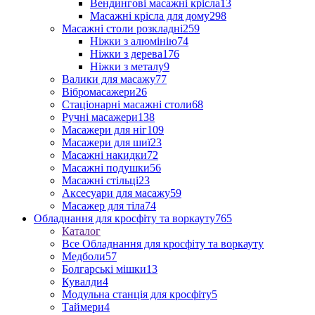
Вендингові масажні крісла
13
Масажні крісла для дому
298
Масажні столи розкладні
259
Ніжки з алюмінію
74
Ніжки з дерева
176
Ніжки з металу
9
Валики для масажу
77
Вібромасажери
26
Стаціонарні масажні столи
68
Ручні масажери
138
Масажери для ніг
109
Масажери для шиї
23
Масажні накидки
72
Масажні подушки
56
Масажні стільці
23
Аксесуари для масажу
59
Масажер для тіла
74
Обладнання для кросфіту та воркауту
765
Каталог
Все Обладнання для кросфіту та воркауту
Медболи
57
Болгарські мішки
13
Кувалди
4
Модульна станція для кросфіту
5
Таймери
4