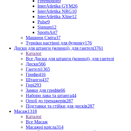
Freemotion
9
InterAtletika GYM
26
InterAtletika NRG
10
InterAtletika Xline
12
Pulse
9
Signum
12
SportsArt
7
Машини Сміта
37
Турніки настінні для будинку
176
Диски для штанги (млинці), для гантелі
3761
Каталог
Все Диски для штанги (млинці), для гантелі
Диски
566
Гантелі
1365
Грифи
416
Штанги
437
Гирі
293
Замки для грифів
66
Набори лава та штанга
44
Опції до тренажерів
287
Підставки та стійки для дисків
287
Масаж
1318
Каталог
Все Масаж
Масажні крісла
314