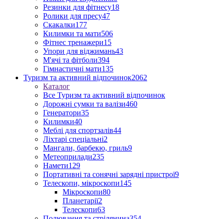
Резинки для фітнесу
18
Ролики для пресу
47
Скакалки
177
Килимки та мати
506
Фітнес тренажери
15
Упори для віджимань
43
М'ячі та фітболи
394
Гімнастичні мати
135
Туризм та активний відпочинок
2062
Каталог
Все Туризм та активний відпочинок
Дорожні сумки та валізи
460
Генератори
35
Килимки
40
Меблі для спортзалів
44
Ліхтарі спеціальні
2
Мангали, барбекю, гриль
9
Метеоприлади
235
Намети
129
Портативні та сонячні зарядні пристрої
9
Телескопи, мікроскопи
145
Мікроскопи
80
Планетарії
2
Телескопи
63
Полювання та стрілянина
354