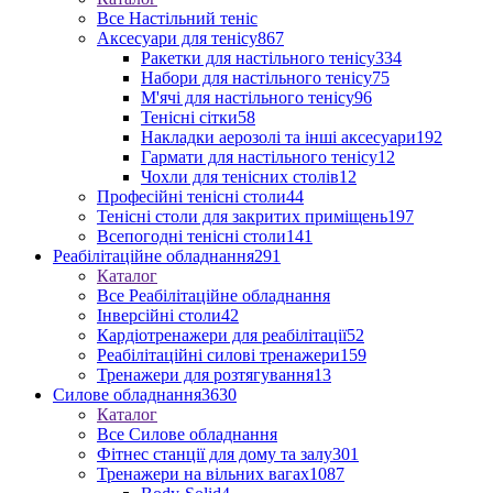
Все Настільний теніс
Аксесуари для тенісу
867
Ракетки для настільного тенісу
334
Набори для настільного тенісу
75
М'ячі для настільного тенісу
96
Тенісні сітки
58
Накладки аерозолі та інші аксесуари
192
Гармати для настільного тенісу
12
Чохли для тенісних столів
12
Професійні тенісні столи
44
Тенісні столи для закритих приміщень
197
Всепогодні тенісні столи
141
Реабілітаційне обладнання
291
Каталог
Все Реабілітаційне обладнання
Інверсійні столи
42
Кардіотренажери для реабілітації
52
Реабілітаційні силові тренажери
159
Тренажери для розтягування
13
Силове обладнання
3630
Каталог
Все Силове обладнання
Фітнес станції для дому та залу
301
Тренажери на вільних вагах
1087