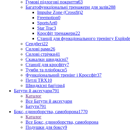
Гумові підлогові покриття
63
Багатофункціональні тренажери для залів
288
Impulse Zone (Crossfit)
2
Freemotion
0
SportsArt
0
Star Trac
3
Кросфіт тренажери
22
Станції для функціонального тренінгу Explod
Сендбегі
22
Силові рами
26
Силові стрічки
41
Скакалки швидкісні
7
Станції для кросфіту
7
Тумби та пліобокси
5
Функціональний тренінг і Кроссфіт
37
Петлі TRX
10
Швидкісні бар'єри
4
Батути й аксесуари
791
Каталог
Все Батути й аксесуари
Батути
791
Бокс, єдиноборства, самоборона
1770
Каталог
Все Бокс, єдиноборства, самоборона
Подушки для боксу
9