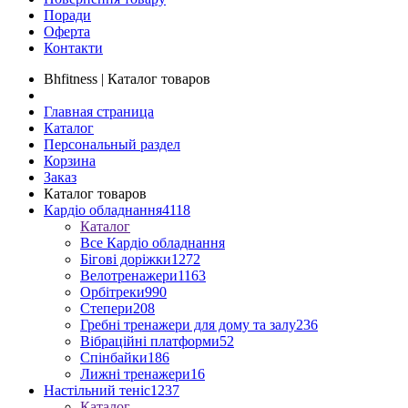
Поради
Оферта
Контакти
Bhfitness | Каталог товаров
Главная страница
Каталог
Персональный раздел
Корзина
Заказ
Каталог товаров
Кардіо обладнання
4118
Каталог
Все Кардіо обладнання
Бігові доріжки
1272
Велотренажери
1163
Орбітреки
990
Степери
208
Гребні тренажери для дому та залу
236
Вібраційні платформи
52
Спінбайки
186
Лижні тренажери
16
Настільний теніс
1237
Каталог