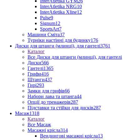
InterAtletika GYM
26
InterAtletika NRG
10
InterAtletika Xline
12
Pulse
9
Signum
12
SportsArt
7
Машини Сміта
37
Турніки настінні для будинку
176
Диски для штанги (млинці), для гантелі
3761
Каталог
Все Диски для штанги (млинці), для гантелі
Диски
566
Гантелі
1365
Грифи
416
Штанги
437
Гирі
293
Замки для грифів
66
Набори лава та штанга
44
Опції до тренажерів
287
Підставки та стійки для дисків
287
Масаж
1318
Каталог
Все Масаж
Масажні крісла
314
Вендингові масажні крісла
13