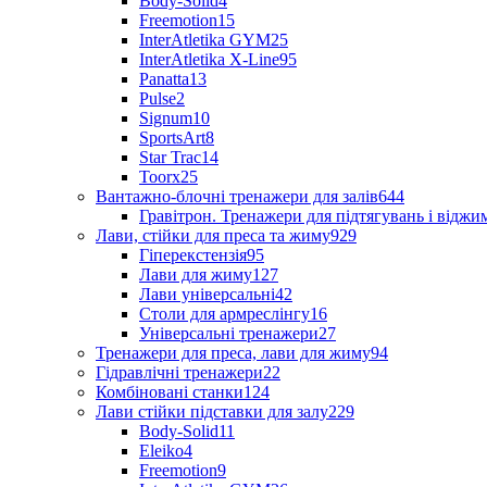
Body-Solid
4
Freemotion
15
InterAtletika GYM
25
InterAtletika X-Line
95
Panatta
13
Pulse
2
Signum
10
SportsArt
8
Star Trac
14
Toorx
25
Вантажно-блочні тренажери для залів
644
Гравітрон. Тренажери для підтягувань і відж
Лави, стійки для преса та жиму
929
Гіперекстензія
95
Лави для жиму
127
Лави універсальні
42
Столи для армреслінгу
16
Універсальні тренажери
27
Тренажери для преса, лави для жиму
94
Гідравлічні тренажери
22
Комбіновані станки
124
Лави стійки підставки для залу
229
Body-Solid
11
Eleiko
4
Freemotion
9