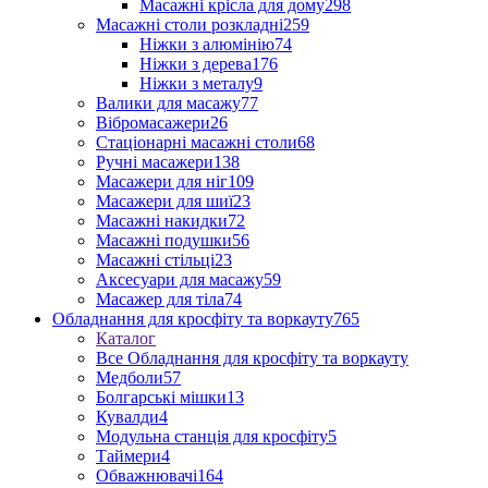
Масажні крісла для дому
298
Масажні столи розкладні
259
Ніжки з алюмінію
74
Ніжки з дерева
176
Ніжки з металу
9
Валики для масажу
77
Вібромасажери
26
Стаціонарні масажні столи
68
Ручні масажери
138
Масажери для ніг
109
Масажери для шиї
23
Масажні накидки
72
Масажні подушки
56
Масажні стільці
23
Аксесуари для масажу
59
Масажер для тіла
74
Обладнання для кросфіту та воркауту
765
Каталог
Все Обладнання для кросфіту та воркауту
Медболи
57
Болгарські мішки
13
Кувалди
4
Модульна станція для кросфіту
5
Таймери
4
Обважнювачі
164