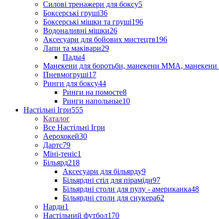
Силові тренажери для боксу
5
Боксерські груші
36
Боксерські мішки та груші
196
Водоналивні мішки
26
Аксесуари для бойових мистецтв
196
Лапи та маківари
29
Пады
4
Манекени для боротьби, манекени ММА, манекени 
Пневмогруші
17
Ринги для боксу
44
Ринги на помосте
8
Ринги напольные
10
Настільні Ігри
555
Каталог
Все Настільні Ігри
Аерохокей
30
Дартс
79
Міні-теніс
1
Більярд
218
Аксесуари для більярду
9
Більярдні стіл для піраміди
97
Більярдні столи для пулу - американка
48
Більярдні столи для снукера
62
Нарди
1
Настільний футбол
170