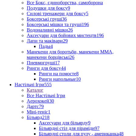
Все Бокс, єдиноборства, самоборона
Подушки для боксу
9
Силові тренажери для боксу
5
Боксерські груші
36
Боксерські мішки та груші
196
Водоналивні мішки
26
Аксесуари для бойових мистецтв
196
Лапи та маківари
29
Пады
4
Манекени для боротьби, манекени ММА,
манекени борцівські
26
Пневмогруші
17
Ринги для боксу
44
Ринги на помосте
8
Ринги напольные
10
Настільні Ігри
555
Каталог
Все Настільні Ігри
Аерохокей
30
Дартс
79
Міні-теніс
1
Більярд
218
Аксесуари для більярду
9
Більярдні стіл для піраміди
97
Більярдні столи для пулу - американка
48