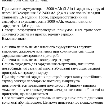
Mobile Solar Charger 21 Watt:
При ємкості акумулятора в 3000 мАh (3 Аh) і зарядному струмі
через USB-з'єднання 5V 2400 мА (2,4 А), час повної зарядки
становить 1,6 години. Тобто, середньостатистичний
смартфон з акумулятором в 3000 мАh, можна повністю
зарядити за 1,6 години.
Наведені розрахунки справедливі при умові 100% тривалості
сонячного світла на протязі терміну зарядки.
Важливо знати:
Сонячна панель не має власного акумулятора і служить
виключно джерелом живлення при сонячному світлі для
заряджання електронних пристроїв.
Сонячна панель не має контролера заряду.
Панель підходить для заряджання смартфонів, планшетів,
повербанків які зазвичай мають вбудовані внутрішні зарядні
пристрої, контролери заряду.
При підключенні зарядних пристроїв через вилку постійного
струму завжди перевіряйте потрібну напругу та
притримуйтесь правильної полярності. В іншому випадку
може виникнути пошкодження електроніки сонячної панелі та
пристроїв, що заряджаються.
Не залишайте сонячну панель на вулиці вночі при підвищеній
вологості або під дощем. Це може призвести до пошкодження