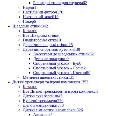
Більярдні столи для снукера
62
Нарди
1
Настільний футбол
170
Настільний хокей
10
Покер
6
Шведські стінки
342
Каталог
Все Шведські стінки
Гладіаторська сітка
10
Дерев'яні шведські стінки
25
Дерев'яні спортивні куточки
138
Аксесуари до шведських стінок
52
Детские прыгунки
0
Спортивный уголок - Бук
0
Спортивный уголок - Сосна
2
Спортивный уголок - Цветной
0
Металеві шведські стінки
135
Дитячі тренажери та ігрові комплекси
1352
Каталог
Все Дитячі тренажери та ігрові комплекси
Дитячі сухі басейни
45
Вуличні тренажери
250
Дитячі майданчики
370
Дитячі гімнастичні комплекси
326
Аквапарк
5