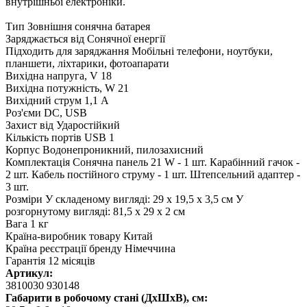
внутрішньої електроніки.
Тип Зовнішня сонячна батарея
Заряджається від Сонячної енергії
Підходить для заряджання Мобільні телефони, ноутбуки,
планшети, ліхтарики, фотоапарати
Вихідна напруга, V 18
Вихідна потужність, W 21
Вихідний струм 1,1 А
Роз'єми DC, USB
Захист від Ударостійкий
Кількість портів USB 1
Корпус Водонепроникний, пилозахисний
Комплектація Сонячна панель 21 W - 1 шт. Карабінний гачок -
2 шт. Кабель постійного струму - 1 шт. Штепсельний адаптер -
3 шт.
Розміри У складеному вигляді: 29 x 19,5 x 3,5 см У
розгорнутому вигляді: 81,5 x 29 x 2 см
Вага 1 кг
Країна-виробник товару Китай
Країна реєстрації бренду Німеччина
Гарантія 12 місяців
Артикул:
3810030 930148
Габарити в робочому стані (ДхШхВ), см: