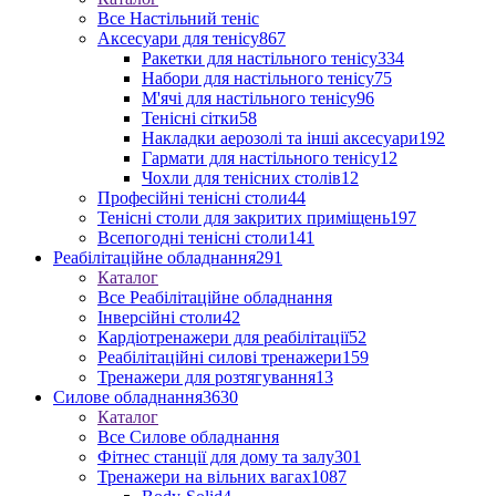
Все Настільний теніс
Аксесуари для тенісу
867
Ракетки для настільного тенісу
334
Набори для настільного тенісу
75
М'ячі для настільного тенісу
96
Тенісні сітки
58
Накладки аерозолі та інші аксесуари
192
Гармати для настільного тенісу
12
Чохли для тенісних столів
12
Професійні тенісні столи
44
Тенісні столи для закритих приміщень
197
Всепогодні тенісні столи
141
Реабілітаційне обладнання
291
Каталог
Все Реабілітаційне обладнання
Інверсійні столи
42
Кардіотренажери для реабілітації
52
Реабілітаційні силові тренажери
159
Тренажери для розтягування
13
Силове обладнання
3630
Каталог
Все Силове обладнання
Фітнес станції для дому та залу
301
Тренажери на вільних вагах
1087