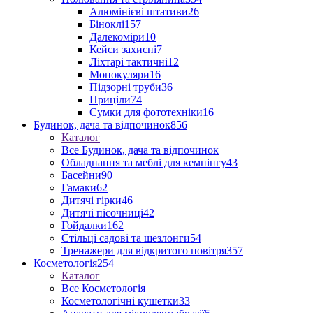
Алюмінієві штативи
26
Біноклі
157
Далекоміри
10
Кейси захисні
7
Ліхтарі тактичні
12
Монокуляри
16
Підзорні труби
36
Приціли
74
Сумки для фототехніки
16
Будинок, дача та відпочинок
856
Каталог
Все Будинок, дача та відпочинок
Обладнання та меблі для кемпінгу
43
Басейни
90
Гамаки
62
Дитячі гірки
46
Дитячі пісочниці
42
Гойдалки
162
Стільці садові та шезлонги
54
Тренажери для відкритого повітря
357
Косметологія
254
Каталог
Все Косметологія
Косметологічні кушетки
33