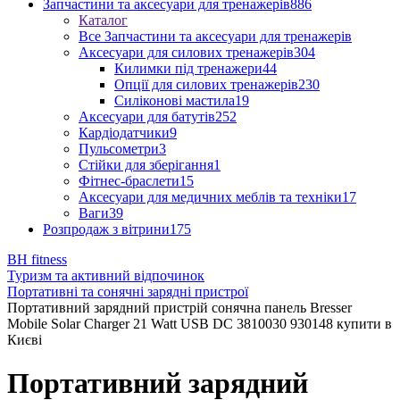
Запчастини та аксесуари для тренажерів
886
Каталог
Все Запчастини та аксесуари для тренажерів
Аксесуари для силових тренажерів
304
Килимки під тренажери
44
Опції для силових тренажерів
230
Силіконові мастила
19
Аксесуари для батутів
252
Кардіодатчики
9
Пульсометри
3
Стійки для зберігання
1
Фітнес-браслети
15
Аксесуари для медичних меблів та техніки
17
Ваги
39
Розпродаж з вітрини
175
BH fitness
Туризм та активний відпочинок
Портативні та сонячні зарядні пристрої
Портативний зарядний пристрій сонячна панель Bresser
Mobile Solar Charger 21 Watt USB DC 3810030 930148 купити в
Києві
Портативний зарядний