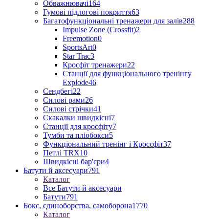
Обважнювачі
164
Гумові підлогові покриття
63
Багатофункціональні тренажери для залів
288
Impulse Zone (Crossfit)
2
Freemotion
0
SportsArt
0
Star Trac
3
Кросфіт тренажери
22
Станції для функціонального тренінгу
Explode
46
Сендбегі
22
Силові рами
26
Силові стрічки
41
Скакалки швидкісні
7
Станції для кросфіту
7
Тумби та пліобокси
5
Функціональний тренінг і Кроссфіт
37
Петлі TRX
10
Швидкісні бар'єри
4
Батути й аксесуари
791
Каталог
Все Батути й аксесуари
Батути
791
Бокс, єдиноборства, самоборона
1770
Каталог