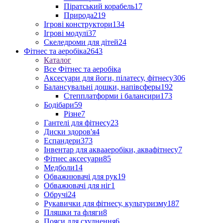
Піратський корабель
17
Природа
219
Ігрові конструктори
134
Ігрові модулі
37
Скеледроми для дітей
24
Фітнес та аеробіка
2643
Каталог
Все Фітнес та аеробіка
Аксесуари для йоги, пілатесу, фітнесу
306
Балансувальні дошки, напівсферы
192
Степплатформи і балансири
173
Бодібари
59
Різне
7
Гантелі для фітнесу
23
Диски здоров'я
4
Еспандери
373
Інвентар для аквааеробіки, аквафітнесу
7
Фітнес аксесуари
85
Медболи
14
Обважнювачі для рук
19
Обважювачі для ніг
1
Обручі
24
Рукавички для фітнесу, культуризму
187
Пляшки та фляги
8
Пояси для схуднення
6