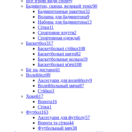
Все Ігрові види спорту
Бадмінтон, сквош, великий теніс
90
Бадминтонные ракетки
32
Воланы для бадминтона
9
Наборы для бадминтона
13
Сітки
11
Спортивне взуття
2
Спортивная одежда
6
Баскетбол
317
Баскетбольні стійки
108
Баскетбольні щити
82
Баскетбольные кольца
19
Баскетбольні м'ячі
108
Біг на дистанції
1
Волейбол
99
Аксесуари для волейболу
9
Волейбольный мячи
87
Стійки
3
Хокей
17
Ворота
16
Сітки
1
Футбол
163
Аксесуари для футболу
57
Ворота та сітки
44
Футбольный мяч
38