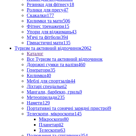
Резинки для фітнесу
18
Ролики для пресу
47
Скакалки
177
Килимки та мати
506
Фітнес тренажери
15
Упори для віджимань
43
М'ячі та фітболи
394
Гімнастичні мати
135
Туризм та активний відпочинок
2062
Каталог
Все Туризм та активний відпочинок
Дорожні сумки та валізи
460
Генератори
35
Килимки
40
Меблі для спортзалів
44
Ліхтарі спеціальні
2
Мангали, барбекю, гриль
9
Метеоприлади
235
Намети
129
Портативні та сонячні зарядні пристрої
9
Телескопи, мікроскопи
145
Мікроскопи
80
Планетарії
2
Телескопи
63
Полювання та стрілянина
354