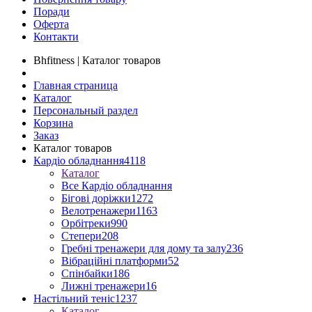
Поради
Оферта
Контакти
Bhfitness | Каталог товаров
Главная страница
Каталог
Персональный раздел
Корзина
Заказ
Каталог товаров
Кардіо обладнання
4118
Каталог
Все Кардіо обладнання
Бігові доріжки
1272
Велотренажери
1163
Орбітреки
990
Степери
208
Гребні тренажери для дому та залу
236
Вібраційні платформи
52
Спінбайки
186
Лижні тренажери
16
Настільний теніс
1237
Каталог