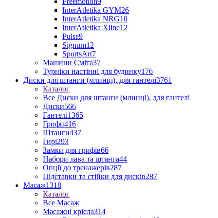
Freemotion
9
InterAtletika GYM
26
InterAtletika NRG
10
InterAtletika Xline
12
Pulse
9
Signum
12
SportsArt
7
Машини Сміта
37
Турніки настінні для будинку
176
Диски для штанги (млинці), для гантелі
3761
Каталог
Все Диски для штанги (млинці), для гантелі
Диски
566
Гантелі
1365
Грифи
416
Штанги
437
Гирі
293
Замки для грифів
66
Набори лава та штанга
44
Опції до тренажерів
287
Підставки та стійки для дисків
287
Масаж
1318
Каталог
Все Масаж
Масажні крісла
314