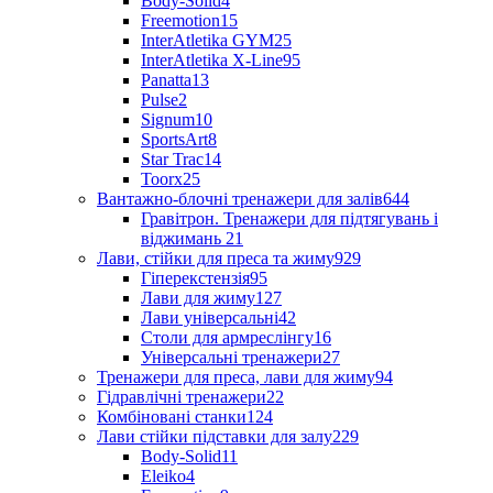
Body-Solid
4
Freemotion
15
InterAtletika GYM
25
InterAtletika X-Line
95
Panatta
13
Pulse
2
Signum
10
SportsArt
8
Star Trac
14
Toorx
25
Вантажно-блочні тренажери для залів
644
Гравітрон. Тренажери для підтягувань і
віджимань
21
Лави, стійки для преса та жиму
929
Гіперекстензія
95
Лави для жиму
127
Лави універсальні
42
Столи для армреслінгу
16
Універсальні тренажери
27
Тренажери для преса, лави для жиму
94
Гідравлічні тренажери
22
Комбіновані станки
124
Лави стійки підставки для залу
229
Body-Solid
11
Eleiko
4