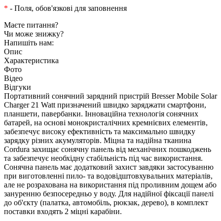
*
- Поля, обов'язкові для заповнення
Маєте питання?
Чи може знижку?
Напишіть нам:
Опис
Характеристика
Фото
Відео
Відгуки
Портативний сонячний зарядний пристрій Bresser Mobile Solar
Charger 21 Watt призначений швидко заряджати смартфони,
планшети, павербанки. Інноваційна технологія сонячних
батарей, на основі монокристалічних кремнієвих елементів,
забезпечує високу ефективність та максимально швидку
зарядку різних акумуляторів. Міцна та надійна тканина
Cordura захищає сонячну панель від механічних пошкоджень
та забезпечує необхідну стабільність під час використання.
Сонячна панель має додатковий захист завдяки застосуванню
при виготовленні пило- та водовідштовхувальних матеріалів,
але не розрахована на використання під проливним дощем або
зануренню безпосередньо у воду. Для надійної фіксації панелі
до об'єкту (палатка, автомобіль, рюкзак, дерево), в комплект
поставки входять 2 міцні карабіни.