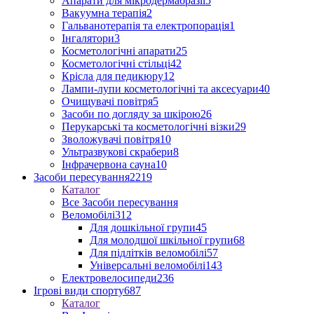
Апарати для мікродермабразії
5
Вакуумна терапія
2
Гальванотерапія та електропорація
1
Інгалятори
3
Косметологічні апарати
25
Косметологічні стільці
42
Крісла для педикюру
12
Лампи-лупи косметологічні та аксесуари
40
Очищувачі повітря
5
Засоби по догляду за шкірою
26
Перукарські та косметологічні візки
29
Зволожувачі повітря
10
Ультразвукові скрабери
8
Інфрачервона сауна
10
Засоби пересування
2219
Каталог
Все Засоби пересування
Веломобілі
312
Для дошкільної групи
45
Для молодшої шкільної групи
68
Для підлітків веломобілі
57
Універсальні веломобілі
143
Електровелосипеди
236
Ігрові види спорту
687
Каталог