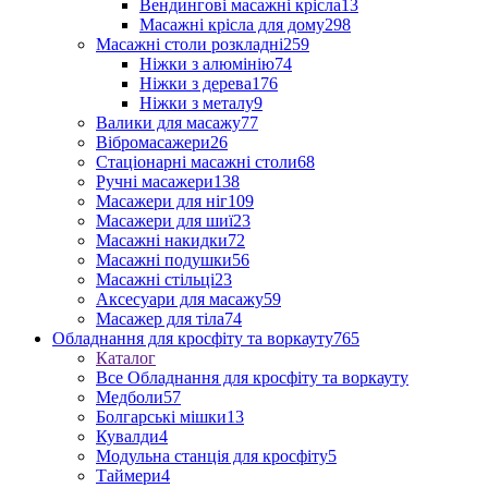
Вендингові масажні крісла
13
Масажні крісла для дому
298
Масажні столи розкладні
259
Ніжки з алюмінію
74
Ніжки з дерева
176
Ніжки з металу
9
Валики для масажу
77
Вібромасажери
26
Стаціонарні масажні столи
68
Ручні масажери
138
Масажери для ніг
109
Масажери для шиї
23
Масажні накидки
72
Масажні подушки
56
Масажні стільці
23
Аксесуари для масажу
59
Масажер для тіла
74
Обладнання для кросфіту та воркауту
765
Каталог
Все Обладнання для кросфіту та воркауту
Медболи
57
Болгарські мішки
13
Кувалди
4
Модульна станція для кросфіту
5
Таймери
4