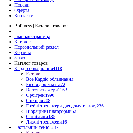
Поради
Оферта
Контакти
Bhfitness | Каталог товаров
Главная страница
Каталог
Персональный раздел
Корзина
Заказ
Каталог товаров
Кардіо обладнання
4118
Каталог
Все Кардіо обладнання
Бігові доріжки
1272
Велотренажери
1163
Орбітреки
990
Степери
208
Гребні тренажери для дому та залу
236
Вібраційні платформи
52
Спінбайки
186
Лижні тренажери
16
Настільний теніс
1237
Каталог