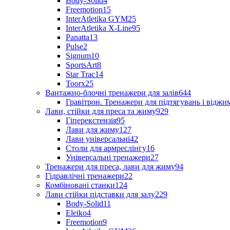
Body-Solid
4
Freemotion
15
InterAtletika GYM
25
InterAtletika X-Line
95
Panatta
13
Pulse
2
Signum
10
SportsArt
8
Star Trac
14
Toorx
25
Вантажно-блочні тренажери для залів
644
Гравітрон. Тренажери для підтягувань і відж
Лави, стійки для преса та жиму
929
Гіперекстензія
95
Лави для жиму
127
Лави універсальні
42
Столи для армреслінгу
16
Універсальні тренажери
27
Тренажери для преса, лави для жиму
94
Гідравлічні тренажери
22
Комбіновані станки
124
Лави стійки підставки для залу
229
Body-Solid
11
Eleiko
4
Freemotion
9