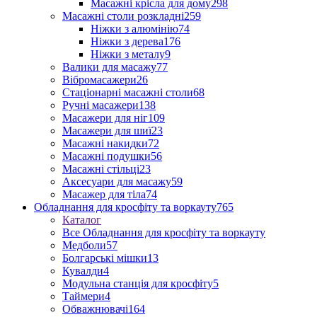
Масажні крісла для дому
298
Масажні столи розкладні
259
Ніжки з алюмінію
74
Ніжки з дерева
176
Ніжки з металу
9
Валики для масажу
77
Вібромасажери
26
Стаціонарні масажні столи
68
Ручні масажери
138
Масажери для ніг
109
Масажери для шиї
23
Масажні накидки
72
Масажні подушки
56
Масажні стільці
23
Аксесуари для масажу
59
Масажер для тіла
74
Обладнання для кросфіту та воркауту
765
Каталог
Все Обладнання для кросфіту та воркауту
Медболи
57
Болгарські мішки
13
Кувалди
4
Модульна станція для кросфіту
5
Таймери
4
Обважнювачі
164