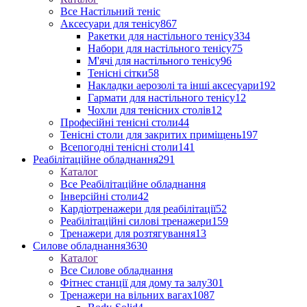
Все Настільний теніс
Аксесуари для тенісу
867
Ракетки для настільного тенісу
334
Набори для настільного тенісу
75
М'ячі для настільного тенісу
96
Тенісні сітки
58
Накладки аерозолі та інші аксесуари
192
Гармати для настільного тенісу
12
Чохли для тенісних столів
12
Професійні тенісні столи
44
Тенісні столи для закритих приміщень
197
Всепогодні тенісні столи
141
Реабілітаційне обладнання
291
Каталог
Все Реабілітаційне обладнання
Інверсійні столи
42
Кардіотренажери для реабілітації
52
Реабілітаційні силові тренажери
159
Тренажери для розтягування
13
Силове обладнання
3630
Каталог
Все Силове обладнання
Фітнес станції для дому та залу
301
Тренажери на вільних вагах
1087