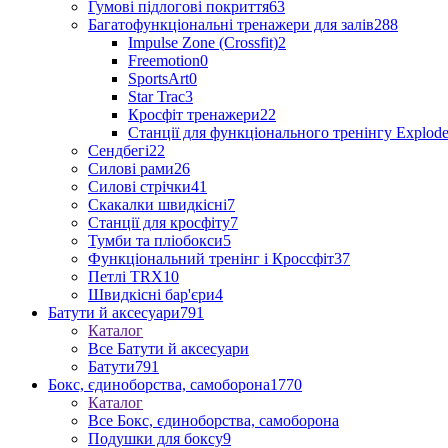
Гумові підлогові покриття
63
Багатофункціональні тренажери для залів
288
Impulse Zone (Crossfit)
2
Freemotion
0
SportsArt
0
Star Trac
3
Кросфіт тренажери
22
Станції для функціонального тренінгу Explod
Сендбегі
22
Силові рами
26
Силові стрічки
41
Скакалки швидкісні
7
Станції для кросфіту
7
Тумби та пліобокси
5
Функціональний тренінг і Кроссфіт
37
Петлі TRX
10
Швидкісні бар'єри
4
Батути й аксесуари
791
Каталог
Все Батути й аксесуари
Батути
791
Бокс, єдиноборства, самоборона
1770
Каталог
Все Бокс, єдиноборства, самоборона
Подушки для боксу
9