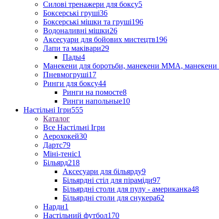
Силові тренажери для боксу
5
Боксерські груші
36
Боксерські мішки та груші
196
Водоналивні мішки
26
Аксесуари для бойових мистецтв
196
Лапи та маківари
29
Пады
4
Манекени для боротьби, манекени ММА, манекени 
Пневмогруші
17
Ринги для боксу
44
Ринги на помосте
8
Ринги напольные
10
Настільні Ігри
555
Каталог
Все Настільні Ігри
Аерохокей
30
Дартс
79
Міні-теніс
1
Більярд
218
Аксесуари для більярду
9
Більярдні стіл для піраміди
97
Більярдні столи для пулу - американка
48
Більярдні столи для снукера
62
Нарди
1
Настільний футбол
170