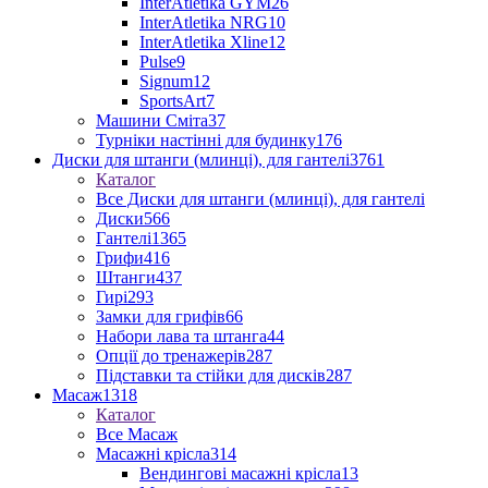
InterAtletika GYM
26
InterAtletika NRG
10
InterAtletika Xline
12
Pulse
9
Signum
12
SportsArt
7
Машини Сміта
37
Турніки настінні для будинку
176
Диски для штанги (млинці), для гантелі
3761
Каталог
Все Диски для штанги (млинці), для гантелі
Диски
566
Гантелі
1365
Грифи
416
Штанги
437
Гирі
293
Замки для грифів
66
Набори лава та штанга
44
Опції до тренажерів
287
Підставки та стійки для дисків
287
Масаж
1318
Каталог
Все Масаж
Масажні крісла
314
Вендингові масажні крісла
13