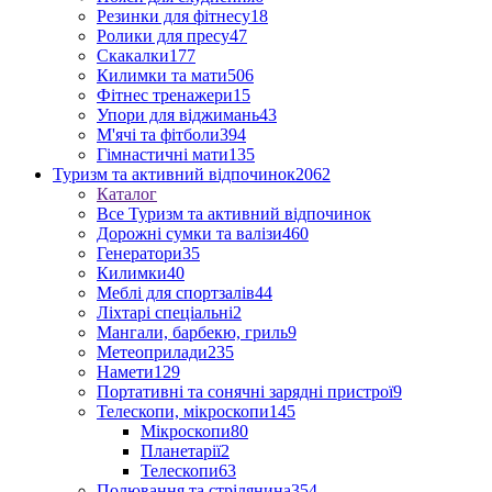
Резинки для фітнесу
18
Ролики для пресу
47
Скакалки
177
Килимки та мати
506
Фітнес тренажери
15
Упори для віджимань
43
М'ячі та фітболи
394
Гімнастичні мати
135
Туризм та активний відпочинок
2062
Каталог
Все Туризм та активний відпочинок
Дорожні сумки та валізи
460
Генератори
35
Килимки
40
Меблі для спортзалів
44
Ліхтарі спеціальні
2
Мангали, барбекю, гриль
9
Метеоприлади
235
Намети
129
Портативні та сонячні зарядні пристрої
9
Телескопи, мікроскопи
145
Мікроскопи
80
Планетарії
2
Телескопи
63
Полювання та стрілянина
354