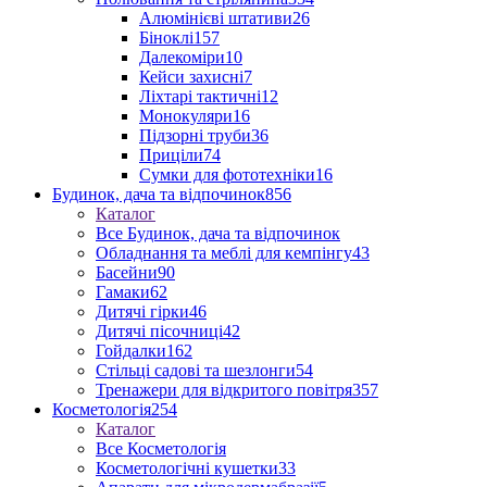
Алюмінієві штативи
26
Біноклі
157
Далекоміри
10
Кейси захисні
7
Ліхтарі тактичні
12
Монокуляри
16
Підзорні труби
36
Приціли
74
Сумки для фототехніки
16
Будинок, дача та відпочинок
856
Каталог
Все Будинок, дача та відпочинок
Обладнання та меблі для кемпінгу
43
Басейни
90
Гамаки
62
Дитячі гірки
46
Дитячі пісочниці
42
Гойдалки
162
Стільці садові та шезлонги
54
Тренажери для відкритого повітря
357
Косметологія
254
Каталог
Все Косметологія
Косметологічні кушетки
33