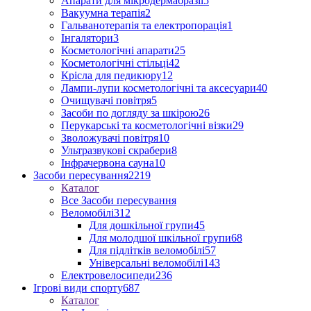
Апарати для мікродермабразії
5
Вакуумна терапія
2
Гальванотерапія та електропорація
1
Інгалятори
3
Косметологічні апарати
25
Косметологічні стільці
42
Крісла для педикюру
12
Лампи-лупи косметологічні та аксесуари
40
Очищувачі повітря
5
Засоби по догляду за шкірою
26
Перукарські та косметологічні візки
29
Зволожувачі повітря
10
Ультразвукові скрабери
8
Інфрачервона сауна
10
Засоби пересування
2219
Каталог
Все Засоби пересування
Веломобілі
312
Для дошкільної групи
45
Для молодшої шкільної групи
68
Для підлітків веломобілі
57
Універсальні веломобілі
143
Електровелосипеди
236
Ігрові види спорту
687
Каталог