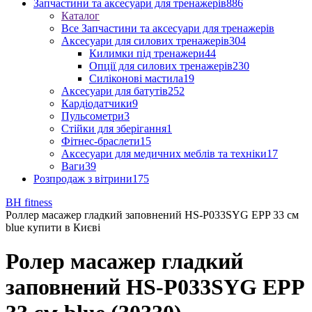
Запчастини та аксесуари для тренажерів
886
Каталог
Все Запчастини та аксесуари для тренажерів
Аксесуари для силових тренажерів
304
Килимки під тренажери
44
Опції для силових тренажерів
230
Силіконові мастила
19
Аксесуари для батутів
252
Кардіодатчики
9
Пульсометри
3
Стійки для зберігання
1
Фітнес-браслети
15
Аксесуари для медичних меблів та техніки
17
Ваги
39
Розпродаж з вітрини
175
BH fitness
Роллер масажер гладкий заповнений HS-P033SYG EPP 33 см
blue купити в Києві
Ролер масажер гладкий
заповнений HS-P033SYG EPP