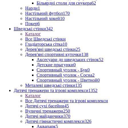
Більярдні столи для снукера
62
Нарди
1
Настільний футбол
170
Настільний хокей
10
Покер
6
Шведські стінки
342
Каталог
Все Шведські стінки
Гладіаторська сітка
10
Дерев'яні шведські стінки
25
Дерев'яні спортивні куточки
138
Аксесуари до шведських стінок
52
Детские прыгунки
0
Спортивный уголок - Бук
0
Спортивный уголок - Сосна
2
Спортивный уголок - Цветной
0
Металеві шведські стінки
135
Дитячі тренажери та ігрові комплекси
1352
Каталог
Все Дитячі тренажери та ігрові комплекси
Дитячі сухі басейни
45
Вуличні тренажери
250
Дитячі майданчики
370
Дитячі гімнастичні комплекси
326
Аквапарк
5