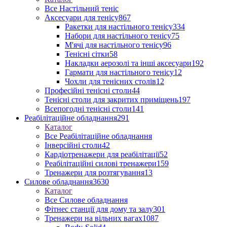
Все Настільний теніс
Аксесуари для тенісу
867
Ракетки для настільного тенісу
334
Набори для настільного тенісу
75
М'ячі для настільного тенісу
96
Тенісні сітки
58
Накладки аерозолі та інші аксесуари
192
Гармати для настільного тенісу
12
Чохли для тенісних столів
12
Професійні тенісні столи
44
Тенісні столи для закритих приміщень
197
Всепогодні тенісні столи
141
Реабілітаційне обладнання
291
Каталог
Все Реабілітаційне обладнання
Інверсійні столи
42
Кардіотренажери для реабілітації
52
Реабілітаційні силові тренажери
159
Тренажери для розтягування
13
Силове обладнання
3630
Каталог
Все Силове обладнання
Фітнес станції для дому та залу
301
Тренажери на вільних вагах
1087