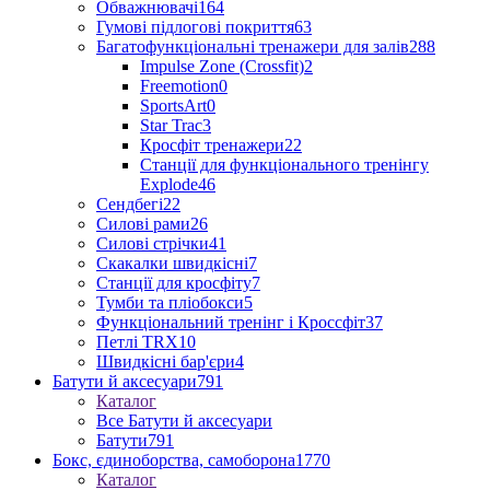
Обважнювачі
164
Гумові підлогові покриття
63
Багатофункціональні тренажери для залів
288
Impulse Zone (Crossfit)
2
Freemotion
0
SportsArt
0
Star Trac
3
Кросфіт тренажери
22
Станції для функціонального тренінгу
Explode
46
Сендбегі
22
Силові рами
26
Силові стрічки
41
Скакалки швидкісні
7
Станції для кросфіту
7
Тумби та пліобокси
5
Функціональний тренінг і Кроссфіт
37
Петлі TRX
10
Швидкісні бар'єри
4
Батути й аксесуари
791
Каталог
Все Батути й аксесуари
Батути
791
Бокс, єдиноборства, самоборона
1770
Каталог