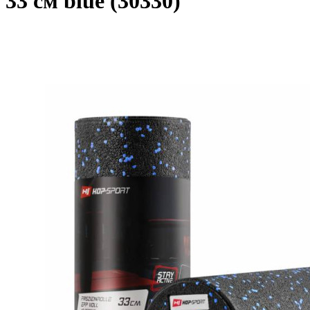
33 см blue (30330)