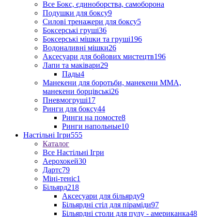
Все Бокс, єдиноборства, самоборона
Подушки для боксу
9
Силові тренажери для боксу
5
Боксерські груші
36
Боксерські мішки та груші
196
Водоналивні мішки
26
Аксесуари для бойових мистецтв
196
Лапи та маківари
29
Пады
4
Манекени для боротьби, манекени ММА,
манекени борцівські
26
Пневмогруші
17
Ринги для боксу
44
Ринги на помосте
8
Ринги напольные
10
Настільні Ігри
555
Каталог
Все Настільні Ігри
Аерохокей
30
Дартс
79
Міні-теніс
1
Більярд
218
Аксесуари для більярду
9
Більярдні стіл для піраміди
97
Більярдні столи для пулу - американка
48