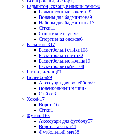
Все Ігрові види спорту
Бадмінтон, сквош, великий теніс
90
Бадминтонные ракетки
32
Воланы для бадминтона
9
Наборы для бадминтона
13
Сітки
11
Спортивне взуття
2
Спортивная одежда
6
Баскетбол
317
Баскетбольні стійки
108
Баскетбольні щити
82
Баскетбольные кольца
19
Баскетбольні м'ячі
108
Біг на дистанції
1
Волейбол
99
Аксесуари для волейболу
9
Волейбольный мячи
87
Стійки
3
Хокей
17
Ворота
16
Сітки
1
Футбол
163
Аксесуари для футболу
57
Ворота та сітки
44
Футбольный мяч
38