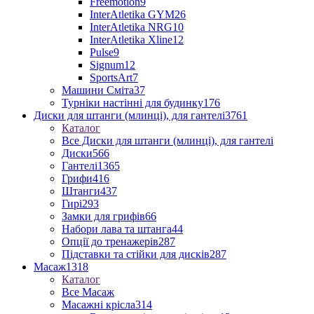
Freemotion
9
InterAtletika GYM
26
InterAtletika NRG
10
InterAtletika Xline
12
Pulse
9
Signum
12
SportsArt
7
Машини Сміта
37
Турніки настінні для будинку
176
Диски для штанги (млинці), для гантелі
3761
Каталог
Все Диски для штанги (млинці), для гантелі
Диски
566
Гантелі
1365
Грифи
416
Штанги
437
Гирі
293
Замки для грифів
66
Набори лава та штанга
44
Опції до тренажерів
287
Підставки та стійки для дисків
287
Масаж
1318
Каталог
Все Масаж
Масажні крісла
314