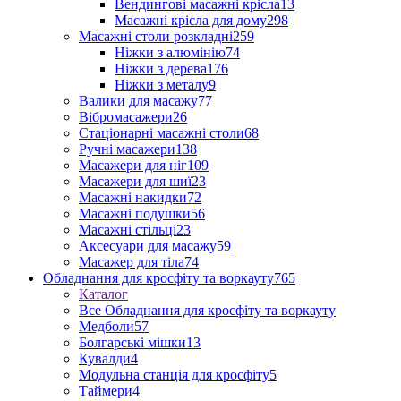
Вендингові масажні крісла
13
Масажні крісла для дому
298
Масажні столи розкладні
259
Ніжки з алюмінію
74
Ніжки з дерева
176
Ніжки з металу
9
Валики для масажу
77
Вібромасажери
26
Стаціонарні масажні столи
68
Ручні масажери
138
Масажери для ніг
109
Масажери для шиї
23
Масажні накидки
72
Масажні подушки
56
Масажні стільці
23
Аксесуари для масажу
59
Масажер для тіла
74
Обладнання для кросфіту та воркауту
765
Каталог
Все Обладнання для кросфіту та воркауту
Медболи
57
Болгарські мішки
13
Кувалди
4
Модульна станція для кросфіту
5
Таймери
4