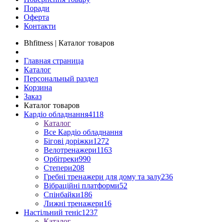
Поради
Оферта
Контакти
Bhfitness | Каталог товаров
Главная страница
Каталог
Персональный раздел
Корзина
Заказ
Каталог товаров
Кардіо обладнання
4118
Каталог
Все Кардіо обладнання
Бігові доріжки
1272
Велотренажери
1163
Орбітреки
990
Степери
208
Гребні тренажери для дому та залу
236
Вібраційні платформи
52
Спінбайки
186
Лижні тренажери
16
Настільний теніс
1237
Каталог