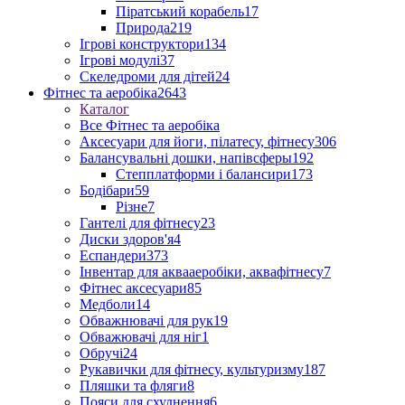
Піратський корабель
17
Природа
219
Ігрові конструктори
134
Ігрові модулі
37
Скеледроми для дітей
24
Фітнес та аеробіка
2643
Каталог
Все Фітнес та аеробіка
Аксесуари для йоги, пілатесу, фітнесу
306
Балансувальні дошки, напівсферы
192
Степплатформи і балансири
173
Бодібари
59
Різне
7
Гантелі для фітнесу
23
Диски здоров'я
4
Еспандери
373
Інвентар для аквааеробіки, аквафітнесу
7
Фітнес аксесуари
85
Медболи
14
Обважнювачі для рук
19
Обважювачі для ніг
1
Обручі
24
Рукавички для фітнесу, культуризму
187
Пляшки та фляги
8
Пояси для схуднення
6