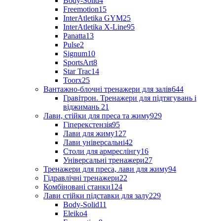
Body-Solid
4
Freemotion
15
InterAtletika GYM
25
InterAtletika X-Line
95
Panatta
13
Pulse
2
Signum
10
SportsArt
8
Star Trac
14
Toorx
25
Вантажно-блочні тренажери для залів
644
Гравітрон. Тренажери для підтягувань і
віджимань
21
Лави, стійки для преса та жиму
929
Гіперекстензія
95
Лави для жиму
127
Лави універсальні
42
Столи для армреслінгу
16
Універсальні тренажери
27
Тренажери для преса, лави для жиму
94
Гідравлічні тренажери
22
Комбіновані станки
124
Лави стійки підставки для залу
229
Body-Solid
11
Eleiko
4