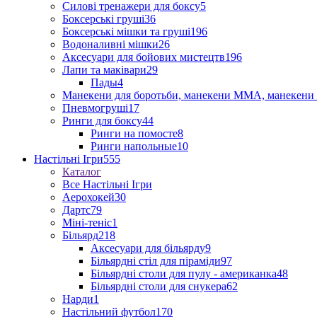
Силові тренажери для боксу
5
Боксерські груші
36
Боксерські мішки та груші
196
Водоналивні мішки
26
Аксесуари для бойових мистецтв
196
Лапи та маківари
29
Пады
4
Манекени для боротьби, манекени ММА, манекени 
Пневмогруші
17
Ринги для боксу
44
Ринги на помосте
8
Ринги напольные
10
Настільні Ігри
555
Каталог
Все Настільні Ігри
Аерохокей
30
Дартс
79
Міні-теніс
1
Більярд
218
Аксесуари для більярду
9
Більярдні стіл для піраміди
97
Більярдні столи для пулу - американка
48
Більярдні столи для снукера
62
Нарди
1
Настільний футбол
170