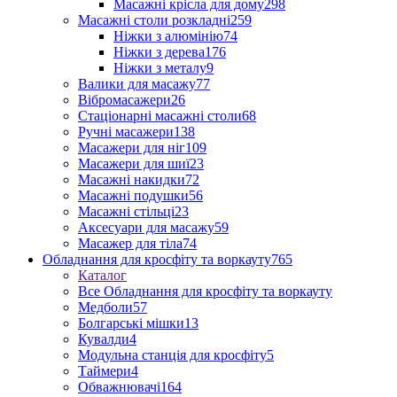
Масажні крісла для дому
298
Масажні столи розкладні
259
Ніжки з алюмінію
74
Ніжки з дерева
176
Ніжки з металу
9
Валики для масажу
77
Вібромасажери
26
Стаціонарні масажні столи
68
Ручні масажери
138
Масажери для ніг
109
Масажери для шиї
23
Масажні накидки
72
Масажні подушки
56
Масажні стільці
23
Аксесуари для масажу
59
Масажер для тіла
74
Обладнання для кросфіту та воркауту
765
Каталог
Все Обладнання для кросфіту та воркауту
Медболи
57
Болгарські мішки
13
Кувалди
4
Модульна станція для кросфіту
5
Таймери
4
Обважнювачі
164