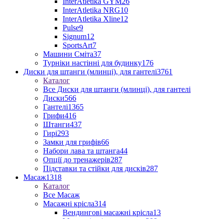
InterAtletika GYM
26
InterAtletika NRG
10
InterAtletika Xline
12
Pulse
9
Signum
12
SportsArt
7
Машини Сміта
37
Турніки настінні для будинку
176
Диски для штанги (млинці), для гантелі
3761
Каталог
Все Диски для штанги (млинці), для гантелі
Диски
566
Гантелі
1365
Грифи
416
Штанги
437
Гирі
293
Замки для грифів
66
Набори лава та штанга
44
Опції до тренажерів
287
Підставки та стійки для дисків
287
Масаж
1318
Каталог
Все Масаж
Масажні крісла
314
Вендингові масажні крісла
13