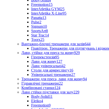
Body-Solid
4
Freemotion
15
InterAtletika GYM
25
InterAtletika X-Line
95
Panatta
13
Pulse
2
Signum
10
SportsArt
8
Star Trac
14
Toorx
25
Вантажно-блочні тренажери для залів
644
Гравітрон. Тренажери для підтягувань і відж
Лави, стійки для преса та жиму
929
Гіперекстензія
95
Лави для жиму
127
Лави універсальні
42
Столи для армреслінгу
16
Універсальні тренажери
27
Тренажери для преса, лави для жиму
94
Гідравлічні тренажери
22
Комбіновані станки
124
Лави стійки підставки для залу
229
Body-Solid
11
Eleiko
4
Freemotion
9