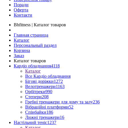
Поради
Оферта
Контакти
Bhfitness | Каталог товаров
Главная страница
Каталог
Персональный раздел
Корзина
Заказ
Каталог товаров
Кардіо обладнання
4118
Каталог
Все Кардіо обладнання
Бігові доріжки
1272
Велотренажери
1163
Орбітреки
990
Степери
208
Гребні тренажери для дому та залу
236
Вібраційні платформи
52
Спінбайки
186
Лижні тренажери
16
Настільний теніс
1237
Каталог