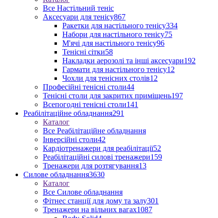
Все Настільний теніс
Аксесуари для тенісу
867
Ракетки для настільного тенісу
334
Набори для настільного тенісу
75
М'ячі для настільного тенісу
96
Тенісні сітки
58
Накладки аерозолі та інші аксесуари
192
Гармати для настільного тенісу
12
Чохли для тенісних столів
12
Професійні тенісні столи
44
Тенісні столи для закритих приміщень
197
Всепогодні тенісні столи
141
Реабілітаційне обладнання
291
Каталог
Все Реабілітаційне обладнання
Інверсійні столи
42
Кардіотренажери для реабілітації
52
Реабілітаційні силові тренажери
159
Тренажери для розтягування
13
Силове обладнання
3630
Каталог
Все Силове обладнання
Фітнес станції для дому та залу
301
Тренажери на вільних вагах
1087