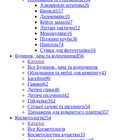
Алюмінієві штативи
26
Біноклі
157
Далекоміри
10
Кейси захисні
7
Ліхтарі тактичні
12
Монокуляри
16
Підзорні труби
36
Приціли
74
Сумки для фототехніки
16
Будинок, дача та відпочинок
856
Каталог
Все Будинок, дача та відпочинок
Обладнання та меблі для кемпінгу
43
Басейни
90
Гамаки
62
Дитячі гірки
46
Дитячі пісочниці
42
Гойдалки
162
Стільці садові та шезлонги
54
Тренажери для відкритого повітря
357
Косметологія
254
Каталог
Все Косметологія
Косметологічні кушетки
33