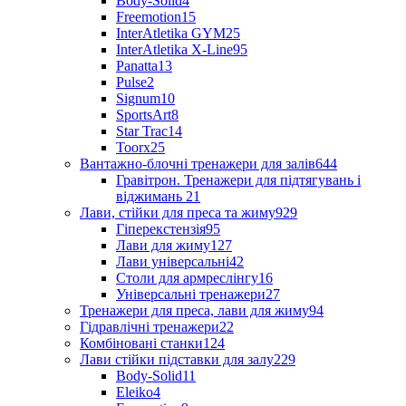
Body-Solid
4
Freemotion
15
InterAtletika GYM
25
InterAtletika X-Line
95
Panatta
13
Pulse
2
Signum
10
SportsArt
8
Star Trac
14
Toorx
25
Вантажно-блочні тренажери для залів
644
Гравітрон. Тренажери для підтягувань і
віджимань
21
Лави, стійки для преса та жиму
929
Гіперекстензія
95
Лави для жиму
127
Лави універсальні
42
Столи для армреслінгу
16
Універсальні тренажери
27
Тренажери для преса, лави для жиму
94
Гідравлічні тренажери
22
Комбіновані станки
124
Лави стійки підставки для залу
229
Body-Solid
11
Eleiko
4