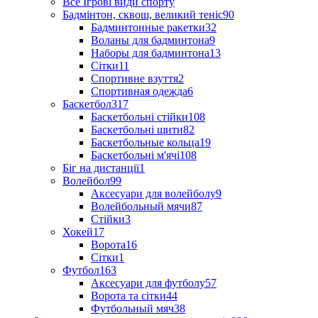
Все Ігрові види спорту
Бадмінтон, сквош, великий теніс
90
Бадминтонные ракетки
32
Воланы для бадминтона
9
Наборы для бадминтона
13
Сітки
11
Спортивне взуття
2
Спортивная одежда
6
Баскетбол
317
Баскетбольні стійки
108
Баскетбольні щити
82
Баскетбольные кольца
19
Баскетбольні м'ячі
108
Біг на дистанції
1
Волейбол
99
Аксесуари для волейболу
9
Волейбольный мячи
87
Стійки
3
Хокей
17
Ворота
16
Сітки
1
Футбол
163
Аксесуари для футболу
57
Ворота та сітки
44
Футбольный мяч
38