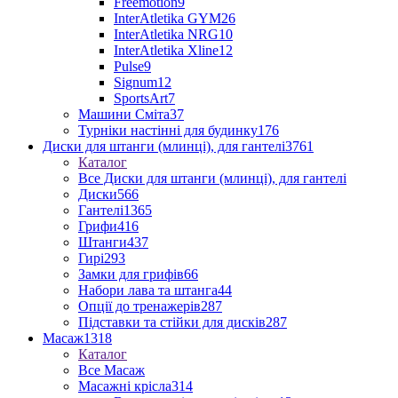
Freemotion
9
InterAtletika GYM
26
InterAtletika NRG
10
InterAtletika Xline
12
Pulse
9
Signum
12
SportsArt
7
Машини Сміта
37
Турніки настінні для будинку
176
Диски для штанги (млинці), для гантелі
3761
Каталог
Все Диски для штанги (млинці), для гантелі
Диски
566
Гантелі
1365
Грифи
416
Штанги
437
Гирі
293
Замки для грифів
66
Набори лава та штанга
44
Опції до тренажерів
287
Підставки та стійки для дисків
287
Масаж
1318
Каталог
Все Масаж
Масажні крісла
314