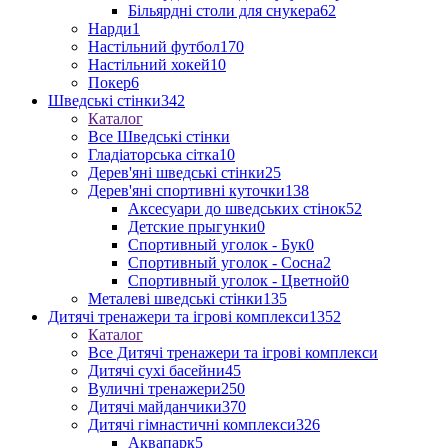
Більярдні столи для снукера
62
Нарди
1
Настільний футбол
170
Настільний хокей
10
Покер
6
Шведські стінки
342
Каталог
Все Шведські стінки
Гладіаторська сітка
10
Дерев'яні шведські стінки
25
Дерев'яні спортивні куточки
138
Аксесуари до шведських стінок
52
Детские прыгунки
0
Спортивный уголок - Бук
0
Спортивный уголок - Сосна
2
Спортивный уголок - Цветной
0
Металеві шведські стінки
135
Дитячі тренажери та ігрові комплекси
1352
Каталог
Все Дитячі тренажери та ігрові комплекси
Дитячі сухі басейни
45
Вуличні тренажери
250
Дитячі майданчики
370
Дитячі гімнастичні комплекси
326
Аквапарк
5