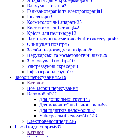
Апарати для мікродермабразії
5
Вакуумна терапія
2
Гальванотерапія та електропорація
1
Інгалятори
3
Косметологічні апарати
25
Косметологічні стільці
42
Крісла для педикюру
12
Лампи-лупи косметологічні та аксесуари
40
Очищувачі повітря
5
Засоби по догляду за шкірою
26
Перукарські та косметологічні візки
29
Зволожувачі повітря
10
Ультразвукові скрабери
8
Інфрачервона сауна
10
Засоби пересування
2219
Каталог
Все Засоби пересування
Веломобілі
312
Для дошкільної групи
45
Для молодшої шкільної групи
68
Для підлітків веломобілі
57
Універсальні веломобілі
143
Електровелосипеди
236
Ігрові види спорту
687
Каталог