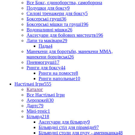
Все Бокс, єдиноборства, самоборона
Подушки для боксу
9
Силові тренажери для боксу
5
Боксерські груші
36
Боксерські мішки та груші
196
Водоналивні мішки
26
Аксесуари для бойових мистецтв
196
Лапи та маківари
29
Пады
4
Манекени для боротьби, манекени ММА,
манекени борцівські
26
Пневмогруші
17
Ринги для боксу
44
Ринги на помосте
8
Ринги напольные
10
Настільні Ігри
555
Каталог
Все Настільні Ігри
Аерохокей
30
Дартс
79
Міні-теніс
1
Більярд
218
Аксесуари для більярду
9
Більярдні стіл для піраміди
97
Більярдні столи для пулу - американка
48