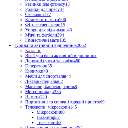
Резинки для фітнесу
18
Ролики для пресу
47
Скакалки
177
Килимки та мати
506
Фітнес тренажери
15
Упори для віджимань
43
М'ячі та фітболи
394
Гімнастичні мати
135
Туризм та активний відпочинок
2062
Каталог
Все Туризм та активний відпочинок
Дорожні сумки та валізи
460
Генератори
35
Килимки
40
Меблі для спортзалів
44
Ліхтарі спеціальні
2
Мангали, барбекю, гриль
9
Метеоприлади
235
Намети
129
Портативні та сонячні зарядні пристрої
9
Телескопи, мікроскопи
145
Мікроскопи
80
Планетарії
2
Телескопи
63
Полювання та стрілянина
354