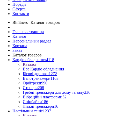
Поради
Оферта
Контакти
Bhfitness | Каталог товаров
Главная страница
Каталог
Персональный раздел
Корзина
Заказ
Каталог товаров
Кардіо обладнання
4118
Каталог
Все Кардіо обладнання
Бігові доріжки
1272
Велотренажери
1163
Орбітреки
990
Степери
208
Гребні тренажери для дому та залу
236
Вібраційні платформи
52
Спінбайки
186
Лижні тренажери
16
Настільний теніс
1237
Каталог