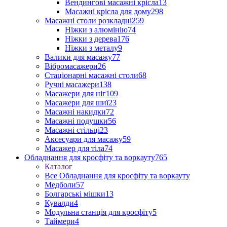
Вендингові масажні крісла
13
Масажні крісла для дому
298
Масажні столи розкладні
259
Ніжки з алюмінію
74
Ніжки з дерева
176
Ніжки з металу
9
Валики для масажу
77
Вібромасажери
26
Стаціонарні масажні столи
68
Ручні масажери
138
Масажери для ніг
109
Масажери для шиї
23
Масажні накидки
72
Масажні подушки
56
Масажні стільці
23
Аксесуари для масажу
59
Масажер для тіла
74
Обладнання для кросфіту та воркауту
765
Каталог
Все Обладнання для кросфіту та воркауту
Медболи
57
Болгарські мішки
13
Кувалди
4
Модульна станція для кросфіту
5
Таймери
4