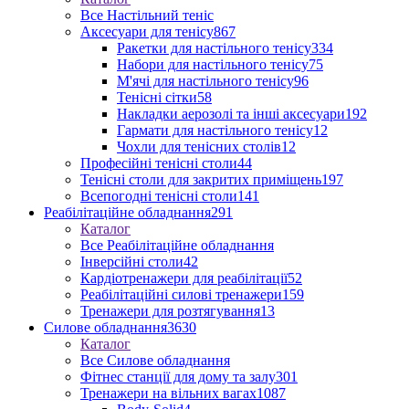
Все Настільний теніс
Аксесуари для тенісу
867
Ракетки для настільного тенісу
334
Набори для настільного тенісу
75
М'ячі для настільного тенісу
96
Тенісні сітки
58
Накладки аерозолі та інші аксесуари
192
Гармати для настільного тенісу
12
Чохли для тенісних столів
12
Професійні тенісні столи
44
Тенісні столи для закритих приміщень
197
Всепогодні тенісні столи
141
Реабілітаційне обладнання
291
Каталог
Все Реабілітаційне обладнання
Інверсійні столи
42
Кардіотренажери для реабілітації
52
Реабілітаційні силові тренажери
159
Тренажери для розтягування
13
Силове обладнання
3630
Каталог
Все Силове обладнання
Фітнес станції для дому та залу
301
Тренажери на вільних вагах
1087