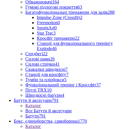
Обважнювачі
164
Гумові підлогові покриття
63
Багатофункціональні тренажери для залів
288
Impulse Zone (Crossfit)
2
Freemotion
0
SportsArt
0
Star Trac
3
Кросфіт тренажери
22
Станції для функціонального тренінгу
Explode
46
Сендбегі
22
Силові рами
26
Силові стрічки
41
Скакалки швидкісні
7
Станції для кросфіту
7
Тумби та пліобокси
5
Функціональний тренінг і Кроссфіт
37
Петлі TRX
10
Швидкісні бар'єри
4
Батути й аксесуари
791
Каталог
Все Батути й аксесуари
Батути
791
Бокс, єдиноборства, самоборона
1770
Каталог