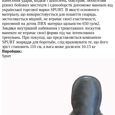
нанесення ударів, кидків і захоплень, боксерам, любителям
різних бойових мистецтв і єдиноборств допоможе манекен від
української торгової марки SPURT. В якості основного
матеріалу, що використовується для пошиття снаряда,
застосовується міцний, не втрачає своєї еластичності,
приємний на дотик ПВХ матеріал щільністю 650 гр/м2.
Завдяки внутрішній набивання з трикотажних лоскутов
манекен не втрачає своєї форми під час інтенсивних
тренувань. При покупці, що представляється компанією
SPURT знаряддя для боротьби, слід враховувати те, що його
зріст становить 110 см, а вага може досягати 10-15 кг
Виробник:
Spurt