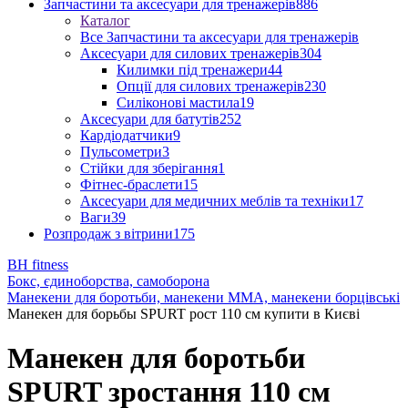
Запчастини та аксесуари для тренажерів
886
Каталог
Все Запчастини та аксесуари для тренажерів
Аксесуари для силових тренажерів
304
Килимки під тренажери
44
Опції для силових тренажерів
230
Силіконові мастила
19
Аксесуари для батутів
252
Кардіодатчики
9
Пульсометри
3
Стійки для зберігання
1
Фітнес-браслети
15
Аксесуари для медичних меблів та техніки
17
Ваги
39
Розпродаж з вітрини
175
BH fitness
Бокс, єдиноборства, самоборона
Манекени для боротьби, манекени ММА, манекени борцівські
Манекен для борьбы SPURT рост 110 см купити в Києві
Манекен для боротьби
SPURT зростання 110 см