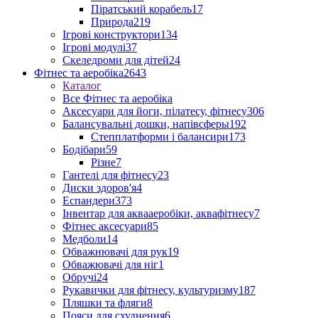
Піратський корабель
17
Природа
219
Ігрові конструктори
134
Ігрові модулі
37
Скеледроми для дітей
24
Фітнес та аеробіка
2643
Каталог
Все Фітнес та аеробіка
Аксесуари для йоги, пілатесу, фітнесу
306
Балансувальні дошки, напівсферы
192
Степплатформи і балансири
173
Бодібари
59
Різне
7
Гантелі для фітнесу
23
Диски здоров'я
4
Еспандери
373
Інвентар для аквааеробіки, аквафітнесу
7
Фітнес аксесуари
85
Медболи
14
Обважнювачі для рук
19
Обважювачі для ніг
1
Обручі
24
Рукавички для фітнесу, культуризму
187
Пляшки та фляги
8
Пояси для схуднення
6