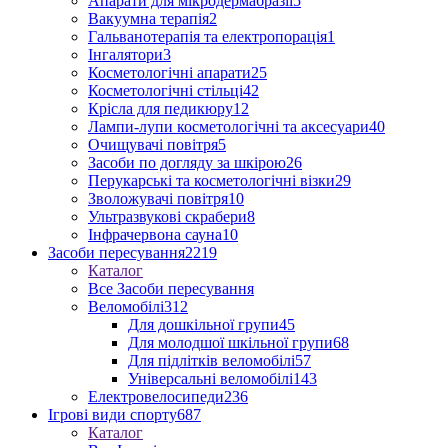
Апарати для мікродермабразії
5
Вакуумна терапія
2
Гальванотерапія та електропорація
1
Інгалятори
3
Косметологічні апарати
25
Косметологічні стільці
42
Крісла для педикюру
12
Лампи-лупи косметологічні та аксесуари
40
Очищувачі повітря
5
Засоби по догляду за шкірою
26
Перукарські та косметологічні візки
29
Зволожувачі повітря
10
Ультразвукові скрабери
8
Інфрачервона сауна
10
Засоби пересування
2219
Каталог
Все Засоби пересування
Веломобілі
312
Для дошкільної групи
45
Для молодшої шкільної групи
68
Для підлітків веломобілі
57
Універсальні веломобілі
143
Електровелосипеди
236
Ігрові види спорту
687
Каталог