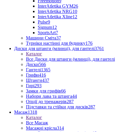
Freemotion
9
InterAtletika GYM
26
InterAtletika NRG
10
InterAtletika Xline
12
Pulse
9
Signum
12
SportsArt
7
Машини Сміта
37
Турніки настінні для будинку
176
Диски для штанги (млинці), для гантелі
3761
Каталог
Все Диски для штанги (млинці), для гантелі
Диски
566
Гантелі
1365
Грифи
416
Штанги
437
Гирі
293
Замки для грифів
66
Набори лава та штанга
44
Опції до тренажерів
287
Підставки та стійки для дисків
287
Масаж
1318
Каталог
Все Масаж
Масажні крісла
314