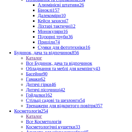
Алюмінієві штативи
26
Біноклі
157
Далекоміри
10
Кейси захисні
7
Ліхтарі тактичні
12
Монокуляри
16
Підзорні труби
36
Приціли
74
Сумки для фототехніки
16
Будинок, дача та відпочинок
856
Каталог
Все Будинок, дача та відпочинок
Обладнання та меблі для кемпінгу
43
Басейни
90
Гамаки
62
Дитячі гірки
46
Дитячі пісочниці
42
Гойдалки
162
Стільці садові та шезлонги
54
Тренажери для відкритого повітря
357
Косметологія
254
Каталог
Все Косметологія
Косметологічні кушетки
33