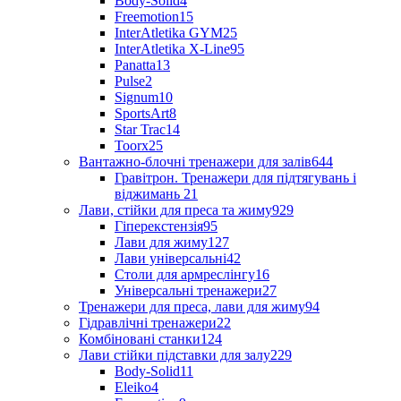
Body-Solid
4
Freemotion
15
InterAtletika GYM
25
InterAtletika X-Line
95
Panatta
13
Pulse
2
Signum
10
SportsArt
8
Star Trac
14
Toorx
25
Вантажно-блочні тренажери для залів
644
Гравітрон. Тренажери для підтягувань і
віджимань
21
Лави, стійки для преса та жиму
929
Гіперекстензія
95
Лави для жиму
127
Лави універсальні
42
Столи для армреслінгу
16
Універсальні тренажери
27
Тренажери для преса, лави для жиму
94
Гідравлічні тренажери
22
Комбіновані станки
124
Лави стійки підставки для залу
229
Body-Solid
11
Eleiko
4