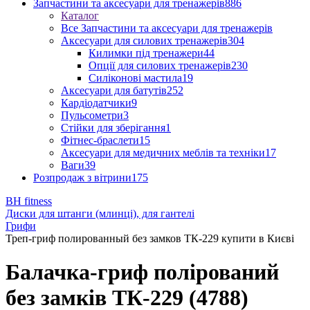
Запчастини та аксесуари для тренажерів
886
Каталог
Все Запчастини та аксесуари для тренажерів
Аксесуари для силових тренажерів
304
Килимки під тренажери
44
Опції для силових тренажерів
230
Силіконові мастила
19
Аксесуари для батутів
252
Кардіодатчики
9
Пульсометри
3
Стійки для зберігання
1
Фітнес-браслети
15
Аксесуари для медичних меблів та техніки
17
Ваги
39
Розпродаж з вітрини
175
BH fitness
Диски для штанги (млинці), для гантелі
Грифи
Треп-гриф полированный без замков ТК-229 купити в Києві
Балачка-гриф полірований
без замків ТК-229 (4788)