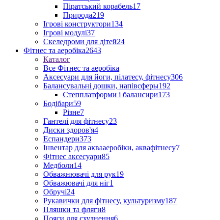
Піратський корабель
17
Природа
219
Ігрові конструктори
134
Ігрові модулі
37
Скеледроми для дітей
24
Фітнес та аеробіка
2643
Каталог
Все Фітнес та аеробіка
Аксесуари для йоги, пілатесу, фітнесу
306
Балансувальні дошки, напівсферы
192
Степплатформи і балансири
173
Бодібари
59
Різне
7
Гантелі для фітнесу
23
Диски здоров'я
4
Еспандери
373
Інвентар для аквааеробіки, аквафітнесу
7
Фітнес аксесуари
85
Медболи
14
Обважнювачі для рук
19
Обважювачі для ніг
1
Обручі
24
Рукавички для фітнесу, культуризму
187
Пляшки та фляги
8
Пояси для схуднення
6