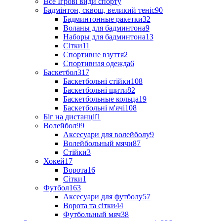
Все Ігрові види спорту
Бадмінтон, сквош, великий теніс
90
Бадминтонные ракетки
32
Воланы для бадминтона
9
Наборы для бадминтона
13
Сітки
11
Спортивне взуття
2
Спортивная одежда
6
Баскетбол
317
Баскетбольні стійки
108
Баскетбольні щити
82
Баскетбольные кольца
19
Баскетбольні м'ячі
108
Біг на дистанції
1
Волейбол
99
Аксесуари для волейболу
9
Волейбольный мячи
87
Стійки
3
Хокей
17
Ворота
16
Сітки
1
Футбол
163
Аксесуари для футболу
57
Ворота та сітки
44
Футбольный мяч
38