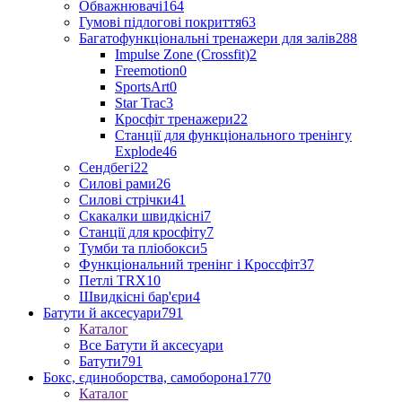
Обважнювачі
164
Гумові підлогові покриття
63
Багатофункціональні тренажери для залів
288
Impulse Zone (Crossfit)
2
Freemotion
0
SportsArt
0
Star Trac
3
Кросфіт тренажери
22
Станції для функціонального тренінгу
Explode
46
Сендбегі
22
Силові рами
26
Силові стрічки
41
Скакалки швидкісні
7
Станції для кросфіту
7
Тумби та пліобокси
5
Функціональний тренінг і Кроссфіт
37
Петлі TRX
10
Швидкісні бар'єри
4
Батути й аксесуари
791
Каталог
Все Батути й аксесуари
Батути
791
Бокс, єдиноборства, самоборона
1770
Каталог