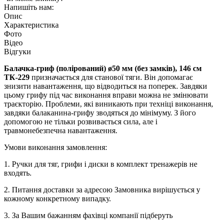
Напишіть нам:
Опис
Характеристика
Фото
Відео
Відгуки
Балачка-гриф (полірований) ø50 мм (без замків), 146 см
ТК-229
призначається
для станової тяги
. Він допомагає
знизити навантаження, що відводиться на поперек. Завдяки
цьому грифу під час виконання вправи можна не змінювати
траєкторію. Проблеми, які виникають при техніці виконання,
завдяки балаканина-грифу зводяться до мінімуму. З його
допомогою не тільки розвивається сила, але і
травмонебезпечна навантаження.
Умови виконання замовлення:
1. Ручки для тяг, грифи і диски в комплект тренажерів не
входять.
2. Питання доставки за адресою Замовника вирішується у
кожному конкретному випадку.
3. За Вашим бажанням фахівці компанії підберуть