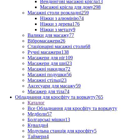
Вендингові масажні крісла
13
Масажні крісла для дому
298
Масажні столи розкладні
259
Ніжки з алюмінію
74
Ніжки з дерева
176
Ніжки з металу
9
Валики для масажу
77
Вібромасажери
26
Стаціонарні масажні столи
68
Ручні масажери
138
Масажери для ніг
109
Масажери для шиї
23
Масажні накидки
72
Масажні подушки
56
Масажні стільці
23
Аксесуари для масажу
59
Масажер для тіла
74
Обладнання для кросфіту та воркауту
765
Каталог
Все Обладнання для кросфіту та воркауту
Медболи
57
Болгарські мішки
13
Кувалди
4
Модульна станція для кросфіту
5
Таймери
4