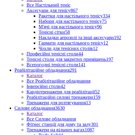
Все Настільний теніс
Аксесуари для тенісу
867
Ракетки для настільного тенісу
334
Набори для настільного тенісу
75
М'ячі для настільного тенісу
96
Тенісні сітки
58
Накладки аерозолі та інші аксесуари
192
Гармати для настільного тенісу
12
Чохли для тенісних столів
12
Професійні тенісні столи
44
Тенісні столи для закритих приміщень
197
Всепогодні тенісні столи
141
Реабілітаційне обладнання
291
Каталог
Все Реабілітаційне обладнання
Інверсійні столи
42
Кардіотренажери для реабілітації
52
Реабілітаційні силові тренажери
159
Тренажери для розтягування
13
Силове обладнання
3630
Каталог
Все Силове обладнання
Фітнес станції для дому та залу
301
Тренажери на вільних вагах
1087