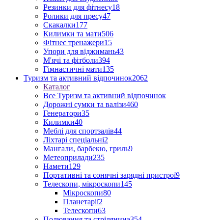
Резинки для фітнесу
18
Ролики для пресу
47
Скакалки
177
Килимки та мати
506
Фітнес тренажери
15
Упори для віджимань
43
М'ячі та фітболи
394
Гімнастичні мати
135
Туризм та активний відпочинок
2062
Каталог
Все Туризм та активний відпочинок
Дорожні сумки та валізи
460
Генератори
35
Килимки
40
Меблі для спортзалів
44
Ліхтарі спеціальні
2
Мангали, барбекю, гриль
9
Метеоприлади
235
Намети
129
Портативні та сонячні зарядні пристрої
9
Телескопи, мікроскопи
145
Мікроскопи
80
Планетарії
2
Телескопи
63
Полювання та стрілянина
354