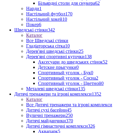
Більярдні столи для снукера
62
Нарди
1
Настільний футбол
170
Настільний хокей
10
Покер
6
Шведські стінки
342
Каталог
Все Шведські стінки
Гладіаторська сітка
10
Дерев'яні шведські стінки
25
Дерев'яні спортивні куточки
138
Аксесуари до шведських стінок
52
Детские прыгунки
0
Спортивный уголок - Бук
0
Спортивный уголок - Сосна
2
Спортивный уголок - Цветной
0
Металеві шведські стінки
135
Дитячі тренажери та ігрові комплекси
1352
Каталог
Все Дитячі тренажери та ігрові комплекси
Дитячі сухі басейни
45
Вуличні тренажери
250
Дитячі майданчики
370
Дитячі гімнастичні комплекси
326
Аквапарк
5