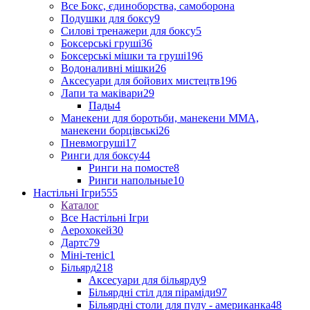
Все Бокс, єдиноборства, самоборона
Подушки для боксу
9
Силові тренажери для боксу
5
Боксерські груші
36
Боксерські мішки та груші
196
Водоналивні мішки
26
Аксесуари для бойових мистецтв
196
Лапи та маківари
29
Пады
4
Манекени для боротьби, манекени ММА,
манекени борцівські
26
Пневмогруші
17
Ринги для боксу
44
Ринги на помосте
8
Ринги напольные
10
Настільні Ігри
555
Каталог
Все Настільні Ігри
Аерохокей
30
Дартс
79
Міні-теніс
1
Більярд
218
Аксесуари для більярду
9
Більярдні стіл для піраміди
97
Більярдні столи для пулу - американка
48