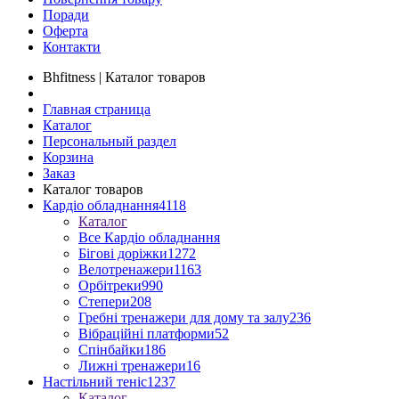
Поради
Оферта
Контакти
Bhfitness | Каталог товаров
Главная страница
Каталог
Персональный раздел
Корзина
Заказ
Каталог товаров
Кардіо обладнання
4118
Каталог
Все Кардіо обладнання
Бігові доріжки
1272
Велотренажери
1163
Орбітреки
990
Степери
208
Гребні тренажери для дому та залу
236
Вібраційні платформи
52
Спінбайки
186
Лижні тренажери
16
Настільний теніс
1237
Каталог