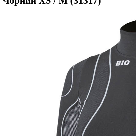
Чорний XS / M (31317)