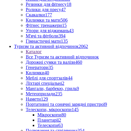
Резинки для фітнесу
18
Ролики для пресу
47
Скакалки
177
Килимки та мати
506
Фітнес тренажери
15
Упори для віджимань
43
М'ячі та фітболи
394
Гімнастичні мати
135
Туризм та активний відпочинок
2062
Каталог
Все Туризм та активний відпочинок
Дорожні сумки та валізи
460
Генератори
35
Килимки
40
Меблі для спортзалів
44
Ліхтарі спеціальні
2
Мангали, барбекю, гриль
9
Метеоприлади
235
Намети
129
Портативні та сонячні зарядні пристрої
9
Телескопи, мікроскопи
145
Мікроскопи
80
Планетарії
2
Телескопи
63
Полювання та стрілянина
354