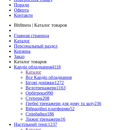
Поради
Оферта
Контакти
Bhfitness | Каталог товаров
Главная страница
Каталог
Персональный раздел
Корзина
Заказ
Каталог товаров
Кардіо обладнання
4118
Каталог
Все Кардіо обладнання
Бігові доріжки
1272
Велотренажери
1163
Орбітреки
990
Степери
208
Гребні тренажери для дому та залу
236
Вібраційні платформи
52
Спінбайки
186
Лижні тренажери
16
Настільний теніс
1237
Каталог