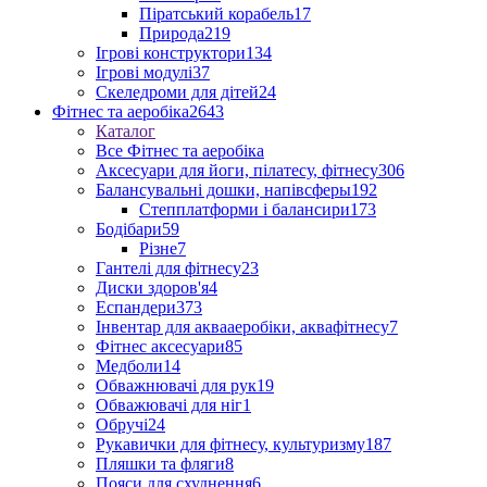
Піратський корабель
17
Природа
219
Ігрові конструктори
134
Ігрові модулі
37
Скеледроми для дітей
24
Фітнес та аеробіка
2643
Каталог
Все Фітнес та аеробіка
Аксесуари для йоги, пілатесу, фітнесу
306
Балансувальні дошки, напівсферы
192
Степплатформи і балансири
173
Бодібари
59
Різне
7
Гантелі для фітнесу
23
Диски здоров'я
4
Еспандери
373
Інвентар для аквааеробіки, аквафітнесу
7
Фітнес аксесуари
85
Медболи
14
Обважнювачі для рук
19
Обважювачі для ніг
1
Обручі
24
Рукавички для фітнесу, культуризму
187
Пляшки та фляги
8
Пояси для схуднення
6