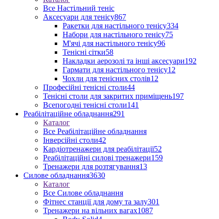
Все Настільний теніс
Аксесуари для тенісу
867
Ракетки для настільного тенісу
334
Набори для настільного тенісу
75
М'ячі для настільного тенісу
96
Тенісні сітки
58
Накладки аерозолі та інші аксесуари
192
Гармати для настільного тенісу
12
Чохли для тенісних столів
12
Професійні тенісні столи
44
Тенісні столи для закритих приміщень
197
Всепогодні тенісні столи
141
Реабілітаційне обладнання
291
Каталог
Все Реабілітаційне обладнання
Інверсійні столи
42
Кардіотренажери для реабілітації
52
Реабілітаційні силові тренажери
159
Тренажери для розтягування
13
Силове обладнання
3630
Каталог
Все Силове обладнання
Фітнес станції для дому та залу
301
Тренажери на вільних вагах
1087