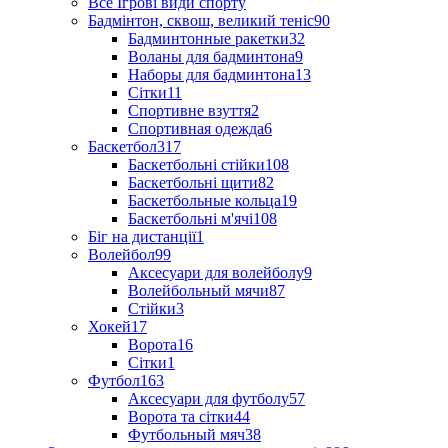
Все Ігрові види спорту
Бадмінтон, сквош, великий теніс
90
Бадминтонные ракетки
32
Воланы для бадминтона
9
Наборы для бадминтона
13
Сітки
11
Спортивне взуття
2
Спортивная одежда
6
Баскетбол
317
Баскетбольні стійки
108
Баскетбольні щити
82
Баскетбольные кольца
19
Баскетбольні м'ячі
108
Біг на дистанції
1
Волейбол
99
Аксесуари для волейболу
9
Волейбольный мячи
87
Стійки
3
Хокей
17
Ворота
16
Сітки
1
Футбол
163
Аксесуари для футболу
57
Ворота та сітки
44
Футбольный мяч
38