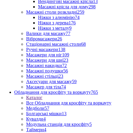
Вендингові масажні крісла
13
Масажні крісла для дому
298
Масажні столи розкладні
259
Ніжки з алюмінію
74
Ніжки з дерева
176
Ніжки з металу
9
Валики для масажу
77
Вібромасажери
26
Стаціонарні масажні столи
68
Ручні масажери
138
Масажери для ніг
109
Масажери для шиї
23
Масажні накидки
72
Масажні подушки
56
Масажні стільці
23
Аксесуари для масажу
59
Масажер для тіла
74
Обладнання для кросфіту та воркауту
765
Каталог
Все Обладнання для кросфіту та воркауту
Медболи
57
Болгарські мішки
13
Кувалди
4
Модульна станція для кросфіту
5
Таймери
4