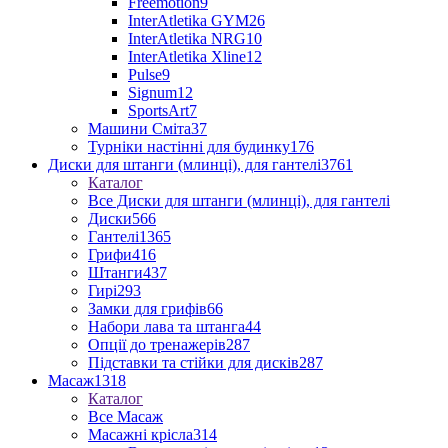
Freemotion
9
InterAtletika GYM
26
InterAtletika NRG
10
InterAtletika Xline
12
Pulse
9
Signum
12
SportsArt
7
Машини Сміта
37
Турніки настінні для будинку
176
Диски для штанги (млинці), для гантелі
3761
Каталог
Все Диски для штанги (млинці), для гантелі
Диски
566
Гантелі
1365
Грифи
416
Штанги
437
Гирі
293
Замки для грифів
66
Набори лава та штанга
44
Опції до тренажерів
287
Підставки та стійки для дисків
287
Масаж
1318
Каталог
Все Масаж
Масажні крісла
314