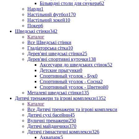
Більярдні столи для снукера
62
Нарди
1
Настільний футбол
170
Настільний хокей
10
Покер
6
Шведські стінки
342
Каталог
Все Шведські стінки
Гладіаторська сітка
10
Дерев'яні шведські стінки
25
Дерев'яні спортивні куточки
138
Аксесуари до шведських стінок
52
Детские прыгунки
0
Спортивный уголок - Бук
0
Спортивный уголок - Сосна
2
Спортивный уголок - Цветной
0
Металеві шведські стінки
135
Дитячі тренажери та ігрові комплекси
1352
Каталог
Все Дитячі тренажери та ігрові комплекси
Дитячі сухі басейни
45
Вуличні тренажери
250
Дитячі майданчики
370
Дитячі гімнастичні комплекси
326
Аквапарк
5