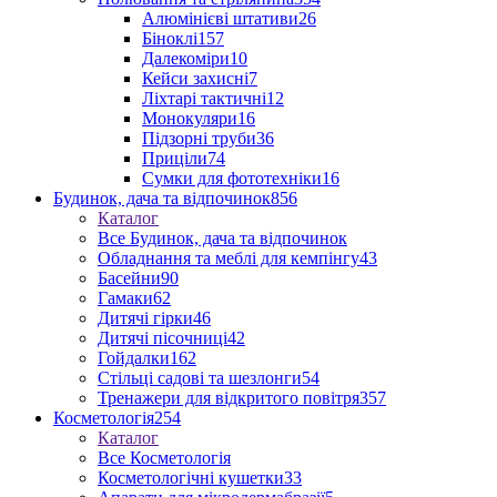
Алюмінієві штативи
26
Біноклі
157
Далекоміри
10
Кейси захисні
7
Ліхтарі тактичні
12
Монокуляри
16
Підзорні труби
36
Приціли
74
Сумки для фототехніки
16
Будинок, дача та відпочинок
856
Каталог
Все Будинок, дача та відпочинок
Обладнання та меблі для кемпінгу
43
Басейни
90
Гамаки
62
Дитячі гірки
46
Дитячі пісочниці
42
Гойдалки
162
Стільці садові та шезлонги
54
Тренажери для відкритого повітря
357
Косметологія
254
Каталог
Все Косметологія
Косметологічні кушетки
33