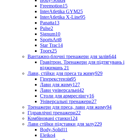
Body-Solid
4
Freemotion
15
InterAtletika GYM
25
InterAtletika X-Line
95
Panatta
13
Pulse
2
Signum
10
SportsArt
8
Star Trac
14
Toorx
25
Вантажно-блочні тренажери для залів
644
Гравітрон. Тренажери для підтягувань і
віджимань
21
Лави, стійки для преса та жиму
929
Гіперекстензія
95
Лави для жиму
127
Лави універсальні
42
Столи для армреслінгу
16
Універсальні тренажери
27
Тренажери для преса, лави для жиму
94
Гідравлічні тренажери
22
Комбіновані станки
124
Лави стійки підставки для залу
229
Body-Solid
11
Eleiko
4