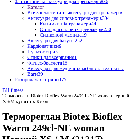
Запчастини та аксесуари для тренажерів
886
Каталог
Все Запчастини та аксесуари для тренажерів
Аксесуари для силових тренажерів
304
Килимки під тренажери
44
Опції для силових тренажерів
230
Силіконові мастила
19
Аксесуари для батутів
252
Кардіодатчики
9
Пульсометри
3
Стійки для зберігання
1
Фітнес-браслети
15
Аксесуари для медичних меблів та техніки
17
Ваги
39
Розпродаж з вітрини
175
BH fitness
Термореглан Biotex Bioflex Warm 249CL-NE woman черный
XS/M купити в Києві
Термореглан Biotex Bioflex
Warm 249cl-NE woman