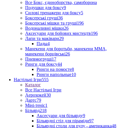
Все Бокс, єдиноборства, самоборона
Подушки для боксу
9
Силові тренажери для боксу
5
Боксерські груші
36
Боксерські мішки та груші
196
Водоналивні мішки
26
Аксесуари для бойових мистецтв
196
Лапи та маківари
29
Пады
4
Манекени для боротьби, манекени ММА,
манекени борцівські
26
Пневмогруші
17
Ринги для боксу
44
Ринги на помосте
8
Ринги напольные
10
Настільні Ігри
555
Каталог
Все Настільні Ігри
Аерохокей
30
Дартс
79
Міні-теніс
1
Більярд
218
Аксесуари для більярду
9
Більярдні стіл для піраміди
97
Більярдні столи для пулу - американка
48