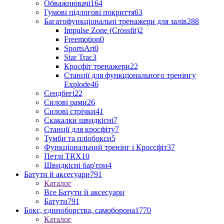
Обважнювачі
164
Гумові підлогові покриття
63
Багатофункціональні тренажери для залів
288
Impulse Zone (Crossfit)
2
Freemotion
0
SportsArt
0
Star Trac
3
Кросфіт тренажери
22
Станції для функціонального тренінгу
Explode
46
Сендбегі
22
Силові рами
26
Силові стрічки
41
Скакалки швидкісні
7
Станції для кросфіту
7
Тумби та пліобокси
5
Функціональний тренінг і Кроссфіт
37
Петлі TRX
10
Швидкісні бар'єри
4
Батути й аксесуари
791
Каталог
Все Батути й аксесуари
Батути
791
Бокс, єдиноборства, самоборона
1770
Каталог