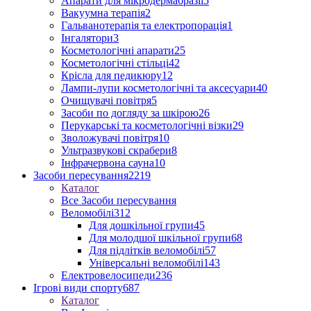
Апарати для мікродермабразії
5
Вакуумна терапія
2
Гальванотерапія та електропорація
1
Інгалятори
3
Косметологічні апарати
25
Косметологічні стільці
42
Крісла для педикюру
12
Лампи-лупи косметологічні та аксесуари
40
Очищувачі повітря
5
Засоби по догляду за шкірою
26
Перукарські та косметологічні візки
29
Зволожувачі повітря
10
Ультразвукові скрабери
8
Інфрачервона сауна
10
Засоби пересування
2219
Каталог
Все Засоби пересування
Веломобілі
312
Для дошкільної групи
45
Для молодшої шкільної групи
68
Для підлітків веломобілі
57
Універсальні веломобілі
143
Електровелосипеди
236
Ігрові види спорту
687
Каталог