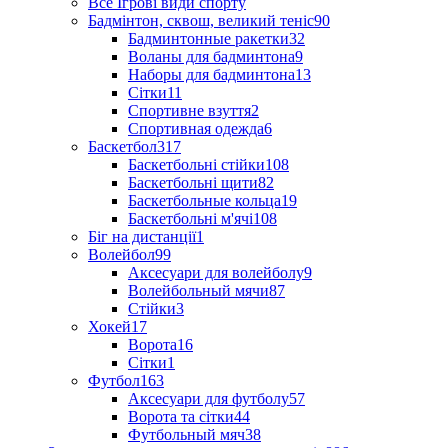
Все Ігрові види спорту
Бадмінтон, сквош, великий теніс
90
Бадминтонные ракетки
32
Воланы для бадминтона
9
Наборы для бадминтона
13
Сітки
11
Спортивне взуття
2
Спортивная одежда
6
Баскетбол
317
Баскетбольні стійки
108
Баскетбольні щити
82
Баскетбольные кольца
19
Баскетбольні м'ячі
108
Біг на дистанції
1
Волейбол
99
Аксесуари для волейболу
9
Волейбольный мячи
87
Стійки
3
Хокей
17
Ворота
16
Сітки
1
Футбол
163
Аксесуари для футболу
57
Ворота та сітки
44
Футбольный мяч
38