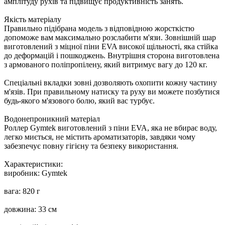
амплітуду рухів та підвищує продуктивність занять.
Якість матеріалу
Правильно підібрана модель з відповідною жорсткістю
допоможе вам максимально розслабити м'язи. Зовнішній шар
виготовлений з міцної піни EVA високої щільності, яка стійка
до деформацій і пошкоджень. Внутрішня сторона виготовлена
з армованого поліпропілену, який витримує вагу до 120 кг.
Спеціальні вкладки зовні дозволяють охопити кожну частину
м'язів. При правильному натиску та руху ви можете позбутися
будь-якого м'язового болю, який вас турбує.
Водонепроникний матеріал
Роллер Gymtek виготовлений з піни EVA, яка не вбирає воду,
легко миється, не містить ароматизаторів, завдяки чому
забезпечує повну гігієну та безпеку використання.
Характеристики:
виробник: Gymtek
вага: 820 г
довжина: 33 см