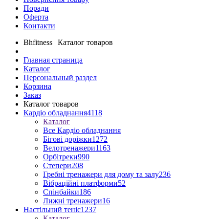
Поради
Оферта
Контакти
Bhfitness | Каталог товаров
Главная страница
Каталог
Персональный раздел
Корзина
Заказ
Каталог товаров
Кардіо обладнання
4118
Каталог
Все Кардіо обладнання
Бігові доріжки
1272
Велотренажери
1163
Орбітреки
990
Степери
208
Гребні тренажери для дому та залу
236
Вібраційні платформи
52
Спінбайки
186
Лижні тренажери
16
Настільний теніс
1237
Каталог