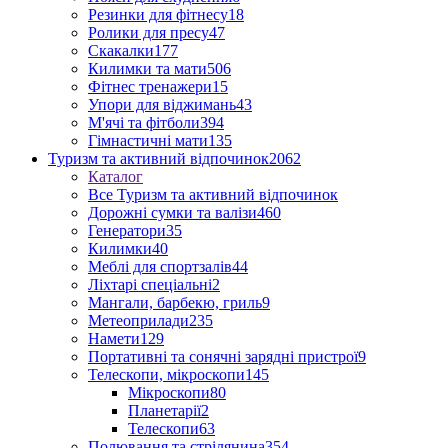
Резинки для фітнесу
18
Ролики для пресу
47
Скакалки
177
Килимки та мати
506
Фітнес тренажери
15
Упори для віджимань
43
М'ячі та фітболи
394
Гімнастичні мати
135
Туризм та активний відпочинок
2062
Каталог
Все Туризм та активний відпочинок
Дорожні сумки та валізи
460
Генератори
35
Килимки
40
Меблі для спортзалів
44
Ліхтарі спеціальні
2
Мангали, барбекю, гриль
9
Метеоприлади
235
Намети
129
Портативні та сонячні зарядні пристрої
9
Телескопи, мікроскопи
145
Мікроскопи
80
Планетарії
2
Телескопи
63
Полювання та стрілянина
354