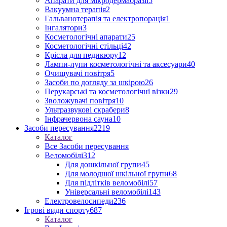
Апарати для мікродермабразії
5
Вакуумна терапія
2
Гальванотерапія та електропорація
1
Інгалятори
3
Косметологічні апарати
25
Косметологічні стільці
42
Крісла для педикюру
12
Лампи-лупи косметологічні та аксесуари
40
Очищувачі повітря
5
Засоби по догляду за шкірою
26
Перукарські та косметологічні візки
29
Зволожувачі повітря
10
Ультразвукові скрабери
8
Інфрачервона сауна
10
Засоби пересування
2219
Каталог
Все Засоби пересування
Веломобілі
312
Для дошкільної групи
45
Для молодшої шкільної групи
68
Для підлітків веломобілі
57
Універсальні веломобілі
143
Електровелосипеди
236
Ігрові види спорту
687
Каталог