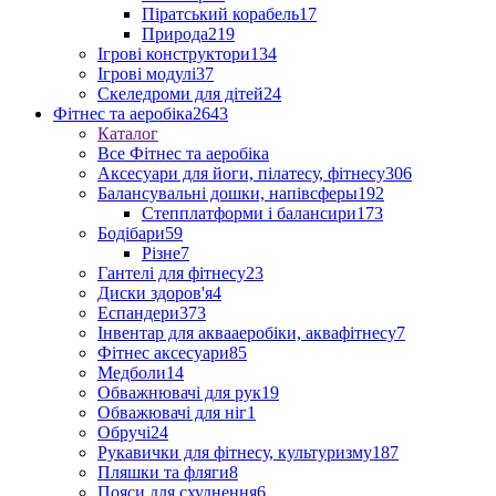
Піратський корабель
17
Природа
219
Ігрові конструктори
134
Ігрові модулі
37
Скеледроми для дітей
24
Фітнес та аеробіка
2643
Каталог
Все Фітнес та аеробіка
Аксесуари для йоги, пілатесу, фітнесу
306
Балансувальні дошки, напівсферы
192
Степплатформи і балансири
173
Бодібари
59
Різне
7
Гантелі для фітнесу
23
Диски здоров'я
4
Еспандери
373
Інвентар для аквааеробіки, аквафітнесу
7
Фітнес аксесуари
85
Медболи
14
Обважнювачі для рук
19
Обважювачі для ніг
1
Обручі
24
Рукавички для фітнесу, культуризму
187
Пляшки та фляги
8
Пояси для схуднення
6