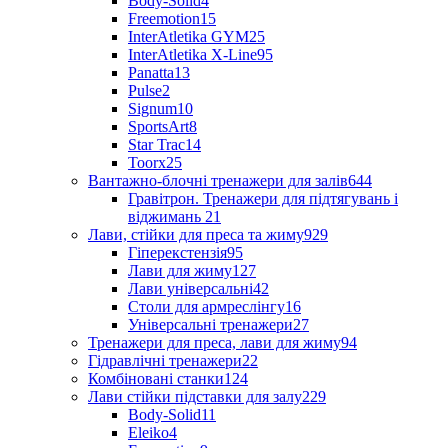
Body-Solid
4
Freemotion
15
InterAtletika GYM
25
InterAtletika X-Line
95
Panatta
13
Pulse
2
Signum
10
SportsArt
8
Star Trac
14
Toorx
25
Вантажно-блочні тренажери для залів
644
Гравітрон. Тренажери для підтягувань і
віджимань
21
Лави, стійки для преса та жиму
929
Гіперекстензія
95
Лави для жиму
127
Лави універсальні
42
Столи для армреслінгу
16
Універсальні тренажери
27
Тренажери для преса, лави для жиму
94
Гідравлічні тренажери
22
Комбіновані станки
124
Лави стійки підставки для залу
229
Body-Solid
11
Eleiko
4