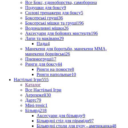
Все Бокс, єдиноборства, самоборона
Подушки для боксу
9
Силові тренажери для боксу
5
Боксерські груші
36
Боксерські мішки та груші
196
Водоналивні мішки
26
Аксесуари для бойових мистецтв
196
Лапи та маківари
29
Пады
4
Манекени для боротьби, манекени ММА,
манекени борцівські
26
Пневмогруші
17
Ринги для боксу
44
Ринги на помосте
8
Ринги напольные
10
Настільні Ігри
555
Каталог
Все Настільні Ігри
Аерохокей
30
Дартс
79
Міні-теніс
1
Більярд
218
Аксесуари для більярду
9
Більярдні стіл для піраміди
97
Більярдні столи для пулу - американка
48