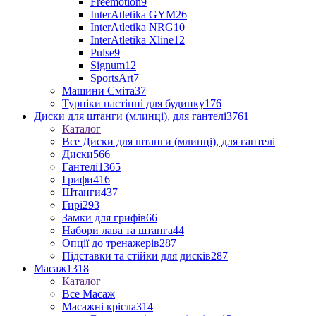
Freemotion
9
InterAtletika GYM
26
InterAtletika NRG
10
InterAtletika Xline
12
Pulse
9
Signum
12
SportsArt
7
Машини Сміта
37
Турніки настінні для будинку
176
Диски для штанги (млинці), для гантелі
3761
Каталог
Все Диски для штанги (млинці), для гантелі
Диски
566
Гантелі
1365
Грифи
416
Штанги
437
Гирі
293
Замки для грифів
66
Набори лава та штанга
44
Опції до тренажерів
287
Підставки та стійки для дисків
287
Масаж
1318
Каталог
Все Масаж
Масажні крісла
314