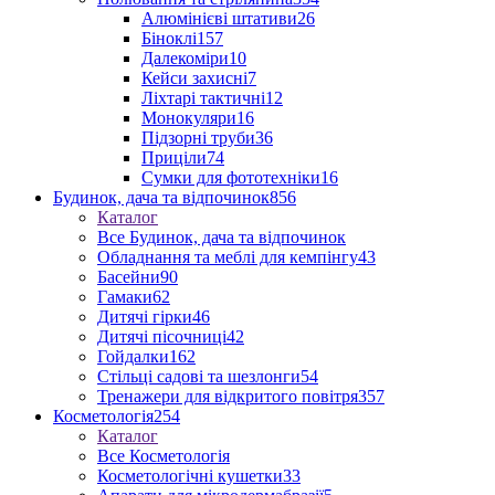
Алюмінієві штативи
26
Біноклі
157
Далекоміри
10
Кейси захисні
7
Ліхтарі тактичні
12
Монокуляри
16
Підзорні труби
36
Приціли
74
Сумки для фототехніки
16
Будинок, дача та відпочинок
856
Каталог
Все Будинок, дача та відпочинок
Обладнання та меблі для кемпінгу
43
Басейни
90
Гамаки
62
Дитячі гірки
46
Дитячі пісочниці
42
Гойдалки
162
Стільці садові та шезлонги
54
Тренажери для відкритого повітря
357
Косметологія
254
Каталог
Все Косметологія
Косметологічні кушетки
33