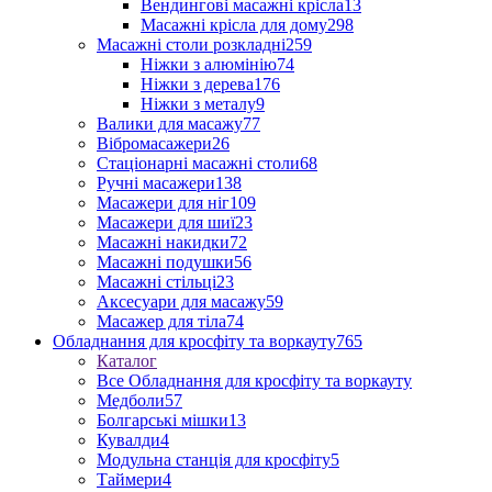
Вендингові масажні крісла
13
Масажні крісла для дому
298
Масажні столи розкладні
259
Ніжки з алюмінію
74
Ніжки з дерева
176
Ніжки з металу
9
Валики для масажу
77
Вібромасажери
26
Стаціонарні масажні столи
68
Ручні масажери
138
Масажери для ніг
109
Масажери для шиї
23
Масажні накидки
72
Масажні подушки
56
Масажні стільці
23
Аксесуари для масажу
59
Масажер для тіла
74
Обладнання для кросфіту та воркауту
765
Каталог
Все Обладнання для кросфіту та воркауту
Медболи
57
Болгарські мішки
13
Кувалди
4
Модульна станція для кросфіту
5
Таймери
4