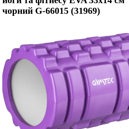
йоги та фітнесу EVA 33х14 см
чорний G-66015 (31969)