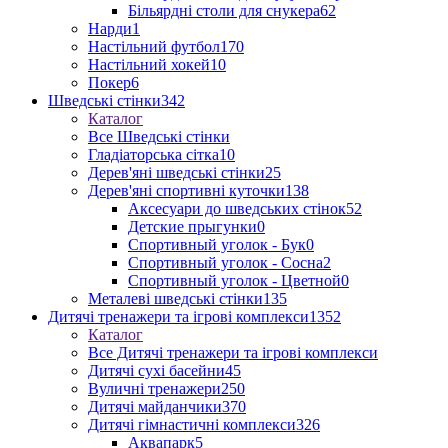
Більярдні столи для снукера
62
Нарди
1
Настільний футбол
170
Настільний хокей
10
Покер
6
Шведські стінки
342
Каталог
Все Шведські стінки
Гладіаторська сітка
10
Дерев'яні шведські стінки
25
Дерев'яні спортивні куточки
138
Аксесуари до шведських стінок
52
Детские прыгунки
0
Спортивный уголок - Бук
0
Спортивный уголок - Сосна
2
Спортивный уголок - Цветной
0
Металеві шведські стінки
135
Дитячі тренажери та ігрові комплекси
1352
Каталог
Все Дитячі тренажери та ігрові комплекси
Дитячі сухі басейни
45
Вуличні тренажери
250
Дитячі майданчики
370
Дитячі гімнастичні комплекси
326
Аквапарк
5