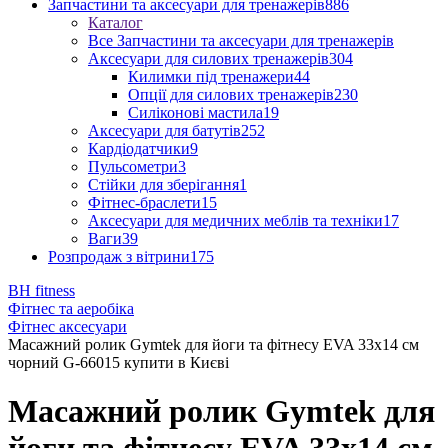
Запчастини та аксесуари для тренажерів
886
Каталог
Все Запчастини та аксесуари для тренажерів
Аксесуари для силових тренажерів
304
Килимки під тренажери
44
Опції для силових тренажерів
230
Силіконові мастила
19
Аксесуари для батутів
252
Кардіодатчики
9
Пульсометри
3
Стійки для зберігання
1
Фітнес-браслети
15
Аксесуари для медичних меблів та техніки
17
Ваги
39
Розпродаж з вітрини
175
BH fitness
Фітнес та аеробіка
Фітнес аксесуари
Масажний ролик Gymtek для йоги та фітнесу EVA 33х14 см
чорний G-66015 купити в Києві
Масажний ролик Gymtek для