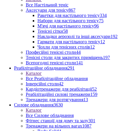
Все Настільний теніс
Аксесуари для тенісу
867
Ракетки для настільного тенісу
334
Набори для настільного тенісу
75
М'ячі для настільного тенісу
96
Тенісні сітки
58
Накладки аерозолі та інші аксесуари
192
Гармати для настільного тенісу
12
Чохли для тенісних столів
12
Професійні тенісні столи
44
Тенісні столи для закритих приміщень
197
Всепогодні тенісні столи
141
Реабілітаційне обладнання
291
Каталог
Все Реабілітаційне обладнання
Інверсійні столи
42
Кардіотренажери для реабілітації
52
Реабілітаційні силові тренажери
159
Тренажери для розтягування
13
Силове обладнання
3630
Каталог
Все Силове обладнання
Фітнес станції для дому та залу
301
Тренажери на вільних вагах
1087