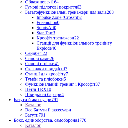
Обважнювачі
164
Гумові підлогові покриття
63
Багатофункціональні тренажери для залів
288
Impulse Zone (Crossfit)
2
Freemotion
0
SportsArt
0
Star Trac
3
Кросфіт тренажери
22
Станції для функціонального тренінгу
Explode
46
Сендбегі
22
Силові рами
26
Силові стрічки
41
Скакалки швидкісні
7
Станції для кросфіту
7
Тумби та пліобокси
5
Функціональний тренінг і Кроссфіт
37
Петлі TRX
10
Швидкісні бар'єри
4
Батути й аксесуари
791
Каталог
Все Батути й аксесуари
Батути
791
Бокс, єдиноборства, самоборона
1770
Каталог