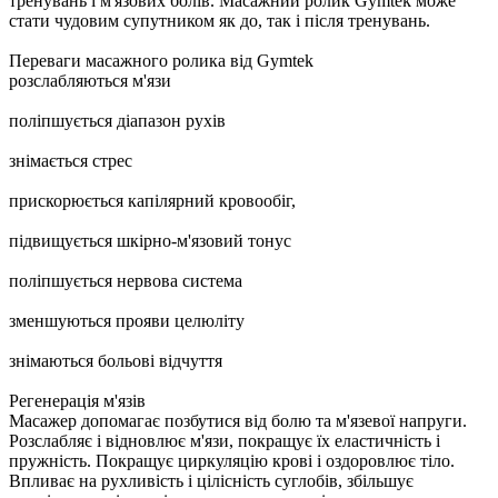
тренувань і м'язових болів. Масажний ролик Gymtek може
стати чудовим супутником як до, так і після тренувань.
Переваги масажного ролика від Gymtek
розслабляються м'язи
поліпшується діапазон рухів
знімається стрес
прискорюється капілярний кровообіг,
підвищується шкірно-м'язовий тонус
поліпшується нервова система
зменшуються прояви целюліту
знімаються больові відчуття
Регенерація м'язів
Масажер допомагає позбутися від болю та м'язевої напруги.
Розслабляє і відновлює м'язи, покращує їх еластичність і
пружність. Покращує циркуляцію крові і оздоровлює тіло.
Впливає на рухливість і цілісність суглобів, збільшує