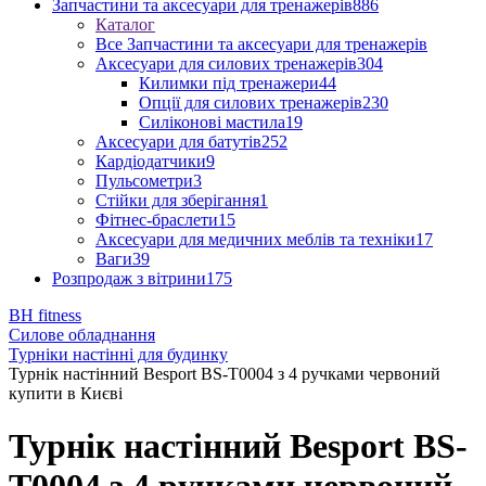
Запчастини та аксесуари для тренажерів
886
Каталог
Все Запчастини та аксесуари для тренажерів
Аксесуари для силових тренажерів
304
Килимки під тренажери
44
Опції для силових тренажерів
230
Силіконові мастила
19
Аксесуари для батутів
252
Кардіодатчики
9
Пульсометри
3
Стійки для зберігання
1
Фітнес-браслети
15
Аксесуари для медичних меблів та техніки
17
Ваги
39
Розпродаж з вітрини
175
BH fitness
Силове обладнання
Турніки настінні для будинку
Турнік настінний Besport BS-T0004 з 4 ручками червоний
купити в Києві
Турнік настінний Besport BS-