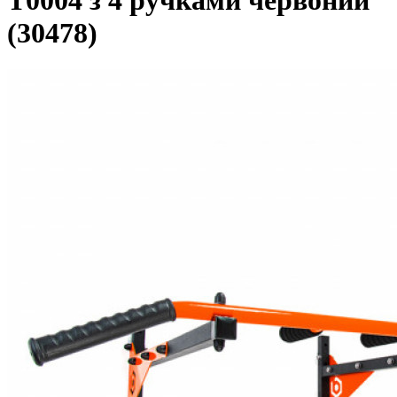
T0004 з 4 ручками червоний
(30478)