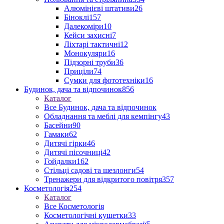
Алюмінієві штативи
26
Біноклі
157
Далекоміри
10
Кейси захисні
7
Ліхтарі тактичні
12
Монокуляри
16
Підзорні труби
36
Приціли
74
Сумки для фототехніки
16
Будинок, дача та відпочинок
856
Каталог
Все Будинок, дача та відпочинок
Обладнання та меблі для кемпінгу
43
Басейни
90
Гамаки
62
Дитячі гірки
46
Дитячі пісочниці
42
Гойдалки
162
Стільці садові та шезлонги
54
Тренажери для відкритого повітря
357
Косметологія
254
Каталог
Все Косметологія
Косметологічні кушетки
33