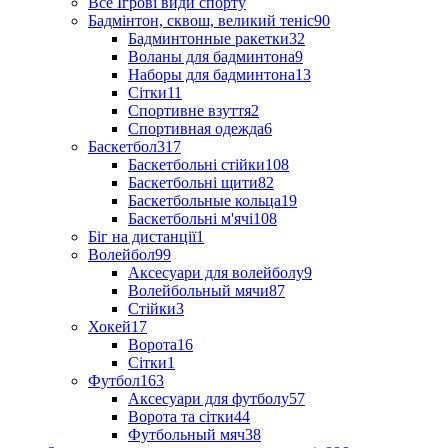
Все Ігрові види спорту
Бадмінтон, сквош, великий теніс
90
Бадминтонные ракетки
32
Воланы для бадминтона
9
Наборы для бадминтона
13
Сітки
11
Спортивне взуття
2
Спортивная одежда
6
Баскетбол
317
Баскетбольні стійки
108
Баскетбольні щити
82
Баскетбольные кольца
19
Баскетбольні м'ячі
108
Біг на дистанції
1
Волейбол
99
Аксесуари для волейболу
9
Волейбольный мячи
87
Стійки
3
Хокей
17
Ворота
16
Сітки
1
Футбол
163
Аксесуари для футболу
57
Ворота та сітки
44
Футбольный мяч
38