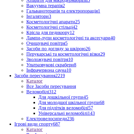
Апарати для мікродермабразії
5
Вакуумна терапія
2
Гальванотерапія та електропорація
1
Інгалятори
3
Косметологічні апарати
25
Косметологічні стільці
42
Крісла для педикюру
12
Лампи-лупи косметологічні та аксесуари
40
Очищувачі повітря
5
Засоби по догляду за шкірою
26
Перукарські та косметологічні візки
29
Зволожувачі повітря
10
Ультразвукові скрабери
8
Інфрачервона сауна
10
Засоби пересування
2219
Каталог
Все Засоби пересування
Веломобілі
312
Для дошкільної групи
45
Для молодшої шкільної групи
68
Для підлітків веломобілі
57
Універсальні веломобілі
143
Електровелосипеди
236
Ігрові види спорту
687
Каталог