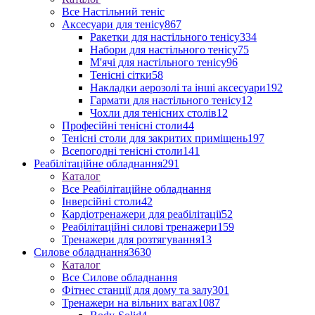
Все Настільний теніс
Аксесуари для тенісу
867
Ракетки для настільного тенісу
334
Набори для настільного тенісу
75
М'ячі для настільного тенісу
96
Тенісні сітки
58
Накладки аерозолі та інші аксесуари
192
Гармати для настільного тенісу
12
Чохли для тенісних столів
12
Професійні тенісні столи
44
Тенісні столи для закритих приміщень
197
Всепогодні тенісні столи
141
Реабілітаційне обладнання
291
Каталог
Все Реабілітаційне обладнання
Інверсійні столи
42
Кардіотренажери для реабілітації
52
Реабілітаційні силові тренажери
159
Тренажери для розтягування
13
Силове обладнання
3630
Каталог
Все Силове обладнання
Фітнес станції для дому та залу
301
Тренажери на вільних вагах
1087