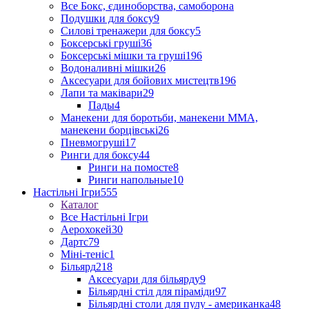
Все Бокс, єдиноборства, самоборона
Подушки для боксу
9
Силові тренажери для боксу
5
Боксерські груші
36
Боксерські мішки та груші
196
Водоналивні мішки
26
Аксесуари для бойових мистецтв
196
Лапи та маківари
29
Пады
4
Манекени для боротьби, манекени ММА,
манекени борцівські
26
Пневмогруші
17
Ринги для боксу
44
Ринги на помосте
8
Ринги напольные
10
Настільні Ігри
555
Каталог
Все Настільні Ігри
Аерохокей
30
Дартс
79
Міні-теніс
1
Більярд
218
Аксесуари для більярду
9
Більярдні стіл для піраміди
97
Більярдні столи для пулу - американка
48