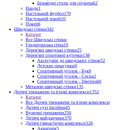
Більярдні столи для снукера
62
Нарди
1
Настільний футбол
170
Настільний хокей
10
Покер
6
Шведські стінки
342
Каталог
Все Шведські стінки
Гладіаторська сітка
10
Дерев'яні шведські стінки
25
Дерев'яні спортивні куточки
138
Аксесуари до шведських стінок
52
Детские прыгунки
0
Спортивный уголок - Бук
0
Спортивный уголок - Сосна
2
Спортивный уголок - Цветной
0
Металеві шведські стінки
135
Дитячі тренажери та ігрові комплекси
1352
Каталог
Все Дитячі тренажери та ігрові комплекси
Дитячі сухі басейни
45
Вуличні тренажери
250
Дитячі майданчики
370
Дитячі гімнастичні комплекси
326
Аквапарк
5