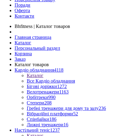
Поради
Оферта
Контакти
Bhfitness | Каталог товаров
Главная страница
Каталог
Персональный раздел
Корзина
Заказ
Каталог товаров
Кардіо обладнання
4118
Каталог
Все Кардіо обладнання
Бігові доріжки
1272
Велотренажери
1163
Орбітреки
990
Степери
208
Гребні тренажери для дому та залу
236
Вібраційні платформи
52
Спінбайки
186
Лижні тренажери
16
Настільний теніс
1237
Каталог