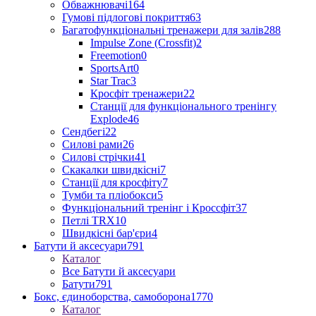
Обважнювачі
164
Гумові підлогові покриття
63
Багатофункціональні тренажери для залів
288
Impulse Zone (Crossfit)
2
Freemotion
0
SportsArt
0
Star Trac
3
Кросфіт тренажери
22
Станції для функціонального тренінгу
Explode
46
Сендбегі
22
Силові рами
26
Силові стрічки
41
Скакалки швидкісні
7
Станції для кросфіту
7
Тумби та пліобокси
5
Функціональний тренінг і Кроссфіт
37
Петлі TRX
10
Швидкісні бар'єри
4
Батути й аксесуари
791
Каталог
Все Батути й аксесуари
Батути
791
Бокс, єдиноборства, самоборона
1770
Каталог