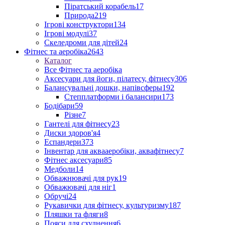
Піратський корабель
17
Природа
219
Ігрові конструктори
134
Ігрові модулі
37
Скеледроми для дітей
24
Фітнес та аеробіка
2643
Каталог
Все Фітнес та аеробіка
Аксесуари для йоги, пілатесу, фітнесу
306
Балансувальні дошки, напівсферы
192
Степплатформи і балансири
173
Бодібари
59
Різне
7
Гантелі для фітнесу
23
Диски здоров'я
4
Еспандери
373
Інвентар для аквааеробіки, аквафітнесу
7
Фітнес аксесуари
85
Медболи
14
Обважнювачі для рук
19
Обважювачі для ніг
1
Обручі
24
Рукавички для фітнесу, культуризму
187
Пляшки та фляги
8
Пояси для схуднення
6