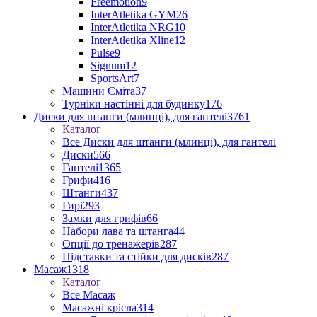
Freemotion
9
InterAtletika GYM
26
InterAtletika NRG
10
InterAtletika Xline
12
Pulse
9
Signum
12
SportsArt
7
Машини Сміта
37
Турніки настінні для будинку
176
Диски для штанги (млинці), для гантелі
3761
Каталог
Все Диски для штанги (млинці), для гантелі
Диски
566
Гантелі
1365
Грифи
416
Штанги
437
Гирі
293
Замки для грифів
66
Набори лава та штанга
44
Опції до тренажерів
287
Підставки та стійки для дисків
287
Масаж
1318
Каталог
Все Масаж
Масажні крісла
314