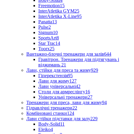
Body-Solid
4
Freemotion
15
InterAtletika GYM
25
InterAtletika X-Line
95
Panatta
13
Pulse
2
Signum
10
SportsArt
8
Star Trac
14
Toorx
25
Вантажно-блочні тренажери для залів
644
Гравітрон. Тренажери для підтягувань і
віджимань
21
Лави, стійки для преса та жиму
929
Гіперекстензія
95
Лави для жиму
127
Лави універсальні
42
Столи для армреслінгу
16
Універсальні тренажери
27
Тренажери для преса, лави для жиму
94
Гідравлічні тренажери
22
Комбіновані станки
124
Лави стійки підставки для залу
229
Body-Solid
11
Eleiko
4