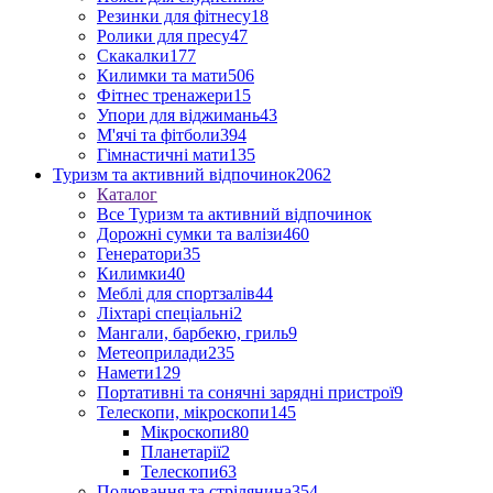
Резинки для фітнесу
18
Ролики для пресу
47
Скакалки
177
Килимки та мати
506
Фітнес тренажери
15
Упори для віджимань
43
М'ячі та фітболи
394
Гімнастичні мати
135
Туризм та активний відпочинок
2062
Каталог
Все Туризм та активний відпочинок
Дорожні сумки та валізи
460
Генератори
35
Килимки
40
Меблі для спортзалів
44
Ліхтарі спеціальні
2
Мангали, барбекю, гриль
9
Метеоприлади
235
Намети
129
Портативні та сонячні зарядні пристрої
9
Телескопи, мікроскопи
145
Мікроскопи
80
Планетарії
2
Телескопи
63
Полювання та стрілянина
354