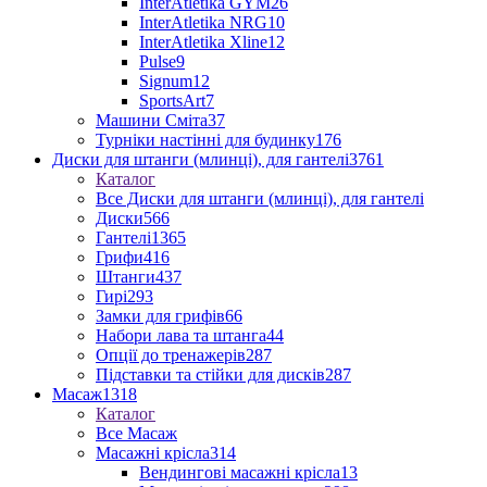
InterAtletika GYM
26
InterAtletika NRG
10
InterAtletika Xline
12
Pulse
9
Signum
12
SportsArt
7
Машини Сміта
37
Турніки настінні для будинку
176
Диски для штанги (млинці), для гантелі
3761
Каталог
Все Диски для штанги (млинці), для гантелі
Диски
566
Гантелі
1365
Грифи
416
Штанги
437
Гирі
293
Замки для грифів
66
Набори лава та штанга
44
Опції до тренажерів
287
Підставки та стійки для дисків
287
Масаж
1318
Каталог
Все Масаж
Масажні крісла
314
Вендингові масажні крісла
13