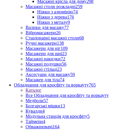
Масажні крісла для дому
298
Масажні столи розкладні
259
Ніжки з алюмінію
74
Ніжки з дерева
176
Ніжки з металу
9
Валики для масажу
77
Вібромасажери
26
Стаціонарні масажні столи
68
Ручні масажери
138
Масажери для ніг
109
Масажери для шиї
23
Масажні накидки
72
Масажні подушки
56
Масажні стільці
23
Аксесуари для масажу
59
Масажер для тіла
74
Обладнання для кросфіту та воркауту
765
Каталог
Все Обладнання для кросфіту та воркауту
Медболи
57
Болгарські мішки
13
Кувалди
4
Модульна станція для кросфіту
5
Таймери
4
Обважнювачі
164