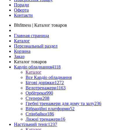
Поради
Оферта
Контакти
Bhfitness | Каталог товаров
Главная страница
Каталог
Персональный раздел
Корзина
Заказ
Каталог товаров
Кардіо обладнання
4118
Каталог
Все Кардіо обладнання
Бігові доріжки
1272
Велотренажери
1163
Орбітреки
990
Степери
208
Гребні тренажери для дому та залу
236
Вібраційні платформи
52
Спінбайки
186
Лижні тренажери
16
Настільний теніс
1237
Каталог