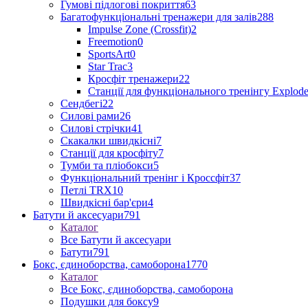
Гумові підлогові покриття
63
Багатофункціональні тренажери для залів
288
Impulse Zone (Crossfit)
2
Freemotion
0
SportsArt
0
Star Trac
3
Кросфіт тренажери
22
Станції для функціонального тренінгу Explod
Сендбегі
22
Силові рами
26
Силові стрічки
41
Скакалки швидкісні
7
Станції для кросфіту
7
Тумби та пліобокси
5
Функціональний тренінг і Кроссфіт
37
Петлі TRX
10
Швидкісні бар'єри
4
Батути й аксесуари
791
Каталог
Все Батути й аксесуари
Батути
791
Бокс, єдиноборства, самоборона
1770
Каталог
Все Бокс, єдиноборства, самоборона
Подушки для боксу
9