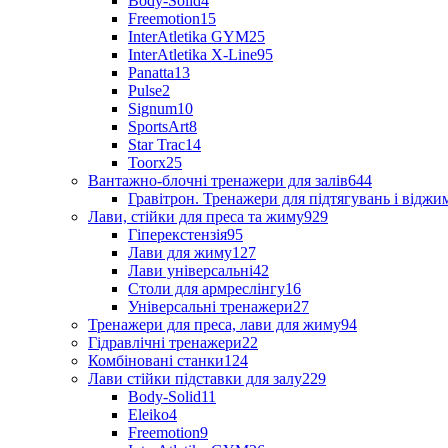
Body-Solid
4
Freemotion
15
InterAtletika GYM
25
InterAtletika X-Line
95
Panatta
13
Pulse
2
Signum
10
SportsArt
8
Star Trac
14
Toorx
25
Вантажно-блочні тренажери для залів
644
Гравітрон. Тренажери для підтягувань і відж
Лави, стійки для преса та жиму
929
Гіперекстензія
95
Лави для жиму
127
Лави універсальні
42
Столи для армреслінгу
16
Універсальні тренажери
27
Тренажери для преса, лави для жиму
94
Гідравлічні тренажери
22
Комбіновані станки
124
Лави стійки підставки для залу
229
Body-Solid
11
Eleiko
4
Freemotion
9