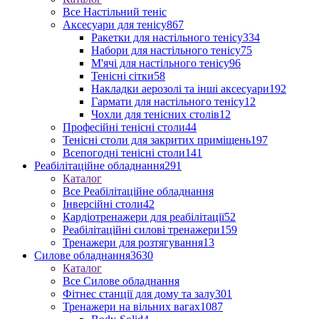
Все Настільний теніс
Аксесуари для тенісу
867
Ракетки для настільного тенісу
334
Набори для настільного тенісу
75
М'ячі для настільного тенісу
96
Тенісні сітки
58
Накладки аерозолі та інші аксесуари
192
Гармати для настільного тенісу
12
Чохли для тенісних столів
12
Професійні тенісні столи
44
Тенісні столи для закритих приміщень
197
Всепогодні тенісні столи
141
Реабілітаційне обладнання
291
Каталог
Все Реабілітаційне обладнання
Інверсійні столи
42
Кардіотренажери для реабілітації
52
Реабілітаційні силові тренажери
159
Тренажери для розтягування
13
Силове обладнання
3630
Каталог
Все Силове обладнання
Фітнес станції для дому та залу
301
Тренажери на вільних вагах
1087