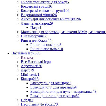
Силові тренажери для боксу
5
Боксерські груші
36
Боксерські мішки та груші
196
Водоналивні мішки
26
Аксесуари для бойових мистецтв
196
Лапи та маківари
29
Пады
4
Манекени для боротьби, манекени ММА, манекени 
Пневмогруші
17
Ринги для боксу
44
Ринги на помосте
8
Ринги напольные
10
Настільні Ігри
555
Каталог
Все Настільні Ігри
Аерохокей
30
Дартс
79
Міні-теніс
1
Більярд
218
Аксесуари для більярду
9
Більярдні стіл для піраміди
97
Більярдні столи для пулу - американка
48
Більярдні столи для снукера
62
Нарди
1
Настільний футбол
170