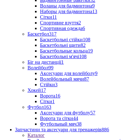
Бадминтонные ракетки
32
Воланы для бадминтона
9
Наборы для бадминтона
13
Сітки
11
Спортивне взуття
2
Спортивная одежда
6
Баскетбол
317
Баскетбольні стійки
108
Баскетбольні щити
82
Баскетбольные кольца
19
Баскетбольні м'ячі
108
Біг на дистанції
1
Волейбол
99
Аксесуари для волейболу
9
Волейбольный мячи
87
Стійки
3
Хокей
17
Ворота
16
Сітки
1
Футбол
163
Аксесуари для футболу
57
Ворота та сітки
44
Футбольный мяч
38
Запчастини та аксесуари для тренажерів
886
Каталог