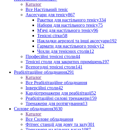
Каталог
Все Настільний теніс
Аксесуари для тенісу
867
Ракетки для настільного тенісу
334
Набори для настільного тенісу
75
М'ячі для настільного тенісу
96
Тенісні сітки
58
Накладки аерозолі та інші аксесуари
192
Гармати для настільного тенісу
12
Чохли для тенісних столів
12
Професійні тенісні столи
44
Тенісні столи для закритих приміщень
197
Всепогодні тенісні столи
141
Реабілітаційне обладнання
291
Каталог
Все Реабілітаційне обладнання
Інверсійні столи
42
Кардіотренажери для реабілітації
52
Реабілітаційні силові тренажери
159
Тренажери для розтягування
13
Силове обладнання
3630
Каталог
Все Силове обладнання
Фітнес станції для дому та залу
301
Тренажери на вільних вагах
1087