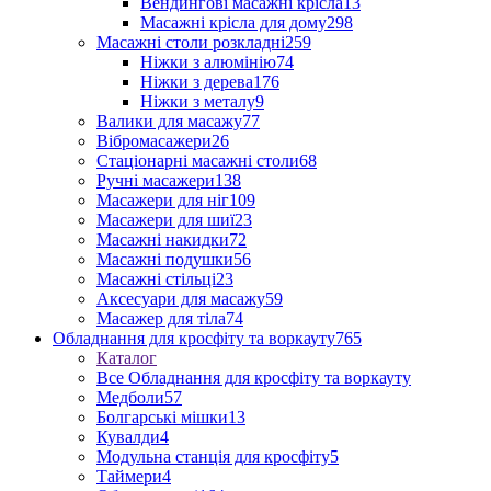
Вендингові масажні крісла
13
Масажні крісла для дому
298
Масажні столи розкладні
259
Ніжки з алюмінію
74
Ніжки з дерева
176
Ніжки з металу
9
Валики для масажу
77
Вібромасажери
26
Стаціонарні масажні столи
68
Ручні масажери
138
Масажери для ніг
109
Масажери для шиї
23
Масажні накидки
72
Масажні подушки
56
Масажні стільці
23
Аксесуари для масажу
59
Масажер для тіла
74
Обладнання для кросфіту та воркауту
765
Каталог
Все Обладнання для кросфіту та воркауту
Медболи
57
Болгарські мішки
13
Кувалди
4
Модульна станція для кросфіту
5
Таймери
4