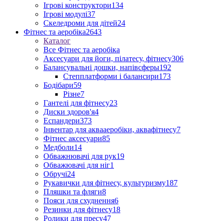
Ігрові конструктори
134
Ігрові модулі
37
Скеледроми для дітей
24
Фітнес та аеробіка
2643
Каталог
Все Фітнес та аеробіка
Аксесуари для йоги, пілатесу, фітнесу
306
Балансувальні дошки, напівсферы
192
Степплатформи і балансири
173
Бодібари
59
Різне
7
Гантелі для фітнесу
23
Диски здоров'я
4
Еспандери
373
Інвентар для аквааеробіки, аквафітнесу
7
Фітнес аксесуари
85
Медболи
14
Обважнювачі для рук
19
Обважювачі для ніг
1
Обручі
24
Рукавички для фітнесу, культуризму
187
Пляшки та фляги
8
Пояси для схуднення
6
Резинки для фітнесу
18
Ролики для пресу
47