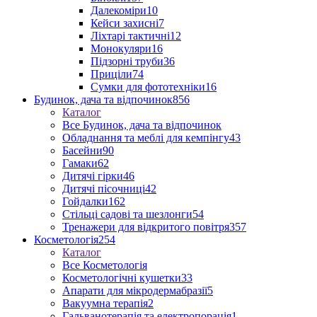
Далекоміри
10
Кейси захисні
7
Ліхтарі тактичні
12
Монокуляри
16
Підзорні труби
36
Приціли
74
Сумки для фототехніки
16
Будинок, дача та відпочинок
856
Каталог
Все Будинок, дача та відпочинок
Обладнання та меблі для кемпінгу
43
Басейни
90
Гамаки
62
Дитячі гірки
46
Дитячі пісочниці
42
Гойдалки
162
Стільці садові та шезлонги
54
Тренажери для відкритого повітря
357
Косметологія
254
Каталог
Все Косметологія
Косметологічні кушетки
33
Апарати для мікродермабразії
5
Вакуумна терапія
2
Гальванотерапія та електропорація
1