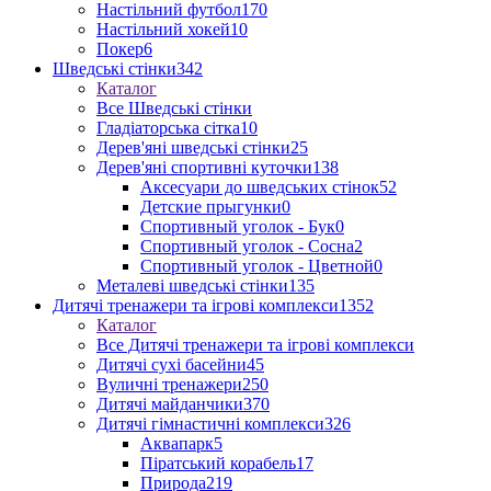
Настільний футбол
170
Настільний хокей
10
Покер
6
Шведські стінки
342
Каталог
Все Шведські стінки
Гладіаторська сітка
10
Дерев'яні шведські стінки
25
Дерев'яні спортивні куточки
138
Аксесуари до шведських стінок
52
Детские прыгунки
0
Спортивный уголок - Бук
0
Спортивный уголок - Сосна
2
Спортивный уголок - Цветной
0
Металеві шведські стінки
135
Дитячі тренажери та ігрові комплекси
1352
Каталог
Все Дитячі тренажери та ігрові комплекси
Дитячі сухі басейни
45
Вуличні тренажери
250
Дитячі майданчики
370
Дитячі гімнастичні комплекси
326
Аквапарк
5
Піратський корабель
17
Природа
219