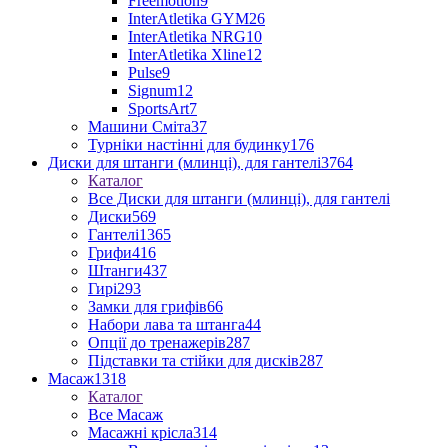
Freemotion
9
InterAtletika GYM
26
InterAtletika NRG
10
InterAtletika Xline
12
Pulse
9
Signum
12
SportsArt
7
Машини Сміта
37
Турніки настінні для будинку
176
Диски для штанги (млинці), для гантелі
3764
Каталог
Все Диски для штанги (млинці), для гантелі
Диски
569
Гантелі
1365
Грифи
416
Штанги
437
Гирі
293
Замки для грифів
66
Набори лава та штанга
44
Опції до тренажерів
287
Підставки та стійки для дисків
287
Масаж
1318
Каталог
Все Масаж
Масажні крісла
314