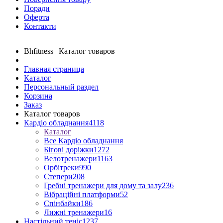
Поради
Оферта
Контакти
Bhfitness | Каталог товаров
Главная страница
Каталог
Персональный раздел
Корзина
Заказ
Каталог товаров
Кардіо обладнання
4118
Каталог
Все Кардіо обладнання
Бігові доріжки
1272
Велотренажери
1163
Орбітреки
990
Степери
208
Гребні тренажери для дому та залу
236
Вібраційні платформи
52
Спінбайки
186
Лижні тренажери
16
Настільний теніс
1237