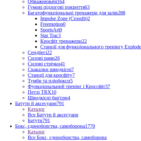
Обважнювачі
164
Гумові підлогові покриття
63
Багатофункціональні тренажери для залів
288
Impulse Zone (Crossfit)
2
Freemotion
0
SportsArt
0
Star Trac
3
Кросфіт тренажери
22
Станції для функціонального тренінгу Explod
Сендбегі
22
Силові рами
26
Силові стрічки
41
Скакалки швидкісні
7
Станції для кросфіту
7
Тумби та пліобокси
5
Функціональний тренінг і Кроссфіт
37
Петлі TRX
10
Швидкісні бар'єри
4
Батути й аксесуари
791
Каталог
Все Батути й аксесуари
Батути
791
Бокс, єдиноборства, самоборона
1770
Каталог
Все Бокс, єдиноборства, самоборона