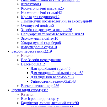
Інгалятори
3
Косметологічні апарати
25
Косметологічні стільці
42
Крісла для педикюру
12
Лампи-лупи косметологічні та аксесуари
40
Очищувачі повітря
5
Засоби по догляду за шкірою
26
Перукарські та косметологічні візки
29
Зволожувачі повітря
10
Ультразвукові скрабери
8
Інфрачервона сауна
10
Засоби пересування
2219
Каталог
Все Засоби пересування
Веломобілі
312
Для дошкільної групи
45
Для молодшої шкільної групи
68
Для підлітків веломобілі
57
Універсальні веломобілі
143
Електровелосипеди
236
Ігрові види спорту
687
Каталог
Все Ігрові види спорту
Бадмінтон, сквош, великий теніс
90