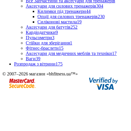
Все Запчастини та аксесуари для тренажерів
Аксесуари для силових тренажерів
304
Килимки під тренажери
44
Опції для силових тренажерів
230
Силіконові мастила
19
Аксесуари для батутів
252
Кардіодатчики
9
Пульсометри
3
Стійки для зберігання
1
Фітнес-браслети
15
Аксесуари для медичних меблів та техніки
17
Ваги
39
Розпродаж з вітрини
175
© 2007–2026 магазин «bhfitness.ua™»