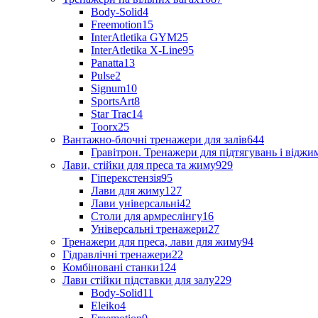
Body-Solid
4
Freemotion
15
InterAtletika GYM
25
InterAtletika X-Line
95
Panatta
13
Pulse
2
Signum
10
SportsArt
8
Star Trac
14
Toorx
25
Вантажно-блочні тренажери для залів
644
Гравітрон. Тренажери для підтягувань і відж
Лави, стійки для преса та жиму
929
Гіперекстензія
95
Лави для жиму
127
Лави універсальні
42
Столи для армреслінгу
16
Універсальні тренажери
27
Тренажери для преса, лави для жиму
94
Гідравлічні тренажери
22
Комбіновані станки
124
Лави стійки підставки для залу
229
Body-Solid
11
Eleiko
4