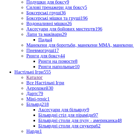
Подушки для боксу
9
Силові тренажери для боксу
5
Боксерські груші
36
Боксерські мішки та груші
196
Водоналивні мішки
26
Аксесуари для бойових мистецтв
196
Лапи та маківари
29
Пады
4
Манекени для боротьби, манекени ММА, манекени 
Пневмогруші
17
Ринги для боксу
44
Ринги на помосте
8
Ринги напольные
10
Настільні Ігри
555
Каталог
Все Настільні Ігри
Аерохокей
30
Дартс
79
Міні-теніс
1
Більярд
218
Аксесуари для більярду
9
Більярдні стіл для піраміди
97
Більярдні столи для пулу - американка
48
Більярдні столи для снукера
62
Нарди
1