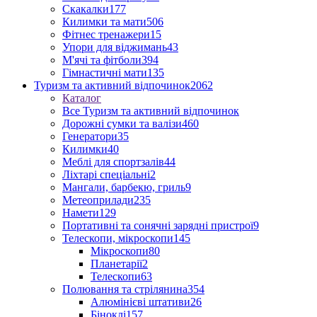
Скакалки
177
Килимки та мати
506
Фітнес тренажери
15
Упори для віджимань
43
М'ячі та фітболи
394
Гімнастичні мати
135
Туризм та активний відпочинок
2062
Каталог
Все Туризм та активний відпочинок
Дорожні сумки та валізи
460
Генератори
35
Килимки
40
Меблі для спортзалів
44
Ліхтарі спеціальні
2
Мангали, барбекю, гриль
9
Метеоприлади
235
Намети
129
Портативні та сонячні зарядні пристрої
9
Телескопи, мікроскопи
145
Мікроскопи
80
Планетарії
2
Телескопи
63
Полювання та стрілянина
354
Алюмінієві штативи
26
Біноклі
157