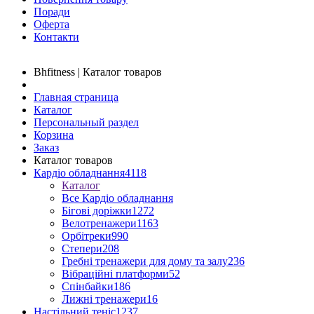
Поради
Оферта
Контакти
Bhfitness | Каталог товаров
Главная страница
Каталог
Персональный раздел
Корзина
Заказ
Каталог товаров
Кардіо обладнання
4118
Каталог
Все Кардіо обладнання
Бігові доріжки
1272
Велотренажери
1163
Орбітреки
990
Степери
208
Гребні тренажери для дому та залу
236
Вібраційні платформи
52
Спінбайки
186
Лижні тренажери
16
Настільний теніс
1237