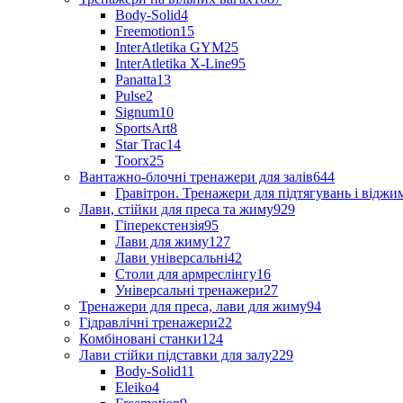
Body-Solid
4
Freemotion
15
InterAtletika GYM
25
InterAtletika X-Line
95
Panatta
13
Pulse
2
Signum
10
SportsArt
8
Star Trac
14
Toorx
25
Вантажно-блочні тренажери для залів
644
Гравітрон. Тренажери для підтягувань і відж
Лави, стійки для преса та жиму
929
Гіперекстензія
95
Лави для жиму
127
Лави універсальні
42
Столи для армреслінгу
16
Універсальні тренажери
27
Тренажери для преса, лави для жиму
94
Гідравлічні тренажери
22
Комбіновані станки
124
Лави стійки підставки для залу
229
Body-Solid
11
Eleiko
4