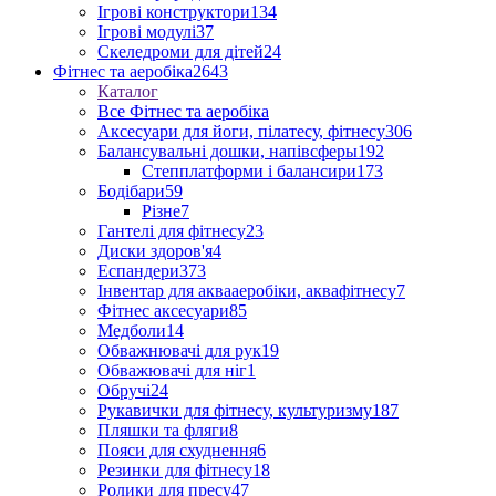
Ігрові конструктори
134
Ігрові модулі
37
Скеледроми для дітей
24
Фітнес та аеробіка
2643
Каталог
Все Фітнес та аеробіка
Аксесуари для йоги, пілатесу, фітнесу
306
Балансувальні дошки, напівсферы
192
Степплатформи і балансири
173
Бодібари
59
Різне
7
Гантелі для фітнесу
23
Диски здоров'я
4
Еспандери
373
Інвентар для аквааеробіки, аквафітнесу
7
Фітнес аксесуари
85
Медболи
14
Обважнювачі для рук
19
Обважювачі для ніг
1
Обручі
24
Рукавички для фітнесу, культуризму
187
Пляшки та фляги
8
Пояси для схуднення
6
Резинки для фітнесу
18
Ролики для пресу
47