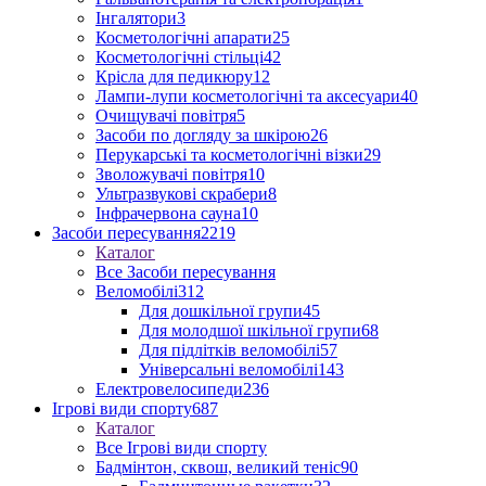
Інгалятори
3
Косметологічні апарати
25
Косметологічні стільці
42
Крісла для педикюру
12
Лампи-лупи косметологічні та аксесуари
40
Очищувачі повітря
5
Засоби по догляду за шкірою
26
Перукарські та косметологічні візки
29
Зволожувачі повітря
10
Ультразвукові скрабери
8
Інфрачервона сауна
10
Засоби пересування
2219
Каталог
Все Засоби пересування
Веломобілі
312
Для дошкільної групи
45
Для молодшої шкільної групи
68
Для підлітків веломобілі
57
Універсальні веломобілі
143
Електровелосипеди
236
Ігрові види спорту
687
Каталог
Все Ігрові види спорту
Бадмінтон, сквош, великий теніс
90