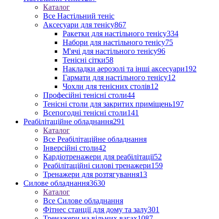
Каталог
Все Настільний теніс
Аксесуари для тенісу
867
Ракетки для настільного тенісу
334
Набори для настільного тенісу
75
М'ячі для настільного тенісу
96
Тенісні сітки
58
Накладки аерозолі та інші аксесуари
192
Гармати для настільного тенісу
12
Чохли для тенісних столів
12
Професійні тенісні столи
44
Тенісні столи для закритих приміщень
197
Всепогодні тенісні столи
141
Реабілітаційне обладнання
291
Каталог
Все Реабілітаційне обладнання
Інверсійні столи
42
Кардіотренажери для реабілітації
52
Реабілітаційні силові тренажери
159
Тренажери для розтягування
13
Силове обладнання
3630
Каталог
Все Силове обладнання
Фітнес станції для дому та залу
301
Тренажери на вільних вагах
1087