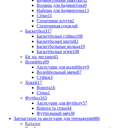
Бадминтонные ракетки
32
Воланы для бадминтона
9
Наборы для бадминтона
13
Сітки
11
Спортивне взуття
2
Спортивная одежда
6
Баскетбол
317
Баскетбольні стійки
108
Баскетбольні щити
82
Баскетбольные кольца
19
Баскетбольні м'ячі
108
Біг на дистанції
1
Волейбол
99
Аксесуари для волейболу
9
Волейбольный мячи
87
Стійки
3
Хокей
17
Ворота
16
Сітки
1
Футбол
163
Аксесуари для футболу
57
Ворота та сітки
44
Футбольный мяч
38
Запчастини та аксесуари для тренажерів
886
Каталог