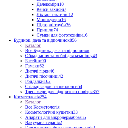
Далекоміри
10
Кейси захисні
7
Ліхтарі тактичні
12
Монокуляри
16
Підзорні труби
36
Приціли
74
Сумки для фототехніки
16
Будинок, дача та відпочинок
856
Каталог
Все Будинок, дача та відпочинок
Обладнання та меблі для кемпінгу
43
Басейни
90
Гамаки
62
Дитячі гірки
46
Дитячі пісочниці
42
Гойдалки
162
Стільці садові та шезлонги
54
Тренажери для відкритого повітря
357
Косметологія
254
Каталог
Все Косметологія
Косметологічні кушетки
33
Апарати для мікродермабразії
5
Вакуумна терапія
2
Гальванотерапія та електропорація
1