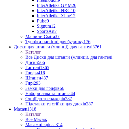
Freemotion
9
InterAtletika GYM
26
InterAtletika NRG
10
InterAtletika Xline
12
Pulse
9
Signum
12
SportsArt
7
Машини Сміта
37
Турніки настінні для будинку
176
Диски для штанги (млинці), для гантелі
3761
Каталог
Все Диски для штанги (млинці), для гантелі
Диски
566
Гантелі
1365
Грифи
416
Штанги
437
Гирі
293
Замки для грифів
66
Набори лава та штанга
44
Опції до тренажерів
287
Підставки та стійки для дисків
287
Масаж
1318
Каталог
Все Масаж
Масажні крісла
314