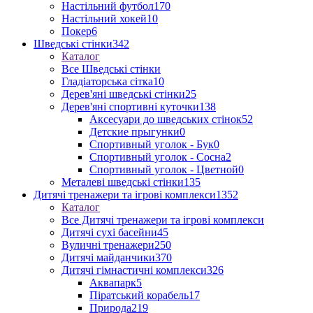
Настільний футбол
170
Настільний хокей
10
Покер
6
Шведські стінки
342
Каталог
Все Шведські стінки
Гладіаторська сітка
10
Дерев'яні шведські стінки
25
Дерев'яні спортивні куточки
138
Аксесуари до шведських стінок
52
Детские прыгунки
0
Спортивный уголок - Бук
0
Спортивный уголок - Сосна
2
Спортивный уголок - Цветной
0
Металеві шведські стінки
135
Дитячі тренажери та ігрові комплекси
1352
Каталог
Все Дитячі тренажери та ігрові комплекси
Дитячі сухі басейни
45
Вуличні тренажери
250
Дитячі майданчики
370
Дитячі гімнастичні комплекси
326
Аквапарк
5
Піратський корабель
17
Природа
219