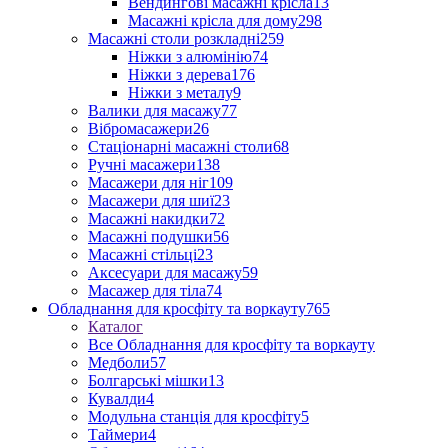
Вендингові масажні крісла
13
Масажні крісла для дому
298
Масажні столи розкладні
259
Ніжки з алюмінію
74
Ніжки з дерева
176
Ніжки з металу
9
Валики для масажу
77
Вібромасажери
26
Стаціонарні масажні столи
68
Ручні масажери
138
Масажери для ніг
109
Масажери для шиї
23
Масажні накидки
72
Масажні подушки
56
Масажні стільці
23
Аксесуари для масажу
59
Масажер для тіла
74
Обладнання для кросфіту та воркауту
765
Каталог
Все Обладнання для кросфіту та воркауту
Медболи
57
Болгарські мішки
13
Кувалди
4
Модульна станція для кросфіту
5
Таймери
4