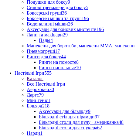
Подушки для боксу
9
Силові тренажери для боксу
5
Боксерські груші
36
Боксерські мішки та груші
196
Водоналивні мішки
26
Аксесуари для бойових мистецтв
196
Лапи та маківари
29
Пады
4
Манекени для боротьби, манекени ММА, манекени 
Пневмогруші
17
Ринги для боксу
44
Ринги на помосте
8
Ринги напольные
10
Настільні Ігри
555
Каталог
Все Настільні Ігри
Аерохокей
30
Дартс
79
Міні-теніс
1
Більярд
218
Аксесуари для більярду
9
Більярдні стіл для піраміди
97
Більярдні столи для пулу - американка
48
Більярдні столи для снукера
62
Нарди
1