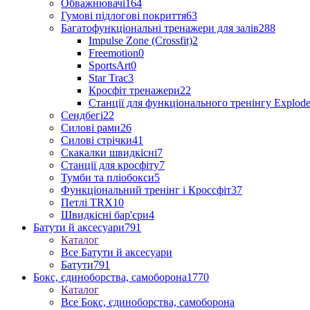
Обважнювачі
164
Гумові підлогові покриття
63
Багатофункціональні тренажери для залів
288
Impulse Zone (Crossfit)
2
Freemotion
0
SportsArt
0
Star Trac
3
Кросфіт тренажери
22
Станції для функціонального тренінгу Explod
Сендбегі
22
Силові рами
26
Силові стрічки
41
Скакалки швидкісні
7
Станції для кросфіту
7
Тумби та пліобокси
5
Функціональний тренінг і Кроссфіт
37
Петлі TRX
10
Швидкісні бар'єри
4
Батути й аксесуари
791
Каталог
Все Батути й аксесуари
Батути
791
Бокс, єдиноборства, самоборона
1770
Каталог
Все Бокс, єдиноборства, самоборона