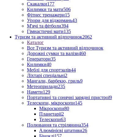
Скакалки
177
Килимки та мати
506
Фітнес тренажери
15
Упори для віджимань
43
М'ячі та фітболи
394
Гімнастичні мати
135
Туризм та активний відпочинок
2062
Каталог
Все Туризм та активний відпочинок
Дорожні сумки та валізи
460
Генератори
35
Килимки
40
Меблі для спортзалів
44
Ліхтарі спеціальні
2
Мангали, барбекю, гриль
9
Метеоприлади
235
Намети
129
Портативні та сонячні зарядні пристрої
9
Телескопи, мікроскопи
145
Мікроскопи
80
Планетарії
2
Телескопи
63
Полювання та стрілянина
354
Алюмінієві штативи
26
Біноклі
157