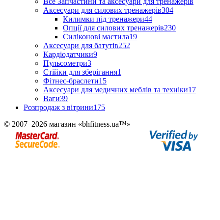
Все Запчастини та аксесуари для тренажерів
Аксесуари для силових тренажерів
304
Килимки під тренажери
44
Опції для силових тренажерів
230
Силіконові мастила
19
Аксесуари для батутів
252
Кардіодатчики
9
Пульсометри
3
Стійки для зберігання
1
Фітнес-браслети
15
Аксесуари для медичних меблів та техніки
17
Ваги
39
Розпродаж з вітрини
175
© 2007–2026 магазин «bhfitness.ua™»