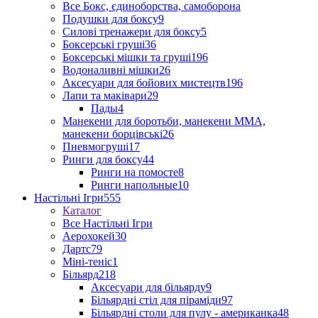
Все Бокс, єдиноборства, самоборона
Подушки для боксу
9
Силові тренажери для боксу
5
Боксерські груші
36
Боксерські мішки та груші
196
Водоналивні мішки
26
Аксесуари для бойових мистецтв
196
Лапи та маківари
29
Пады
4
Манекени для боротьби, манекени ММА,
манекени борцівські
26
Пневмогруші
17
Ринги для боксу
44
Ринги на помосте
8
Ринги напольные
10
Настільні Ігри
555
Каталог
Все Настільні Ігри
Аерохокей
30
Дартс
79
Міні-теніс
1
Більярд
218
Аксесуари для більярду
9
Більярдні стіл для піраміди
97
Більярдні столи для пулу - американка
48