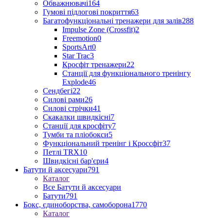
Обважнювачі
164
Гумові підлогові покриття
63
Багатофункціональні тренажери для залів
288
Impulse Zone (Crossfit)
2
Freemotion
0
SportsArt
0
Star Trac
3
Кросфіт тренажери
22
Станції для функціонального тренінгу
Explode
46
Сендбегі
22
Силові рами
26
Силові стрічки
41
Скакалки швидкісні
7
Станції для кросфіту
7
Тумби та пліобокси
5
Функціональний тренінг і Кроссфіт
37
Петлі TRX
10
Швидкісні бар'єри
4
Батути й аксесуари
791
Каталог
Все Батути й аксесуари
Батути
791
Бокс, єдиноборства, самоборона
1770
Каталог