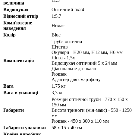
11.3
величина
Видошукач
Оптичний 5х24
Відносний отвір
1:5.7
Комп'ютерне
Немає
наведення
Колір
Blue
Труба оптична
Штатив
Окуляри - H20 мм, H12 мм, H6 мм
Лінза - 1,5х
Комплектація
Видошукач оптичний 5 х 24 мм
Діагональне дзеркало
Рюкзак
Адаптер для смартфону
Вага
1,75 кг
Вага в упаковці
3,3 кг
Розміри оптичної труби - 770 х 150 х
150 мм
Габарити
Висота триноги (мін-макс) - 550 - 1250
мм
Рюкзак - 450 х 300 х 110 мм
Габарити упаковки
58 х 15 х 40 см
Країна-виробник