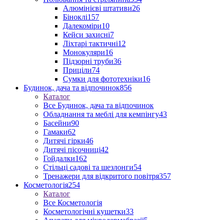
Алюмінієві штативи
26
Біноклі
157
Далекоміри
10
Кейси захисні
7
Ліхтарі тактичні
12
Монокуляри
16
Підзорні труби
36
Приціли
74
Сумки для фототехніки
16
Будинок, дача та відпочинок
856
Каталог
Все Будинок, дача та відпочинок
Обладнання та меблі для кемпінгу
43
Басейни
90
Гамаки
62
Дитячі гірки
46
Дитячі пісочниці
42
Гойдалки
162
Стільці садові та шезлонги
54
Тренажери для відкритого повітря
357
Косметологія
254
Каталог
Все Косметологія
Косметологічні кушетки
33