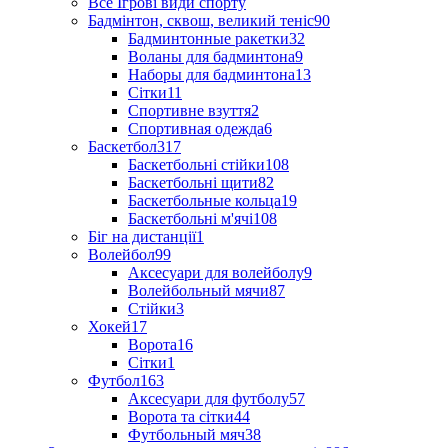
Все Ігрові види спорту
Бадмінтон, сквош, великий теніс
90
Бадминтонные ракетки
32
Воланы для бадминтона
9
Наборы для бадминтона
13
Сітки
11
Спортивне взуття
2
Спортивная одежда
6
Баскетбол
317
Баскетбольні стійки
108
Баскетбольні щити
82
Баскетбольные кольца
19
Баскетбольні м'ячі
108
Біг на дистанції
1
Волейбол
99
Аксесуари для волейболу
9
Волейбольный мячи
87
Стійки
3
Хокей
17
Ворота
16
Сітки
1
Футбол
163
Аксесуари для футболу
57
Ворота та сітки
44
Футбольный мяч
38