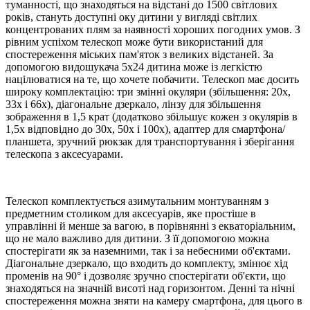
туманності, що знаходяться на відстані до 1500 світлових
років, стануть доступні оку дитини у вигляді світлих
концентрованих плям за наявності хороших погодних умов. З
рівним успіхом телескоп може бути використаний для
спостереження міських пам'яток з великих відстаней. За
допомогою видошукача 5x24 дитина може із легкістю
націлюватися на те, що хочете побачити. Телескоп має досить
широку комплектацію: три змінні окуляри (збільшення: 20x,
33x і 66x), діагональне дзеркало, лінзу для збільшення
зображення в 1,5 крат (додатково збільшує кожен з окулярів в
1,5x відповідно до 30x, 50x і 100x), адаптер для смартфона/
планшета, зручний рюкзак для транспортування і зберігання
телескопа з аксесуарами.
Телескоп комплектується азимутальним монтуванням з
предметним столиком для аксесуарів, яке простіше в
управлінні й менше за вагою, в порівнянні з екваторіальним,
що не мало важливо для дитини. З її допомогою можна
спостерігати як за наземними, так і за небесними об'єктами.
Діагональне дзеркало, що входить до комплекту, змінює хід
променів на 90° і дозволяє зручно спостерігати об'єкти, що
знаходяться на значній висоті над горизонтом. Денні та нічні
спостереження можна зняти на камеру смартфона, для цього в