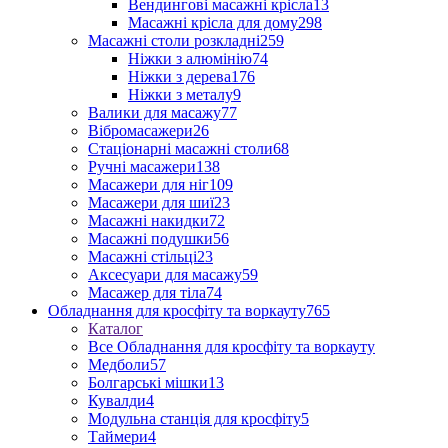
Вендингові масажні крісла
13
Масажні крісла для дому
298
Масажні столи розкладні
259
Ніжки з алюмінію
74
Ніжки з дерева
176
Ніжки з металу
9
Валики для масажу
77
Вібромасажери
26
Стаціонарні масажні столи
68
Ручні масажери
138
Масажери для ніг
109
Масажери для шиї
23
Масажні накидки
72
Масажні подушки
56
Масажні стільці
23
Аксесуари для масажу
59
Масажер для тіла
74
Обладнання для кросфіту та воркауту
765
Каталог
Все Обладнання для кросфіту та воркауту
Медболи
57
Болгарські мішки
13
Кувалди
4
Модульна станція для кросфіту
5
Таймери
4