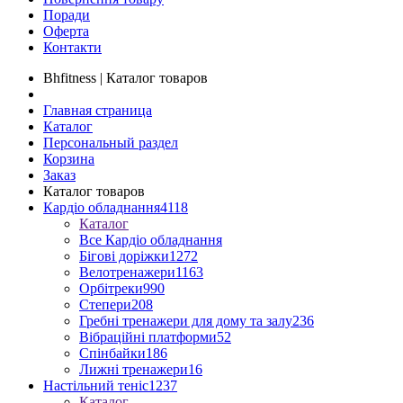
Поради
Оферта
Контакти
Bhfitness | Каталог товаров
Главная страница
Каталог
Персональный раздел
Корзина
Заказ
Каталог товаров
Кардіо обладнання
4118
Каталог
Все Кардіо обладнання
Бігові доріжки
1272
Велотренажери
1163
Орбітреки
990
Степери
208
Гребні тренажери для дому та залу
236
Вібраційні платформи
52
Спінбайки
186
Лижні тренажери
16
Настільний теніс
1237
Каталог