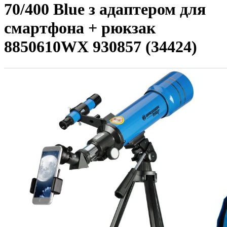
70/400 Blue з адаптером для
смартфона + рюкзак
8850610WX 930857 (34424)