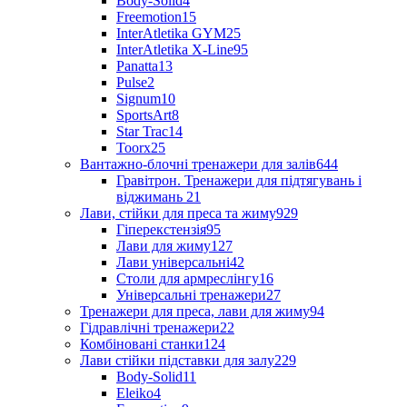
Body-Solid
4
Freemotion
15
InterAtletika GYM
25
InterAtletika X-Line
95
Panatta
13
Pulse
2
Signum
10
SportsArt
8
Star Trac
14
Toorx
25
Вантажно-блочні тренажери для залів
644
Гравітрон. Тренажери для підтягувань і
віджимань
21
Лави, стійки для преса та жиму
929
Гіперекстензія
95
Лави для жиму
127
Лави універсальні
42
Столи для армреслінгу
16
Універсальні тренажери
27
Тренажери для преса, лави для жиму
94
Гідравлічні тренажери
22
Комбіновані станки
124
Лави стійки підставки для залу
229
Body-Solid
11
Eleiko
4