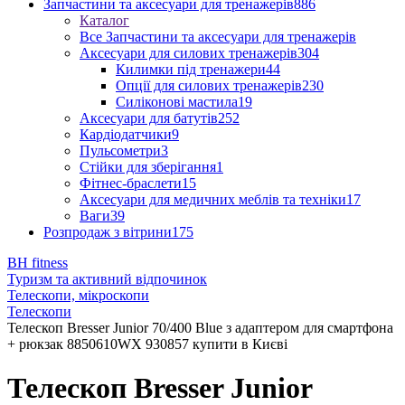
Запчастини та аксесуари для тренажерів
886
Каталог
Все Запчастини та аксесуари для тренажерів
Аксесуари для силових тренажерів
304
Килимки під тренажери
44
Опції для силових тренажерів
230
Силіконові мастила
19
Аксесуари для батутів
252
Кардіодатчики
9
Пульсометри
3
Стійки для зберігання
1
Фітнес-браслети
15
Аксесуари для медичних меблів та техніки
17
Ваги
39
Розпродаж з вітрини
175
BH fitness
Туризм та активний відпочинок
Телескопи, мікроскопи
Телескопи
Телескоп Bresser Junior 70/400 Blue з адаптером для смартфона
+ рюкзак 8850610WX 930857 купити в Києві
Телескоп Bresser Junior