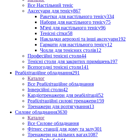
Все Настільний теніс
Аксесуари для тенісу
867
Ракетки для настільного тенісу
334
Набори для настільного тенісу
75
М'ячі для настільного тенісу
96
Тенісні сітки
58
Накладки аерозолі та інші аксесуари
192
Гармати для настільного тенісу
12
Чохли для тенісних столів
12
Професійні тенісні столи
44
Тенісні столи для закритих приміщень
197
Всепогодні тенісні столи
141
Реабілітаційне обладнання
291
Каталог
Все Реабілітаційне обладнання
Інверсійні столи
42
Кардіотренажери для реабілітації
52
Реабілітаційні силові тренажери
159
Тренажери для розтягування
13
Силове обладнання
3630
Каталог
Все Силове обладнання
Фітнес станції для дому та залу
301
Тренажери на вільних вагах
1087