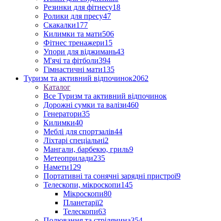
Резинки для фітнесу
18
Ролики для пресу
47
Скакалки
177
Килимки та мати
506
Фітнес тренажери
15
Упори для віджимань
43
М'ячі та фітболи
394
Гімнастичні мати
135
Туризм та активний відпочинок
2062
Каталог
Все Туризм та активний відпочинок
Дорожні сумки та валізи
460
Генератори
35
Килимки
40
Меблі для спортзалів
44
Ліхтарі спеціальні
2
Мангали, барбекю, гриль
9
Метеоприлади
235
Намети
129
Портативні та сонячні зарядні пристрої
9
Телескопи, мікроскопи
145
Мікроскопи
80
Планетарії
2
Телескопи
63
Полювання та стрілянина
354