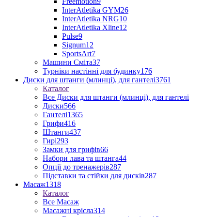
Freemotion
9
InterAtletika GYM
26
InterAtletika NRG
10
InterAtletika Xline
12
Pulse
9
Signum
12
SportsArt
7
Машини Сміта
37
Турніки настінні для будинку
176
Диски для штанги (млинці), для гантелі
3761
Каталог
Все Диски для штанги (млинці), для гантелі
Диски
566
Гантелі
1365
Грифи
416
Штанги
437
Гирі
293
Замки для грифів
66
Набори лава та штанга
44
Опції до тренажерів
287
Підставки та стійки для дисків
287
Масаж
1318
Каталог
Все Масаж
Масажні крісла
314