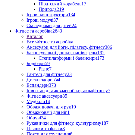
Піратський корабель
17
Природа
219
Ігрові конструктори
134
Ігрові модулі
37
Скеледроми для дітей
24
Фітнес та аеробіка
2643
Каталог
Все Фітнес та аеробіка
Аксесуари для йоги, пілатесу, фітнесу
306
Балансувальні дошки, напівсферы
192
Степплатформи і балансири
173
Бодібари
59
Різне
7
Гантелі для фітнесу
23
Диски здоров'я
4
Еспандери
373
Інвентар для аквааеробіки, аквафітнесу
7
Фітнес аксесуари
85
Медболи
14
Обважнювачі для рук
19
Обважювачі для ніг
1
Обручі
24
Рукавички для фітнесу, культуризму
187
Пляшки та фляги
8
Пояси для схуднення
6