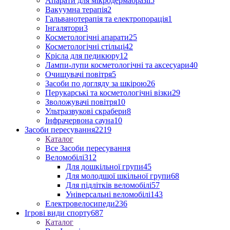
Апарати для мікродермабразії
5
Вакуумна терапія
2
Гальванотерапія та електропорація
1
Інгалятори
3
Косметологічні апарати
25
Косметологічні стільці
42
Крісла для педикюру
12
Лампи-лупи косметологічні та аксесуари
40
Очищувачі повітря
5
Засоби по догляду за шкірою
26
Перукарські та косметологічні візки
29
Зволожувачі повітря
10
Ультразвукові скрабери
8
Інфрачервона сауна
10
Засоби пересування
2219
Каталог
Все Засоби пересування
Веломобілі
312
Для дошкільної групи
45
Для молодшої шкільної групи
68
Для підлітків веломобілі
57
Універсальні веломобілі
143
Електровелосипеди
236
Ігрові види спорту
687
Каталог