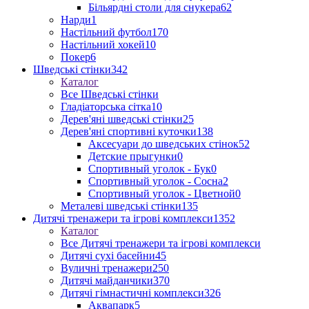
Більярдні столи для снукера
62
Нарди
1
Настільний футбол
170
Настільний хокей
10
Покер
6
Шведські стінки
342
Каталог
Все Шведські стінки
Гладіаторська сітка
10
Дерев'яні шведські стінки
25
Дерев'яні спортивні куточки
138
Аксесуари до шведських стінок
52
Детские прыгунки
0
Спортивный уголок - Бук
0
Спортивный уголок - Сосна
2
Спортивный уголок - Цветной
0
Металеві шведські стінки
135
Дитячі тренажери та ігрові комплекси
1352
Каталог
Все Дитячі тренажери та ігрові комплекси
Дитячі сухі басейни
45
Вуличні тренажери
250
Дитячі майданчики
370
Дитячі гімнастичні комплекси
326
Аквапарк
5