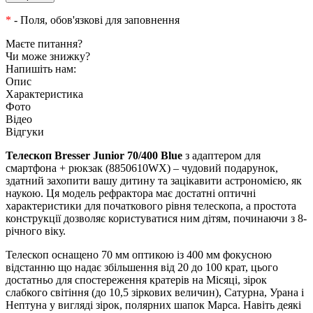
*
- Поля, обов'язкові для заповнення
Маєте питання?
Чи може знижку?
Напишіть нам:
Опис
Характеристика
Фото
Відео
Відгуки
Телескоп Bresser Junior 70/400 Blue
з адаптером для
смартфона + рюкзак (8850610WX) – чудовий подарунок,
здатний захопити вашу дитину та зацікавити астрономією, як
наукою. Ця модель рефрактора має достатні оптичні
характеристики для початкового рівня телескопа, а простота
конструкції дозволяє користуватися ним дітям, починаючи з 8-
річного віку.
Телескоп оснащено 70 мм оптикою із 400 мм фокусною
відстанню що надає збільшення від 20 до 100 крат, цього
достатньо для спостереження кратерів на Місяці, зірок
слабкого світіння (до 10,5 зіркових величин), Сатурна, Урана і
Нептуна у вигляді зірок, полярних шапок Марса. Навіть деякі