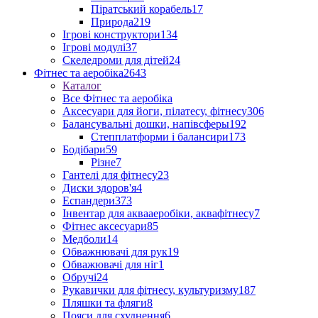
Піратський корабель
17
Природа
219
Ігрові конструктори
134
Ігрові модулі
37
Скеледроми для дітей
24
Фітнес та аеробіка
2643
Каталог
Все Фітнес та аеробіка
Аксесуари для йоги, пілатесу, фітнесу
306
Балансувальні дошки, напівсферы
192
Степплатформи і балансири
173
Бодібари
59
Різне
7
Гантелі для фітнесу
23
Диски здоров'я
4
Еспандери
373
Інвентар для аквааеробіки, аквафітнесу
7
Фітнес аксесуари
85
Медболи
14
Обважнювачі для рук
19
Обважювачі для ніг
1
Обручі
24
Рукавички для фітнесу, культуризму
187
Пляшки та фляги
8
Пояси для схуднення
6