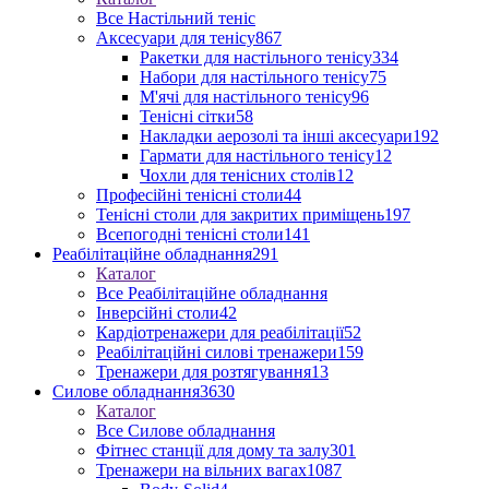
Все Настільний теніс
Аксесуари для тенісу
867
Ракетки для настільного тенісу
334
Набори для настільного тенісу
75
М'ячі для настільного тенісу
96
Тенісні сітки
58
Накладки аерозолі та інші аксесуари
192
Гармати для настільного тенісу
12
Чохли для тенісних столів
12
Професійні тенісні столи
44
Тенісні столи для закритих приміщень
197
Всепогодні тенісні столи
141
Реабілітаційне обладнання
291
Каталог
Все Реабілітаційне обладнання
Інверсійні столи
42
Кардіотренажери для реабілітації
52
Реабілітаційні силові тренажери
159
Тренажери для розтягування
13
Силове обладнання
3630
Каталог
Все Силове обладнання
Фітнес станції для дому та залу
301
Тренажери на вільних вагах
1087