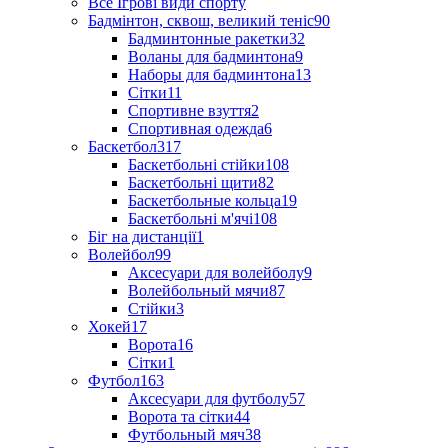
Все Ігрові види спорту
Бадмінтон, сквош, великий теніс
90
Бадминтонные ракетки
32
Воланы для бадминтона
9
Наборы для бадминтона
13
Сітки
11
Спортивне взуття
2
Спортивная одежда
6
Баскетбол
317
Баскетбольні стійки
108
Баскетбольні щити
82
Баскетбольные кольца
19
Баскетбольні м'ячі
108
Біг на дистанції
1
Волейбол
99
Аксесуари для волейболу
9
Волейбольный мячи
87
Стійки
3
Хокей
17
Ворота
16
Сітки
1
Футбол
163
Аксесуари для футболу
57
Ворота та сітки
44
Футбольный мяч
38