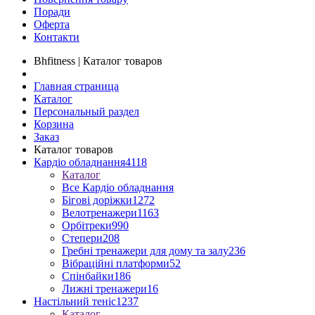
Поради
Оферта
Контакти
Bhfitness | Каталог товаров
Главная страница
Каталог
Персональный раздел
Корзина
Заказ
Каталог товаров
Кардіо обладнання
4118
Каталог
Все Кардіо обладнання
Бігові доріжки
1272
Велотренажери
1163
Орбітреки
990
Степери
208
Гребні тренажери для дому та залу
236
Вібраційні платформи
52
Спінбайки
186
Лижні тренажери
16
Настільний теніс
1237
Каталог