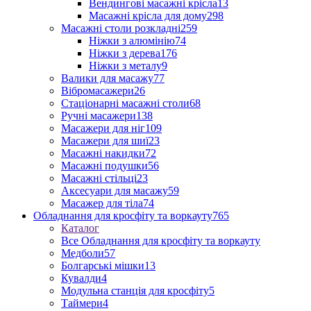
Вендингові масажні крісла
13
Масажні крісла для дому
298
Масажні столи розкладні
259
Ніжки з алюмінію
74
Ніжки з дерева
176
Ніжки з металу
9
Валики для масажу
77
Вібромасажери
26
Стаціонарні масажні столи
68
Ручні масажери
138
Масажери для ніг
109
Масажери для шиї
23
Масажні накидки
72
Масажні подушки
56
Масажні стільці
23
Аксесуари для масажу
59
Масажер для тіла
74
Обладнання для кросфіту та воркауту
765
Каталог
Все Обладнання для кросфіту та воркауту
Медболи
57
Болгарські мішки
13
Кувалди
4
Модульна станція для кросфіту
5
Таймери
4