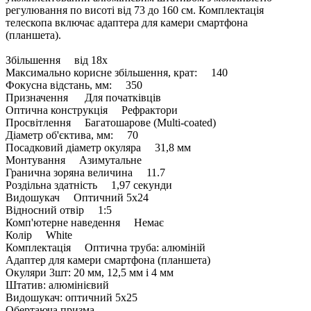
регулювання по висоті від 73 до 160 см. Комплектація
телескопа включає адаптера для камери смартфона
(планшета).
Збільшення від 18х
Максимально корисне збільшення, крат: 140
Фокусна відстань, мм: 350
Призначення Для початківців
Оптична конструкція Рефрактори
Просвітлення Багатошарове (Multi-coated)
Діаметр об'єктива, мм: 70
Посадковий діаметр окуляра 31,8 мм
Монтування Азимутальне
Гранична зоряна величина 11.7
Роздільна здатність 1,97 секунди
Видошукач Оптичний 5х24
Відносний отвір 1:5
Комп'ютерне наведення Немає
Колір White
Комплектація Оптична труба: алюміній
Адаптер для камери смартфона (планшета)
Окуляри 3шт: 20 мм, 12,5 мм і 4 мм
Штатив: алюмінієвий
Видошукач: оптичний 5х25
Обертаюча призма