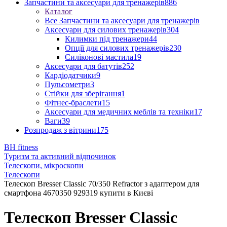
Запчастини та аксесуари для тренажерів
886
Каталог
Все Запчастини та аксесуари для тренажерів
Аксесуари для силових тренажерів
304
Килимки під тренажери
44
Опції для силових тренажерів
230
Силіконові мастила
19
Аксесуари для батутів
252
Кардіодатчики
9
Пульсометри
3
Стійки для зберігання
1
Фітнес-браслети
15
Аксесуари для медичних меблів та техніки
17
Ваги
39
Розпродаж з вітрини
175
BH fitness
Туризм та активний відпочинок
Телескопи, мікроскопи
Телескопи
Телескоп Bresser Classic 70/350 Refractor з адаптером для
смартфона 4670350 929319 купити в Києві
Телескоп Bresser Classic