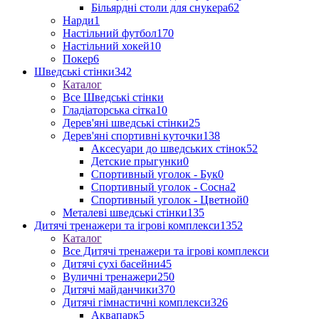
Більярдні столи для снукера
62
Нарди
1
Настільний футбол
170
Настільний хокей
10
Покер
6
Шведські стінки
342
Каталог
Все Шведські стінки
Гладіаторська сітка
10
Дерев'яні шведські стінки
25
Дерев'яні спортивні куточки
138
Аксесуари до шведських стінок
52
Детские прыгунки
0
Спортивный уголок - Бук
0
Спортивный уголок - Сосна
2
Спортивный уголок - Цветной
0
Металеві шведські стінки
135
Дитячі тренажери та ігрові комплекси
1352
Каталог
Все Дитячі тренажери та ігрові комплекси
Дитячі сухі басейни
45
Вуличні тренажери
250
Дитячі майданчики
370
Дитячі гімнастичні комплекси
326
Аквапарк
5