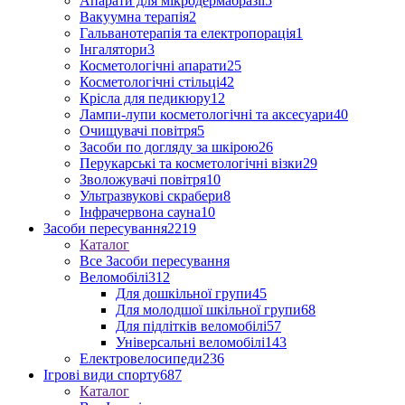
Апарати для мікродермабразії
5
Вакуумна терапія
2
Гальванотерапія та електропорація
1
Інгалятори
3
Косметологічні апарати
25
Косметологічні стільці
42
Крісла для педикюру
12
Лампи-лупи косметологічні та аксесуари
40
Очищувачі повітря
5
Засоби по догляду за шкірою
26
Перукарські та косметологічні візки
29
Зволожувачі повітря
10
Ультразвукові скрабери
8
Інфрачервона сауна
10
Засоби пересування
2219
Каталог
Все Засоби пересування
Веломобілі
312
Для дошкільної групи
45
Для молодшої шкільної групи
68
Для підлітків веломобілі
57
Універсальні веломобілі
143
Електровелосипеди
236
Ігрові види спорту
687
Каталог