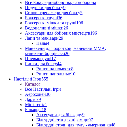
Все Бокс, єдиноборства, самоборона
Подушки для боксу
9
Силові тренажери для боксу
5
Боксерські груші
36
Боксерські мішки та груші
196
Водоналивні мішки
26
Аксесуари для бойових мистецтв
196
Лапи та маківари
29
Пады
4
Манекени для боротьби, манекени ММА,
манекени борцівські
26
Пневмогруші
17
Ринги для боксу
44
Ринги на помосте
8
Ринги напольные
10
Настільні Ігри
555
Каталог
Все Настільні Ігри
Аерохокей
30
Дартс
79
Міні-теніс
1
Більярд
218
Аксесуари для більярду
9
Більярдні стіл для піраміди
97
Більярдні столи для пулу - американка
48