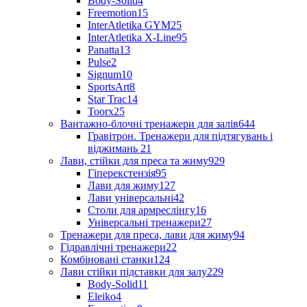
Body-Solid
4
Freemotion
15
InterAtletika GYM
25
InterAtletika X-Line
95
Panatta
13
Pulse
2
Signum
10
SportsArt
8
Star Trac
14
Toorx
25
Вантажно-блочні тренажери для залів
644
Гравітрон. Тренажери для підтягувань і
віджимань
21
Лави, стійки для преса та жиму
929
Гіперекстензія
95
Лави для жиму
127
Лави універсальні
42
Столи для армреслінгу
16
Універсальні тренажери
27
Тренажери для преса, лави для жиму
94
Гідравлічні тренажери
22
Комбіновані станки
124
Лави стійки підставки для залу
229
Body-Solid
11
Eleiko
4