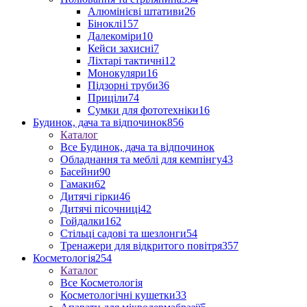
Алюмінієві штативи
26
Біноклі
157
Далекоміри
10
Кейси захисні
7
Ліхтарі тактичні
12
Монокуляри
16
Підзорні труби
36
Приціли
74
Сумки для фототехніки
16
Будинок, дача та відпочинок
856
Каталог
Все Будинок, дача та відпочинок
Обладнання та меблі для кемпінгу
43
Басейни
90
Гамаки
62
Дитячі гірки
46
Дитячі пісочниці
42
Гойдалки
162
Стільці садові та шезлонги
54
Тренажери для відкритого повітря
357
Косметологія
254
Каталог
Все Косметологія
Косметологічні кушетки
33