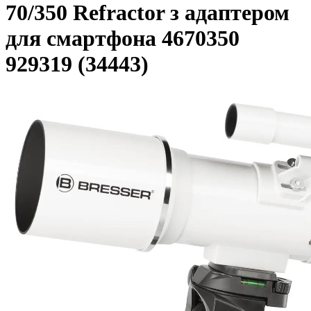
70/350 Refractor з адаптером
для смартфона 4670350
929319 (34443)