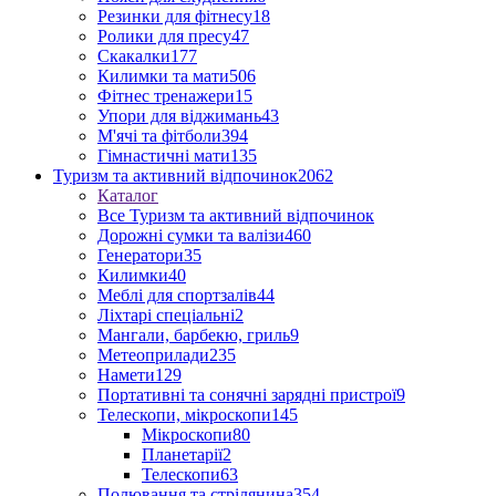
Резинки для фітнесу
18
Ролики для пресу
47
Скакалки
177
Килимки та мати
506
Фітнес тренажери
15
Упори для віджимань
43
М'ячі та фітболи
394
Гімнастичні мати
135
Туризм та активний відпочинок
2062
Каталог
Все Туризм та активний відпочинок
Дорожні сумки та валізи
460
Генератори
35
Килимки
40
Меблі для спортзалів
44
Ліхтарі спеціальні
2
Мангали, барбекю, гриль
9
Метеоприлади
235
Намети
129
Портативні та сонячні зарядні пристрої
9
Телескопи, мікроскопи
145
Мікроскопи
80
Планетарії
2
Телескопи
63
Полювання та стрілянина
354