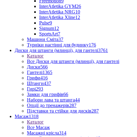
Freemotion
9
InterAtletika GYM
26
InterAtletika NRG
10
InterAtletika Xline
12
Pulse
9
Signum
12
SportsArt
7
Машини Сміта
37
Турніки настінні для будинку
176
Диски для штанги (млинці), для гантелі
3761
Каталог
Все Диски для штанги (млинці), для гантелі
Диски
566
Гантелі
1365
Грифи
416
Штанги
437
Гирі
293
Замки для грифів
66
Набори лава та штанга
44
Опції до тренажерів
287
Підставки та стійки для дисків
287
Масаж
1318
Каталог
Все Масаж
Масажні крісла
314