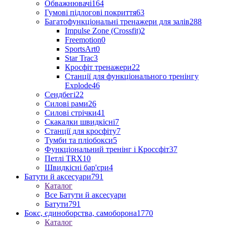
Обважнювачі
164
Гумові підлогові покриття
63
Багатофункціональні тренажери для залів
288
Impulse Zone (Crossfit)
2
Freemotion
0
SportsArt
0
Star Trac
3
Кросфіт тренажери
22
Станції для функціонального тренінгу
Explode
46
Сендбегі
22
Силові рами
26
Силові стрічки
41
Скакалки швидкісні
7
Станції для кросфіту
7
Тумби та пліобокси
5
Функціональний тренінг і Кроссфіт
37
Петлі TRX
10
Швидкісні бар'єри
4
Батути й аксесуари
791
Каталог
Все Батути й аксесуари
Батути
791
Бокс, єдиноборства, самоборона
1770
Каталог