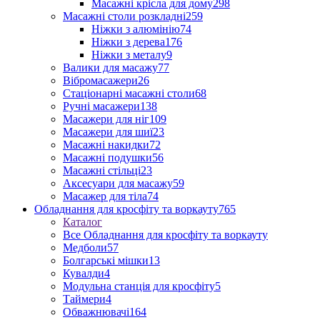
Масажні крісла для дому
298
Масажні столи розкладні
259
Ніжки з алюмінію
74
Ніжки з дерева
176
Ніжки з металу
9
Валики для масажу
77
Вібромасажери
26
Стаціонарні масажні столи
68
Ручні масажери
138
Масажери для ніг
109
Масажери для шиї
23
Масажні накидки
72
Масажні подушки
56
Масажні стільці
23
Аксесуари для масажу
59
Масажер для тіла
74
Обладнання для кросфіту та воркауту
765
Каталог
Все Обладнання для кросфіту та воркауту
Медболи
57
Болгарські мішки
13
Кувалди
4
Модульна станція для кросфіту
5
Таймери
4
Обважнювачі
164