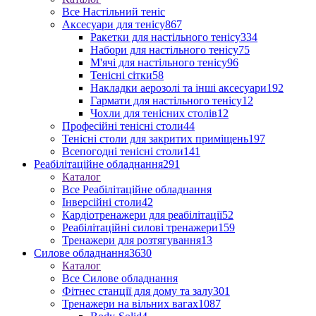
Все Настільний теніс
Аксесуари для тенісу
867
Ракетки для настільного тенісу
334
Набори для настільного тенісу
75
М'ячі для настільного тенісу
96
Тенісні сітки
58
Накладки аерозолі та інші аксесуари
192
Гармати для настільного тенісу
12
Чохли для тенісних столів
12
Професійні тенісні столи
44
Тенісні столи для закритих приміщень
197
Всепогодні тенісні столи
141
Реабілітаційне обладнання
291
Каталог
Все Реабілітаційне обладнання
Інверсійні столи
42
Кардіотренажери для реабілітації
52
Реабілітаційні силові тренажери
159
Тренажери для розтягування
13
Силове обладнання
3630
Каталог
Все Силове обладнання
Фітнес станції для дому та залу
301
Тренажери на вільних вагах
1087