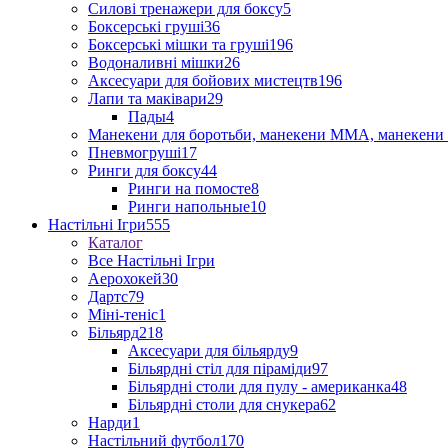
Силові тренажери для боксу
5
Боксерські груші
36
Боксерські мішки та груші
196
Водоналивні мішки
26
Аксесуари для бойових мистецтв
196
Лапи та маківари
29
Пады
4
Манекени для боротьби, манекени ММА, манекени 
Пневмогруші
17
Ринги для боксу
44
Ринги на помосте
8
Ринги напольные
10
Настільні Ігри
555
Каталог
Все Настільні Ігри
Аерохокей
30
Дартс
79
Міні-теніс
1
Більярд
218
Аксесуари для більярду
9
Більярдні стіл для піраміди
97
Більярдні столи для пулу - американка
48
Більярдні столи для снукера
62
Нарди
1
Настільний футбол
170