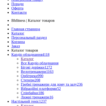
Поради
Оферта
Контакти
Bhfitness | Каталог товаров
Главная страница
Каталог
Персональный раздел
Корзина
Заказ
Каталог товаров
Кардіо обладнання
4118
Каталог
Все Кардіо обладнання
Бігові доріжки
1272
Велотренажери
1163
Орбітреки
990
Степери
208
Гребні тренажери для дому та залу
236
Вібраційні платформи
52
Спінбайки
186
Лижні тренажери
16
Настільний теніс
1237
Каталог