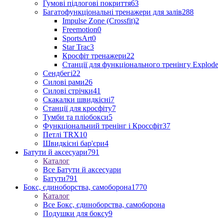
Гумові підлогові покриття
63
Багатофункціональні тренажери для залів
288
Impulse Zone (Crossfit)
2
Freemotion
0
SportsArt
0
Star Trac
3
Кросфіт тренажери
22
Станції для функціонального тренінгу Explod
Сендбегі
22
Силові рами
26
Силові стрічки
41
Скакалки швидкісні
7
Станції для кросфіту
7
Тумби та пліобокси
5
Функціональний тренінг і Кроссфіт
37
Петлі TRX
10
Швидкісні бар'єри
4
Батути й аксесуари
791
Каталог
Все Батути й аксесуари
Батути
791
Бокс, єдиноборства, самоборона
1770
Каталог
Все Бокс, єдиноборства, самоборона
Подушки для боксу
9