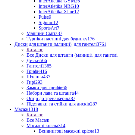
InterAtletika GYM
26
InterAtletika NRG
10
InterAtletika Xline
12
Pulse
9
Signum
12
SportsArt
7
Машини Сміта
37
Турніки настінні для будинку
176
Диски для штанги (млинці), для гантелі
3761
Каталог
Все Диски для штанги (млинці), для гантелі
Диски
566
Гантелі
1365
Грифи
416
Штанги
437
Гирі
293
Замки для грифів
66
Набори лава та штанга
44
Опції до тренажерів
287
Підставки та стійки для дисків
287
Масаж
1318
Каталог
Все Масаж
Масажні крісла
314
Вендингові масажні крісла
13