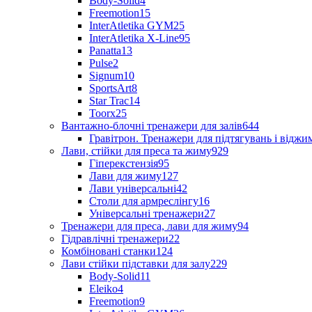
Body-Solid
4
Freemotion
15
InterAtletika GYM
25
InterAtletika X-Line
95
Panatta
13
Pulse
2
Signum
10
SportsArt
8
Star Trac
14
Toorx
25
Вантажно-блочні тренажери для залів
644
Гравітрон. Тренажери для підтягувань і відж
Лави, стійки для преса та жиму
929
Гіперекстензія
95
Лави для жиму
127
Лави універсальні
42
Столи для армреслінгу
16
Універсальні тренажери
27
Тренажери для преса, лави для жиму
94
Гідравлічні тренажери
22
Комбіновані станки
124
Лави стійки підставки для залу
229
Body-Solid
11
Eleiko
4
Freemotion
9