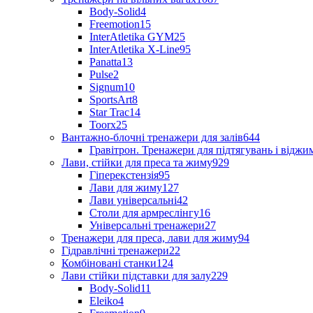
Body-Solid
4
Freemotion
15
InterAtletika GYM
25
InterAtletika X-Line
95
Panatta
13
Pulse
2
Signum
10
SportsArt
8
Star Trac
14
Toorx
25
Вантажно-блочні тренажери для залів
644
Гравітрон. Тренажери для підтягувань і відж
Лави, стійки для преса та жиму
929
Гіперекстензія
95
Лави для жиму
127
Лави універсальні
42
Столи для армреслінгу
16
Універсальні тренажери
27
Тренажери для преса, лави для жиму
94
Гідравлічні тренажери
22
Комбіновані станки
124
Лави стійки підставки для залу
229
Body-Solid
11
Eleiko
4