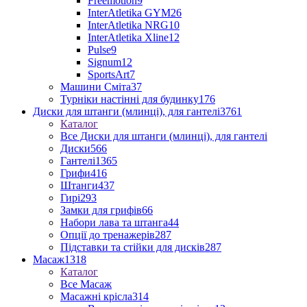
Freemotion
9
InterAtletika GYM
26
InterAtletika NRG
10
InterAtletika Xline
12
Pulse
9
Signum
12
SportsArt
7
Машини Сміта
37
Турніки настінні для будинку
176
Диски для штанги (млинці), для гантелі
3761
Каталог
Все Диски для штанги (млинці), для гантелі
Диски
566
Гантелі
1365
Грифи
416
Штанги
437
Гирі
293
Замки для грифів
66
Набори лава та штанга
44
Опції до тренажерів
287
Підставки та стійки для дисків
287
Масаж
1318
Каталог
Все Масаж
Масажні крісла
314