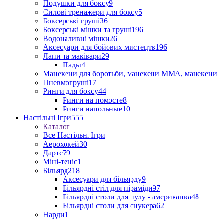
Подушки для боксу
9
Силові тренажери для боксу
5
Боксерські груші
36
Боксерські мішки та груші
196
Водоналивні мішки
26
Аксесуари для бойових мистецтв
196
Лапи та маківари
29
Пады
4
Манекени для боротьби, манекени ММА, манекени 
Пневмогруші
17
Ринги для боксу
44
Ринги на помосте
8
Ринги напольные
10
Настільні Ігри
555
Каталог
Все Настільні Ігри
Аерохокей
30
Дартс
79
Міні-теніс
1
Більярд
218
Аксесуари для більярду
9
Більярдні стіл для піраміди
97
Більярдні столи для пулу - американка
48
Більярдні столи для снукера
62
Нарди
1