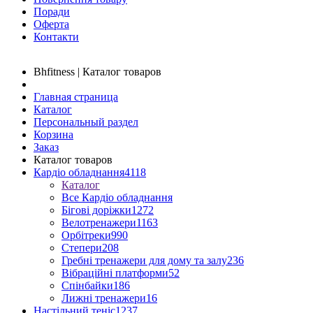
Поради
Оферта
Контакти
Bhfitness | Каталог товаров
Главная страница
Каталог
Персональный раздел
Корзина
Заказ
Каталог товаров
Кардіо обладнання
4118
Каталог
Все Кардіо обладнання
Бігові доріжки
1272
Велотренажери
1163
Орбітреки
990
Степери
208
Гребні тренажери для дому та залу
236
Вібраційні платформи
52
Спінбайки
186
Лижні тренажери
16
Настільний теніс
1237