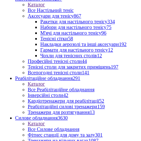
Каталог
Все Настільний теніс
Аксесуари для тенісу
867
Ракетки для настільного тенісу
334
Набори для настільного тенісу
75
М'ячі для настільного тенісу
96
Тенісні сітки
58
Накладки аерозолі та інші аксесуари
192
Гармати для настільного тенісу
12
Чохли для тенісних столів
12
Професійні тенісні столи
44
Тенісні столи для закритих приміщень
197
Всепогодні тенісні столи
141
Реабілітаційне обладнання
291
Каталог
Все Реабілітаційне обладнання
Інверсійні столи
42
Кардіотренажери для реабілітації
52
Реабілітаційні силові тренажери
159
Тренажери для розтягування
13
Силове обладнання
3630
Каталог
Все Силове обладнання
Фітнес станції для дому та залу
301
Тренажери на вільних вагах
1087