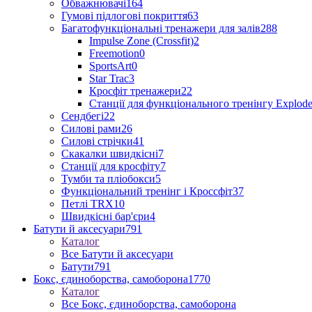
Обважнювачі
164
Гумові підлогові покриття
63
Багатофункціональні тренажери для залів
288
Impulse Zone (Crossfit)
2
Freemotion
0
SportsArt
0
Star Trac
3
Кросфіт тренажери
22
Станції для функціонального тренінгу Explod
Сендбегі
22
Силові рами
26
Силові стрічки
41
Скакалки швидкісні
7
Станції для кросфіту
7
Тумби та пліобокси
5
Функціональний тренінг і Кроссфіт
37
Петлі TRX
10
Швидкісні бар'єри
4
Батути й аксесуари
791
Каталог
Все Батути й аксесуари
Батути
791
Бокс, єдиноборства, самоборона
1770
Каталог
Все Бокс, єдиноборства, самоборона