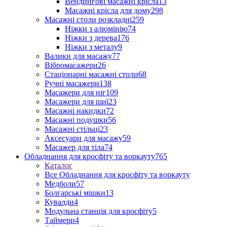
Вендингові масажні крісла
13
Масажні крісла для дому
298
Масажні столи розкладні
259
Ніжки з алюмінію
74
Ніжки з дерева
176
Ніжки з металу
9
Валики для масажу
77
Вібромасажери
26
Стаціонарні масажні столи
68
Ручні масажери
138
Масажери для ніг
109
Масажери для шиї
23
Масажні накидки
72
Масажні подушки
56
Масажні стільці
23
Аксесуари для масажу
59
Масажер для тіла
74
Обладнання для кросфіту та воркауту
765
Каталог
Все Обладнання для кросфіту та воркауту
Медболи
57
Болгарські мішки
13
Кувалди
4
Модульна станція для кросфіту
5
Таймери
4