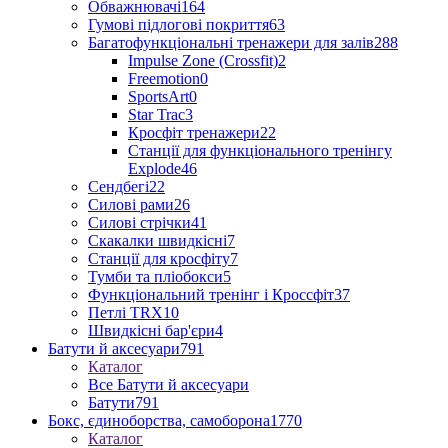
Обважнювачі
164
Гумові підлогові покриття
63
Багатофункціональні тренажери для залів
288
Impulse Zone (Crossfit)
2
Freemotion
0
SportsArt
0
Star Trac
3
Кросфіт тренажери
22
Станції для функціонального тренінгу
Explode
46
Сендбегі
22
Силові рами
26
Силові стрічки
41
Скакалки швидкісні
7
Станції для кросфіту
7
Тумби та пліобокси
5
Функціональний тренінг і Кроссфіт
37
Петлі TRX
10
Швидкісні бар'єри
4
Батути й аксесуари
791
Каталог
Все Батути й аксесуари
Батути
791
Бокс, єдиноборства, самоборона
1770
Каталог