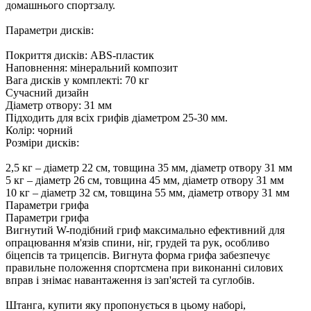
домашнього спортзалу.
Параметри дисків:
Покриття дисків: ABS-пластик
Наповнення: мінеральний композит
Вага дисків у комплекті: 70 кг
Сучасний дизайн
Діаметр отвору: 31 мм
Підходить для всіх грифів діаметром 25-30 мм.
Колір: чорний
Розміри дисків:
2,5 кг – діаметр 22 см, товщина 35 мм, діаметр отвору 31 мм
5 кг – діаметр 26 см, товщина 45 мм, діаметр отвору 31 мм
10 кг – діаметр 32 см, товщина 55 мм, діаметр отвору 31 мм
Параметри грифа
Параметри грифа
Вигнутий W-подібний гриф максимально ефективний для
опрацювання м'язів спини, ніг, грудей та рук, особливо
біцепсів та трицепсів. Вигнута форма грифа забезпечує
правильне положення спортсмена при виконанні силових
вправ і знімає навантаження із зап'ястей та суглобів.
Штанга, купити яку пропонується в цьому наборі,