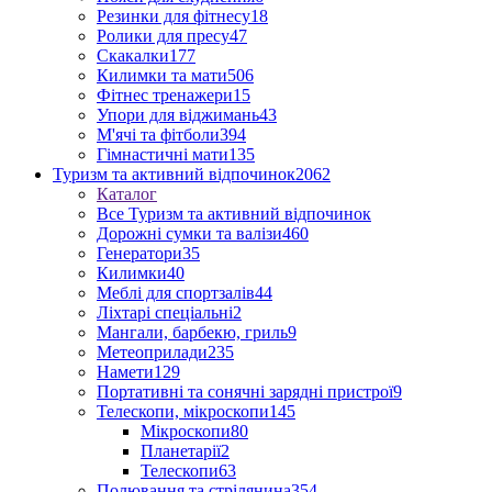
Резинки для фітнесу
18
Ролики для пресу
47
Скакалки
177
Килимки та мати
506
Фітнес тренажери
15
Упори для віджимань
43
М'ячі та фітболи
394
Гімнастичні мати
135
Туризм та активний відпочинок
2062
Каталог
Все Туризм та активний відпочинок
Дорожні сумки та валізи
460
Генератори
35
Килимки
40
Меблі для спортзалів
44
Ліхтарі спеціальні
2
Мангали, барбекю, гриль
9
Метеоприлади
235
Намети
129
Портативні та сонячні зарядні пристрої
9
Телескопи, мікроскопи
145
Мікроскопи
80
Планетарії
2
Телескопи
63
Полювання та стрілянина
354