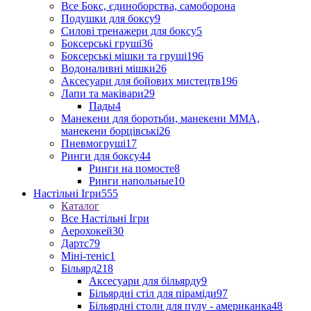
Все Бокс, єдиноборства, самоборона
Подушки для боксу
9
Силові тренажери для боксу
5
Боксерські груші
36
Боксерські мішки та груші
196
Водоналивні мішки
26
Аксесуари для бойових мистецтв
196
Лапи та маківари
29
Пады
4
Манекени для боротьби, манекени ММА,
манекени борцівські
26
Пневмогруші
17
Ринги для боксу
44
Ринги на помосте
8
Ринги напольные
10
Настільні Ігри
555
Каталог
Все Настільні Ігри
Аерохокей
30
Дартс
79
Міні-теніс
1
Більярд
218
Аксесуари для більярду
9
Більярдні стіл для піраміди
97
Більярдні столи для пулу - американка
48