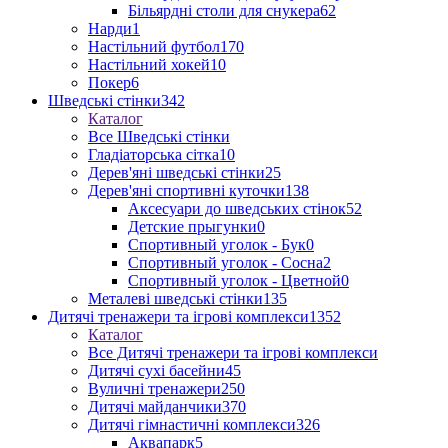
Більярдні столи для снукера
62
Нарди
1
Настільний футбол
170
Настільний хокей
10
Покер
6
Шведські стінки
342
Каталог
Все Шведські стінки
Гладіаторська сітка
10
Дерев'яні шведські стінки
25
Дерев'яні спортивні куточки
138
Аксесуари до шведських стінок
52
Детские прыгунки
0
Спортивный уголок - Бук
0
Спортивный уголок - Сосна
2
Спортивный уголок - Цветной
0
Металеві шведські стінки
135
Дитячі тренажери та ігрові комплекси
1352
Каталог
Все Дитячі тренажери та ігрові комплекси
Дитячі сухі басейни
45
Вуличні тренажери
250
Дитячі майданчики
370
Дитячі гімнастичні комплекси
326
Аквапарк
5