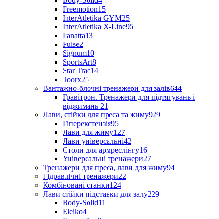
Body-Solid
4
Freemotion
15
InterAtletika GYM
25
InterAtletika X-Line
95
Panatta
13
Pulse
2
Signum
10
SportsArt
8
Star Trac
14
Toorx
25
Вантажно-блочні тренажери для залів
644
Гравітрон. Тренажери для підтягувань і
віджимань
21
Лави, стійки для преса та жиму
929
Гіперекстензія
95
Лави для жиму
127
Лави універсальні
42
Столи для армреслінгу
16
Універсальні тренажери
27
Тренажери для преса, лави для жиму
94
Гідравлічні тренажери
22
Комбіновані станки
124
Лави стійки підставки для залу
229
Body-Solid
11
Eleiko
4