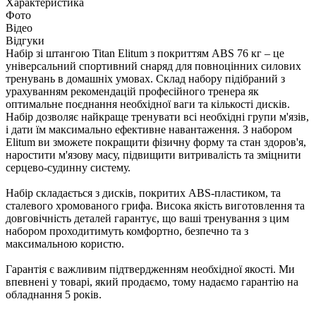
Характеристика
Фото
Відео
Відгуки
Набір зі штангою Titan Elitum з покриттям ABS 76 кг – це
універсальний спортивний снаряд для повноцінних силових
тренувань в домашніх умовах. Склад набору підібраний з
урахуванням рекомендацій професійного тренера як
оптимальне поєднання необхідної ваги та кількості дисків.
Набір дозволяє найкраще тренувати всі необхідні групи м'язів,
і дати їм максимально ефективне навантаження. З набором
Elitum ви зможете покращити фізичну форму та стан здоров'я,
наростити м'язову масу, підвищити витривалість та зміцнити
серцево-судинну систему.
Набір складається з дисків, покритих ABS-пластиком, та
сталевого хромованого грифа. Висока якість виготовлення та
довговічність деталей гарантує, що ваші тренування з цим
набором проходитимуть комфортно, безпечно та з
максимальною користю.
Гарантія є важливим підтвердженням необхідної якості. Ми
впевнені у товарі, який продаємо, тому надаємо гарантію на
обладнання 5 років.