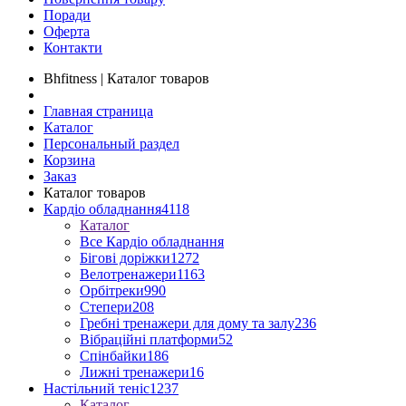
Поради
Оферта
Контакти
Bhfitness | Каталог товаров
Главная страница
Каталог
Персональный раздел
Корзина
Заказ
Каталог товаров
Кардіо обладнання
4118
Каталог
Все Кардіо обладнання
Бігові доріжки
1272
Велотренажери
1163
Орбітреки
990
Степери
208
Гребні тренажери для дому та залу
236
Вібраційні платформи
52
Спінбайки
186
Лижні тренажери
16
Настільний теніс
1237
Каталог