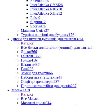
Freemotion
9
InterAtletika GYM
26
InterAtletika NRG
10
InterAtletika Xline
12
Pulse
9
Signum
12
SportsArt
7
Машини Сміта
37
Турніки настінні для будинку
176
Диски для штанги (млинці), для гантелі
3761
Каталог
Все Диски для штанги (млинці), для гантелі
Диски
566
Гантелі
1365
Грифи
416
Штанги
437
Гирі
293
Замки для грифів
66
Набори лава та штанга
44
Опції до тренажерів
287
Підставки та стійки для дисків
287
Масаж
1318
Каталог
Все Масаж
Масажні крісла
314