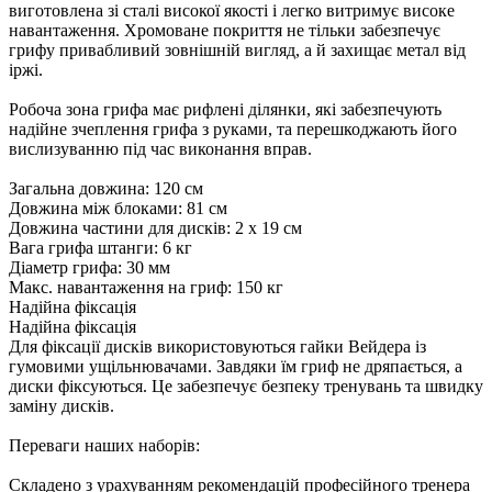
виготовлена ​​зі сталі високої якості і легко витримує високе
навантаження. Хромоване покриття не тільки забезпечує
грифу привабливий зовнішній вигляд, а й захищає метал від
іржі.
Робоча зона грифа має рифлені ділянки, які забезпечують
надійне зчеплення грифа з руками, та перешкоджають його
вислизуванню під час виконання вправ.
Загальна довжина: 120 см
Довжина між блоками: 81 см
Довжина частини для дисків: 2 х 19 см
Вага грифа штанги: 6 кг
Діаметр грифа: 30 мм
Макс. навантаження на гриф: 150 кг
Надійна фіксація
Надійна фіксація
Для фіксації дисків використовуються гайки Вейдера із
гумовими ущільнювачами. Завдяки їм гриф не дряпається, а
диски фіксуються. Це забезпечує безпеку тренувань та швидку
заміну дисків.
Переваги наших наборів:
Складено з урахуванням рекомендацій професійного тренера