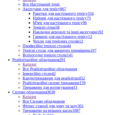
Все Настільний теніс
Аксесуари для тенісу
867
Ракетки для настільного тенісу
334
Набори для настільного тенісу
75
М'ячі для настільного тенісу
96
Тенісні сітки
58
Накладки аерозолі та інші аксесуари
192
Гармати для настільного тенісу
12
Чохли для тенісних столів
12
Професійні тенісні столи
44
Тенісні столи для закритих приміщень
197
Всепогодні тенісні столи
141
Реабілітаційне обладнання
291
Каталог
Все Реабілітаційне обладнання
Інверсійні столи
42
Кардіотренажери для реабілітації
52
Реабілітаційні силові тренажери
159
Тренажери для розтягування
13
Силове обладнання
3630
Каталог
Все Силове обладнання
Фітнес станції для дому та залу
301
Тренажери на вільних вагах
1087