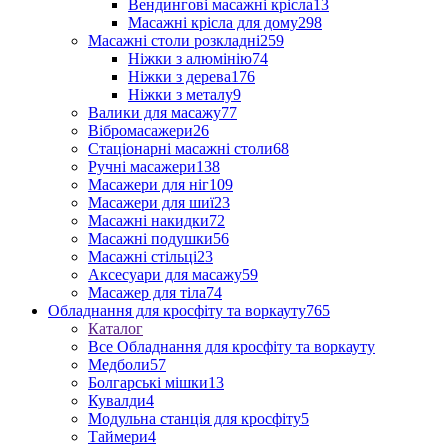
Вендингові масажні крісла
13
Масажні крісла для дому
298
Масажні столи розкладні
259
Ніжки з алюмінію
74
Ніжки з дерева
176
Ніжки з металу
9
Валики для масажу
77
Вібромасажери
26
Стаціонарні масажні столи
68
Ручні масажери
138
Масажери для ніг
109
Масажери для шиї
23
Масажні накидки
72
Масажні подушки
56
Масажні стільці
23
Аксесуари для масажу
59
Масажер для тіла
74
Обладнання для кросфіту та воркауту
765
Каталог
Все Обладнання для кросфіту та воркауту
Медболи
57
Болгарські мішки
13
Кувалди
4
Модульна станція для кросфіту
5
Таймери
4