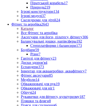
Піратський корабель
17
Природа
219
Ігрові конструктори
134
Ігрові модулі
37
Скеледроми для дітей
24
Фітнес та аеробіка
2643
Каталог
Все Фітнес та аеробіка
Аксесуари для йоги, пілатесу, фітнесу
306
Балансувальні дошки, напівсферы
192
Степплатформи і балансири
173
Бодібари
59
Різне
7
Гантелі для фітнесу
23
Диски здоров'я
4
Еспандери
373
Інвентар для аквааеробіки, аквафітнесу
7
Фітнес аксесуари
85
Медболи
14
Обважнювачі для рук
19
Обважювачі для ніг
1
Обручі
24
Рукавички для фітнесу, культуризму
187
Пляшки та фляги
8
Пояси для схуднення
6