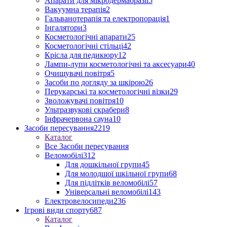
Апарати для мікродермабразії
5
Вакуумна терапія
2
Гальванотерапія та електропорація
1
Інгалятори
3
Косметологічні апарати
25
Косметологічні стільці
42
Крісла для педикюру
12
Лампи-лупи косметологічні та аксесуари
40
Очищувачі повітря
5
Засоби по догляду за шкірою
26
Перукарські та косметологічні візки
29
Зволожувачі повітря
10
Ультразвукові скрабери
8
Інфрачервона сауна
10
Засоби пересування
2219
Каталог
Все Засоби пересування
Веломобілі
312
Для дошкільної групи
45
Для молодшої шкільної групи
68
Для підлітків веломобілі
57
Універсальні веломобілі
143
Електровелосипеди
236
Ігрові види спорту
687
Каталог