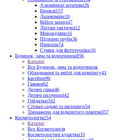
Алюмінієві штативи
26
Біноклі
157
Далекоміри
10
Кейси захисні
7
Ліхтарі тактичні
12
Монокуляри
16
Підзорні труби
36
Приціли
74
Сумки для фототехніки
16
Будинок, дача та відпочинок
856
Каталог
Все Будинок, дача та відпочинок
Обладнання та меблі для кемпінгу
43
Басейни
90
Гамаки
62
Дитячі гірки
46
Дитячі пісочниці
42
Гойдалки
162
Стільці садові та шезлонги
54
Тренажери для відкритого повітря
357
Косметологія
254
Каталог
Все Косметологія
Косметологічні кушетки
33