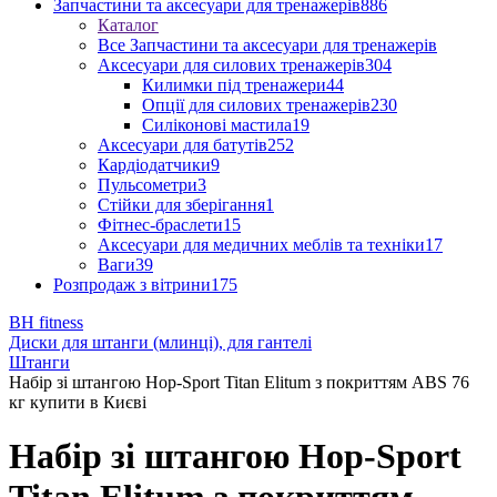
Запчастини та аксесуари для тренажерів
886
Каталог
Все Запчастини та аксесуари для тренажерів
Аксесуари для силових тренажерів
304
Килимки під тренажери
44
Опції для силових тренажерів
230
Силіконові мастила
19
Аксесуари для батутів
252
Кардіодатчики
9
Пульсометри
3
Стійки для зберігання
1
Фітнес-браслети
15
Аксесуари для медичних меблів та техніки
17
Ваги
39
Розпродаж з вітрини
175
BH fitness
Диски для штанги (млинці), для гантелі
Штанги
Набір зі штангою Hop-Sport Titan Elitum з покриттям ABS 76
кг купити в Києві
Набір зі штангою Hop-Sport