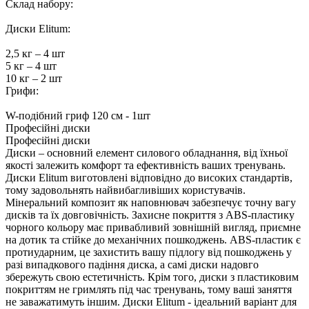
Склад набору:
Диски Elitum:
2,5 кг – 4 шт
5 кг – 4 шт
10 кг – 2 шт
Грифи:
W-подібний гриф 120 см - 1шт
Професійні диски
Професійні диски
Диски – основний елемент силового обладнання, від їхньої
якості залежить комфорт та ефективність ваших тренувань.
Диски Elitum виготовлені відповідно до високих стандартів,
тому задовольнять найвибагливіших користувачів.
Мінеральний композит як наповнювач забезпечує точну вагу
дисків та їх довговічність. Захисне покриття з ABS-пластику
чорного кольору має привабливий зовнішній вигляд, приємне
на дотик та стійке до механічних пошкоджень. ABS-пластик є
протиударним, це захистить вашу підлогу від пошкоджень у
разі випадкового падіння диска, а самі диски надовго
збережуть свою естетичність. Крім того, диски з пластиковим
покриттям не гримлять під час тренувань, тому ваші заняття
не заважатимуть іншим. Диски Elitum - ідеальний варіант для