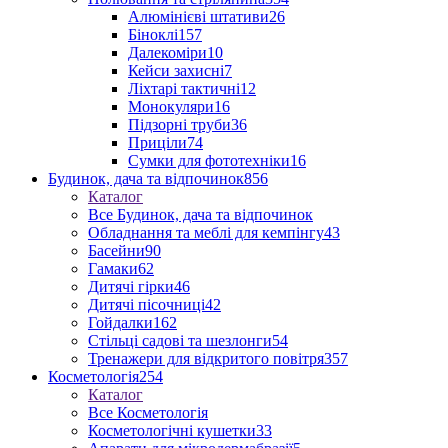
Алюмінієві штативи
26
Біноклі
157
Далекоміри
10
Кейси захисні
7
Ліхтарі тактичні
12
Монокуляри
16
Підзорні труби
36
Приціли
74
Сумки для фототехніки
16
Будинок, дача та відпочинок
856
Каталог
Все Будинок, дача та відпочинок
Обладнання та меблі для кемпінгу
43
Басейни
90
Гамаки
62
Дитячі гірки
46
Дитячі пісочниці
42
Гойдалки
162
Стільці садові та шезлонги
54
Тренажери для відкритого повітря
357
Косметологія
254
Каталог
Все Косметологія
Косметологічні кушетки
33