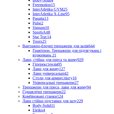
Body-Solid
4
Freemotion
15
InterAtletika GYM
25
InterAtletika X-Line
95
Panatta
13
Pulse
2
Signum
10
SportsArt
8
Star Trac
14
Toorx
25
Вантажно-блочні тренажери для залів
644
Гравітрон. Тренажери для підтягувань і
віджимань
21
Лави, стійки для преса та жиму
929
Гіперекстензія
95
Лави для жиму
127
Лави універсальні
42
Столи для армреслінгу
16
Універсальні тренажери
27
Тренажери для преса, лави для жиму
94
Гідравлічні тренажери
22
Комбіновані станки
124
Лави стійки підставки для залу
229
Body-Solid
11
Eleiko
4