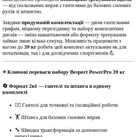
— від ізольованих вправ з гантелями до базових силових
рухів зі штангою.
Завдяки
продуманій комплектації
— двом гантельним
грифам, міцному перехіднику та набору композитних
дисків — зміна навантаження або формату тренування
займає лише кілька секунд. Можливість працювати з
вагою до
39 кг
робить цей комплект актуальним як для
початківців, так і для досвідчених спортсменів 💪
⭐ Ключові переваги набору Besport PowerPro 39 кг
🔄 Формат 2в1 — гантелі та штанга в одному
комплекті
🏋️‍♀️ Гантелі для точкової та ізоляційної роботи
🏋️ Штанга для базових силових вправ
🔧 Швидка трансформація за допомогою
перехідника