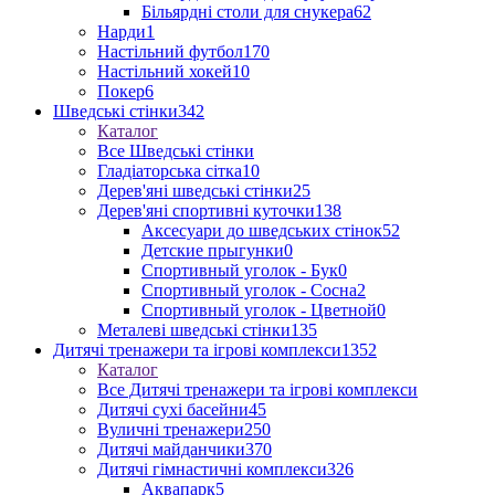
Більярдні столи для снукера
62
Нарди
1
Настільний футбол
170
Настільний хокей
10
Покер
6
Шведські стінки
342
Каталог
Все Шведські стінки
Гладіаторська сітка
10
Дерев'яні шведські стінки
25
Дерев'яні спортивні куточки
138
Аксесуари до шведських стінок
52
Детские прыгунки
0
Спортивный уголок - Бук
0
Спортивный уголок - Сосна
2
Спортивный уголок - Цветной
0
Металеві шведські стінки
135
Дитячі тренажери та ігрові комплекси
1352
Каталог
Все Дитячі тренажери та ігрові комплекси
Дитячі сухі басейни
45
Вуличні тренажери
250
Дитячі майданчики
370
Дитячі гімнастичні комплекси
326
Аквапарк
5