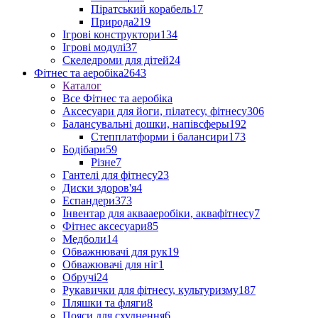
Піратський корабель
17
Природа
219
Ігрові конструктори
134
Ігрові модулі
37
Скеледроми для дітей
24
Фітнес та аеробіка
2643
Каталог
Все Фітнес та аеробіка
Аксесуари для йоги, пілатесу, фітнесу
306
Балансувальні дошки, напівсферы
192
Степплатформи і балансири
173
Бодібари
59
Різне
7
Гантелі для фітнесу
23
Диски здоров'я
4
Еспандери
373
Інвентар для аквааеробіки, аквафітнесу
7
Фітнес аксесуари
85
Медболи
14
Обважнювачі для рук
19
Обважювачі для ніг
1
Обручі
24
Рукавички для фітнесу, культуризму
187
Пляшки та фляги
8
Пояси для схуднення
6