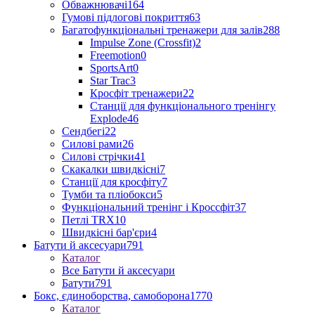
Обважнювачі
164
Гумові підлогові покриття
63
Багатофункціональні тренажери для залів
288
Impulse Zone (Crossfit)
2
Freemotion
0
SportsArt
0
Star Trac
3
Кросфіт тренажери
22
Станції для функціонального тренінгу
Explode
46
Сендбегі
22
Силові рами
26
Силові стрічки
41
Скакалки швидкісні
7
Станції для кросфіту
7
Тумби та пліобокси
5
Функціональний тренінг і Кроссфіт
37
Петлі TRX
10
Швидкісні бар'єри
4
Батути й аксесуари
791
Каталог
Все Батути й аксесуари
Батути
791
Бокс, єдиноборства, самоборона
1770
Каталог