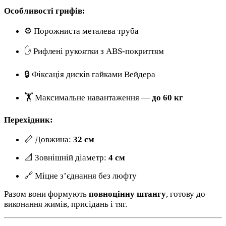
Особливості грифів:
⚙️ Порожниста металева труба
✋ Рифлені рукоятки з ABS-покриттям
🔒 Фіксація дисків гайками Вейдера
🏋️ Максимальне навантаження —
до 60 кг
Перехідник:
📏 Довжина:
32 см
📐 Зовнішній діаметр:
4 см
🔗 Міцне з’єднання без люфту
Разом вони формують
повноцінну штангу
, готову до
виконання жимів, присідань і тяг.