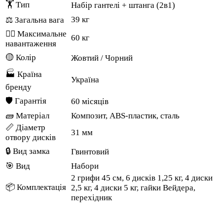
🏋️ Тип
Набір гантелі + штанга (2в1)
39 кг
⚖️ Загальна вага
🏋️‍♂️ Максимальне
60 кг
навантаження
🟡 Колір
Жовтий / Чорний
🏭 Країна
Україна
бренду
🛡️ Гарантія
60 місяців
🧱 Матеріал
Композит, ABS-пластик, сталь
📏 Діаметр
31 мм
отвору дисків
🔒 Вид замка
Гвинтовий
🎯 Вид
Набори
2 грифи 45 см, 6 дисків 1,25 кг, 4 диски
📦 Комплектація
2,5 кг, 4 диски 5 кг, гайки Вейдера,
перехідник