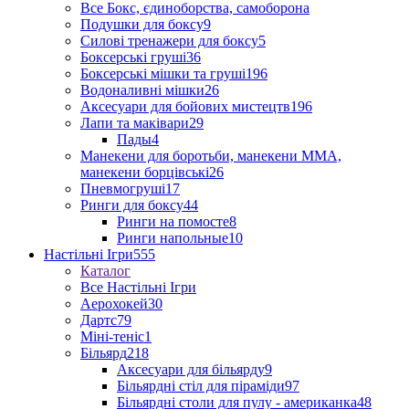
Все Бокс, єдиноборства, самоборона
Подушки для боксу
9
Силові тренажери для боксу
5
Боксерські груші
36
Боксерські мішки та груші
196
Водоналивні мішки
26
Аксесуари для бойових мистецтв
196
Лапи та маківари
29
Пады
4
Манекени для боротьби, манекени ММА,
манекени борцівські
26
Пневмогруші
17
Ринги для боксу
44
Ринги на помосте
8
Ринги напольные
10
Настільні Ігри
555
Каталог
Все Настільні Ігри
Аерохокей
30
Дартс
79
Міні-теніс
1
Більярд
218
Аксесуари для більярду
9
Більярдні стіл для піраміди
97
Більярдні столи для пулу - американка
48