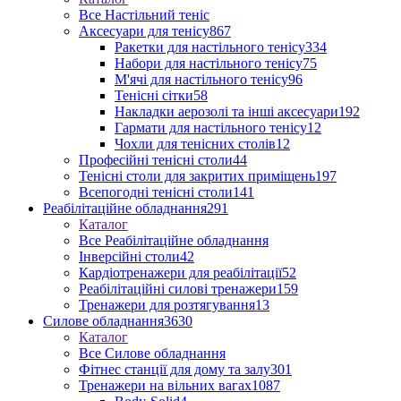
Все Настільний теніс
Аксесуари для тенісу
867
Ракетки для настільного тенісу
334
Набори для настільного тенісу
75
М'ячі для настільного тенісу
96
Тенісні сітки
58
Накладки аерозолі та інші аксесуари
192
Гармати для настільного тенісу
12
Чохли для тенісних столів
12
Професійні тенісні столи
44
Тенісні столи для закритих приміщень
197
Всепогодні тенісні столи
141
Реабілітаційне обладнання
291
Каталог
Все Реабілітаційне обладнання
Інверсійні столи
42
Кардіотренажери для реабілітації
52
Реабілітаційні силові тренажери
159
Тренажери для розтягування
13
Силове обладнання
3630
Каталог
Все Силове обладнання
Фітнес станції для дому та залу
301
Тренажери на вільних вагах
1087