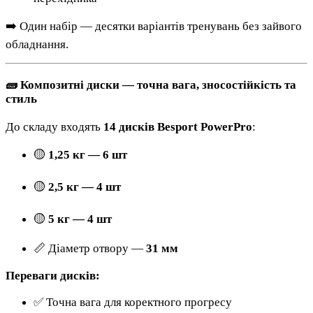
➡️ Один набір — десятки варіантів тренувань без зайвого
обладнання.
🧱 Композитні диски — точна вага, зносостійкість та
стиль
До складу входять
14 дисків Besport PowerPro
:
🟡
1,25 кг — 6 шт
🟡
2,5 кг — 4 шт
🟡
5 кг — 4 шт
📏 Діаметр отвору —
31 мм
Переваги дисків:
✅ Точна вага для коректного прогресу