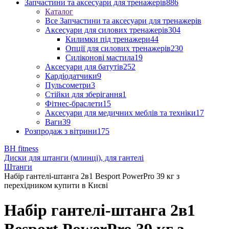
Запчастини та аксесуари для тренажерів
886
Каталог
Все Запчастини та аксесуари для тренажерів
Аксесуари для силових тренажерів
304
Килимки під тренажери
44
Опції для силових тренажерів
230
Силіконові мастила
19
Аксесуари для батутів
252
Кардіодатчики
9
Пульсометри
3
Стійки для зберігання
1
Фітнес-браслети
15
Аксесуари для медичних меблів та техніки
17
Ваги
39
Розпродаж з вітрини
175
BH fitness
Диски для штанги (млинці), для гантелі
Штанги
Набір гантелі-штанга 2в1 Besport PowerPro 39 кг з
перехідником купити в Києві
Набір гантелі-штанга 2в1