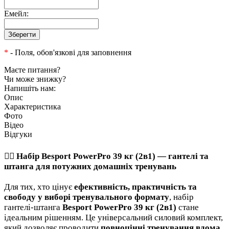
Емейл:
*
- Поля, обов'язкові для заповнення
Маєте питання?
Чи може знижку?
Напишіть нам:
Опис
Характеристика
Фото
Відео
Відгуки
🏋️‍♂️ Набір
Besport PowerPro 39 кг (2в1)
— гантелі та
штанга для потужних домашніх тренувань
Для тих, хто цінує
ефективність, практичність та
свободу у виборі тренувального формату
, набір
гантелі-штанга
Besport PowerPro 39 кг (2в1)
стане
ідеальним рішенням. Це універсальний силовий комплект,
який дозволяє проводити
повноцінні тренування вдома