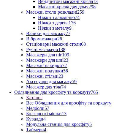
Вендингові масажні крісла
13
Масажні крісла для дому
298
Масажні столи розкладні
259
Ніжки з алюмінію
74
Ніжки з дерева
176
Ніжки з металу
9
Валики для масажу
77
Вібромасажери
26
Стаціонарні масажні столи
68
Ручні масажери
138
Масажери для ніг
109
Масажери для шиї
23
Масажні накидки
72
Масажні подушки
56
Масажні стільці
23
Аксесуари для масажу
59
Масажер для тіла
74
Обладнання для кросфіту та воркауту
765
Каталог
Все Обладнання для кросфіту та воркауту
Медболи
57
Болгарські мішки
13
Кувалди
4
Модульна станція для кросфіту
5
Таймери
4