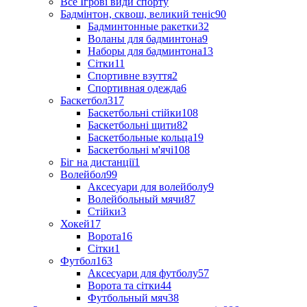
Все Ігрові види спорту
Бадмінтон, сквош, великий теніс
90
Бадминтонные ракетки
32
Воланы для бадминтона
9
Наборы для бадминтона
13
Сітки
11
Спортивне взуття
2
Спортивная одежда
6
Баскетбол
317
Баскетбольні стійки
108
Баскетбольні щити
82
Баскетбольные кольца
19
Баскетбольні м'ячі
108
Біг на дистанції
1
Волейбол
99
Аксесуари для волейболу
9
Волейбольный мячи
87
Стійки
3
Хокей
17
Ворота
16
Сітки
1
Футбол
163
Аксесуари для футболу
57
Ворота та сітки
44
Футбольный мяч
38