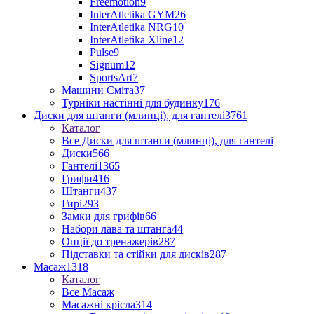
Freemotion
9
InterAtletika GYM
26
InterAtletika NRG
10
InterAtletika Xline
12
Pulse
9
Signum
12
SportsArt
7
Машини Сміта
37
Турніки настінні для будинку
176
Диски для штанги (млинці), для гантелі
3761
Каталог
Все Диски для штанги (млинці), для гантелі
Диски
566
Гантелі
1365
Грифи
416
Штанги
437
Гирі
293
Замки для грифів
66
Набори лава та штанга
44
Опції до тренажерів
287
Підставки та стійки для дисків
287
Масаж
1318
Каталог
Все Масаж
Масажні крісла
314