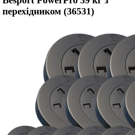
Besport PowerPro 39 кг з
перехідником (36531)