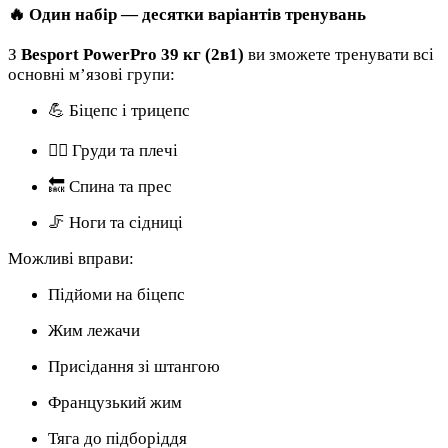
🔥 Один набір — десятки варіантів тренувань
З
Besport PowerPro 39 кг (2в1)
ви зможете тренувати всі
основні м’язові групи:
💪 Біцепс і трицепс
🏋️‍♂️ Груди та плечі
🔙 Спина та прес
🦵 Ноги та сідниці
Можливі вправи:
Підйоми на біцепс
Жим лежачи
Присідання зі штангою
Французький жим
Тяга до підборіддя