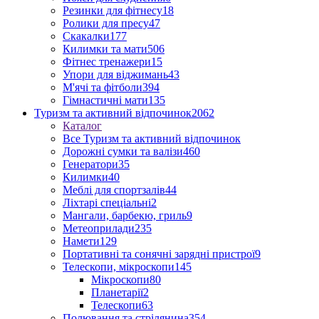
Резинки для фітнесу
18
Ролики для пресу
47
Скакалки
177
Килимки та мати
506
Фітнес тренажери
15
Упори для віджимань
43
М'ячі та фітболи
394
Гімнастичні мати
135
Туризм та активний відпочинок
2062
Каталог
Все Туризм та активний відпочинок
Дорожні сумки та валізи
460
Генератори
35
Килимки
40
Меблі для спортзалів
44
Ліхтарі спеціальні
2
Мангали, барбекю, гриль
9
Метеоприлади
235
Намети
129
Портативні та сонячні зарядні пристрої
9
Телескопи, мікроскопи
145
Мікроскопи
80
Планетарії
2
Телескопи
63
Полювання та стрілянина
354