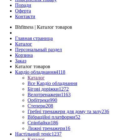
Поради
Оферта
Контакти
Bhfitness | Каталог товаров
Главная страница
Каталог
Персональный раздел
Корзина
Заказ
Каталог товаров
Кардіо обладнання
4118
Каталог
Все Кардіо обладнання
Бігові доріжки
1272
Велотренажери
1163
Орбітреки
990
Степери
208
Гребні тренажери для дому та залу
236
Вібраційні платформи
52
Спінбайки
186
Лижні тренажери
16
Настільний теніс
1237
Каталог