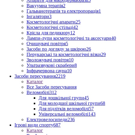
Апарати для мікродермабразії
5
Вакуумна терапія
2
Гальванотерапія та електропорація
1
Інгалятори
3
Косметологічні апарати
25
Косметологічні стільці
42
Крісла для педикюру
12
Лампи-лупи косметологічні та аксесуари
40
Очищувачі повітря
5
Засоби по догляду за шкірою
26
Перукарські та косметологічні візки
29
Зволожувачі повітря
10
Ультразвукові скрабери
8
Інфрачервона сауна
10
Засоби пересування
2219
Каталог
Все Засоби пересування
Веломобілі
312
Для дошкільної групи
45
Для молодшої шкільної групи
68
Для підлітків веломобілі
57
Універсальні веломобілі
143
Електровелосипеди
236
Ігрові види спорту
687
Каталог