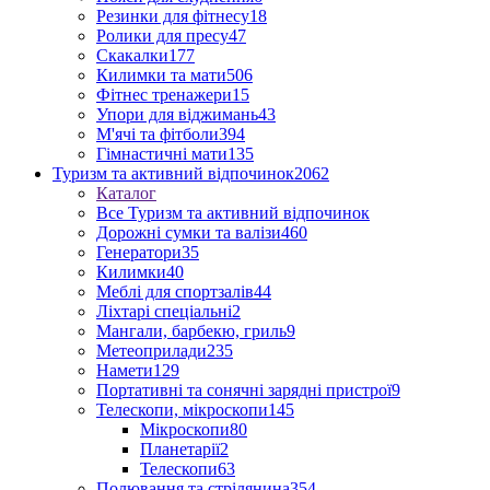
Резинки для фітнесу
18
Ролики для пресу
47
Скакалки
177
Килимки та мати
506
Фітнес тренажери
15
Упори для віджимань
43
М'ячі та фітболи
394
Гімнастичні мати
135
Туризм та активний відпочинок
2062
Каталог
Все Туризм та активний відпочинок
Дорожні сумки та валізи
460
Генератори
35
Килимки
40
Меблі для спортзалів
44
Ліхтарі спеціальні
2
Мангали, барбекю, гриль
9
Метеоприлади
235
Намети
129
Портативні та сонячні зарядні пристрої
9
Телескопи, мікроскопи
145
Мікроскопи
80
Планетарії
2
Телескопи
63
Полювання та стрілянина
354