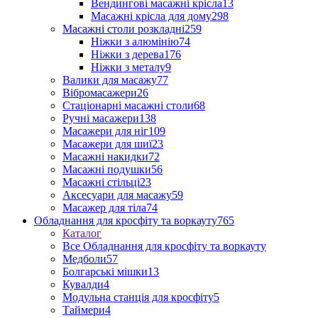
Вендингові масажні крісла
13
Масажні крісла для дому
298
Масажні столи розкладні
259
Ніжки з алюмінію
74
Ніжки з дерева
176
Ніжки з металу
9
Валики для масажу
77
Вібромасажери
26
Стаціонарні масажні столи
68
Ручні масажери
138
Масажери для ніг
109
Масажери для шиї
23
Масажні накидки
72
Масажні подушки
56
Масажні стільці
23
Аксесуари для масажу
59
Масажер для тіла
74
Обладнання для кросфіту та воркауту
765
Каталог
Все Обладнання для кросфіту та воркауту
Медболи
57
Болгарські мішки
13
Кувалди
4
Модульна станція для кросфіту
5
Таймери
4