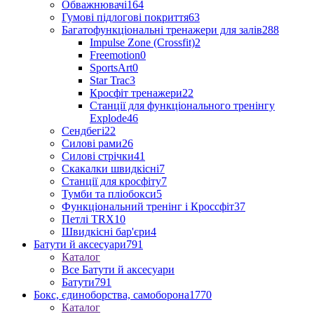
Обважнювачі
164
Гумові підлогові покриття
63
Багатофункціональні тренажери для залів
288
Impulse Zone (Crossfit)
2
Freemotion
0
SportsArt
0
Star Trac
3
Кросфіт тренажери
22
Станції для функціонального тренінгу
Explode
46
Сендбегі
22
Силові рами
26
Силові стрічки
41
Скакалки швидкісні
7
Станції для кросфіту
7
Тумби та пліобокси
5
Функціональний тренінг і Кроссфіт
37
Петлі TRX
10
Швидкісні бар'єри
4
Батути й аксесуари
791
Каталог
Все Батути й аксесуари
Батути
791
Бокс, єдиноборства, самоборона
1770
Каталог