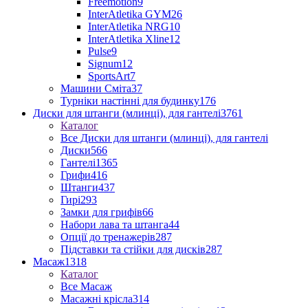
Freemotion
9
InterAtletika GYM
26
InterAtletika NRG
10
InterAtletika Xline
12
Pulse
9
Signum
12
SportsArt
7
Машини Сміта
37
Турніки настінні для будинку
176
Диски для штанги (млинці), для гантелі
3761
Каталог
Все Диски для штанги (млинці), для гантелі
Диски
566
Гантелі
1365
Грифи
416
Штанги
437
Гирі
293
Замки для грифів
66
Набори лава та штанга
44
Опції до тренажерів
287
Підставки та стійки для дисків
287
Масаж
1318
Каталог
Все Масаж
Масажні крісла
314