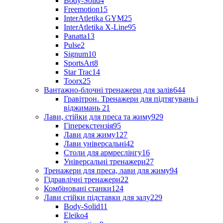
Body-Solid
4
Freemotion
15
InterAtletika GYM
25
InterAtletika X-Line
95
Panatta
13
Pulse
2
Signum
10
SportsArt
8
Star Trac
14
Toorx
25
Вантажно-блочні тренажери для залів
644
Гравітрон. Тренажери для підтягувань і
віджимань
21
Лави, стійки для преса та жиму
929
Гіперекстензія
95
Лави для жиму
127
Лави універсальні
42
Столи для армреслінгу
16
Універсальні тренажери
27
Тренажери для преса, лави для жиму
94
Гідравлічні тренажери
22
Комбіновані станки
124
Лави стійки підставки для залу
229
Body-Solid
11
Eleiko
4