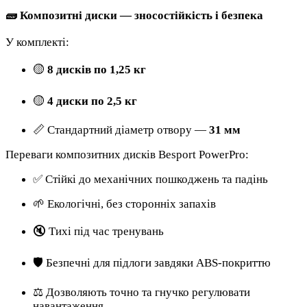
🧱 Композитні диски — зносостійкість і безпека
У комплекті:
🟡
8 дисків по 1,25 кг
🟡
4 диски по 2,5 кг
📏 Стандартний діаметр отвору —
31 мм
Переваги композитних дисків Besport PowerPro:
✅ Стійкі до механічних пошкоджень та падінь
🌱 Екологічні, без сторонніх запахів
🔇 Тихі під час тренувань
🛡️ Безпечні для підлоги завдяки ABS-покриттю
⚖️ Дозволяють точно та гнучко регулювати
навантаження