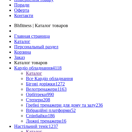
Поради
Оферта
Контакти
Bhfitness | Каталог товаров
Главная страница
Каталог
Персональный раздел
Корзина
Заказ
Каталог товаров
Кардіо обладнання
4118
Каталог
Все Кардіо обладнання
Бігові доріжки
1272
Велотренажери
1163
Орбітреки
990
Степери
208
Гребні тренажери для дому та залу
236
Вібраційні платформи
52
Спінбайки
186
Лижні тренажери
16
Настільний теніс
1237
Каталог