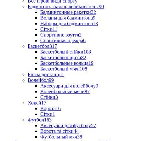
Все Ігрові види спорту
Бадмінтон, сквош, великий теніс
90
Бадминтонные ракетки
32
Воланы для бадминтона
9
Наборы для бадминтона
13
Сітки
11
Спортивне взуття
2
Спортивная одежда
6
Баскетбол
317
Баскетбольні стійки
108
Баскетбольні щити
82
Баскетбольные кольца
19
Баскетбольні м'ячі
108
Біг на дистанції
1
Волейбол
99
Аксесуари для волейболу
9
Волейбольный мячи
87
Стійки
3
Хокей
17
Ворота
16
Сітки
1
Футбол
163
Аксесуари для футболу
57
Ворота та сітки
44
Футбольный мяч
38