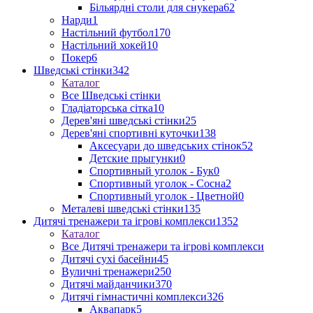
Більярдні столи для снукера
62
Нарди
1
Настільний футбол
170
Настільний хокей
10
Покер
6
Шведські стінки
342
Каталог
Все Шведські стінки
Гладіаторська сітка
10
Дерев'яні шведські стінки
25
Дерев'яні спортивні куточки
138
Аксесуари до шведських стінок
52
Детские прыгунки
0
Спортивный уголок - Бук
0
Спортивный уголок - Сосна
2
Спортивный уголок - Цветной
0
Металеві шведські стінки
135
Дитячі тренажери та ігрові комплекси
1352
Каталог
Все Дитячі тренажери та ігрові комплекси
Дитячі сухі басейни
45
Вуличні тренажери
250
Дитячі майданчики
370
Дитячі гімнастичні комплекси
326
Аквапарк
5