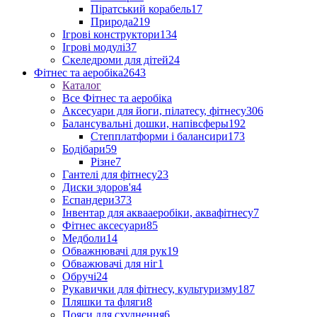
Піратський корабель
17
Природа
219
Ігрові конструктори
134
Ігрові модулі
37
Скеледроми для дітей
24
Фітнес та аеробіка
2643
Каталог
Все Фітнес та аеробіка
Аксесуари для йоги, пілатесу, фітнесу
306
Балансувальні дошки, напівсферы
192
Степплатформи і балансири
173
Бодібари
59
Різне
7
Гантелі для фітнесу
23
Диски здоров'я
4
Еспандери
373
Інвентар для аквааеробіки, аквафітнесу
7
Фітнес аксесуари
85
Медболи
14
Обважнювачі для рук
19
Обважювачі для ніг
1
Обручі
24
Рукавички для фітнесу, культуризму
187
Пляшки та фляги
8
Пояси для схуднення
6