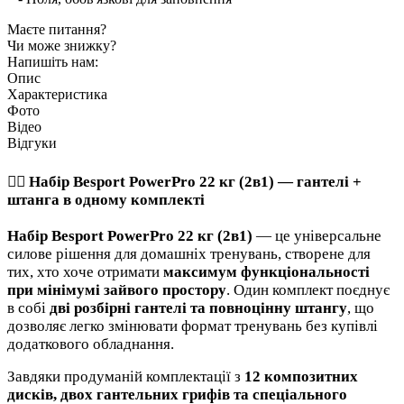
Маєте питання?
Чи може знижку?
Напишіть нам:
Опис
Характеристика
Фото
Відео
Відгуки
🏋️‍♂️ Набір
Besport PowerPro 22 кг (2в1)
— гантелі +
штанга в одному комплекті
Набір Besport PowerPro 22 кг (2в1)
— це універсальне
силове рішення для домашніх тренувань, створене для
тих, хто хоче отримати
максимум функціональності
при мінімумі зайвого простору
. Один комплект поєднує
в собі
дві розбірні гантелі та повноцінну штангу
, що
дозволяє легко змінювати формат тренувань без купівлі
додаткового обладнання.
Завдяки продуманій комплектації з
12 композитних
дисків, двох гантельних грифів та спеціального