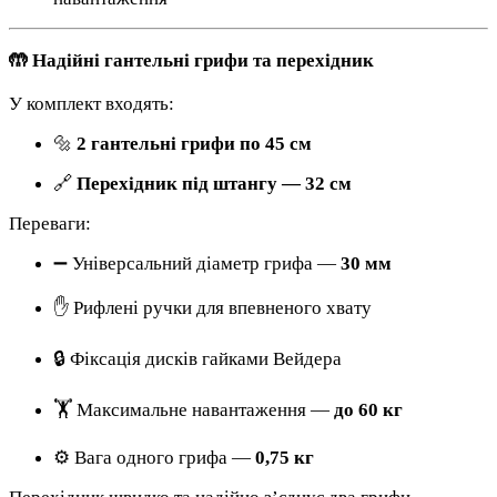
🤲 Надійні гантельні грифи та перехідник
У комплект входять:
🔩
2 гантельні грифи по 45 см
🔗
Перехідник під штангу — 32 см
Переваги:
➖ Універсальний діаметр грифа —
30 мм
✋ Рифлені ручки для впевненого хвату
🔒 Фіксація дисків гайками Вейдера
🏋️ Максимальне навантаження —
до 60 кг
⚙️ Вага одного грифа —
0,75 кг