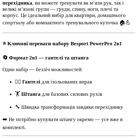
перехідника
, ви можете тренувати як м’язи рук, так і
великі м’язові групи — груди, спину, ноги, плечі та
корпус. Це ідеальний вибір для квартири, домашнього
спортзалу або компактного тренувального куточка 🏠💪
⭐ Ключові переваги набору Besport PowerPro 2в1
🔄 Формат 2в1 — гантелі та штанга
Один набір — безліч можливостей:
🏋️‍♀️
Гантелі
для ізольованих вправ
🏋️
Штанга
для базових силових рухів
🔧 Швидка трансформація завдяки перехіднику
➡️ Не потрібно купувати штангу окремо — усе вже в
комплекті.