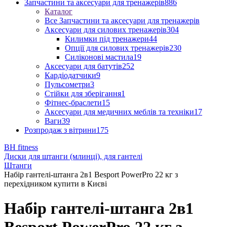
Запчастини та аксесуари для тренажерів
886
Каталог
Все Запчастини та аксесуари для тренажерів
Аксесуари для силових тренажерів
304
Килимки під тренажери
44
Опції для силових тренажерів
230
Силіконові мастила
19
Аксесуари для батутів
252
Кардіодатчики
9
Пульсометри
3
Стійки для зберігання
1
Фітнес-браслети
15
Аксесуари для медичних меблів та техніки
17
Ваги
39
Розпродаж з вітрини
175
BH fitness
Диски для штанги (млинці), для гантелі
Штанги
Набір гантелі-штанга 2в1 Besport PowerPro 22 кг з
перехідником купити в Києві
Набір гантелі-штанга 2в1