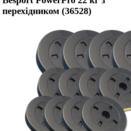
Besport PowerPro 22 кг з
перехідником (36528)