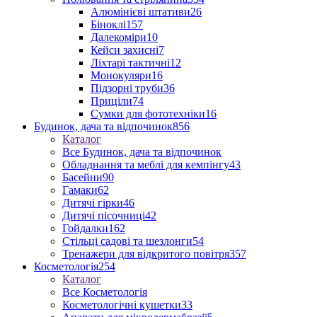
Алюмінієві штативи
26
Біноклі
157
Далекоміри
10
Кейси захисні
7
Ліхтарі тактичні
12
Монокуляри
16
Підзорні труби
36
Приціли
74
Сумки для фототехніки
16
Будинок, дача та відпочинок
856
Каталог
Все Будинок, дача та відпочинок
Обладнання та меблі для кемпінгу
43
Басейни
90
Гамаки
62
Дитячі гірки
46
Дитячі пісочниці
42
Гойдалки
162
Стільці садові та шезлонги
54
Тренажери для відкритого повітря
357
Косметологія
254
Каталог
Все Косметологія
Косметологічні кушетки
33