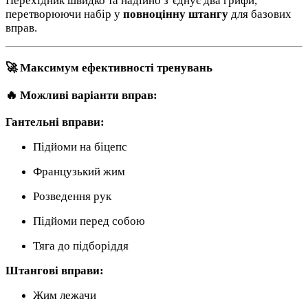
Перехідник швидко та надійно з’єднує два грифи,
перетворюючи набір у
повноцінну штангу
для базових
вправ.
🚀 Максимум ефективності тренувань
🔥 Можливі варіанти вправ:
Гантельні вправи:
Підйоми на біцепс
Французький жим
Розведення рук
Підйоми перед собою
Тяга до підборіддя
Штангові вправи:
Жим лежачи