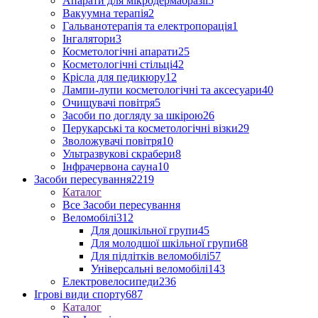
Апарати для мікродермабразії
5
Вакуумна терапія
2
Гальванотерапія та електропорація
1
Інгалятори
3
Косметологічні апарати
25
Косметологічні стільці
42
Крісла для педикюру
12
Лампи-лупи косметологічні та аксесуари
40
Очищувачі повітря
5
Засоби по догляду за шкірою
26
Перукарські та косметологічні візки
29
Зволожувачі повітря
10
Ультразвукові скрабери
8
Інфрачервона сауна
10
Засоби пересування
2219
Каталог
Все Засоби пересування
Веломобілі
312
Для дошкільної групи
45
Для молодшої шкільної групи
68
Для підлітків веломобілі
57
Універсальні веломобілі
143
Електровелосипеди
236
Ігрові види спорту
687
Каталог