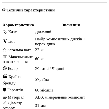
⚙️ Технічні характеристики
Характеристика
Значення
🏷️ Клас
Домашні
Набір композитних дисків +
🏋️ Тип
перехідник
22 кг
⚖️ Загальна вага
🏋️‍♂️ Максимальне
60 кг
навантаження
🟡 Колір
Жовтий / Чорний
🏭 Країна
Україна
бренду
🛡️ Гарантія
60 місяців
🧱 Матеріал
ABS, мінеральний композит
📏 Діаметр
31 мм
отвору