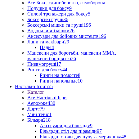
Все Бокс, єдиноборства, самоборона
Подушки для боксу
9
Силові тренажери для боксу
5
Боксерські груші
36
Боксерські мішки та груші
196
Водоналивні мішки
26
Аксесуари для бойових мистецтв
196
Лапи та маківари
29
Пады
4
Манекени для боротьби, манекени ММА,
манекени борцівські
26
Пневмогруші
17
Ринги для боксу
44
Ринги на помосте
8
Ринги напольные
10
Настільні Ігри
555
Каталог
Все Настільні Ігри
Аерохокей
30
Дартс
79
Міні-теніс
1
Більярд
218
Аксесуари для більярду
9
Більярдні стіл для піраміди
97
Більярдні столи для пулу - американка
48