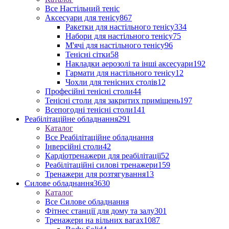
Все Настільний теніс
Аксесуари для тенісу
867
Ракетки для настільного тенісу
334
Набори для настільного тенісу
75
М'ячі для настільного тенісу
96
Тенісні сітки
58
Накладки аерозолі та інші аксесуари
192
Гармати для настільного тенісу
12
Чохли для тенісних столів
12
Професійні тенісні столи
44
Тенісні столи для закритих приміщень
197
Всепогодні тенісні столи
141
Реабілітаційне обладнання
291
Каталог
Все Реабілітаційне обладнання
Інверсійні столи
42
Кардіотренажери для реабілітації
52
Реабілітаційні силові тренажери
159
Тренажери для розтягування
13
Силове обладнання
3630
Каталог
Все Силове обладнання
Фітнес станції для дому та залу
301
Тренажери на вільних вагах
1087