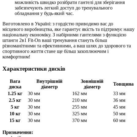
можливість швидко розібрати гантелі для зберігання
забезпечують легкий доступ до тренувального
обладнання у будь-який час.
Виготовлено в Україні: з гордістю приводимо вас до
місцевого виробництва, яке гарантує якість та підтримує нашу
національну економіку. З набірними гантелями з функцією
штанги 2в1 Fit-On ваші тренування стануть більш
різноманітними та ефективними, а ваш шлях до здорового та
спортивного життя стане ще більш захоплюючим і
комфортним!
Характеристики дисків
Вага
Внутрішній
Зовнішній
Товщина
диска
діаметр
діаметр
1.25 кг
30 мм
162 мм
33 мм
2.5 кг
30 мм
210 мм
36 мм
5 кг
30 мм
255 мм
45 мм
10 кг
30 мм
325 мм
50 мм
15 кг
30 мм
370 мм
60 мм
Призначення: