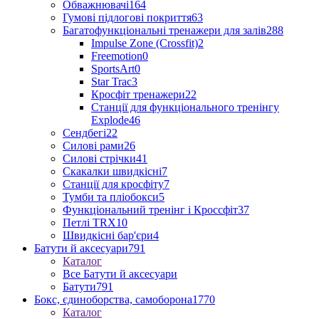
Обважнювачі
164
Гумові підлогові покриття
63
Багатофункціональні тренажери для залів
288
Impulse Zone (Crossfit)
2
Freemotion
0
SportsArt
0
Star Trac
3
Кросфіт тренажери
22
Станції для функціонального тренінгу
Explode
46
Сендбегі
22
Силові рами
26
Силові стрічки
41
Скакалки швидкісні
7
Станції для кросфіту
7
Тумби та пліобокси
5
Функціональний тренінг і Кроссфіт
37
Петлі TRX
10
Швидкісні бар'єри
4
Батути й аксесуари
791
Каталог
Все Батути й аксесуари
Батути
791
Бокс, єдиноборства, самоборона
1770
Каталог