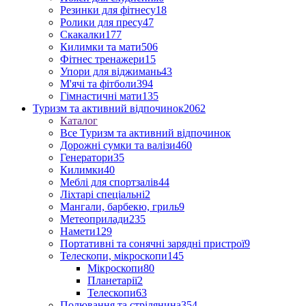
Резинки для фітнесу
18
Ролики для пресу
47
Скакалки
177
Килимки та мати
506
Фітнес тренажери
15
Упори для віджимань
43
М'ячі та фітболи
394
Гімнастичні мати
135
Туризм та активний відпочинок
2062
Каталог
Все Туризм та активний відпочинок
Дорожні сумки та валізи
460
Генератори
35
Килимки
40
Меблі для спортзалів
44
Ліхтарі спеціальні
2
Мангали, барбекю, гриль
9
Метеоприлади
235
Намети
129
Портативні та сонячні зарядні пристрої
9
Телескопи, мікроскопи
145
Мікроскопи
80
Планетарії
2
Телескопи
63
Полювання та стрілянина
354