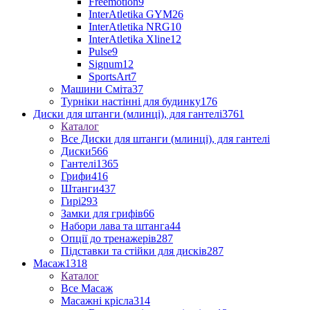
Freemotion
9
InterAtletika GYM
26
InterAtletika NRG
10
InterAtletika Xline
12
Pulse
9
Signum
12
SportsArt
7
Машини Сміта
37
Турніки настінні для будинку
176
Диски для штанги (млинці), для гантелі
3761
Каталог
Все Диски для штанги (млинці), для гантелі
Диски
566
Гантелі
1365
Грифи
416
Штанги
437
Гирі
293
Замки для грифів
66
Набори лава та штанга
44
Опції до тренажерів
287
Підставки та стійки для дисків
287
Масаж
1318
Каталог
Все Масаж
Масажні крісла
314