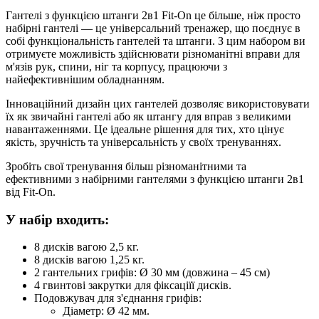
Гантелі з функцією штанги 2в1 Fit-On це більше, ніж просто
набірні гантелі — це універсальний тренажер, що поєднує в
собі функціональність гантелей та штанги. З цим набором ви
отримуєте можливість здійснювати різноманітні вправи для
м'язів рук, спини, ніг та корпусу, працюючи з
найефективнішим обладнанням.
Інноваційний дизайн цих гантелей дозволяє використовувати
їх як звичайні гантелі або як штангу для вправ з великими
навантаженнями. Це ідеальне рішення для тих, хто цінує
якість, зручність та універсальність у своїх тренуваннях.
Зробіть свої тренування більш різноманітними та
ефективними з набірними гантелями з функцією штанги 2в1
від Fit-On.
У набір входить:
8 дисків вагою 2,5 кг.
8 дисків вагою 1,25 кг.
2 гантельних грифів: Ø 30 мм (довжина – 45 см)
4 гвинтові закрутки для фіксаціїї дисків.
Подовжувач для з'єднання грифів:
Діаметр: Ø 42 мм.