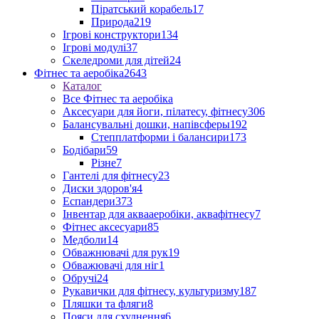
Піратський корабель
17
Природа
219
Ігрові конструктори
134
Ігрові модулі
37
Скеледроми для дітей
24
Фітнес та аеробіка
2643
Каталог
Все Фітнес та аеробіка
Аксесуари для йоги, пілатесу, фітнесу
306
Балансувальні дошки, напівсферы
192
Степплатформи і балансири
173
Бодібари
59
Різне
7
Гантелі для фітнесу
23
Диски здоров'я
4
Еспандери
373
Інвентар для аквааеробіки, аквафітнесу
7
Фітнес аксесуари
85
Медболи
14
Обважнювачі для рук
19
Обважювачі для ніг
1
Обручі
24
Рукавички для фітнесу, культуризму
187
Пляшки та фляги
8
Пояси для схуднення
6