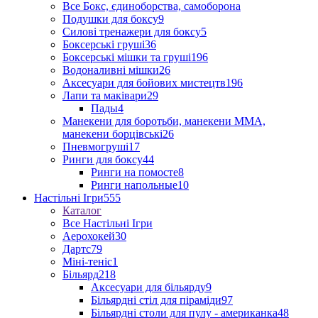
Все Бокс, єдиноборства, самоборона
Подушки для боксу
9
Силові тренажери для боксу
5
Боксерські груші
36
Боксерські мішки та груші
196
Водоналивні мішки
26
Аксесуари для бойових мистецтв
196
Лапи та маківари
29
Пады
4
Манекени для боротьби, манекени ММА,
манекени борцівські
26
Пневмогруші
17
Ринги для боксу
44
Ринги на помосте
8
Ринги напольные
10
Настільні Ігри
555
Каталог
Все Настільні Ігри
Аерохокей
30
Дартс
79
Міні-теніс
1
Більярд
218
Аксесуари для більярду
9
Більярдні стіл для піраміди
97
Більярдні столи для пулу - американка
48