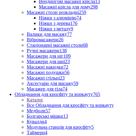
Вендингові масажні крісла
13
Масажні крісла для дому
298
Масажні столи розкладні
259
Ніжки з алюмінію
74
Ніжки з дерева
176
Ніжки з металу
9
Валики для масажу
77
Вібромасажери
26
Стаціонарні масажні столи
68
Ручні масажери
138
Масажери для ніг
109
Масажери для шиї
23
Масажні накидки
72
Масажні подушки
56
Масажні стільці
23
Аксесуари для масажу
59
Масажер для тіла
74
Обладнання для кросфіту та воркауту
765
Каталог
Все Обладнання для кросфіту та воркауту
Медболи
57
Болгарські мішки
13
Кувалди
4
Модульна станція для кросфіту
5
Таймери
4