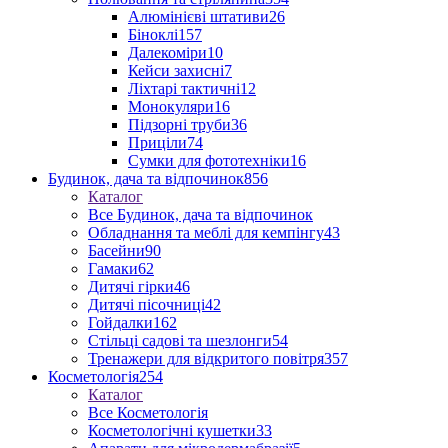
Алюмінієві штативи
26
Біноклі
157
Далекоміри
10
Кейси захисні
7
Ліхтарі тактичні
12
Монокуляри
16
Підзорні труби
36
Приціли
74
Сумки для фототехніки
16
Будинок, дача та відпочинок
856
Каталог
Все Будинок, дача та відпочинок
Обладнання та меблі для кемпінгу
43
Басейни
90
Гамаки
62
Дитячі гірки
46
Дитячі пісочниці
42
Гойдалки
162
Стільці садові та шезлонги
54
Тренажери для відкритого повітря
357
Косметологія
254
Каталог
Все Косметологія
Косметологічні кушетки
33