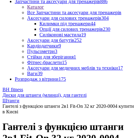
Запчастини та аксесуари для тренажерів
886
Каталог
Все Запчастини та аксесуари для тренажерів
Аксесуари для силових тренажерів
304
Килимки під тренажери
44
Опції для силових тренажерів
230
Силіконові мастила
19
Аксесуари для батутів
252
Кардіодатчики
9
Пульсометри
3
Стійки для зберігання
1
Фітнес-браслети
15
Аксесуари для медичних меблів та техніки
17
Ваги
39
Розпродаж з вітрини
175
BH fitness
Диски для штанги (млинці), для гантелі
Штанги
Гантелі з функцією штанги 2в1 Fit-On 32 кг 2020-0004 купити
в Києві
Гантелі з функцією штанги