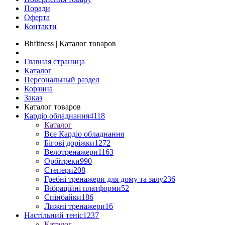
Поради
Оферта
Контакти
Bhfitness | Каталог товаров
Главная страница
Каталог
Персональный раздел
Корзина
Заказ
Каталог товаров
Кардіо обладнання
4118
Каталог
Все Кардіо обладнання
Бігові доріжки
1272
Велотренажери
1163
Орбітреки
990
Степери
208
Гребні тренажери для дому та залу
236
Вібраційні платформи
52
Спінбайки
186
Лижні тренажери
16
Настільний теніс
1237
Каталог