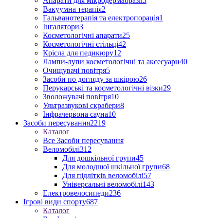
Апарати для мікродермабразії
5
Вакуумна терапія
2
Гальванотерапія та електропорація
1
Інгалятори
3
Косметологічні апарати
25
Косметологічні стільці
42
Крісла для педикюру
12
Лампи-лупи косметологічні та аксесуари
40
Очищувачі повітря
5
Засоби по догляду за шкірою
26
Перукарські та косметологічні візки
29
Зволожувачі повітря
10
Ультразвукові скрабери
8
Інфрачервона сауна
10
Засоби пересування
2219
Каталог
Все Засоби пересування
Веломобілі
312
Для дошкільної групи
45
Для молодшої шкільної групи
68
Для підлітків веломобілі
57
Універсальні веломобілі
143
Електровелосипеди
236
Ігрові види спорту
687
Каталог