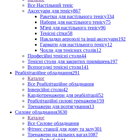
Все Настільний теніс
Аксесуари для тенісу
867
Ракетки для настільного тенісу
334
Набори для настільного тенісу
75
М'ячі для настільного тенісу
96
Тенісні сітки
58
Накладки аерозолі та інші аксесуари
192
Гармати для настільного тенісу
12
Чохли для тенісних столів
12
Професійні тенісні столи
44
Тенісні столи для закритих приміщень
197
Всепогодні тенісні столи
141
Реабілітаційне обладнання
291
Каталог
Все Реабілітаційне обладнання
Інверсійні столи
42
Кардіотренажери для реабілітації
52
Реабілітаційні силові тренажери
159
Тренажери для розтягування
13
Силове обладнання
3630
Каталог
Все Силове обладнання
Фітнес станції для дому та залу
301
Тренажери на вільних вагах
1087