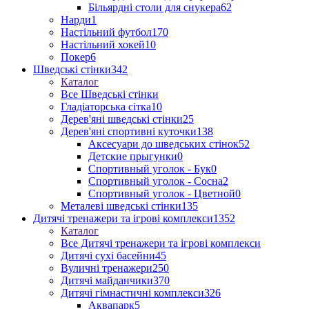
Більярдні столи для снукера
62
Нарди
1
Настільний футбол
170
Настільний хокей
10
Покер
6
Шведські стінки
342
Каталог
Все Шведські стінки
Гладіаторська сітка
10
Дерев'яні шведські стінки
25
Дерев'яні спортивні куточки
138
Аксесуари до шведських стінок
52
Детские прыгунки
0
Спортивный уголок - Бук
0
Спортивный уголок - Сосна
2
Спортивный уголок - Цветной
0
Металеві шведські стінки
135
Дитячі тренажери та ігрові комплекси
1352
Каталог
Все Дитячі тренажери та ігрові комплекси
Дитячі сухі басейни
45
Вуличні тренажери
250
Дитячі майданчики
370
Дитячі гімнастичні комплекси
326
Аквапарк
5