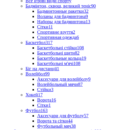
Все Ігрові види спорту
Бадмінтон, сквош, великий теніс
90
Бадминтонные ракетки
32
Воланы для бадминтона
9
Наборы для бадминтона
13
Сітки
11
Спортивне взуття
2
Спортивная одежда
6
Баскетбол
317
Баскетбольні стійки
108
Баскетбольні щити
82
Баскетбольные кольца
19
Баскетбольні м'ячі
108
Біг на дистанції
1
Волейбол
99
Аксесуари для волейболу
9
Волейбольный мячи
87
Стійки
3
Хокей
17
Ворота
16
Сітки
1
Футбол
163
Аксесуари для футболу
57
Ворота та сітки
44
Футбольный мяч
38