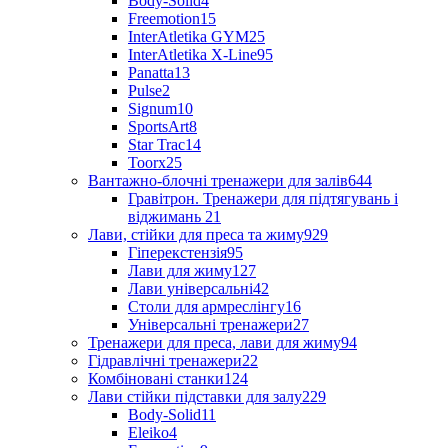
Body-Solid
4
Freemotion
15
InterAtletika GYM
25
InterAtletika X-Line
95
Panatta
13
Pulse
2
Signum
10
SportsArt
8
Star Trac
14
Toorx
25
Вантажно-блочні тренажери для залів
644
Гравітрон. Тренажери для підтягувань і
віджимань
21
Лави, стійки для преса та жиму
929
Гіперекстензія
95
Лави для жиму
127
Лави універсальні
42
Столи для армреслінгу
16
Універсальні тренажери
27
Тренажери для преса, лави для жиму
94
Гідравлічні тренажери
22
Комбіновані станки
124
Лави стійки підставки для залу
229
Body-Solid
11
Eleiko
4