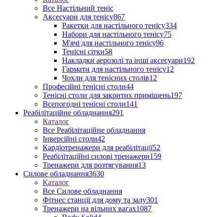
Все Настільний теніс
Аксесуари для тенісу
867
Ракетки для настільного тенісу
334
Набори для настільного тенісу
75
М'ячі для настільного тенісу
96
Тенісні сітки
58
Накладки аерозолі та інші аксесуари
192
Гармати для настільного тенісу
12
Чохли для тенісних столів
12
Професійні тенісні столи
44
Тенісні столи для закритих приміщень
197
Всепогодні тенісні столи
141
Реабілітаційне обладнання
291
Каталог
Все Реабілітаційне обладнання
Інверсійні столи
42
Кардіотренажери для реабілітації
52
Реабілітаційні силові тренажери
159
Тренажери для розтягування
13
Силове обладнання
3630
Каталог
Все Силове обладнання
Фітнес станції для дому та залу
301
Тренажери на вільних вагах
1087