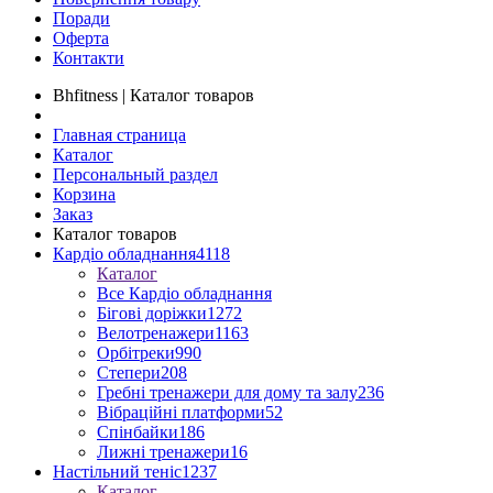
Поради
Оферта
Контакти
Bhfitness | Каталог товаров
Главная страница
Каталог
Персональный раздел
Корзина
Заказ
Каталог товаров
Кардіо обладнання
4118
Каталог
Все Кардіо обладнання
Бігові доріжки
1272
Велотренажери
1163
Орбітреки
990
Степери
208
Гребні тренажери для дому та залу
236
Вібраційні платформи
52
Спінбайки
186
Лижні тренажери
16
Настільний теніс
1237
Каталог