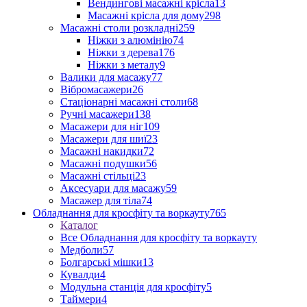
Вендингові масажні крісла
13
Масажні крісла для дому
298
Масажні столи розкладні
259
Ніжки з алюмінію
74
Ніжки з дерева
176
Ніжки з металу
9
Валики для масажу
77
Вібромасажери
26
Стаціонарні масажні столи
68
Ручні масажери
138
Масажери для ніг
109
Масажери для шиї
23
Масажні накидки
72
Масажні подушки
56
Масажні стільці
23
Аксесуари для масажу
59
Масажер для тіла
74
Обладнання для кросфіту та воркауту
765
Каталог
Все Обладнання для кросфіту та воркауту
Медболи
57
Болгарські мішки
13
Кувалди
4
Модульна станція для кросфіту
5
Таймери
4