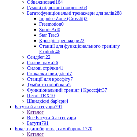
Обважнювачі
164
Гумові підлогові покриття
63
Багатофункціональні тренажери для залів
288
Impulse Zone (Crossfit)
2
Freemotion
0
SportsArt
0
Star Trac
3
Кросфіт тренажери
22
Станції для функціонального тренінгу
Explode
46
Сендбегі
22
Силові рами
26
Силові стрічки
41
Скакалки швидкісні
7
Станції для кросфіту
7
Тумби та пліобокси
5
Функціональний тренінг і Кроссфіт
37
Петлі TRX
10
Швидкісні бар'єри
4
Батути й аксесуари
791
Каталог
Все Батути й аксесуари
Батути
791
Бокс, єдиноборства, самоборона
1770
Каталог