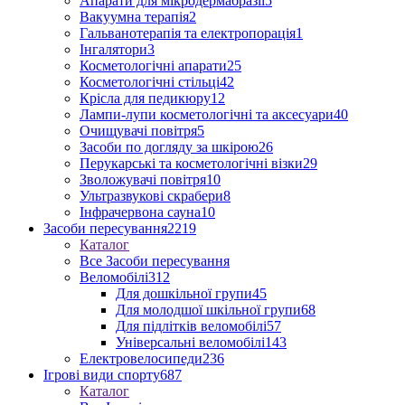
Апарати для мікродермабразії
5
Вакуумна терапія
2
Гальванотерапія та електропорація
1
Інгалятори
3
Косметологічні апарати
25
Косметологічні стільці
42
Крісла для педикюру
12
Лампи-лупи косметологічні та аксесуари
40
Очищувачі повітря
5
Засоби по догляду за шкірою
26
Перукарські та косметологічні візки
29
Зволожувачі повітря
10
Ультразвукові скрабери
8
Інфрачервона сауна
10
Засоби пересування
2219
Каталог
Все Засоби пересування
Веломобілі
312
Для дошкільної групи
45
Для молодшої шкільної групи
68
Для підлітків веломобілі
57
Універсальні веломобілі
143
Електровелосипеди
236
Ігрові види спорту
687
Каталог