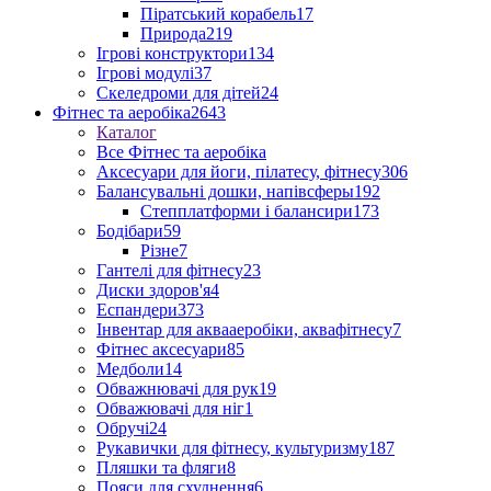
Піратський корабель
17
Природа
219
Ігрові конструктори
134
Ігрові модулі
37
Скеледроми для дітей
24
Фітнес та аеробіка
2643
Каталог
Все Фітнес та аеробіка
Аксесуари для йоги, пілатесу, фітнесу
306
Балансувальні дошки, напівсферы
192
Степплатформи і балансири
173
Бодібари
59
Різне
7
Гантелі для фітнесу
23
Диски здоров'я
4
Еспандери
373
Інвентар для аквааеробіки, аквафітнесу
7
Фітнес аксесуари
85
Медболи
14
Обважнювачі для рук
19
Обважювачі для ніг
1
Обручі
24
Рукавички для фітнесу, культуризму
187
Пляшки та фляги
8
Пояси для схуднення
6