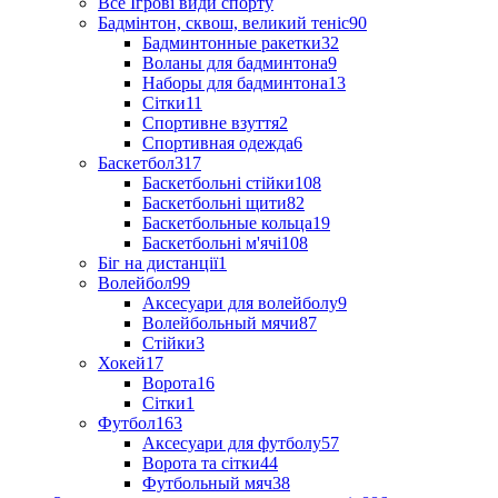
Все Ігрові види спорту
Бадмінтон, сквош, великий теніс
90
Бадминтонные ракетки
32
Воланы для бадминтона
9
Наборы для бадминтона
13
Сітки
11
Спортивне взуття
2
Спортивная одежда
6
Баскетбол
317
Баскетбольні стійки
108
Баскетбольні щити
82
Баскетбольные кольца
19
Баскетбольні м'ячі
108
Біг на дистанції
1
Волейбол
99
Аксесуари для волейболу
9
Волейбольный мячи
87
Стійки
3
Хокей
17
Ворота
16
Сітки
1
Футбол
163
Аксесуари для футболу
57
Ворота та сітки
44
Футбольный мяч
38