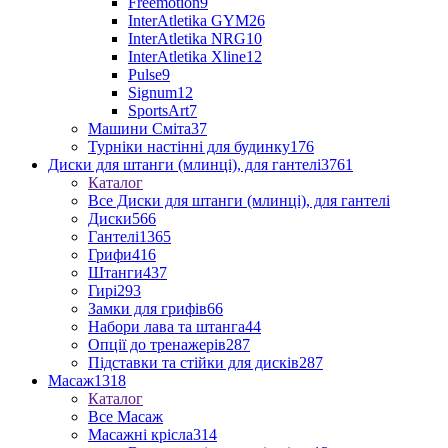
Freemotion
9
InterAtletika GYM
26
InterAtletika NRG
10
InterAtletika Xline
12
Pulse
9
Signum
12
SportsArt
7
Машини Сміта
37
Турніки настінні для будинку
176
Диски для штанги (млинці), для гантелі
3761
Каталог
Все Диски для штанги (млинці), для гантелі
Диски
566
Гантелі
1365
Грифи
416
Штанги
437
Гирі
293
Замки для грифів
66
Набори лава та штанга
44
Опції до тренажерів
287
Підставки та стійки для дисків
287
Масаж
1318
Каталог
Все Масаж
Масажні крісла
314