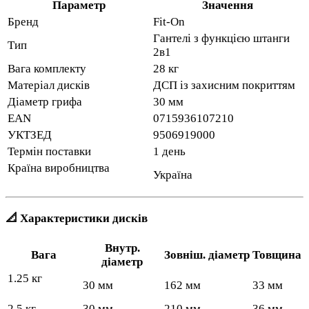
Параметр
Значення
Бренд
Fit-On
Гантелі з функцією штанги
Тип
2в1
Вага комплекту
28 кг
Матеріал дисків
ДСП із захисним покриттям
Діаметр грифа
30 мм
EAN
0715936107210
УКТЗЕД
9506919000
Термін поставки
1 день
Країна виробництва
Україна
📐 Характеристики дисків
Внутр.
Вага
Зовніш. діаметр
Товщина
діаметр
1.25 кг
30 мм
162 мм
33 мм
2.5 кг
30 мм
210 мм
36 мм