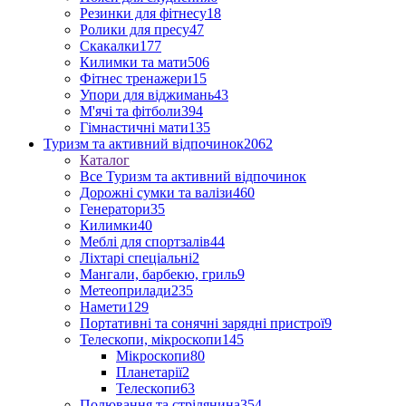
Резинки для фітнесу
18
Ролики для пресу
47
Скакалки
177
Килимки та мати
506
Фітнес тренажери
15
Упори для віджимань
43
М'ячі та фітболи
394
Гімнастичні мати
135
Туризм та активний відпочинок
2062
Каталог
Все Туризм та активний відпочинок
Дорожні сумки та валізи
460
Генератори
35
Килимки
40
Меблі для спортзалів
44
Ліхтарі спеціальні
2
Мангали, барбекю, гриль
9
Метеоприлади
235
Намети
129
Портативні та сонячні зарядні пристрої
9
Телескопи, мікроскопи
145
Мікроскопи
80
Планетарії
2
Телескопи
63
Полювання та стрілянина
354