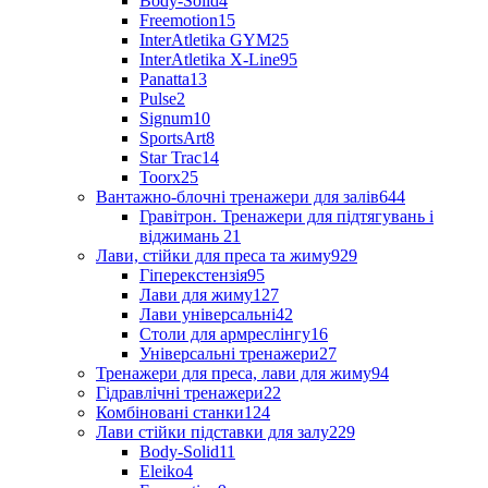
Body-Solid
4
Freemotion
15
InterAtletika GYM
25
InterAtletika X-Line
95
Panatta
13
Pulse
2
Signum
10
SportsArt
8
Star Trac
14
Toorx
25
Вантажно-блочні тренажери для залів
644
Гравітрон. Тренажери для підтягувань і
віджимань
21
Лави, стійки для преса та жиму
929
Гіперекстензія
95
Лави для жиму
127
Лави універсальні
42
Столи для армреслінгу
16
Універсальні тренажери
27
Тренажери для преса, лави для жиму
94
Гідравлічні тренажери
22
Комбіновані станки
124
Лави стійки підставки для залу
229
Body-Solid
11
Eleiko
4