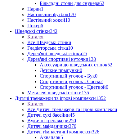
Більярдні столи для снукера
62
Нарди
1
Настільний футбол
170
Настільний хокей
10
Покер
6
Шведські стінки
342
Каталог
Все Шведські стінки
Гладіаторська сітка
10
Дерев'яні шведські стінки
25
Дерев'яні спортивні куточки
138
Аксесуари до шведських стінок
52
Детские прыгунки
0
Спортивный уголок - Бук
0
Спортивный уголок - Сосна
2
Спортивный уголок - Цветной
0
Металеві шведські стінки
135
Дитячі тренажери та ігрові комплекси
1352
Каталог
Все Дитячі тренажери та ігрові комплекси
Дитячі сухі басейни
45
Вуличні тренажери
250
Дитячі майданчики
370
Дитячі гімнастичні комплекси
326
Аквапарк
5