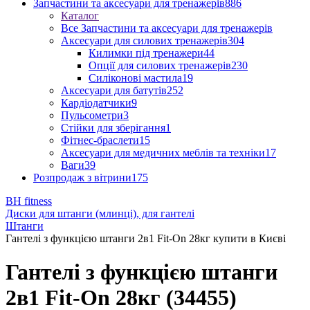
Запчастини та аксесуари для тренажерів
886
Каталог
Все Запчастини та аксесуари для тренажерів
Аксесуари для силових тренажерів
304
Килимки під тренажери
44
Опції для силових тренажерів
230
Силіконові мастила
19
Аксесуари для батутів
252
Кардіодатчики
9
Пульсометри
3
Стійки для зберігання
1
Фітнес-браслети
15
Аксесуари для медичних меблів та техніки
17
Ваги
39
Розпродаж з вітрини
175
BH fitness
Диски для штанги (млинці), для гантелі
Штанги
Гантелі з функцією штанги 2в1 Fit-On 28кг купити в Києві
Гантелі з функцією штанги
2в1 Fit-On 28кг (34455)