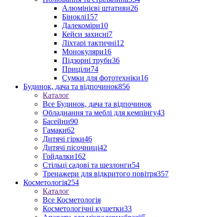
Алюмінієві штативи
26
Біноклі
157
Далекоміри
10
Кейси захисні
7
Ліхтарі тактичні
12
Монокуляри
16
Підзорні труби
36
Приціли
74
Сумки для фототехніки
16
Будинок, дача та відпочинок
856
Каталог
Все Будинок, дача та відпочинок
Обладнання та меблі для кемпінгу
43
Басейни
90
Гамаки
62
Дитячі гірки
46
Дитячі пісочниці
42
Гойдалки
162
Стільці садові та шезлонги
54
Тренажери для відкритого повітря
357
Косметологія
254
Каталог
Все Косметологія
Косметологічні кушетки
33