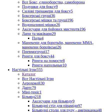
Все Бокс, єдиноборства, самоборона
Подушки для боксу
9
Силові тренажери для боксу
5
Боксерські груші
36
Боксерські мішки та груші
196
Водоналивні мішки
26
Аксесуари для бойових мистецтв
196
Лапи та маківари
29
Пады
4
Манекени для боротьби, манекени ММА,
манекени борцівські
26
Пневмогруші
17
Ринги для боксу
44
Ринги на помосте
8
Ринги напольные
10
Настільні Ігри
555
Каталог
Все Настільні Ігри
Аерохокей
30
Дартс
79
Міні-теніс
1
Більярд
218
Аксесуари для більярду
9
Більярдні стіл для піраміди
97
Більярдні столи для пулу - американка
48