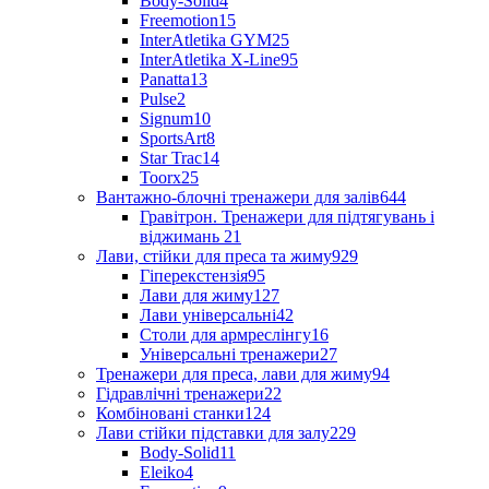
Body-Solid
4
Freemotion
15
InterAtletika GYM
25
InterAtletika X-Line
95
Panatta
13
Pulse
2
Signum
10
SportsArt
8
Star Trac
14
Toorx
25
Вантажно-блочні тренажери для залів
644
Гравітрон. Тренажери для підтягувань і
віджимань
21
Лави, стійки для преса та жиму
929
Гіперекстензія
95
Лави для жиму
127
Лави універсальні
42
Столи для армреслінгу
16
Універсальні тренажери
27
Тренажери для преса, лави для жиму
94
Гідравлічні тренажери
22
Комбіновані станки
124
Лави стійки підставки для залу
229
Body-Solid
11
Eleiko
4