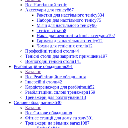
Все Настільний теніс
Аксесуари для тенісу
867
Ракетки для настільного тенісу
334
Набори для настільного тенісу
75
М'ячі для настільного тенісу
96
Тенісні сітки
58
Накладки аерозолі та інші аксесуари
192
Гармати для настільного тенісу
12
Чохли для тенісних столів
12
Професійні тенісні столи
44
Тенісні столи для закритих приміщень
197
Всепогодні тенісні столи
141
Реабілітаційне обладнання
291
Каталог
Все Реабілітаційне обладнання
Інверсійні столи
42
Кардіотренажери для реабілітації
52
Реабілітаційні силові тренажери
159
Тренажери для розтягування
13
Силове обладнання
3630
Каталог
Все Силове обладнання
Фітнес станції для дому та залу
301
Тренажери на вільних вагах
1087