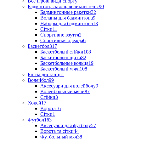
Все Ігрові види спорту
Бадмінтон, сквош, великий теніс
90
Бадминтонные ракетки
32
Воланы для бадминтона
9
Наборы для бадминтона
13
Сітки
11
Спортивне взуття
2
Спортивная одежда
6
Баскетбол
317
Баскетбольні стійки
108
Баскетбольні щити
82
Баскетбольные кольца
19
Баскетбольні м'ячі
108
Біг на дистанції
1
Волейбол
99
Аксесуари для волейболу
9
Волейбольный мячи
87
Стійки
3
Хокей
17
Ворота
16
Сітки
1
Футбол
163
Аксесуари для футболу
57
Ворота та сітки
44
Футбольный мяч
38