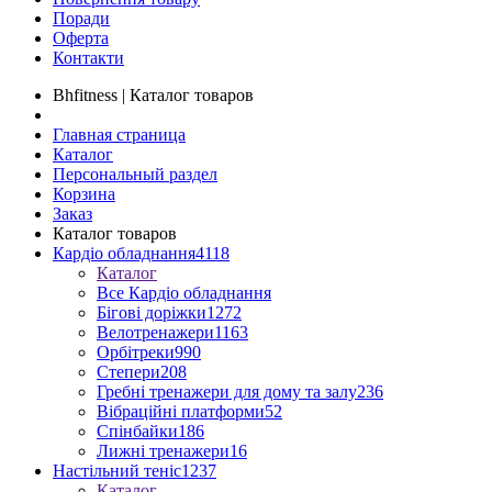
Поради
Оферта
Контакти
Bhfitness | Каталог товаров
Главная страница
Каталог
Персональный раздел
Корзина
Заказ
Каталог товаров
Кардіо обладнання
4118
Каталог
Все Кардіо обладнання
Бігові доріжки
1272
Велотренажери
1163
Орбітреки
990
Степери
208
Гребні тренажери для дому та залу
236
Вібраційні платформи
52
Спінбайки
186
Лижні тренажери
16
Настільний теніс
1237
Каталог