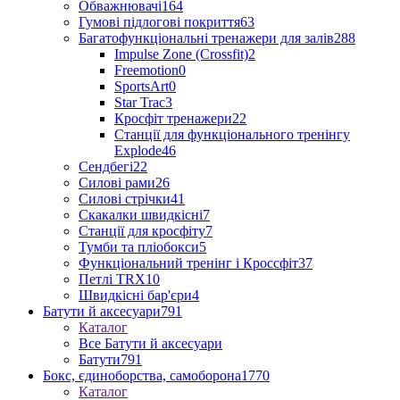
Обважнювачі
164
Гумові підлогові покриття
63
Багатофункціональні тренажери для залів
288
Impulse Zone (Crossfit)
2
Freemotion
0
SportsArt
0
Star Trac
3
Кросфіт тренажери
22
Станції для функціонального тренінгу
Explode
46
Сендбегі
22
Силові рами
26
Силові стрічки
41
Скакалки швидкісні
7
Станції для кросфіту
7
Тумби та пліобокси
5
Функціональний тренінг і Кроссфіт
37
Петлі TRX
10
Швидкісні бар'єри
4
Батути й аксесуари
791
Каталог
Все Батути й аксесуари
Батути
791
Бокс, єдиноборства, самоборона
1770
Каталог