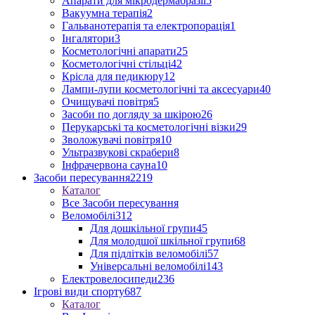
Апарати для мікродермабразії
5
Вакуумна терапія
2
Гальванотерапія та електропорація
1
Інгалятори
3
Косметологічні апарати
25
Косметологічні стільці
42
Крісла для педикюру
12
Лампи-лупи косметологічні та аксесуари
40
Очищувачі повітря
5
Засоби по догляду за шкірою
26
Перукарські та косметологічні візки
29
Зволожувачі повітря
10
Ультразвукові скрабери
8
Інфрачервона сауна
10
Засоби пересування
2219
Каталог
Все Засоби пересування
Веломобілі
312
Для дошкільної групи
45
Для молодшої шкільної групи
68
Для підлітків веломобілі
57
Універсальні веломобілі
143
Електровелосипеди
236
Ігрові види спорту
687
Каталог