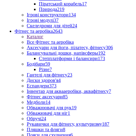
Піратський корабель
17
Природа
219
Ігрові конструктори
134
Ігрові модулі
37
Скеледроми для дітей
24
Фітнес та аеробіка
2643
Каталог
Все Фітнес та аеробіка
Аксесуари для йоги, пілатесу, фітнесу
306
Балансувальні дошки, напівсферы
192
Степплатформи і балансири
173
Бодібари
59
Різне
7
Гантелі для фітнесу
23
Диски здоров'я
4
Еспандери
373
Інвентар для аквааеробіки, аквафітнесу
7
Фітнес аксесуари
85
Медболи
14
Обважнювачі для рук
19
Обважювачі для ніг
1
Обручі
24
Рукавички для фітнесу, культуризму
187
Пляшки та фляги
8
Пояси для схуднення
6