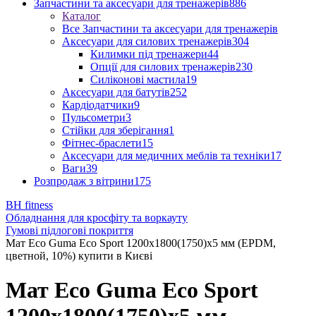
Запчастини та аксесуари для тренажерів
886
Каталог
Все Запчастини та аксесуари для тренажерів
Аксесуари для силових тренажерів
304
Килимки під тренажери
44
Опції для силових тренажерів
230
Силіконові мастила
19
Аксесуари для батутів
252
Кардіодатчики
9
Пульсометри
3
Стійки для зберігання
1
Фітнес-браслети
15
Аксесуари для медичних меблів та техніки
17
Ваги
39
Розпродаж з вітрини
175
BH fitness
Обладнання для кросфіту та воркауту
Гумові підлогові покриття
Мат Eco Guma Eco Sport 1200х1800(1750)х5 мм (EPDM,
цветной, 10%) купити в Києві
Мат Eco Guma Eco Sport