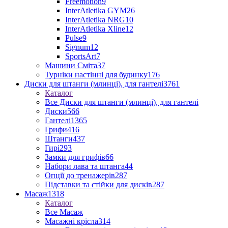
Freemotion
9
InterAtletika GYM
26
InterAtletika NRG
10
InterAtletika Xline
12
Pulse
9
Signum
12
SportsArt
7
Машини Сміта
37
Турніки настінні для будинку
176
Диски для штанги (млинці), для гантелі
3761
Каталог
Все Диски для штанги (млинці), для гантелі
Диски
566
Гантелі
1365
Грифи
416
Штанги
437
Гирі
293
Замки для грифів
66
Набори лава та штанга
44
Опції до тренажерів
287
Підставки та стійки для дисків
287
Масаж
1318
Каталог
Все Масаж
Масажні крісла
314