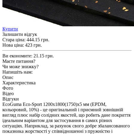
Купити
Залишити відгук
Стара ціна:
444.15 грн.
Нова ціна:
423
грн.
Ви економите:
21.15 грн.
Маєте питання?
Чи може знижку?
Напишіть нам:
Опис
Характеристика
Фото
Відео
Відгуки
EcoGuma Eco-Sport 1200х1800(1750)х5 мм (EPDM,
кольоровий, 10%) - це оригінальний і приємний зовнішній
вигляд плюс набір солідних якостей, що робить дане покриття
ідеальним варіантом для застосування в самих різних
ситуаціях. Наприклад, за рахунок свого добре збалансованого
показника жорсткості у співвідношенні з пружністю і