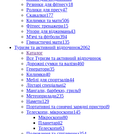
Резинки для фітнесу
18
Ролики для пресу
47
Скакалки
177
Килимки та мати
506
Фітнес тренажери
15
Упори для віджимань
43
М'ячі та фітболи
394
Гімнастичні мати
135
Туризм та активний відпочинок
2062
Каталог
Все Туризм та активний відпочинок
Дорожні сумки та валізи
460
Генератори
35
Килимки
40
Меблі для спортзалів
44
Ліхтарі спеціальні
2
Мангали, барбекю, гриль
9
Метеоприлади
235
Намети
129
Портативні та сонячні зарядні пристрої
9
Телескопи, мікроскопи
145
Мікроскопи
80
Планетарії
2
Телескопи
63
Полювання та стрілянина
354