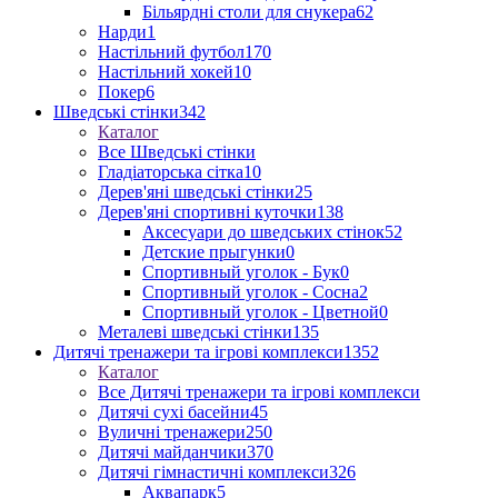
Більярдні столи для снукера
62
Нарди
1
Настільний футбол
170
Настільний хокей
10
Покер
6
Шведські стінки
342
Каталог
Все Шведські стінки
Гладіаторська сітка
10
Дерев'яні шведські стінки
25
Дерев'яні спортивні куточки
138
Аксесуари до шведських стінок
52
Детские прыгунки
0
Спортивный уголок - Бук
0
Спортивный уголок - Сосна
2
Спортивный уголок - Цветной
0
Металеві шведські стінки
135
Дитячі тренажери та ігрові комплекси
1352
Каталог
Все Дитячі тренажери та ігрові комплекси
Дитячі сухі басейни
45
Вуличні тренажери
250
Дитячі майданчики
370
Дитячі гімнастичні комплекси
326
Аквапарк
5