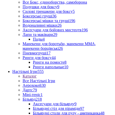
Все Бокс, єдиноборства, самоборона
Подушки для боксу
9
Силові тренажери для боксу
5
Боксерські груші
36
Боксерські мішки та груші
196
Водоналивні мішки
26
Аксесуари для бойових мистецтв
196
Лапи та маківари
29
Пады
4
Манекени для боротьби, манекени ММА,
манекени борцівські
26
Пневмогруші
17
Ринги для боксу
44
Ринги на помосте
8
Ринги напольные
10
Настільні Ігри
555
Каталог
Все Настільні Ігри
Аерохокей
30
Дартс
79
Міні-теніс
1
Більярд
218
Аксесуари для більярду
9
Більярдні стіл для піраміди
97
Більярдні столи для пулу - американка
48