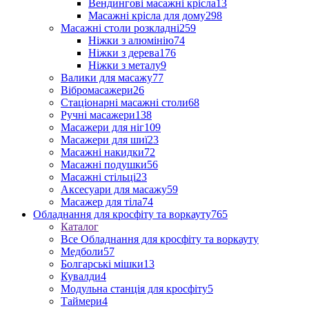
Вендингові масажні крісла
13
Масажні крісла для дому
298
Масажні столи розкладні
259
Ніжки з алюмінію
74
Ніжки з дерева
176
Ніжки з металу
9
Валики для масажу
77
Вібромасажери
26
Стаціонарні масажні столи
68
Ручні масажери
138
Масажери для ніг
109
Масажери для шиї
23
Масажні накидки
72
Масажні подушки
56
Масажні стільці
23
Аксесуари для масажу
59
Масажер для тіла
74
Обладнання для кросфіту та воркауту
765
Каталог
Все Обладнання для кросфіту та воркауту
Медболи
57
Болгарські мішки
13
Кувалди
4
Модульна станція для кросфіту
5
Таймери
4