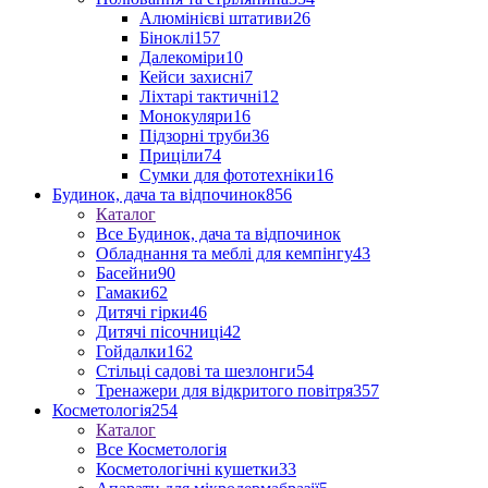
Алюмінієві штативи
26
Біноклі
157
Далекоміри
10
Кейси захисні
7
Ліхтарі тактичні
12
Монокуляри
16
Підзорні труби
36
Приціли
74
Сумки для фототехніки
16
Будинок, дача та відпочинок
856
Каталог
Все Будинок, дача та відпочинок
Обладнання та меблі для кемпінгу
43
Басейни
90
Гамаки
62
Дитячі гірки
46
Дитячі пісочниці
42
Гойдалки
162
Стільці садові та шезлонги
54
Тренажери для відкритого повітря
357
Косметологія
254
Каталог
Все Косметологія
Косметологічні кушетки
33