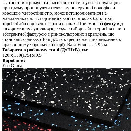
здатності витримувати высокоинтенсивную експлуатацію,
при цьому пропонуючи нековзну поверхню і володіючи
хорошою ударостійкістю, може встановлюватися на
майданчиках для спортивних занять, в залах балістики,
торгівлі або в дитячих ігрових зонах. Приємного ефекту від
використання супроводжує сучасний дизайн з оригінальною
абстрактної фактурою з різнокольорових вкраплень, що
становлять близько 10 відсотків (решта частина виконана в
практичному чорному кольорі). Вага моделі - 5,95 кг
Габарити в робочому стані (ДхШхВ), см:
120 х 180(175) х 0,5
Виробник:
Eco Guma