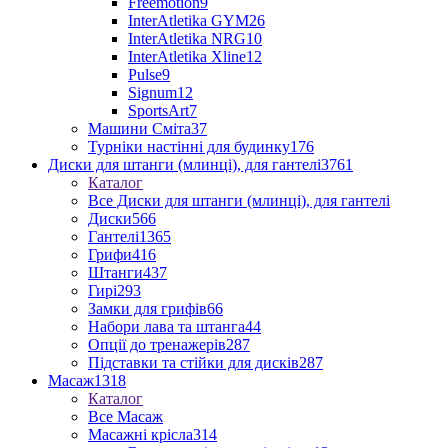
Freemotion
9
InterAtletika GYM
26
InterAtletika NRG
10
InterAtletika Xline
12
Pulse
9
Signum
12
SportsArt
7
Машини Сміта
37
Турніки настінні для будинку
176
Диски для штанги (млинці), для гантелі
3761
Каталог
Все Диски для штанги (млинці), для гантелі
Диски
566
Гантелі
1365
Грифи
416
Штанги
437
Гирі
293
Замки для грифів
66
Набори лава та штанга
44
Опції до тренажерів
287
Підставки та стійки для дисків
287
Масаж
1318
Каталог
Все Масаж
Масажні крісла
314