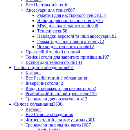
Все Настільний теніс
Аксесуари для тенісу
867
Ракетки для настільного тенісу
334
Набори для настільного тенісу
75
М'ячі для настільного тенісу
96
Тенісні сітки
58
Накладки аерозолі та інші аксесуари
192
Гармати для настільного тенісу
12
Чохли для тенісних столів
12
Професійні тенісні столи
44
Тенісні столи для закритих приміщень
197
Всепогодні тенісні столи
141
Реабілітаційне обладнання
291
Каталог
Все Реабілітаційне обладнання
Інверсійні столи
42
Кардіотренажери для реабілітації
52
Реабілітаційні силові тренажери
159
Тренажери для розтягування
13
Силове обладнання
3630
Каталог
Все Силове обладнання
Фітнес станції для дому та залу
301
Тренажери на вільних вагах
1087