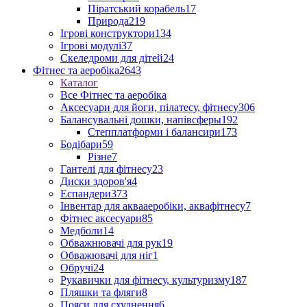
Піратський корабель
17
Природа
219
Ігрові конструктори
134
Ігрові модулі
37
Скеледроми для дітей
24
Фітнес та аеробіка
2643
Каталог
Все Фітнес та аеробіка
Аксесуари для йоги, пілатесу, фітнесу
306
Балансувальні дошки, напівсферы
192
Степплатформи і балансири
173
Бодібари
59
Різне
7
Гантелі для фітнесу
23
Диски здоров'я
4
Еспандери
373
Інвентар для аквааеробіки, аквафітнесу
7
Фітнес аксесуари
85
Медболи
14
Обважнювачі для рук
19
Обважювачі для ніг
1
Обручі
24
Рукавички для фітнесу, культуризму
187
Пляшки та фляги
8
Пояси для схуднення
6