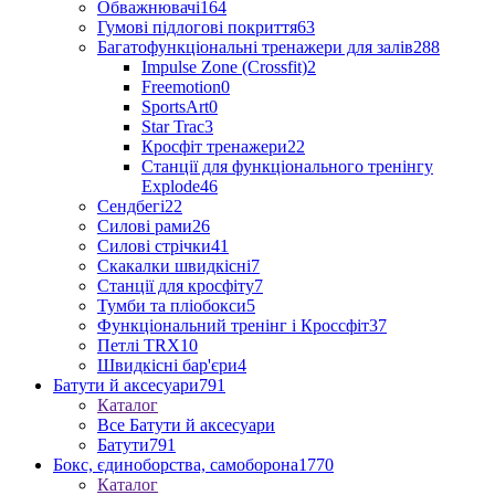
Обважнювачі
164
Гумові підлогові покриття
63
Багатофункціональні тренажери для залів
288
Impulse Zone (Crossfit)
2
Freemotion
0
SportsArt
0
Star Trac
3
Кросфіт тренажери
22
Станції для функціонального тренінгу
Explode
46
Сендбегі
22
Силові рами
26
Силові стрічки
41
Скакалки швидкісні
7
Станції для кросфіту
7
Тумби та пліобокси
5
Функціональний тренінг і Кроссфіт
37
Петлі TRX
10
Швидкісні бар'єри
4
Батути й аксесуари
791
Каталог
Все Батути й аксесуари
Батути
791
Бокс, єдиноборства, самоборона
1770
Каталог