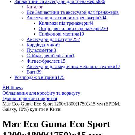
Запчастини та аксесуари для тренажерів
886
Каталог
Все Запчастини та аксесуари для тренажерів
Аксесуари для силових тренажерів
304
Килимки під тренажери
44
Опції для силових тренажерів
230
Силіконові мастила
19
Аксесуари для батутів
252
Кардіодатчики
9
Пульсометри
3
Стійки для зберігання
1
Фітнес-браслети
15
Аксесуари для медичних меблів та техніки
17
Ваги
39
Розпродаж з вітрини
175
BH fitness
Обладнання для кросфіту та воркауту
Гумові підлогові покриття
Мат Eco Guma Eco Sport 1200х1800(1750)х15 мм (EPDM,
Galaxy, 10%) купити в Києві
Мат Eco Guma Eco Sport