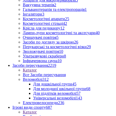
Апарати для мікродермабразії
5
Вакуумна терапія
2
Гальванотерапія та електропорація
1
Інгалятори
3
Косметологічні апарати
25
Косметологічні стільці
42
Крісла для педикюру
12
Лампи-лупи косметологічні та аксесуари
40
Очищувачі повітря
5
Засоби по догляду за шкірою
26
Перукарські та косметологічні візки
29
Зволожувачі повітря
10
Ультразвукові скрабери
8
Інфрачервона сауна
10
Засоби пересування
2219
Каталог
Все Засоби пересування
Веломобілі
312
Для дошкільної групи
45
Для молодшої шкільної групи
68
Для підлітків веломобілі
57
Універсальні веломобілі
143
Електровелосипеди
236
Ігрові види спорту
687
Каталог