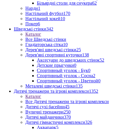
Більярдні столи для снукера
62
Нарди
1
Настільний футбол
170
Настільний хокей
10
Покер
6
Шведські стінки
342
Каталог
Все Шведські стінки
Гладіаторська сітка
10
Дерев'яні шведські стінки
25
Дерев'яні спортивні куточки
138
Аксесуари до шведських стінок
52
Детские прыгунки
0
Спортивный уголок - Бук
0
Спортивный уголок - Сосна
2
Спортивный уголок - Цветной
0
Металеві шведські стінки
135
Дитячі тренажери та ігрові комплекси
1352
Каталог
Все Дитячі тренажери та ігрові комплекси
Дитячі сухі басейни
45
Вуличні тренажери
250
Дитячі майданчики
370
Дитячі гімнастичні комплекси
326
Аквапарк
5