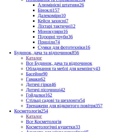
Алюмінієві штативи
26
Біноклі
157
Далекоміри
10
Кейси захисні
7
Ліхтарі тактичні
12
Монокуляри
16
Підзорні труби
36
Приціли
74
Сумки для фототехніки
16
Будинок, дача та відпочинок
856
Каталог
Все Будинок, дача та відпочинок
Обладнання та меблі для кемпінгу
43
Басейни
90
Гамаки
62
Дитячі гірки
46
Дитячі пісочниці
42
Гойдалки
162
Стільці садові та шезлонги
54
Тренажери для відкритого повітря
357
Косметологія
254
Каталог
Все Косметологія
Косметологічні кушетки
33