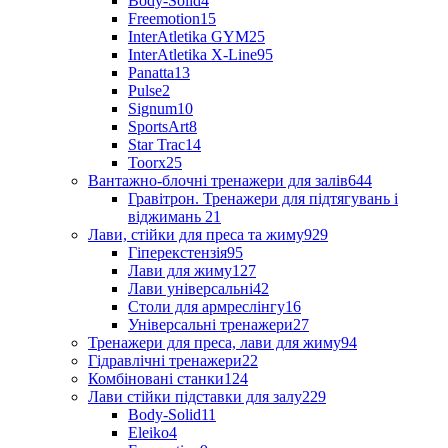
Body-Solid
4
Freemotion
15
InterAtletika GYM
25
InterAtletika X-Line
95
Panatta
13
Pulse
2
Signum
10
SportsArt
8
Star Trac
14
Toorx
25
Вантажно-блочні тренажери для залів
644
Гравітрон. Тренажери для підтягувань і
віджимань
21
Лави, стійки для преса та жиму
929
Гіперекстензія
95
Лави для жиму
127
Лави універсальні
42
Столи для армреслінгу
16
Універсальні тренажери
27
Тренажери для преса, лави для жиму
94
Гідравлічні тренажери
22
Комбіновані станки
124
Лави стійки підставки для залу
229
Body-Solid
11
Eleiko
4