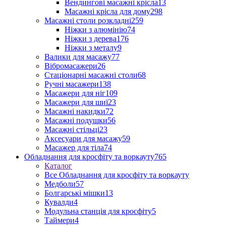
Вендингові масажні крісла
13
Масажні крісла для дому
298
Масажні столи розкладні
259
Ніжки з алюмінію
74
Ніжки з дерева
176
Ніжки з металу
9
Валики для масажу
77
Вібромасажери
26
Стаціонарні масажні столи
68
Ручні масажери
138
Масажери для ніг
109
Масажери для шиї
23
Масажні накидки
72
Масажні подушки
56
Масажні стільці
23
Аксесуари для масажу
59
Масажер для тіла
74
Обладнання для кросфіту та воркауту
765
Каталог
Все Обладнання для кросфіту та воркауту
Медболи
57
Болгарські мішки
13
Кувалди
4
Модульна станція для кросфіту
5
Таймери
4