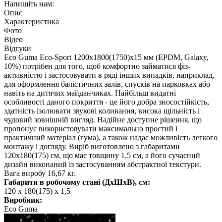
Напишіть нам:
Опис
Характеристика
Фото
Відео
Відгуки
Eco Guma Eco-Sport 1200х1800(1750)х15 мм (EPDM, Galaxy,
10%) потрібен для того, щоб комфортно займатися фіз-
активністю і застосовувати в ряді інших випадків, наприклад,
для оформлення балістичних залів, спусків на парковках або
навіть на дитячих майданчиках. Найбільш видатні
особливості даного покриття - це його добра зносостійкість,
здатність ізолювати звукові коливання, висока щільність і
чудовий зовнішній вигляд. Надійне доступне рішення, що
пропонує використовувати максимально простий і
практичний матеріал (гума), а також надає можливість легкого
монтажу і догляду. Виріб виготовлено з габаритами
120х180(175) см, що має товщину 1,5 см, а його сучасний
дизайн виконаний із застосуванням абстрактної текстури.
Вага виробу 16,67 кг.
Габарити в робочому стані (ДхШхВ), см:
120 х 180(175) х 1,5
Виробник:
Eco Guma