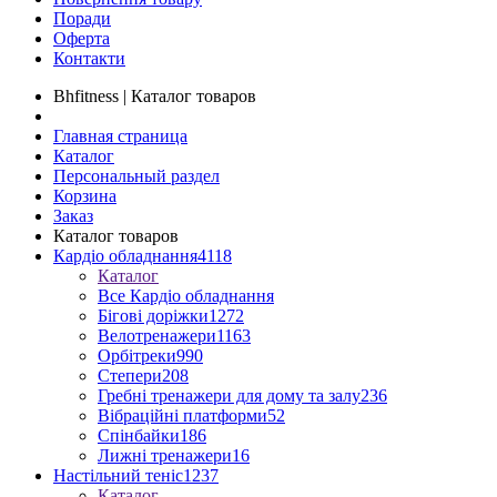
Поради
Оферта
Контакти
Bhfitness | Каталог товаров
Главная страница
Каталог
Персональный раздел
Корзина
Заказ
Каталог товаров
Кардіо обладнання
4118
Каталог
Все Кардіо обладнання
Бігові доріжки
1272
Велотренажери
1163
Орбітреки
990
Степери
208
Гребні тренажери для дому та залу
236
Вібраційні платформи
52
Спінбайки
186
Лижні тренажери
16
Настільний теніс
1237
Каталог