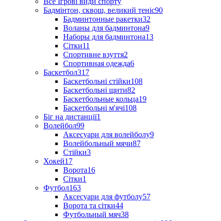
Все Ігрові види спорту
Бадмінтон, сквош, великий теніс
90
Бадминтонные ракетки
32
Воланы для бадминтона
9
Наборы для бадминтона
13
Сітки
11
Спортивне взуття
2
Спортивная одежда
6
Баскетбол
317
Баскетбольні стійки
108
Баскетбольні щити
82
Баскетбольные кольца
19
Баскетбольні м'ячі
108
Біг на дистанції
1
Волейбол
99
Аксесуари для волейболу
9
Волейбольный мячи
87
Стійки
3
Хокей
17
Ворота
16
Сітки
1
Футбол
163
Аксесуари для футболу
57
Ворота та сітки
44
Футбольный мяч
38