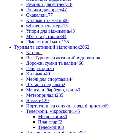
Резинки для фітнесу
18
Ролики для пресу
47
Скакалки
177
Килимки та мати
506
Фітнес тренажери
15
Упори для віджимань
43
М'ячі та фітболи
394
Гімнастичні мати
135
Туризм та активний відпочинок
2062
Каталог
Все Туризм та активний відпочинок
Дорожні сумки та валізи
460
Генератори
35
Килимки
40
Меблі для спортзалів
44
Ліхтарі спеціальні
2
Мангали, барбекю, гриль
9
Метеоприлади
235
Намети
129
Портативні та сонячні зарядні пристрої
9
Телескопи, мікроскопи
145
Мікроскопи
80
Планетарії
2
Телескопи
63
Полювання та стрілянина
354