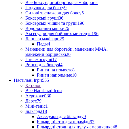
Все Бокс, єдиноборства, самоборона
Подушки для боксу
9
Силові тренажери для боксу
5
Боксерські груші
36
Боксерські мішки та груші
196
Водоналивні мішки
26
Аксесуари для бойових мистецтв
196
Лапи та маківари
29
Пады
4
Манекени для боротьби, манекени ММА,
манекени борцівські
26
Пневмогруші
17
Ринги для боксу
44
Ринги на помосте
8
Ринги напольные
10
Настільні Ігри
555
Каталог
Все Настільні Ігри
Аерохокей
30
Дартс
79
Міні-теніс
1
Більярд
218
Аксесуари для більярду
9
Більярдні стіл для піраміди
97
Більярдні столи для пулу - американка
48