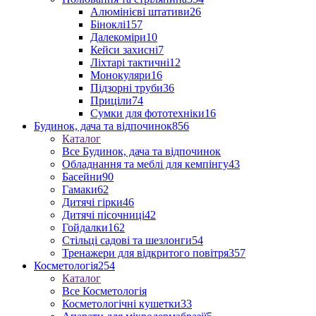
Алюмінієві штативи
26
Біноклі
157
Далекоміри
10
Кейси захисні
7
Ліхтарі тактичні
12
Монокуляри
16
Підзорні труби
36
Приціли
74
Сумки для фототехніки
16
Будинок, дача та відпочинок
856
Каталог
Все Будинок, дача та відпочинок
Обладнання та меблі для кемпінгу
43
Басейни
90
Гамаки
62
Дитячі гірки
46
Дитячі пісочниці
42
Гойдалки
162
Стільці садові та шезлонги
54
Тренажери для відкритого повітря
357
Косметологія
254
Каталог
Все Косметологія
Косметологічні кушетки
33