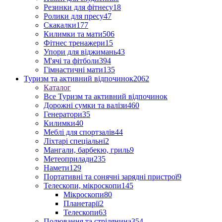
Резинки для фітнесу
18
Ролики для пресу
47
Скакалки
177
Килимки та мати
506
Фітнес тренажери
15
Упори для віджимань
43
М'ячі та фітболи
394
Гімнастичні мати
135
Туризм та активний відпочинок
2062
Каталог
Все Туризм та активний відпочинок
Дорожні сумки та валізи
460
Генератори
35
Килимки
40
Меблі для спортзалів
44
Ліхтарі спеціальні
2
Мангали, барбекю, гриль
9
Метеоприлади
235
Намети
129
Портативні та сонячні зарядні пристрої
9
Телескопи, мікроскопи
145
Мікроскопи
80
Планетарії
2
Телескопи
63
Полювання та стрілянина
354