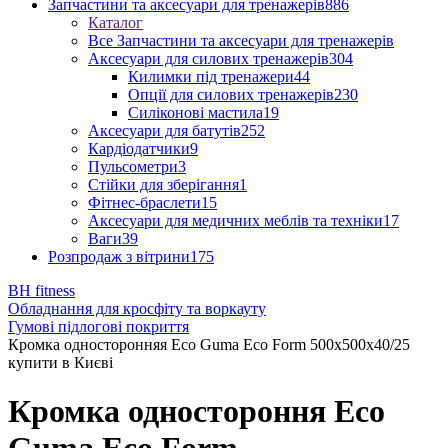
Запчастини та аксесуари для тренажерів
886
Каталог
Все Запчастини та аксесуари для тренажерів
Аксесуари для силових тренажерів
304
Килимки під тренажери
44
Опції для силових тренажерів
230
Силіконові мастила
19
Аксесуари для батутів
252
Кардіодатчики
9
Пульсометри
3
Стійки для зберігання
1
Фітнес-браслети
15
Аксесуари для медичних меблів та техніки
17
Ваги
39
Розпродаж з вітрини
175
BH fitness
Обладнання для кросфіту та воркауту
Гумові підлогові покриття
Кромка односторонняя Eco Guma Eco Form 500х500х40/25
купити в Києві
Кромка одностороння Eco