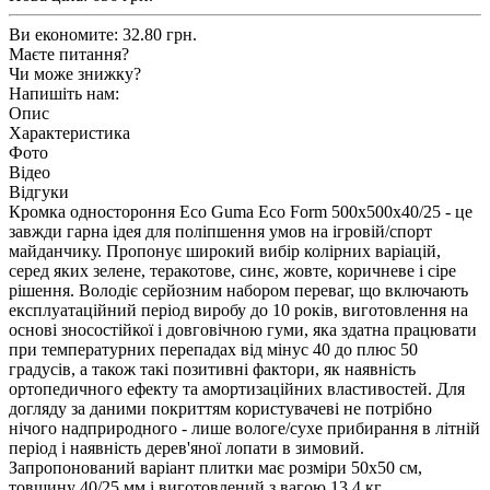
Ви економите:
32.80 грн.
Маєте питання?
Чи може знижку?
Напишіть нам:
Опис
Характеристика
Фото
Відео
Відгуки
Кромка одностороння Eco Guma Eco Form 500х500х40/25 - це
завжди гарна ідея для поліпшення умов на ігровій/спорт
майданчику. Пропонує широкий вибір колірних варіацій,
серед яких зелене, теракотове, синє, жовте, коричневе і сіре
рішення. Володіє серйозним набором переваг, що включають
експлуатаційний період виробу до 10 років, виготовлення на
основі зносостійкої і довговічною гуми, яка здатна працювати
при температурних перепадах від мінус 40 до плюс 50
градусів, а також такі позитивні фактори, як наявність
ортопедичного ефекту та амортизаційних властивостей. Для
догляду за даними покриттям користувачеві не потрібно
нічого надприродного - лише вологе/сухе прибирання в літній
період і наявність дерев'яної лопати в зимовий.
Запропонований варіант плитки має розміри 50х50 см,
товщину 40/25 мм і виготовлений з вагою 13,4 кг