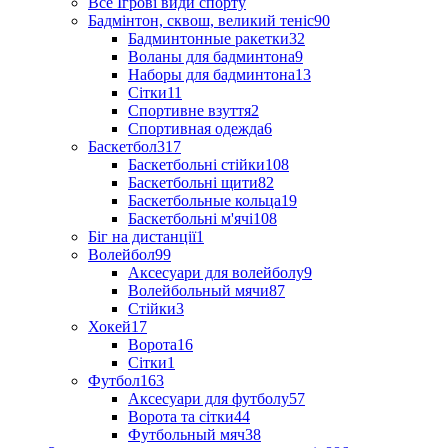
Все Ігрові види спорту
Бадмінтон, сквош, великий теніс
90
Бадминтонные ракетки
32
Воланы для бадминтона
9
Наборы для бадминтона
13
Сітки
11
Спортивне взуття
2
Спортивная одежда
6
Баскетбол
317
Баскетбольні стійки
108
Баскетбольні щити
82
Баскетбольные кольца
19
Баскетбольні м'ячі
108
Біг на дистанції
1
Волейбол
99
Аксесуари для волейболу
9
Волейбольный мячи
87
Стійки
3
Хокей
17
Ворота
16
Сітки
1
Футбол
163
Аксесуари для футболу
57
Ворота та сітки
44
Футбольный мяч
38