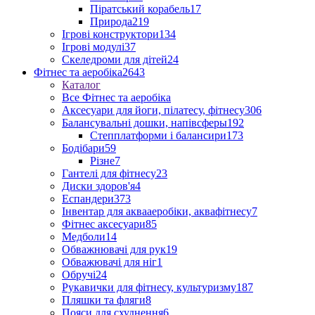
Піратський корабель
17
Природа
219
Ігрові конструктори
134
Ігрові модулі
37
Скеледроми для дітей
24
Фітнес та аеробіка
2643
Каталог
Все Фітнес та аеробіка
Аксесуари для йоги, пілатесу, фітнесу
306
Балансувальні дошки, напівсферы
192
Степплатформи і балансири
173
Бодібари
59
Різне
7
Гантелі для фітнесу
23
Диски здоров'я
4
Еспандери
373
Інвентар для аквааеробіки, аквафітнесу
7
Фітнес аксесуари
85
Медболи
14
Обважнювачі для рук
19
Обважювачі для ніг
1
Обручі
24
Рукавички для фітнесу, культуризму
187
Пляшки та фляги
8
Пояси для схуднення
6