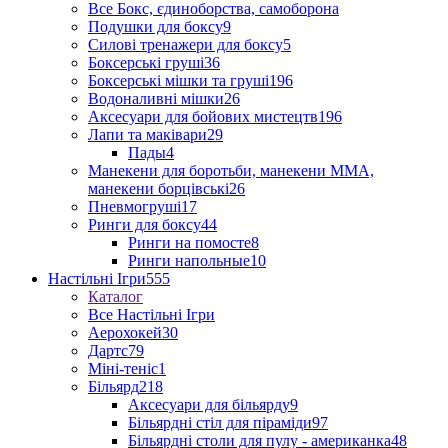
Все Бокс, єдиноборства, самоборона
Подушки для боксу
9
Силові тренажери для боксу
5
Боксерські груші
36
Боксерські мішки та груші
196
Водоналивні мішки
26
Аксесуари для бойових мистецтв
196
Лапи та маківари
29
Пады
4
Манекени для боротьби, манекени ММА,
манекени борцівські
26
Пневмогруші
17
Ринги для боксу
44
Ринги на помосте
8
Ринги напольные
10
Настільні Ігри
555
Каталог
Все Настільні Ігри
Аерохокей
30
Дартс
79
Міні-теніс
1
Більярд
218
Аксесуари для більярду
9
Більярдні стіл для піраміди
97
Більярдні столи для пулу - американка
48