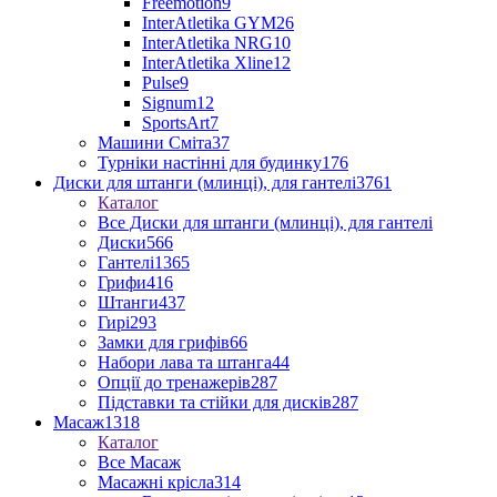
Freemotion
9
InterAtletika GYM
26
InterAtletika NRG
10
InterAtletika Xline
12
Pulse
9
Signum
12
SportsArt
7
Машини Сміта
37
Турніки настінні для будинку
176
Диски для штанги (млинці), для гантелі
3761
Каталог
Все Диски для штанги (млинці), для гантелі
Диски
566
Гантелі
1365
Грифи
416
Штанги
437
Гирі
293
Замки для грифів
66
Набори лава та штанга
44
Опції до тренажерів
287
Підставки та стійки для дисків
287
Масаж
1318
Каталог
Все Масаж
Масажні крісла
314