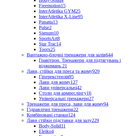
Body-Solid
4
Freemotion
15
InterAtletika GYM
25
InterAtletika X-Line
95
Panatta
13
Pulse
2
Signum
10
SportsArt
8
Star Trac
14
Toorx
25
Вантажно-блочні тренажери для залів
644
Гравітрон. Тренажери для підтягувань і
віджимань
21
Лави, стійки для преса та жиму
929
Гіперекстензія
95
Лави для жиму
127
Лави універсальні
42
Столи для армреслінгу
16
Універсальні тренажери
27
Тренажери для преса, лави для жиму
94
Гідравлічні тренажери
22
Комбіновані станки
124
Лави стійки підставки для залу
229
Body-Solid
11
Eleiko
4