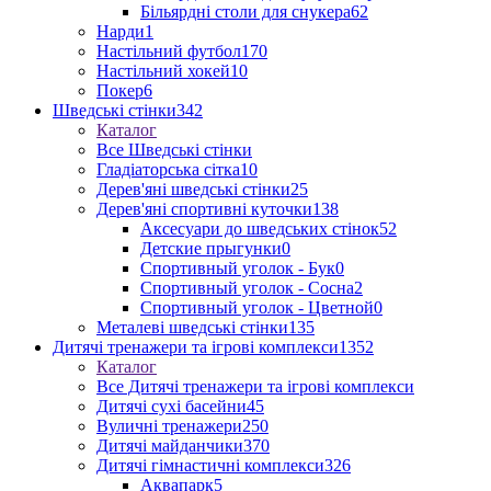
Більярдні столи для снукера
62
Нарди
1
Настільний футбол
170
Настільний хокей
10
Покер
6
Шведські стінки
342
Каталог
Все Шведські стінки
Гладіаторська сітка
10
Дерев'яні шведські стінки
25
Дерев'яні спортивні куточки
138
Аксесуари до шведських стінок
52
Детские прыгунки
0
Спортивный уголок - Бук
0
Спортивный уголок - Сосна
2
Спортивный уголок - Цветной
0
Металеві шведські стінки
135
Дитячі тренажери та ігрові комплекси
1352
Каталог
Все Дитячі тренажери та ігрові комплекси
Дитячі сухі басейни
45
Вуличні тренажери
250
Дитячі майданчики
370
Дитячі гімнастичні комплекси
326
Аквапарк
5