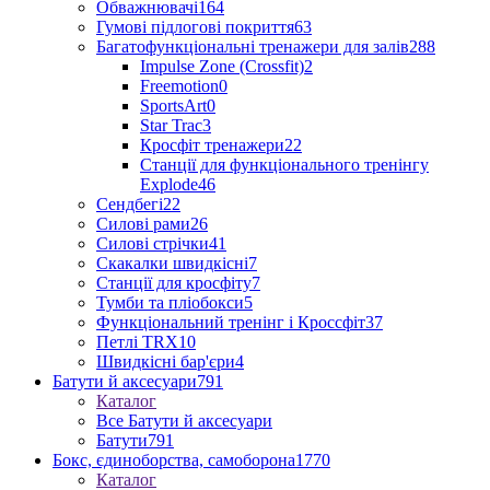
Обважнювачі
164
Гумові підлогові покриття
63
Багатофункціональні тренажери для залів
288
Impulse Zone (Crossfit)
2
Freemotion
0
SportsArt
0
Star Trac
3
Кросфіт тренажери
22
Станції для функціонального тренінгу
Explode
46
Сендбегі
22
Силові рами
26
Силові стрічки
41
Скакалки швидкісні
7
Станції для кросфіту
7
Тумби та пліобокси
5
Функціональний тренінг і Кроссфіт
37
Петлі TRX
10
Швидкісні бар'єри
4
Батути й аксесуари
791
Каталог
Все Батути й аксесуари
Батути
791
Бокс, єдиноборства, самоборона
1770
Каталог