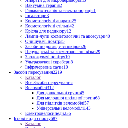
Апарати для мікродермабразії
5
Вакуумна терапія
2
Гальванотерапія та електропорація
1
Інгалятори
3
Косметологічні апарати
25
Косметологічні стільці
42
Крісла для педикюру
12
Лампи-лупи косметологічні та аксесуари
40
Очищувачі повітря
5
Засоби по догляду за шкірою
26
Перукарські та косметологічні візки
29
Зволожувачі повітря
10
Ультразвукові скрабери
8
Інфрачервона сауна
10
Засоби пересування
2219
Каталог
Все Засоби пересування
Веломобілі
312
Для дошкільної групи
45
Для молодшої шкільної групи
68
Для підлітків веломобілі
57
Універсальні веломобілі
143
Електровелосипеди
236
Ігрові види спорту
687
Каталог