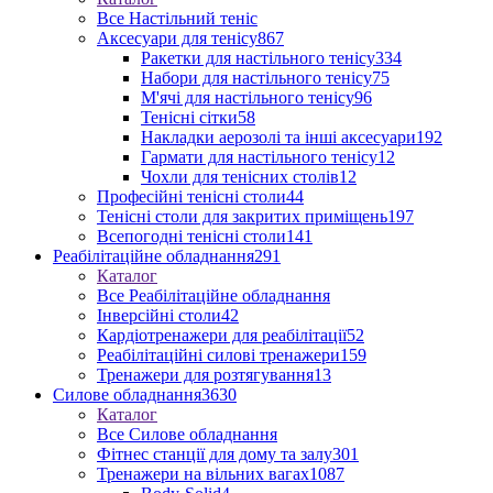
Все Настільний теніс
Аксесуари для тенісу
867
Ракетки для настільного тенісу
334
Набори для настільного тенісу
75
М'ячі для настільного тенісу
96
Тенісні сітки
58
Накладки аерозолі та інші аксесуари
192
Гармати для настільного тенісу
12
Чохли для тенісних столів
12
Професійні тенісні столи
44
Тенісні столи для закритих приміщень
197
Всепогодні тенісні столи
141
Реабілітаційне обладнання
291
Каталог
Все Реабілітаційне обладнання
Інверсійні столи
42
Кардіотренажери для реабілітації
52
Реабілітаційні силові тренажери
159
Тренажери для розтягування
13
Силове обладнання
3630
Каталог
Все Силове обладнання
Фітнес станції для дому та залу
301
Тренажери на вільних вагах
1087