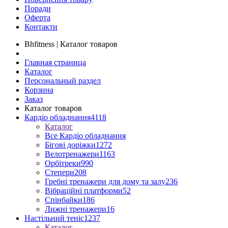
Поради
Оферта
Контакти
Bhfitness | Каталог товаров
Главная страница
Каталог
Персональный раздел
Корзина
Заказ
Каталог товаров
Кардіо обладнання
4118
Каталог
Все Кардіо обладнання
Бігові доріжки
1272
Велотренажери
1163
Орбітреки
990
Степери
208
Гребні тренажери для дому та залу
236
Вібраційні платформи
52
Спінбайки
186
Лижні тренажери
16
Настільний теніс
1237
Каталог