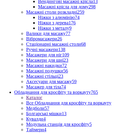
Вендингові масажні крісла
13
Масажні крісла для дому
298
Масажні столи розкладні
259
Ніжки з алюмінію
74
Ніжки з дерева
176
Ніжки з металу
9
Валики для масажу
77
Вібромасажери
26
Стаціонарні масажні столи
68
Ручні масажери
138
Масажери для ніг
109
Масажери для шиї
23
Масажні накидки
72
Масажні подушки
56
Масажні стільці
23
Аксесуари для масажу
59
Масажер для тіла
74
Обладнання для кросфіту та воркауту
765
Каталог
Все Обладнання для кросфіту та воркауту
Медболи
57
Болгарські мішки
13
Кувалди
4
Модульна станція для кросфіту
5
Таймери
4