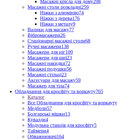
Масажні крісла для дому
298
Масажні столи розкладні
259
Ніжки з алюмінію
74
Ніжки з дерева
176
Ніжки з металу
9
Валики для масажу
77
Вібромасажери
26
Стаціонарні масажні столи
68
Ручні масажери
138
Масажери для ніг
109
Масажери для шиї
23
Масажні накидки
72
Масажні подушки
56
Масажні стільці
23
Аксесуари для масажу
59
Масажер для тіла
74
Обладнання для кросфіту та воркауту
765
Каталог
Все Обладнання для кросфіту та воркауту
Медболи
57
Болгарські мішки
13
Кувалди
4
Модульна станція для кросфіту
5
Таймери
4
Обважнювачі
164