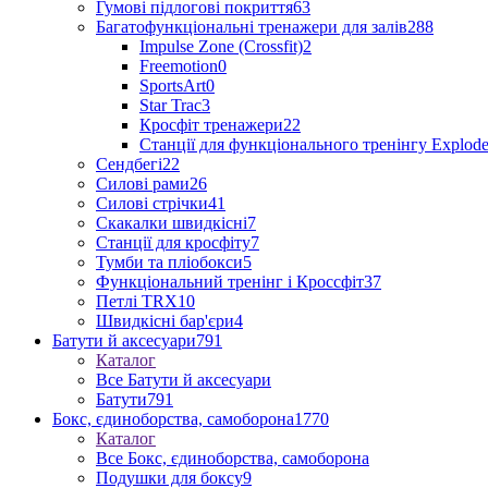
Гумові підлогові покриття
63
Багатофункціональні тренажери для залів
288
Impulse Zone (Crossfit)
2
Freemotion
0
SportsArt
0
Star Trac
3
Кросфіт тренажери
22
Станції для функціонального тренінгу Explod
Сендбегі
22
Силові рами
26
Силові стрічки
41
Скакалки швидкісні
7
Станції для кросфіту
7
Тумби та пліобокси
5
Функціональний тренінг і Кроссфіт
37
Петлі TRX
10
Швидкісні бар'єри
4
Батути й аксесуари
791
Каталог
Все Батути й аксесуари
Батути
791
Бокс, єдиноборства, самоборона
1770
Каталог
Все Бокс, єдиноборства, самоборона
Подушки для боксу
9