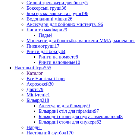
Силові тренажери для боксу
5
Боксерські груші
36
Боксерські мішки та груші
196
Водоналивні мішки
26
Аксесуари для бойових мистецтв
196
Лапи та маківари
29
Пады
4
Манекени для боротьби, манекени ММА, манекени 
Пневмогруші
17
Ринги для боксу
44
Ринги на помосте
8
Ринги напольные
10
Настільні Ігри
555
Каталог
Все Настільні Ігри
Аерохокей
30
Дартс
79
Міні-теніс
1
Більярд
218
Аксесуари для більярду
9
Більярдні стіл для піраміди
97
Більярдні столи для пулу - американка
48
Більярдні столи для снукера
62
Нарди
1
Настільний футбол
170