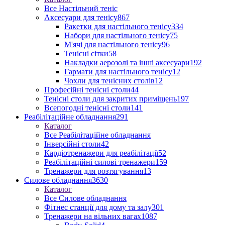
Все Настільний теніс
Аксесуари для тенісу
867
Ракетки для настільного тенісу
334
Набори для настільного тенісу
75
М'ячі для настільного тенісу
96
Тенісні сітки
58
Накладки аерозолі та інші аксесуари
192
Гармати для настільного тенісу
12
Чохли для тенісних столів
12
Професійні тенісні столи
44
Тенісні столи для закритих приміщень
197
Всепогодні тенісні столи
141
Реабілітаційне обладнання
291
Каталог
Все Реабілітаційне обладнання
Інверсійні столи
42
Кардіотренажери для реабілітації
52
Реабілітаційні силові тренажери
159
Тренажери для розтягування
13
Силове обладнання
3630
Каталог
Все Силове обладнання
Фітнес станції для дому та залу
301
Тренажери на вільних вагах
1087