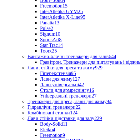
Body-Solid
4
Freemotion
15
InterAtletika GYM
25
InterAtletika X-Line
95
Panatta
13
Pulse
2
Signum
10
SportsArt
8
Star Trac
14
Toorx
25
Вантажно-блочні тренажери для залів
644
Гравітрон. Тренажери для підтягувань і відж
Лави, стійки для преса та жиму
929
Гіперекстензія
95
Лави для жиму
127
Лави універсальні
42
Столи для армреслінгу
16
Універсальні тренажери
27
Тренажери для преса, лави для жиму
94
Гідравлічні тренажери
22
Комбіновані станки
124
Лави стійки підставки для залу
229
Body-Solid
11
Eleiko
4
Freemotion
9