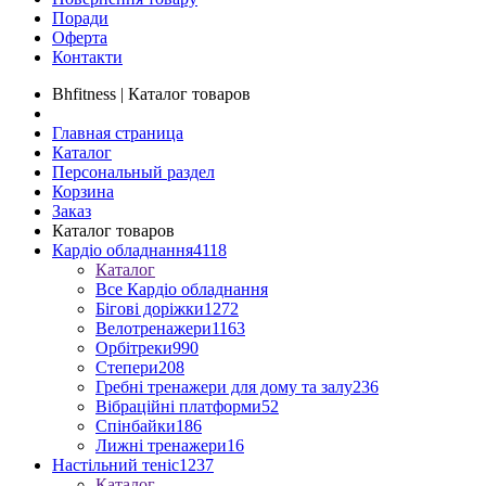
Поради
Оферта
Контакти
Bhfitness | Каталог товаров
Главная страница
Каталог
Персональный раздел
Корзина
Заказ
Каталог товаров
Кардіо обладнання
4118
Каталог
Все Кардіо обладнання
Бігові доріжки
1272
Велотренажери
1163
Орбітреки
990
Степери
208
Гребні тренажери для дому та залу
236
Вібраційні платформи
52
Спінбайки
186
Лижні тренажери
16
Настільний теніс
1237
Каталог