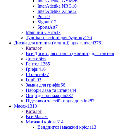
InterAtletika GYM
26
InterAtletika NRG
10
InterAtletika Xline
12
Pulse
9
Signum
12
SportsArt
7
Машини Сміта
37
Турніки настінні для будинку
176
Диски для штанги (млинці), для гантелі
3761
Каталог
Все Диски для штанги (млинці), для гантелі
Диски
566
Гантелі
1365
Грифи
416
Штанги
437
Гирі
293
Замки для грифів
66
Набори лава та штанга
44
Опції до тренажерів
287
Підставки та стійки для дисків
287
Масаж
1318
Каталог
Все Масаж
Масажні крісла
314
Вендингові масажні крісла
13