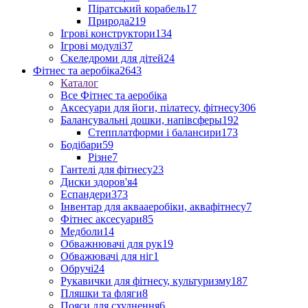
Піратський корабель
17
Природа
219
Ігрові конструктори
134
Ігрові модулі
37
Скеледроми для дітей
24
Фітнес та аеробіка
2643
Каталог
Все Фітнес та аеробіка
Аксесуари для йоги, пілатесу, фітнесу
306
Балансувальні дошки, напівсферы
192
Степплатформи і балансири
173
Бодібари
59
Різне
7
Гантелі для фітнесу
23
Диски здоров'я
4
Еспандери
373
Інвентар для аквааеробіки, аквафітнесу
7
Фітнес аксесуари
85
Медболи
14
Обважнювачі для рук
19
Обважювачі для ніг
1
Обручі
24
Рукавички для фітнесу, культуризму
187
Пляшки та фляги
8
Пояси для схуднення
6