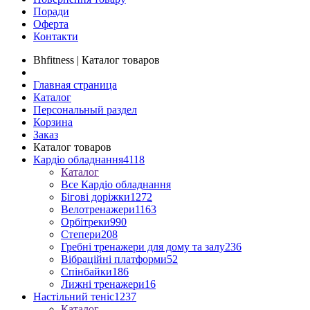
Поради
Оферта
Контакти
Bhfitness | Каталог товаров
Главная страница
Каталог
Персональный раздел
Корзина
Заказ
Каталог товаров
Кардіо обладнання
4118
Каталог
Все Кардіо обладнання
Бігові доріжки
1272
Велотренажери
1163
Орбітреки
990
Степери
208
Гребні тренажери для дому та залу
236
Вібраційні платформи
52
Спінбайки
186
Лижні тренажери
16
Настільний теніс
1237
Каталог