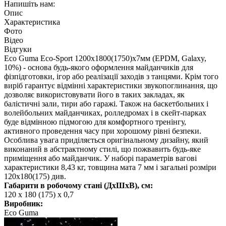
Напишіть нам:
Опис
Характеристика
Фото
Відео
Відгуки
Eco Guma Eco-Sport 1200х1800(1750)х7мм (EPDM, Galaxy,
10%) - основа будь-якого оформлення майданчиків для
фізпідготовки, ігор або реалізації заходів з танцями. Крім того
виріб гарантує відмінні характеристики звукопоглинання, що
дозволяє використовувати його в таких закладах, як
балістичні зали, тири або гаражі. Також на баскетбольних і
волейбольних майданчиках, ролледромах і в скейт-парках
буде відмінною підмогою для комфортного тренінгу,
активного проведення часу при хорошому рівні безпеки.
Особлива увага приділяється оригінальному дизайну, який
виконаний в абстрактному стилі, що пожвавить будь-яке
приміщення або майданчик. У наборі параметрів вагові
характеристики 8,43 кг, товщина мата 7 мм і загальні розміри
120х180(175) див.
Габарити в робочому стані (ДхШхВ), см:
120 х 180 (175) х 0,7
Виробник:
Eco Guma