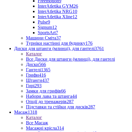
Freemotion
9
InterAtletika GYM
26
InterAtletika NRG
10
InterAtletika Xline
12
Pulse
9
Signum
12
SportsArt
7
Машини Сміта
37
Турніки настінні для будинку
176
Диски для штанги (млинці), для гантелі
3761
Каталог
Все Диски для штанги (млинці), для гантелі
Диски
566
Гантелі
1365
Грифи
416
Штанги
437
Гирі
293
Замки для грифів
66
Набори лава та штанга
44
Опції до тренажерів
287
Підставки та стійки для дисків
287
Масаж
1318
Каталог
Все Масаж
Масажні крісла
314