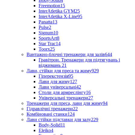
Body-Solid
4
Freemotion
15
InterAtletika GYM
25
InterAtletika X-Line
95
Panatta
13
Pulse
2
Signum
10
SportsArt
8
Star Trac
14
Toorx
25
Вантажно-блочні тренажери для залів
644
Гравітрон. Тренажери для підтягувань і
віджимань
21
Лави, стійки для преса та жиму
929
Гіперекстензія
95
Лави для жиму
127
Лави універсальні
42
Столи для армреслінгу
16
Універсальні тренажери
27
Тренажери для преса, лави для жиму
94
Гідравлічні тренажери
22
Комбіновані станки
124
Лави стійки підставки для залу
229
Body-Solid
11
Eleiko
4