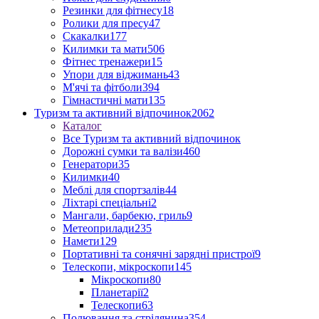
Резинки для фітнесу
18
Ролики для пресу
47
Скакалки
177
Килимки та мати
506
Фітнес тренажери
15
Упори для віджимань
43
М'ячі та фітболи
394
Гімнастичні мати
135
Туризм та активний відпочинок
2062
Каталог
Все Туризм та активний відпочинок
Дорожні сумки та валізи
460
Генератори
35
Килимки
40
Меблі для спортзалів
44
Ліхтарі спеціальні
2
Мангали, барбекю, гриль
9
Метеоприлади
235
Намети
129
Портативні та сонячні зарядні пристрої
9
Телескопи, мікроскопи
145
Мікроскопи
80
Планетарії
2
Телескопи
63
Полювання та стрілянина
354