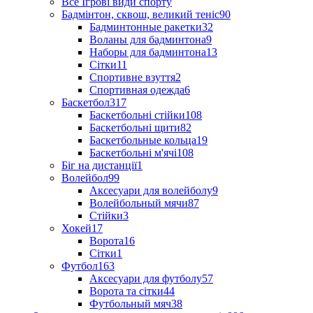
Все Ігрові види спорту
Бадмінтон, сквош, великий теніс
90
Бадминтонные ракетки
32
Воланы для бадминтона
9
Наборы для бадминтона
13
Сітки
11
Спортивне взуття
2
Спортивная одежда
6
Баскетбол
317
Баскетбольні стійки
108
Баскетбольні щити
82
Баскетбольные кольца
19
Баскетбольні м'ячі
108
Біг на дистанції
1
Волейбол
99
Аксесуари для волейболу
9
Волейбольный мячи
87
Стійки
3
Хокей
17
Ворота
16
Сітки
1
Футбол
163
Аксесуари для футболу
57
Ворота та сітки
44
Футбольный мяч
38