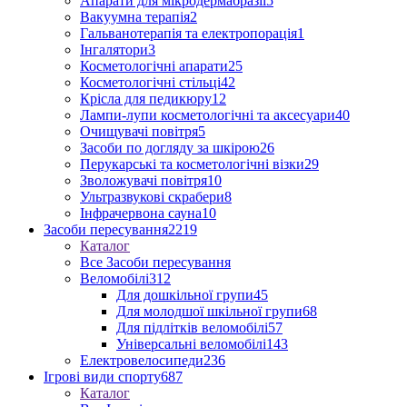
Апарати для мікродермабразії
5
Вакуумна терапія
2
Гальванотерапія та електропорація
1
Інгалятори
3
Косметологічні апарати
25
Косметологічні стільці
42
Крісла для педикюру
12
Лампи-лупи косметологічні та аксесуари
40
Очищувачі повітря
5
Засоби по догляду за шкірою
26
Перукарські та косметологічні візки
29
Зволожувачі повітря
10
Ультразвукові скрабери
8
Інфрачервона сауна
10
Засоби пересування
2219
Каталог
Все Засоби пересування
Веломобілі
312
Для дошкільної групи
45
Для молодшої шкільної групи
68
Для підлітків веломобілі
57
Універсальні веломобілі
143
Електровелосипеди
236
Ігрові види спорту
687
Каталог