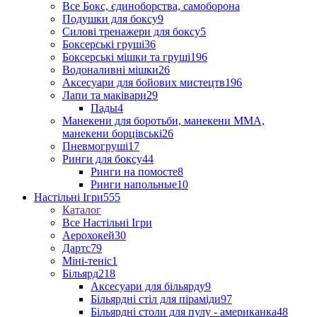
Все Бокс, єдиноборства, самоборона
Подушки для боксу
9
Силові тренажери для боксу
5
Боксерські груші
36
Боксерські мішки та груші
196
Водоналивні мішки
26
Аксесуари для бойових мистецтв
196
Лапи та маківари
29
Пады
4
Манекени для боротьби, манекени ММА,
манекени борцівські
26
Пневмогруші
17
Ринги для боксу
44
Ринги на помосте
8
Ринги напольные
10
Настільні Ігри
555
Каталог
Все Настільні Ігри
Аерохокей
30
Дартс
79
Міні-теніс
1
Більярд
218
Аксесуари для більярду
9
Більярдні стіл для піраміди
97
Більярдні столи для пулу - американка
48