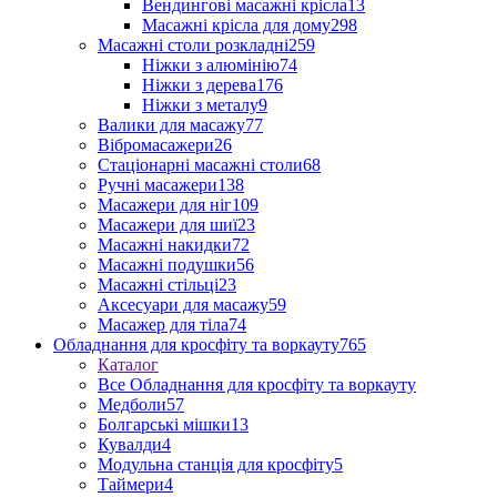
Вендингові масажні крісла
13
Масажні крісла для дому
298
Масажні столи розкладні
259
Ніжки з алюмінію
74
Ніжки з дерева
176
Ніжки з металу
9
Валики для масажу
77
Вібромасажери
26
Стаціонарні масажні столи
68
Ручні масажери
138
Масажери для ніг
109
Масажери для шиї
23
Масажні накидки
72
Масажні подушки
56
Масажні стільці
23
Аксесуари для масажу
59
Масажер для тіла
74
Обладнання для кросфіту та воркауту
765
Каталог
Все Обладнання для кросфіту та воркауту
Медболи
57
Болгарські мішки
13
Кувалди
4
Модульна станція для кросфіту
5
Таймери
4