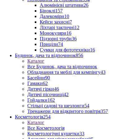
Алюмінієві штативи
26
Біноклі
157
Далекоміри
10
Кейси захисні
7
Ліхтарі тактичні
12
Монокуляри
16
Підзорні труби
36
Приціли
74
Сумки для фототехніки
16
Будинок, дача та відпочинок
856
Каталог
Все Будинок, дача та відпочинок
Обладнання та меблі для кемпінгу
43
Басейни
90
Гамаки
62
Дитячі гірки
46
Дитячі пісочниці
42
Гойдалки
162
Стільці садові та шезлонги
54
Тренажери для відкритого повітря
357
Косметологія
254
Каталог
Все Косметологія
Косметологічні кушетки
33