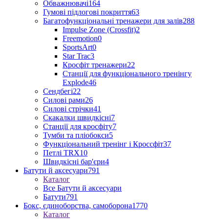
Обважнювачі
164
Гумові підлогові покриття
63
Багатофункціональні тренажери для залів
288
Impulse Zone (Crossfit)
2
Freemotion
0
SportsArt
0
Star Trac
3
Кросфіт тренажери
22
Станції для функціонального тренінгу
Explode
46
Сендбегі
22
Силові рами
26
Силові стрічки
41
Скакалки швидкісні
7
Станції для кросфіту
7
Тумби та пліобокси
5
Функціональний тренінг і Кроссфіт
37
Петлі TRX
10
Швидкісні бар'єри
4
Батути й аксесуари
791
Каталог
Все Батути й аксесуари
Батути
791
Бокс, єдиноборства, самоборона
1770
Каталог