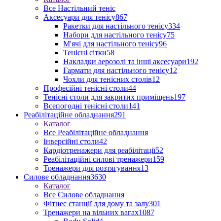
Все Настільний теніс
Аксесуари для тенісу
867
Ракетки для настільного тенісу
334
Набори для настільного тенісу
75
М'ячі для настільного тенісу
96
Тенісні сітки
58
Накладки аерозолі та інші аксесуари
192
Гармати для настільного тенісу
12
Чохли для тенісних столів
12
Професійні тенісні столи
44
Тенісні столи для закритих приміщень
197
Всепогодні тенісні столи
141
Реабілітаційне обладнання
291
Каталог
Все Реабілітаційне обладнання
Інверсійні столи
42
Кардіотренажери для реабілітації
52
Реабілітаційні силові тренажери
159
Тренажери для розтягування
13
Силове обладнання
3630
Каталог
Все Силове обладнання
Фітнес станції для дому та залу
301
Тренажери на вільних вагах
1087