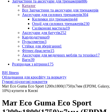
Запчастини та аксесуари для тренажерів
886
Каталог
Все Запчастини та аксесуари для тренажерів
Аксесуари для силових тренажерів
304
Килимки під тренажери
44
Опції для силових тренажерів
230
Силіконові мастила
19
Аксесуари для батутів
252
Кардіодатчики
9
Пульсометри
3
Стійки для зберігання
1
Фітнес-браслети
15
Аксесуари для медичних меблів та техніки
17
Ваги
39
Розпродаж з вітрини
175
BH fitness
Обладнання для кросфіту та воркауту
Гумові підлогові покриття
Мат Eco Guma Eco Sport 1200х1800(1750)х7мм (EPDM, Galaxy,
10%) купити в Києві
Мат Eco Guma Eco Sport