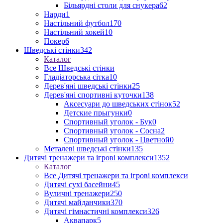
Більярдні столи для снукера
62
Нарди
1
Настільний футбол
170
Настільний хокей
10
Покер
6
Шведські стінки
342
Каталог
Все Шведські стінки
Гладіаторська сітка
10
Дерев'яні шведські стінки
25
Дерев'яні спортивні куточки
138
Аксесуари до шведських стінок
52
Детские прыгунки
0
Спортивный уголок - Бук
0
Спортивный уголок - Сосна
2
Спортивный уголок - Цветной
0
Металеві шведські стінки
135
Дитячі тренажери та ігрові комплекси
1352
Каталог
Все Дитячі тренажери та ігрові комплекси
Дитячі сухі басейни
45
Вуличні тренажери
250
Дитячі майданчики
370
Дитячі гімнастичні комплекси
326
Аквапарк
5