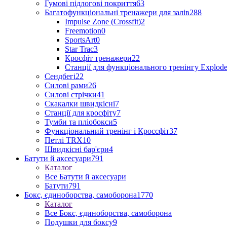
Гумові підлогові покриття
63
Багатофункціональні тренажери для залів
288
Impulse Zone (Crossfit)
2
Freemotion
0
SportsArt
0
Star Trac
3
Кросфіт тренажери
22
Станції для функціонального тренінгу Explod
Сендбегі
22
Силові рами
26
Силові стрічки
41
Скакалки швидкісні
7
Станції для кросфіту
7
Тумби та пліобокси
5
Функціональний тренінг і Кроссфіт
37
Петлі TRX
10
Швидкісні бар'єри
4
Батути й аксесуари
791
Каталог
Все Батути й аксесуари
Батути
791
Бокс, єдиноборства, самоборона
1770
Каталог
Все Бокс, єдиноборства, самоборона
Подушки для боксу
9