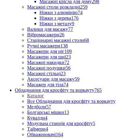
Масажні крісла для дому
298
Масажні столи розкладні
259
Ніжки з алюмінію
74
Ніжки з дерева
176
Ніжки з металу
9
Валики для масажу
77
Вібромасажери
26
Стаціонарні масажні столи
68
Ручні масажери
138
Масажери для ніг
109
Масажери для шиї
23
Масажні накидки
72
Масажні подушки
56
Масажні стільці
23
Аксесуари для масажу
59
Масажер для тіла
74
Обладнання для кросфіту та воркауту
765
Каталог
Все Обладнання для кросфіту та воркауту
Медболи
57
Болгарські мішки
13
Кувалди
4
Модульна станція для кросфіту
5
Таймери
4
Обважнювачі
164