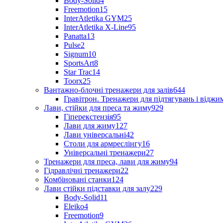
Body-Solid
4
Freemotion
15
InterAtletika GYM
25
InterAtletika X-Line
95
Panatta
13
Pulse
2
Signum
10
SportsArt
8
Star Trac
14
Toorx
25
Вантажно-блочні тренажери для залів
644
Гравітрон. Тренажери для підтягувань і відж
Лави, стійки для преса та жиму
929
Гіперекстензія
95
Лави для жиму
127
Лави універсальні
42
Столи для армреслінгу
16
Універсальні тренажери
27
Тренажери для преса, лави для жиму
94
Гідравлічні тренажери
22
Комбіновані станки
124
Лави стійки підставки для залу
229
Body-Solid
11
Eleiko
4
Freemotion
9