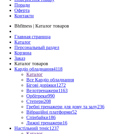
Поради
Оферта
Контакти
Bhfitness | Каталог товаров
Главная страница
Каталог
Персональный раздел
Корзина
Заказ
Каталог товаров
Кардіо обладнання
4118
Каталог
Все Кардіо обладнання
Бігові доріжки
1272
Велотренажери
1163
Орбітреки
990
Степери
208
Гребні тренажери для дому та залу
236
Вібраційні платформи
52
Спінбайки
186
Лижні тренажери
16
Настільний теніс
1237
Каталог