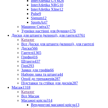
InterAtletika GYM
26
InterAtletika NRG
10
InterAtletika Xline
12
Pulse
9
Signum
12
SportsArt
7
Машини Сміта
37
Турніки настінні для будинку
176
Диски для штанги (млинці), для гантелі
3761
Каталог
Все Диски для штанги (млинці), для гантелі
Диски
566
Гантелі
1365
Грифи
416
Штанги
437
Гирі
293
Замки для грифів
66
Набори лава та штанга
44
Опції до тренажерів
287
Підставки та стійки для дисків
287
Масаж
1318
Каталог
Все Масаж
Масажні крісла
314
Вендингові масажні крісла
13