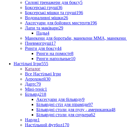
Силові тренажери для боксу
5
Боксерські груші
36
Боксерські мішки та груші
196
Водоналивні мішки
26
Аксесуари для бойових мистецтв
196
Лапи та маківари
29
Пады
4
Манекени для боротьби, манекени ММА, манекени 
Пневмогруші
17
Ринги для боксу
44
Ринги на помосте
8
Ринги напольные
10
Настільні Ігри
555
Каталог
Все Настільні Ігри
Аерохокей
30
Дартс
79
Міні-теніс
1
Більярд
218
Аксесуари для більярду
9
Більярдні стіл для піраміди
97
Більярдні столи для пулу - американка
48
Більярдні столи для снукера
62
Нарди
1
Настільний футбол
170