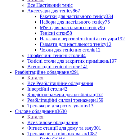
Все Настільний теніс
Аксесуари для тенісу
867
Ракетки для настільного тенісу
334
Набори для настільного тенісу
75
М'ячі для настільного тенісу
96
Тенісні сітки
58
Накладки аерозолі та інші аксесуари
192
Гармати для настільного тенісу
12
Чохли для тенісних столів
12
Професійні тенісні столи
44
Тенісні столи для закритих приміщень
197
Всепогодні тенісні столи
141
Реабілітаційне обладнання
291
Каталог
Все Реабілітаційне обладнання
Інверсійні столи
42
Кардіотренажери для реабілітації
52
Реабілітаційні силові тренажери
159
Тренажери для розтягування
13
Силове обладнання
3630
Каталог
Все Силове обладнання
Фітнес станції для дому та залу
301
Тренажери на вільних вагах
1087