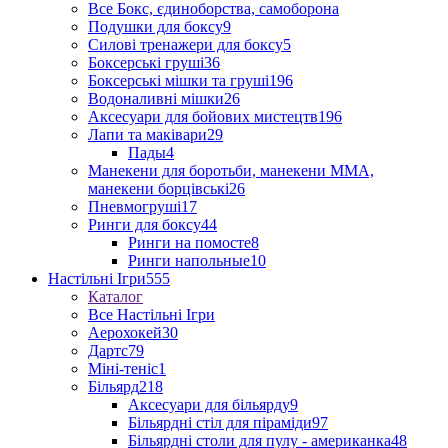
Все Бокс, єдиноборства, самоборона
Подушки для боксу
9
Силові тренажери для боксу
5
Боксерські груші
36
Боксерські мішки та груші
196
Водоналивні мішки
26
Аксесуари для бойових мистецтв
196
Лапи та маківари
29
Пады
4
Манекени для боротьби, манекени ММА,
манекени борцівські
26
Пневмогруші
17
Ринги для боксу
44
Ринги на помосте
8
Ринги напольные
10
Настільні Ігри
555
Каталог
Все Настільні Ігри
Аерохокей
30
Дартс
79
Міні-теніс
1
Більярд
218
Аксесуари для більярду
9
Більярдні стіл для піраміди
97
Більярдні столи для пулу - американка
48