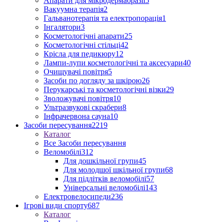
Апарати для мікродермабразії
5
Вакуумна терапія
2
Гальванотерапія та електропорація
1
Інгалятори
3
Косметологічні апарати
25
Косметологічні стільці
42
Крісла для педикюру
12
Лампи-лупи косметологічні та аксесуари
40
Очищувачі повітря
5
Засоби по догляду за шкірою
26
Перукарські та косметологічні візки
29
Зволожувачі повітря
10
Ультразвукові скрабери
8
Інфрачервона сауна
10
Засоби пересування
2219
Каталог
Все Засоби пересування
Веломобілі
312
Для дошкільної групи
45
Для молодшої шкільної групи
68
Для підлітків веломобілі
57
Універсальні веломобілі
143
Електровелосипеди
236
Ігрові види спорту
687
Каталог