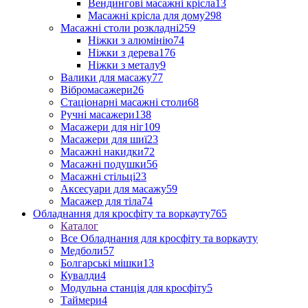
Вендингові масажні крісла
13
Масажні крісла для дому
298
Масажні столи розкладні
259
Ніжки з алюмінію
74
Ніжки з дерева
176
Ніжки з металу
9
Валики для масажу
77
Вібромасажери
26
Стаціонарні масажні столи
68
Ручні масажери
138
Масажери для ніг
109
Масажери для шиї
23
Масажні накидки
72
Масажні подушки
56
Масажні стільці
23
Аксесуари для масажу
59
Масажер для тіла
74
Обладнання для кросфіту та воркауту
765
Каталог
Все Обладнання для кросфіту та воркауту
Медболи
57
Болгарські мішки
13
Кувалди
4
Модульна станція для кросфіту
5
Таймери
4