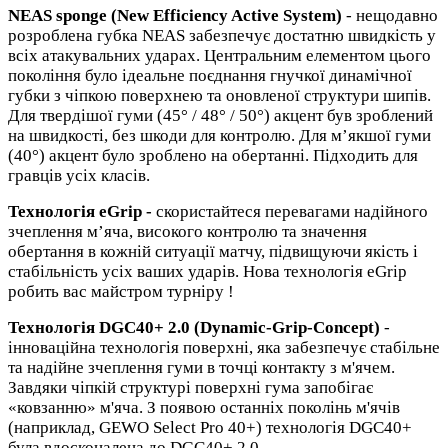
NEAS sponge (New Efficiency Active System)
- нещодавно
розроблена губка NEAS забезпечує достатню швидкість у
всіх атакувальних ударах. Центральним елементом цього
покоління було ідеальне поєднання гнучкої динамічної
губки з чіпкою поверхнею та оновленої структури шипів.
Для твердішої гуми (45° / 48° / 50°) акцент був зроблений
на швидкості, без шкоди для контролю. Для м’якшої гуми
(40°) акцент було зроблено на обертанні. Підходить для
гравців усіх класів.
Технологія
eGrip -
скористайтеся перевагами надійного
зчеплення м’яча, високого контролю та значення
обертання в кожній ситуації матчу, підвищуючи якість і
стабільність усіх ваших ударів. Нова технологія eGrip
робить вас майстром турніру !
Технологія DGC40+ 2.0 (Dynamic-Grip-Concept)
-
інноваційна технологія поверхні, яка забезпечує стабільне
та надійне зчеплення гуми в точці контакту з м'ячем.
Завдяки чіпкій структурі поверхні гума запобігає
«ковзанню» м'яча. З появою останніх поколінь м'ячів
(наприклад, GEWO Select Pro 40+) технологія DGC40+
була вдосконалена до DGC40+ 2.0.