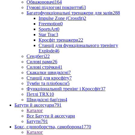
Обважнювачі
164
Гумові підлогові покриття
63
Багатофункціональні тренажери для залів
288
Impulse Zone (Crossfit)
2
Freemotion
0
SportsArt
0
Star Trac
3
Кросфіт тренажери
22
Станції для функціонального тренінгу
Explode
46
Сендбегі
22
Силові рами
26
Силові стрічки
41
Скакалки швидкісні
7
Станції для кросфіту
7
Тумби та пліобокси
5
Функціональний тренінг і Кроссфіт
37
Петлі TRX
10
Швидкісні бар'єри
4
Батути й аксесуари
791
Каталог
Все Батути й аксесуари
Батути
791
Бокс, єдиноборства, самоборона
1770
Каталог