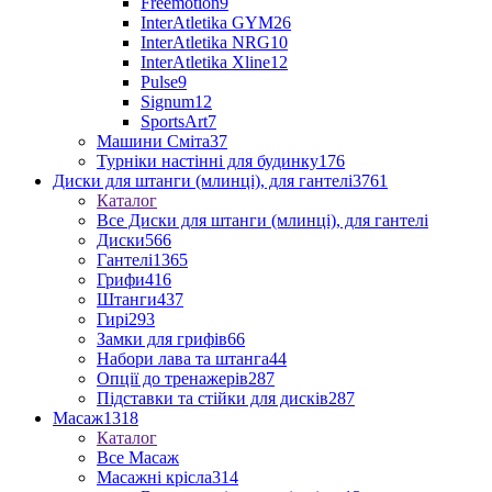
Freemotion
9
InterAtletika GYM
26
InterAtletika NRG
10
InterAtletika Xline
12
Pulse
9
Signum
12
SportsArt
7
Машини Сміта
37
Турніки настінні для будинку
176
Диски для штанги (млинці), для гантелі
3761
Каталог
Все Диски для штанги (млинці), для гантелі
Диски
566
Гантелі
1365
Грифи
416
Штанги
437
Гирі
293
Замки для грифів
66
Набори лава та штанга
44
Опції до тренажерів
287
Підставки та стійки для дисків
287
Масаж
1318
Каталог
Все Масаж
Масажні крісла
314