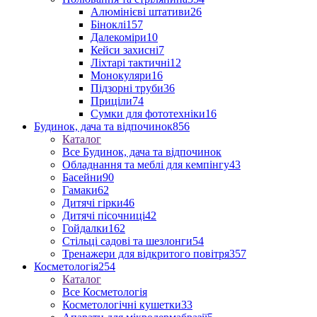
Алюмінієві штативи
26
Біноклі
157
Далекоміри
10
Кейси захисні
7
Ліхтарі тактичні
12
Монокуляри
16
Підзорні труби
36
Приціли
74
Сумки для фототехніки
16
Будинок, дача та відпочинок
856
Каталог
Все Будинок, дача та відпочинок
Обладнання та меблі для кемпінгу
43
Басейни
90
Гамаки
62
Дитячі гірки
46
Дитячі пісочниці
42
Гойдалки
162
Стільці садові та шезлонги
54
Тренажери для відкритого повітря
357
Косметологія
254
Каталог
Все Косметологія
Косметологічні кушетки
33