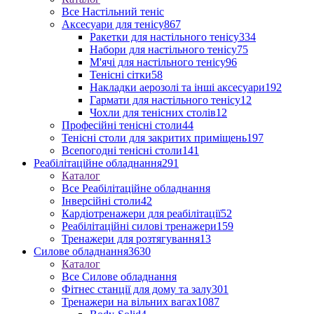
Все Настільний теніс
Аксесуари для тенісу
867
Ракетки для настільного тенісу
334
Набори для настільного тенісу
75
М'ячі для настільного тенісу
96
Тенісні сітки
58
Накладки аерозолі та інші аксесуари
192
Гармати для настільного тенісу
12
Чохли для тенісних столів
12
Професійні тенісні столи
44
Тенісні столи для закритих приміщень
197
Всепогодні тенісні столи
141
Реабілітаційне обладнання
291
Каталог
Все Реабілітаційне обладнання
Інверсійні столи
42
Кардіотренажери для реабілітації
52
Реабілітаційні силові тренажери
159
Тренажери для розтягування
13
Силове обладнання
3630
Каталог
Все Силове обладнання
Фітнес станції для дому та залу
301
Тренажери на вільних вагах
1087