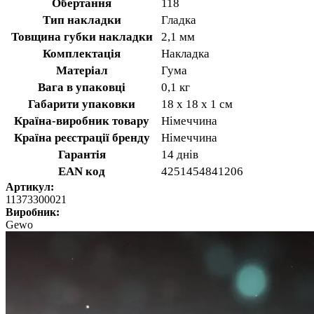
Обертання
118
Тип накладки
Гладка
Товщина губки накладки
2,1 мм
Комплектація
Накладка
Матеріал
Гума
Вага в упаковці
0,1 кг
Габарити упаковки
18 х 18 х 1 см
Країна-виробник товару
Німеччина
Країна реєстрації бренду
Німеччина
Гарантія
14 днів
EAN код
4251454841206
Артикул:
11373300021
Виробник:
Gewo