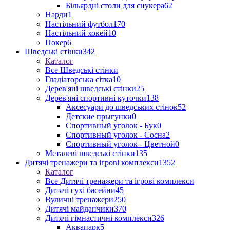
Більярдні столи для снукера
62
Нарди
1
Настільний футбол
170
Настільний хокей
10
Покер
6
Шведські стінки
342
Каталог
Все Шведські стінки
Гладіаторська сітка
10
Дерев'яні шведські стінки
25
Дерев'яні спортивні куточки
138
Аксесуари до шведських стінок
52
Детские прыгунки
0
Спортивный уголок - Бук
0
Спортивный уголок - Сосна
2
Спортивный уголок - Цветной
0
Металеві шведські стінки
135
Дитячі тренажери та ігрові комплекси
1352
Каталог
Все Дитячі тренажери та ігрові комплекси
Дитячі сухі басейни
45
Вуличні тренажери
250
Дитячі майданчики
370
Дитячі гімнастичні комплекси
326
Аквапарк
5