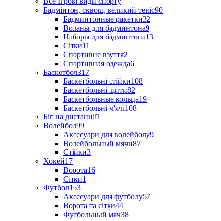
Все Ігрові види спорту
Бадмінтон, сквош, великий теніс
90
Бадминтонные ракетки
32
Воланы для бадминтона
9
Наборы для бадминтона
13
Сітки
11
Спортивне взуття
2
Спортивная одежда
6
Баскетбол
317
Баскетбольні стійки
108
Баскетбольні щити
82
Баскетбольные кольца
19
Баскетбольні м'ячі
108
Біг на дистанції
1
Волейбол
99
Аксесуари для волейболу
9
Волейбольный мячи
87
Стійки
3
Хокей
17
Ворота
16
Сітки
1
Футбол
163
Аксесуари для футболу
57
Ворота та сітки
44
Футбольный мяч
38