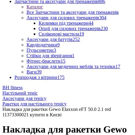
Запчастини та аксесуари для тренажерів
886
Каталог
Все Запчастини та аксесуари для тренажерів
Аксесуари для силових тренажерів
304
Килимки під тренажери
44
Опції для силових тренажерів
230
Силіконові мастила
19
Аксесуари для батутів
252
Кардіодатчики
9
Пульсометри
3
Стійки для зберігання
1
Фітнес-браслети
15
Аксесуари для медичних меблів та техніки
17
Ваги
39
Розпродаж з вітрини
175
BH fitness
Настільний теніс
Аксесуари для тенісу
Ракетки для настільного тенісу
Накладка для ракетки Gewo Elaxxon eFT 50.0 2.1 red
11373300021 купити в Києві
Накладка для ракетки Gewo