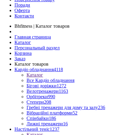
Поради
Оферта
Контакти
Bhfitness | Каталог товаров
Главная страница
Каталог
Персональный раздел
Корзина
Заказ
Каталог товаров
Кардіо обладнання
4118
Каталог
Все Кардіо обладнання
Бігові доріжки
1272
Велотренажери
1163
Орбітреки
990
Степери
208
Гребні тренажери для дому та залу
236
Вібраційні платформи
52
Спінбайки
186
Лижні тренажери
16
Настільний теніс
1237
Каталог