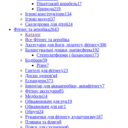
Піратський корабель
17
Природа
219
Ігрові конструктори
134
Ігрові модулі
37
Скеледроми для дітей
24
Фітнес та аеробіка
2643
Каталог
Все Фітнес та аеробіка
Аксесуари для йоги, пілатесу, фітнесу
306
Балансувальні дошки, напівсферы
192
Степплатформи і балансири
173
Бодібари
59
Різне
7
Гантелі для фітнесу
23
Диски здоров'я
4
Еспандери
373
Інвентар для аквааеробіки, аквафітнесу
7
Фітнес аксесуари
85
Медболи
14
Обважнювачі для рук
19
Обважювачі для ніг
1
Обручі
24
Рукавички для фітнесу, культуризму
187
Пляшки та фляги
8
Пояси для схуднення
6