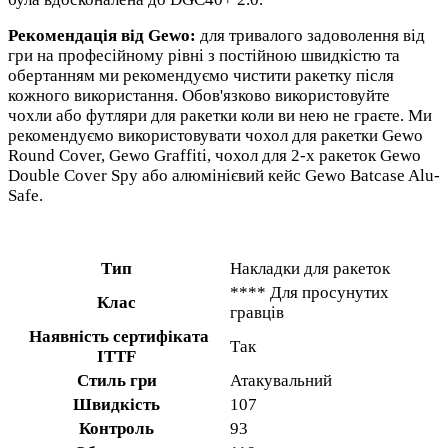
Рекомендація від Gewo:
для тривалого задоволення від
гри на професійному рівні з постійною швидкістю та
обертанням ми рекомендуємо чистити ракетку після
кожного використання. Обов'язково використовуйте
чохли або футляри для ракетки коли ви нею не граєте. Ми
рекомендуємо використовувати чохол для ракетки Gewo
Round Cover, Gewo Graffiti, чохол для 2-х ракеток Gewo
Double Cover Spy або алюмінієвий кейс Gewo Batcase Alu-
Safe.
Тип
Накладки для ракеток
**** Для просунутих
Клас
гравців
Наявність сертифіката
Так
ITTF
Стиль гри
Атакувальний
Швидкість
107
Контроль
93