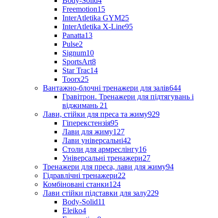
Body-Solid
4
Freemotion
15
InterAtletika GYM
25
InterAtletika X-Line
95
Panatta
13
Pulse
2
Signum
10
SportsArt
8
Star Trac
14
Toorx
25
Вантажно-блочні тренажери для залів
644
Гравітрон. Тренажери для підтягувань і
віджимань
21
Лави, стійки для преса та жиму
929
Гіперекстензія
95
Лави для жиму
127
Лави універсальні
42
Столи для армреслінгу
16
Універсальні тренажери
27
Тренажери для преса, лави для жиму
94
Гідравлічні тренажери
22
Комбіновані станки
124
Лави стійки підставки для залу
229
Body-Solid
11
Eleiko
4