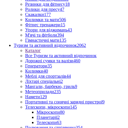
Резинки для фітнесу
18
Ролики для пресу
47
Скакалки
177
Килимки та мати
506
Фітнес тренажери
15
Упори для віджимань
43
М'ячі та фітболи
394
Гімнастичні мати
135
Туризм та активний відпочинок
2062
Каталог
Все Туризм та активний відпочинок
Дорожні сумки та валізи
460
Генератори
35
Килимки
40
Меблі для спортзалів
44
Ліхтарі спеціальні
2
Мангали, барбекю, гриль
9
Метеоприлади
235
Намети
129
Портативні та сонячні зарядні пристрої
9
Телескопи, мікроскопи
145
Мікроскопи
80
Планетарії
2
Телескопи
63
Полювання та стрілянина
354