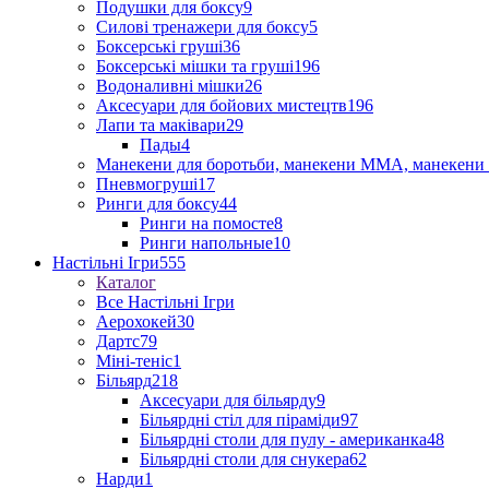
Подушки для боксу
9
Силові тренажери для боксу
5
Боксерські груші
36
Боксерські мішки та груші
196
Водоналивні мішки
26
Аксесуари для бойових мистецтв
196
Лапи та маківари
29
Пады
4
Манекени для боротьби, манекени ММА, манекени 
Пневмогруші
17
Ринги для боксу
44
Ринги на помосте
8
Ринги напольные
10
Настільні Ігри
555
Каталог
Все Настільні Ігри
Аерохокей
30
Дартс
79
Міні-теніс
1
Більярд
218
Аксесуари для більярду
9
Більярдні стіл для піраміди
97
Більярдні столи для пулу - американка
48
Більярдні столи для снукера
62
Нарди
1