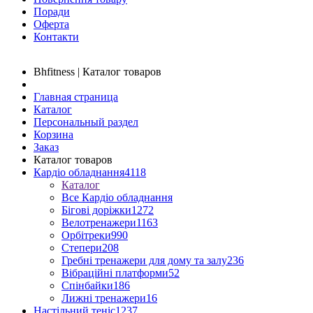
Поради
Оферта
Контакти
Bhfitness | Каталог товаров
Главная страница
Каталог
Персональный раздел
Корзина
Заказ
Каталог товаров
Кардіо обладнання
4118
Каталог
Все Кардіо обладнання
Бігові доріжки
1272
Велотренажери
1163
Орбітреки
990
Степери
208
Гребні тренажери для дому та залу
236
Вібраційні платформи
52
Спінбайки
186
Лижні тренажери
16
Настільний теніс
1237