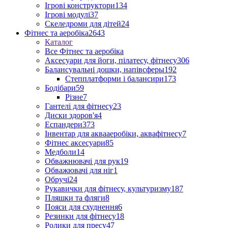
Ігрові конструктори
134
Ігрові модулі
37
Скеледроми для дітей
24
Фітнес та аеробіка
2643
Каталог
Все Фітнес та аеробіка
Аксесуари для йоги, пілатесу, фітнесу
306
Балансувальні дошки, напівсферы
192
Степплатформи і балансири
173
Бодібари
59
Різне
7
Гантелі для фітнесу
23
Диски здоров'я
4
Еспандери
373
Інвентар для аквааеробіки, аквафітнесу
7
Фітнес аксесуари
85
Медболи
14
Обважнювачі для рук
19
Обважювачі для ніг
1
Обручі
24
Рукавички для фітнесу, культуризму
187
Пляшки та фляги
8
Пояси для схуднення
6
Резинки для фітнесу
18
Ролики для пресу
47