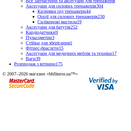
Все Запчастини та аксесуари для тренажерів
Аксесуари для силових тренажерів
304
Килимки під тренажери
44
Опції для силових тренажерів
230
Силіконові мастила
19
Аксесуари для батутів
252
Кардіодатчики
9
Пульсометри
3
Стійки для зберігання
1
Фітнес-браслети
15
Аксесуари для медичних меблів та техніки
17
Ваги
39
Розпродаж з вітрини
175
© 2007–2026 магазин «bhfitness.ua™»