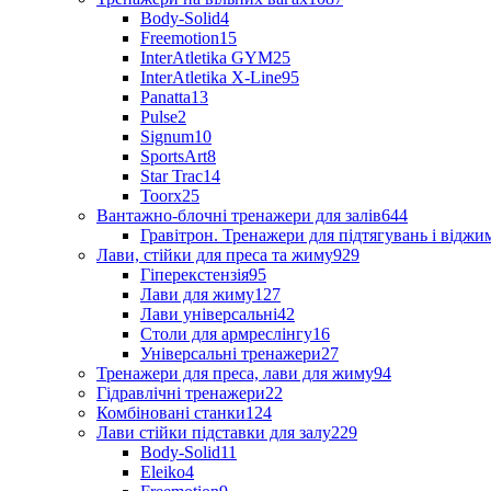
Body-Solid
4
Freemotion
15
InterAtletika GYM
25
InterAtletika X-Line
95
Panatta
13
Pulse
2
Signum
10
SportsArt
8
Star Trac
14
Toorx
25
Вантажно-блочні тренажери для залів
644
Гравітрон. Тренажери для підтягувань і відж
Лави, стійки для преса та жиму
929
Гіперекстензія
95
Лави для жиму
127
Лави універсальні
42
Столи для армреслінгу
16
Універсальні тренажери
27
Тренажери для преса, лави для жиму
94
Гідравлічні тренажери
22
Комбіновані станки
124
Лави стійки підставки для залу
229
Body-Solid
11
Eleiko
4