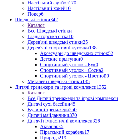
Настільний футбол
170
Настільний хокей
10
Покер
6
Шведські стінки
342
Каталог
Все Шведські стінки
Гладіаторська сітка
10
Дерев'яні шведські стінки
25
Дерев'яні спортивні куточки
138
Аксесуари до шведських стінок
52
Детские прыгунки
0
Спортивный уголок - Бук
0
Спортивный уголок - Сосна
2
Спортивный уголок - Цветной
0
Металеві шведські стінки
135
Дитячі тренажери та ігрові комплекси
1352
Каталог
Все Дитячі тренажери та ігрові комплекси
Дитячі сухі басейни
45
Вуличні тренажери
250
Дитячі майданчики
370
Дитячі гімнастичні комплекси
326
Аквапарк
5
Піратський корабель
17
Природа
219