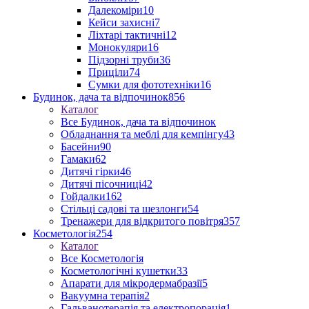
Далекоміри
10
Кейси захисні
7
Ліхтарі тактичні
12
Монокуляри
16
Підзорні труби
36
Приціли
74
Сумки для фототехніки
16
Будинок, дача та відпочинок
856
Каталог
Все Будинок, дача та відпочинок
Обладнання та меблі для кемпінгу
43
Басейни
90
Гамаки
62
Дитячі гірки
46
Дитячі пісочниці
42
Гойдалки
162
Стільці садові та шезлонги
54
Тренажери для відкритого повітря
357
Косметологія
254
Каталог
Все Косметологія
Косметологічні кушетки
33
Апарати для мікродермабразії
5
Вакуумна терапія
2
Гальванотерапія та електропорація
1