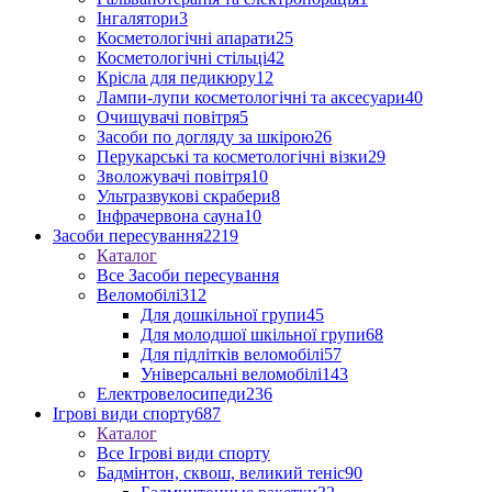
Інгалятори
3
Косметологічні апарати
25
Косметологічні стільці
42
Крісла для педикюру
12
Лампи-лупи косметологічні та аксесуари
40
Очищувачі повітря
5
Засоби по догляду за шкірою
26
Перукарські та косметологічні візки
29
Зволожувачі повітря
10
Ультразвукові скрабери
8
Інфрачервона сауна
10
Засоби пересування
2219
Каталог
Все Засоби пересування
Веломобілі
312
Для дошкільної групи
45
Для молодшої шкільної групи
68
Для підлітків веломобілі
57
Універсальні веломобілі
143
Електровелосипеди
236
Ігрові види спорту
687
Каталог
Все Ігрові види спорту
Бадмінтон, сквош, великий теніс
90