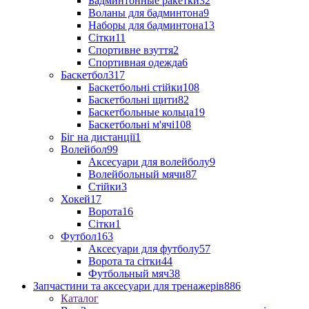
Бадминтонные ракетки
32
Воланы для бадминтона
9
Наборы для бадминтона
13
Сітки
11
Спортивне взуття
2
Спортивная одежда
6
Баскетбол
317
Баскетбольні стійки
108
Баскетбольні щити
82
Баскетбольные кольца
19
Баскетбольні м'ячі
108
Біг на дистанції
1
Волейбол
99
Аксесуари для волейболу
9
Волейбольный мячи
87
Стійки
3
Хокей
17
Ворота
16
Сітки
1
Футбол
163
Аксесуари для футболу
57
Ворота та сітки
44
Футбольный мяч
38
Запчастини та аксесуари для тренажерів
886
Каталог