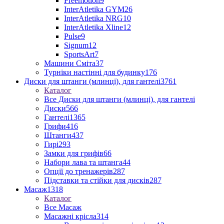
Freemotion
9
InterAtletika GYM
26
InterAtletika NRG
10
InterAtletika Xline
12
Pulse
9
Signum
12
SportsArt
7
Машини Сміта
37
Турніки настінні для будинку
176
Диски для штанги (млинці), для гантелі
3761
Каталог
Все Диски для штанги (млинці), для гантелі
Диски
566
Гантелі
1365
Грифи
416
Штанги
437
Гирі
293
Замки для грифів
66
Набори лава та штанга
44
Опції до тренажерів
287
Підставки та стійки для дисків
287
Масаж
1318
Каталог
Все Масаж
Масажні крісла
314