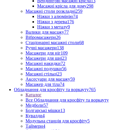
Вендингові масажні крісла
13
Масажні крісла для дому
298
Масажні столи розкладні
259
Ніжки з алюмінію
74
Ніжки з дерева
176
Ніжки з металу
9
Валики для масажу
77
Вібромасажери
26
Стаціонарні масажні столи
68
Ручні масажери
138
Масажери для ніг
109
Масажери для шиї
23
Масажні накидки
72
Масажні подушки
56
Масажні стільці
23
Аксесуари для масажу
59
Масажер для тіла
74
Обладнання для кросфіту та воркауту
765
Каталог
Все Обладнання для кросфіту та воркауту
Медболи
57
Болгарські мішки
13
Кувалди
4
Модульна станція для кросфіту
5
Таймери
4