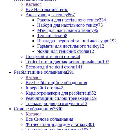
Каталог
Все Настільний теніс
Аксесуари для тенісу
867
Ракетки для настільного тенісу
334
Набори для настільного тенісу
75
М'ячі для настільного тенісу
96
Тенісні сітки
58
Накладки аерозолі та інші аксесуари
192
Гармати для настільного тенісу
12
Чохли для тенісних столів
12
Професійні тенісні столи
44
Тенісні столи для закритих приміщень
197
Всепогодні тенісні столи
141
Реабілітаційне обладнання
291
Каталог
Все Реабілітаційне обладнання
Інверсійні столи
42
Кардіотренажери для реабілітації
52
Реабілітаційні силові тренажери
159
Тренажери для розтягування
13
Силове обладнання
3630
Каталог
Все Силове обладнання
Фітнес станції для дому та залу
301
Тренажери на вільних вагах
1087