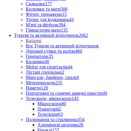
Скакалки
177
Килимки та мати
506
Фітнес тренажери
15
Упори для віджимань
43
М'ячі та фітболи
394
Гімнастичні мати
135
Туризм та активний відпочинок
2062
Каталог
Все Туризм та активний відпочинок
Дорожні сумки та валізи
460
Генератори
35
Килимки
40
Меблі для спортзалів
44
Ліхтарі спеціальні
2
Мангали, барбекю, гриль
9
Метеоприлади
235
Намети
129
Портативні та сонячні зарядні пристрої
9
Телескопи, мікроскопи
145
Мікроскопи
80
Планетарії
2
Телескопи
63
Полювання та стрілянина
354
Алюмінієві штативи
26
Біноклі
157