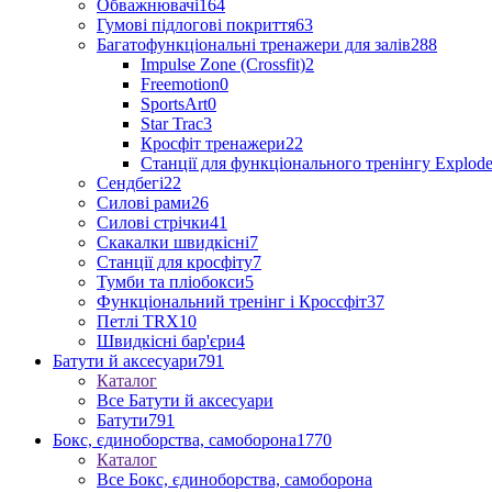
Обважнювачі
164
Гумові підлогові покриття
63
Багатофункціональні тренажери для залів
288
Impulse Zone (Crossfit)
2
Freemotion
0
SportsArt
0
Star Trac
3
Кросфіт тренажери
22
Станції для функціонального тренінгу Explod
Сендбегі
22
Силові рами
26
Силові стрічки
41
Скакалки швидкісні
7
Станції для кросфіту
7
Тумби та пліобокси
5
Функціональний тренінг і Кроссфіт
37
Петлі TRX
10
Швидкісні бар'єри
4
Батути й аксесуари
791
Каталог
Все Батути й аксесуари
Батути
791
Бокс, єдиноборства, самоборона
1770
Каталог
Все Бокс, єдиноборства, самоборона