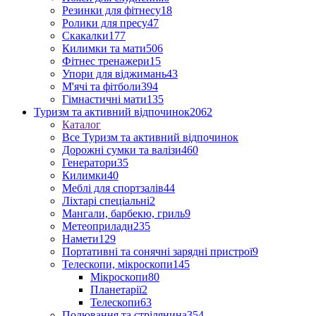
Резинки для фітнесу
18
Ролики для пресу
47
Скакалки
177
Килимки та мати
506
Фітнес тренажери
15
Упори для віджимань
43
М'ячі та фітболи
394
Гімнастичні мати
135
Туризм та активний відпочинок
2062
Каталог
Все Туризм та активний відпочинок
Дорожні сумки та валізи
460
Генератори
35
Килимки
40
Меблі для спортзалів
44
Ліхтарі спеціальні
2
Мангали, барбекю, гриль
9
Метеоприлади
235
Намети
129
Портативні та сонячні зарядні пристрої
9
Телескопи, мікроскопи
145
Мікроскопи
80
Планетарії
2
Телескопи
63
Полювання та стрілянина
354