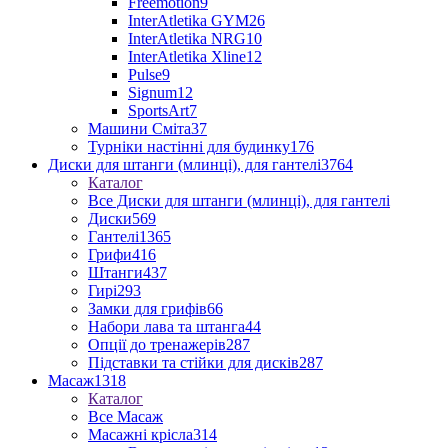
Freemotion
9
InterAtletika GYM
26
InterAtletika NRG
10
InterAtletika Xline
12
Pulse
9
Signum
12
SportsArt
7
Машини Сміта
37
Турніки настінні для будинку
176
Диски для штанги (млинці), для гантелі
3764
Каталог
Все Диски для штанги (млинці), для гантелі
Диски
569
Гантелі
1365
Грифи
416
Штанги
437
Гирі
293
Замки для грифів
66
Набори лава та штанга
44
Опції до тренажерів
287
Підставки та стійки для дисків
287
Масаж
1318
Каталог
Все Масаж
Масажні крісла
314