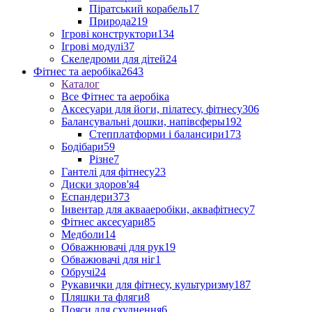
Піратський корабель
17
Природа
219
Ігрові конструктори
134
Ігрові модулі
37
Скеледроми для дітей
24
Фітнес та аеробіка
2643
Каталог
Все Фітнес та аеробіка
Аксесуари для йоги, пілатесу, фітнесу
306
Балансувальні дошки, напівсферы
192
Степплатформи і балансири
173
Бодібари
59
Різне
7
Гантелі для фітнесу
23
Диски здоров'я
4
Еспандери
373
Інвентар для аквааеробіки, аквафітнесу
7
Фітнес аксесуари
85
Медболи
14
Обважнювачі для рук
19
Обважювачі для ніг
1
Обручі
24
Рукавички для фітнесу, культуризму
187
Пляшки та фляги
8
Пояси для схуднення
6