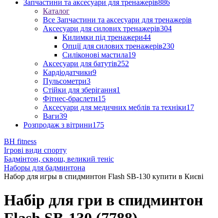
Запчастини та аксесуари для тренажерів
886
Каталог
Все Запчастини та аксесуари для тренажерів
Аксесуари для силових тренажерів
304
Килимки під тренажери
44
Опції для силових тренажерів
230
Силіконові мастила
19
Аксесуари для батутів
252
Кардіодатчики
9
Пульсометри
3
Стійки для зберігання
1
Фітнес-браслети
15
Аксесуари для медичних меблів та техніки
17
Ваги
39
Розпродаж з вітрини
175
BH fitness
Ігрові види спорту
Бадмінтон, сквош, великий теніс
Наборы для бадминтона
Набор для игры в спидминтон Flash SB-130 купити в Києві
Набір для гри в спидминтон