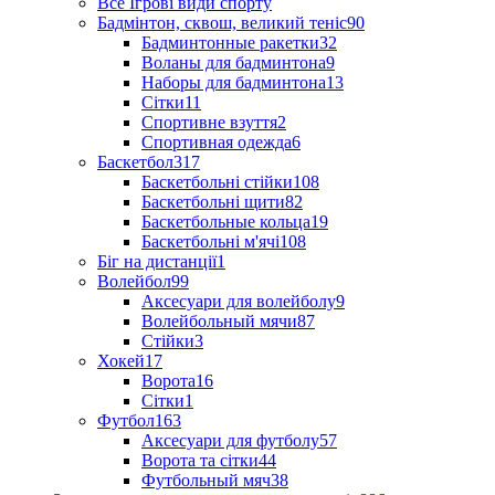
Все Ігрові види спорту
Бадмінтон, сквош, великий теніс
90
Бадминтонные ракетки
32
Воланы для бадминтона
9
Наборы для бадминтона
13
Сітки
11
Спортивне взуття
2
Спортивная одежда
6
Баскетбол
317
Баскетбольні стійки
108
Баскетбольні щити
82
Баскетбольные кольца
19
Баскетбольні м'ячі
108
Біг на дистанції
1
Волейбол
99
Аксесуари для волейболу
9
Волейбольный мячи
87
Стійки
3
Хокей
17
Ворота
16
Сітки
1
Футбол
163
Аксесуари для футболу
57
Ворота та сітки
44
Футбольный мяч
38