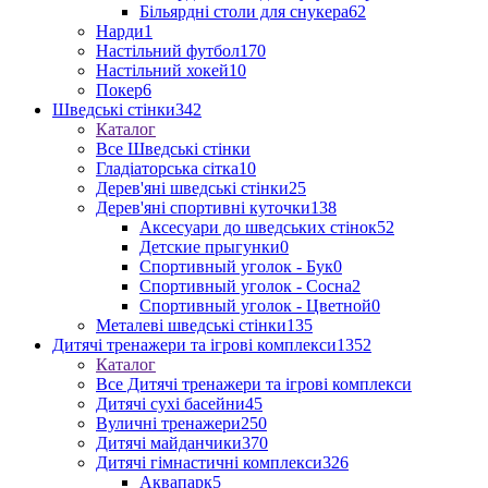
Більярдні столи для снукера
62
Нарди
1
Настільний футбол
170
Настільний хокей
10
Покер
6
Шведські стінки
342
Каталог
Все Шведські стінки
Гладіаторська сітка
10
Дерев'яні шведські стінки
25
Дерев'яні спортивні куточки
138
Аксесуари до шведських стінок
52
Детские прыгунки
0
Спортивный уголок - Бук
0
Спортивный уголок - Сосна
2
Спортивный уголок - Цветной
0
Металеві шведські стінки
135
Дитячі тренажери та ігрові комплекси
1352
Каталог
Все Дитячі тренажери та ігрові комплекси
Дитячі сухі басейни
45
Вуличні тренажери
250
Дитячі майданчики
370
Дитячі гімнастичні комплекси
326
Аквапарк
5