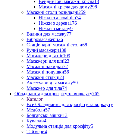
Вендингові масажні крісла
13
Масажні крісла для дому
298
Масажні столи розкладні
259
Ніжки з алюмінію
74
Ніжки з дерева
176
Ніжки з металу
9
Валики для масажу
77
Вібромасажери
26
Стаціонарні масажні столи
68
Ручні масажери
138
Масажери для ніг
109
Масажери для шиї
23
Масажні накидки
72
Масажні подушки
56
Масажні стільці
23
Аксесуари для масажу
59
Масажер для тіла
74
Обладнання для кросфіту та воркауту
765
Каталог
Все Обладнання для кросфіту та воркауту
Медболи
57
Болгарські мішки
13
Кувалди
4
Модульна станція для кросфіту
5
Таймери
4