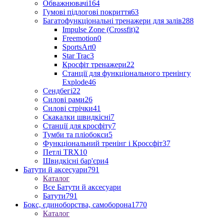
Обважнювачі
164
Гумові підлогові покриття
63
Багатофункціональні тренажери для залів
288
Impulse Zone (Crossfit)
2
Freemotion
0
SportsArt
0
Star Trac
3
Кросфіт тренажери
22
Станції для функціонального тренінгу
Explode
46
Сендбегі
22
Силові рами
26
Силові стрічки
41
Скакалки швидкісні
7
Станції для кросфіту
7
Тумби та пліобокси
5
Функціональний тренінг і Кроссфіт
37
Петлі TRX
10
Швидкісні бар'єри
4
Батути й аксесуари
791
Каталог
Все Батути й аксесуари
Батути
791
Бокс, єдиноборства, самоборона
1770
Каталог