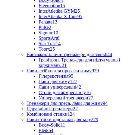
Body-Solid
4
Freemotion
15
InterAtletika GYM
25
InterAtletika X-Line
95
Panatta
13
Pulse
2
Signum
10
SportsArt
8
Star Trac
14
Toorx
25
Вантажно-блочні тренажери для залів
644
Гравітрон. Тренажери для підтягувань і
віджимань
21
Лави, стійки для преса та жиму
929
Гіперекстензія
95
Лави для жиму
127
Лави універсальні
42
Столи для армреслінгу
16
Універсальні тренажери
27
Тренажери для преса, лави для жиму
94
Гідравлічні тренажери
22
Комбіновані станки
124
Лави стійки підставки для залу
229
Body-Solid
11
Eleiko
4