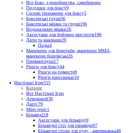
Все Бокс, єдиноборства, самоборона
Подушки для боксу
9
Силові тренажери для боксу
5
Боксерські груші
36
Боксерські мішки та груші
196
Водоналивні мішки
26
Аксесуари для бойових мистецтв
196
Лапи та маківари
29
Пады
4
Манекени для боротьби, манекени ММА,
манекени борцівські
26
Пневмогруші
17
Ринги для боксу
44
Ринги на помосте
8
Ринги напольные
10
Настільні Ігри
555
Каталог
Все Настільні Ігри
Аерохокей
30
Дартс
79
Міні-теніс
1
Більярд
218
Аксесуари для більярду
9
Більярдні стіл для піраміди
97
Більярдні столи для пулу - американка
48