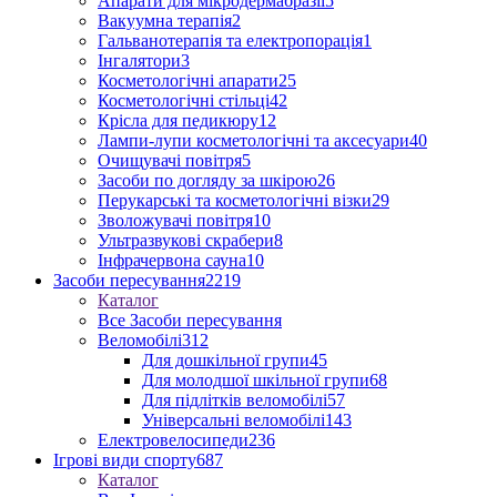
Апарати для мікродермабразії
5
Вакуумна терапія
2
Гальванотерапія та електропорація
1
Інгалятори
3
Косметологічні апарати
25
Косметологічні стільці
42
Крісла для педикюру
12
Лампи-лупи косметологічні та аксесуари
40
Очищувачі повітря
5
Засоби по догляду за шкірою
26
Перукарські та косметологічні візки
29
Зволожувачі повітря
10
Ультразвукові скрабери
8
Інфрачервона сауна
10
Засоби пересування
2219
Каталог
Все Засоби пересування
Веломобілі
312
Для дошкільної групи
45
Для молодшої шкільної групи
68
Для підлітків веломобілі
57
Універсальні веломобілі
143
Електровелосипеди
236
Ігрові види спорту
687
Каталог