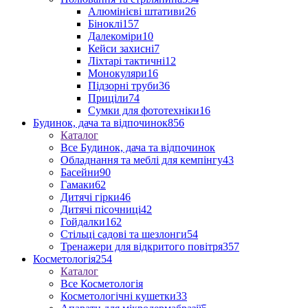
Алюмінієві штативи
26
Біноклі
157
Далекоміри
10
Кейси захисні
7
Ліхтарі тактичні
12
Монокуляри
16
Підзорні труби
36
Приціли
74
Сумки для фототехніки
16
Будинок, дача та відпочинок
856
Каталог
Все Будинок, дача та відпочинок
Обладнання та меблі для кемпінгу
43
Басейни
90
Гамаки
62
Дитячі гірки
46
Дитячі пісочниці
42
Гойдалки
162
Стільці садові та шезлонги
54
Тренажери для відкритого повітря
357
Косметологія
254
Каталог
Все Косметологія
Косметологічні кушетки
33