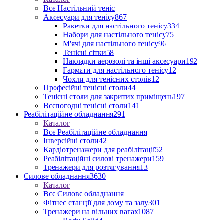
Все Настільний теніс
Аксесуари для тенісу
867
Ракетки для настільного тенісу
334
Набори для настільного тенісу
75
М'ячі для настільного тенісу
96
Тенісні сітки
58
Накладки аерозолі та інші аксесуари
192
Гармати для настільного тенісу
12
Чохли для тенісних столів
12
Професійні тенісні столи
44
Тенісні столи для закритих приміщень
197
Всепогодні тенісні столи
141
Реабілітаційне обладнання
291
Каталог
Все Реабілітаційне обладнання
Інверсійні столи
42
Кардіотренажери для реабілітації
52
Реабілітаційні силові тренажери
159
Тренажери для розтягування
13
Силове обладнання
3630
Каталог
Все Силове обладнання
Фітнес станції для дому та залу
301
Тренажери на вільних вагах
1087