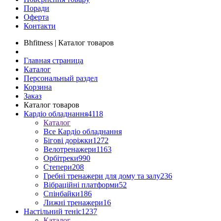
Поради
Оферта
Контакти
Bhfitness | Каталог товаров
Главная страница
Каталог
Персональный раздел
Корзина
Заказ
Каталог товаров
Кардіо обладнання
4118
Каталог
Все Кардіо обладнання
Бігові доріжки
1272
Велотренажери
1163
Орбітреки
990
Степери
208
Гребні тренажери для дому та залу
236
Вібраційні платформи
52
Спінбайки
186
Лижні тренажери
16
Настільний теніс
1237
Каталог