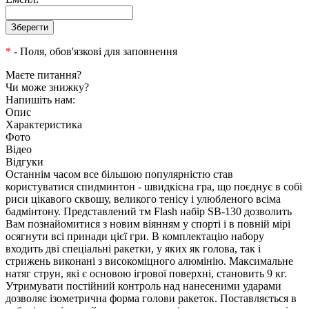
*
- Поля, обов'язкові для заповнення
Маєте питання?
Чи може знижку?
Напишіть нам:
Опис
Характеристика
Фото
Відео
Відгуки
Останнім часом все більшою популярністю став
користуватися спидминтон - швидкісна гра, що поєднує в собі
риси цікавого сквошу, великого тенісу і улюбленого всіма
бадмінтону. Представлений тм Flash набір SB-130 дозволить
Вам познайомитися з новим віянням у спорті і в повній мірі
осягнути всі принади цієї гри. В комплектацію набору
входить дві спеціальні ракетки, у яких як голова, так і
стрижень виконані з високоміцного алюмінію. Максимальне
натяг струн, які є основою ігрової поверхні, становить 9 кг.
Утримувати постійний контроль над нанесеними ударами
дозволяє ізометрична форма голови ракеток. Поставляється в