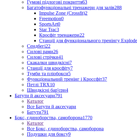
Гумові підлогові покриття
63
Багатофункціональні тренажери для залів
288
Impulse Zone (Crossfit)
2
Freemotion
0
SportsArt
0
Star Trac
3
Кросфіт тренажери
22
Станції для функціонального тренінгу Explod
Сендбегі
22
Силові рами
26
Силові стрічки
41
Скакалки швидкісні
7
Станції для кросфіту
7
Тумби та пліобокси
5
Функціональний тренінг і Кроссфіт
37
Петлі TRX
10
Швидкісні бар'єри
4
Батути й аксесуари
791
Каталог
Все Батути й аксесуари
Батути
791
Бокс, єдиноборства, самоборона
1770
Каталог
Все Бокс, єдиноборства, самоборона
Подушки для боксу
9