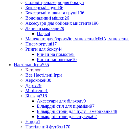
Силові тренажери для боксу
5
Боксерські груші
36
Боксерські мішки та груші
196
Водоналивні мішки
26
Аксесуари для бойових мистецтв
196
Лапи та маківари
29
Пады
4
Манекени для боротьби, манекени ММА, манекени 
Пневмогруші
17
Ринги для боксу
44
Ринги на помосте
8
Ринги напольные
10
Настільні Ігри
555
Каталог
Все Настільні Ігри
Аерохокей
30
Дартс
79
Міні-теніс
1
Більярд
218
Аксесуари для більярду
9
Більярдні стіл для піраміди
97
Більярдні столи для пулу - американка
48
Більярдні столи для снукера
62
Нарди
1
Настільний футбол
170