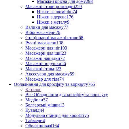
Масажні крісла для дому
298
Масажні столи розкладні
259
Ніжки з алюмінію
74
Ніжки з дерева
176
Ніжки з металу
9
Валики для масажу
77
Вібромасажери
26
Стаціонарні масажні столи
68
Ручні масажери
138
Масажери для ніг
109
Масажери для шиї
23
Масажні накидки
72
Масажні подушки
56
Масажні стільці
23
Аксесуари для масажу
59
Масажер для тіла
74
Обладнання для кросфіту та воркауту
765
Каталог
Все Обладнання для кросфіту та воркауту
Медболи
57
Болгарські мішки
13
Кувалди
4
Модульна станція для кросфіту
5
Таймери
4
Обважнювачі
164