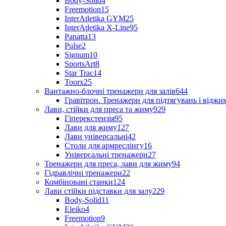
Body-Solid
4
Freemotion
15
InterAtletika GYM
25
InterAtletika X-Line
95
Panatta
13
Pulse
2
Signum
10
SportsArt
8
Star Trac
14
Toorx
25
Вантажно-блочні тренажери для залів
644
Гравітрон. Тренажери для підтягувань і відж
Лави, стійки для преса та жиму
929
Гіперекстензія
95
Лави для жиму
127
Лави універсальні
42
Столи для армреслінгу
16
Універсальні тренажери
27
Тренажери для преса, лави для жиму
94
Гідравлічні тренажери
22
Комбіновані станки
124
Лави стійки підставки для залу
229
Body-Solid
11
Eleiko
4
Freemotion
9