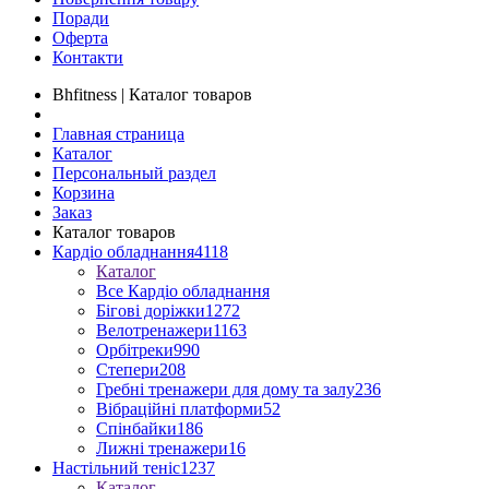
Поради
Оферта
Контакти
Bhfitness | Каталог товаров
Главная страница
Каталог
Персональный раздел
Корзина
Заказ
Каталог товаров
Кардіо обладнання
4118
Каталог
Все Кардіо обладнання
Бігові доріжки
1272
Велотренажери
1163
Орбітреки
990
Степери
208
Гребні тренажери для дому та залу
236
Вібраційні платформи
52
Спінбайки
186
Лижні тренажери
16
Настільний теніс
1237
Каталог