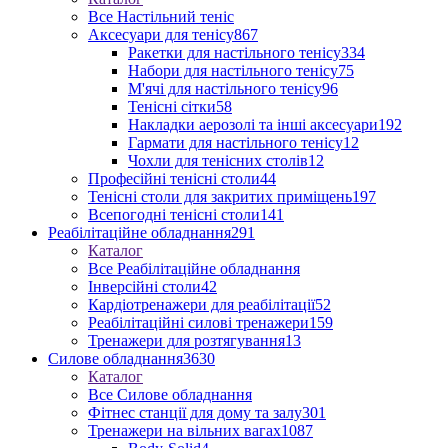
Все Настільний теніс
Аксесуари для тенісу
867
Ракетки для настільного тенісу
334
Набори для настільного тенісу
75
М'ячі для настільного тенісу
96
Тенісні сітки
58
Накладки аерозолі та інші аксесуари
192
Гармати для настільного тенісу
12
Чохли для тенісних столів
12
Професійні тенісні столи
44
Тенісні столи для закритих приміщень
197
Всепогодні тенісні столи
141
Реабілітаційне обладнання
291
Каталог
Все Реабілітаційне обладнання
Інверсійні столи
42
Кардіотренажери для реабілітації
52
Реабілітаційні силові тренажери
159
Тренажери для розтягування
13
Силове обладнання
3630
Каталог
Все Силове обладнання
Фітнес станції для дому та залу
301
Тренажери на вільних вагах
1087