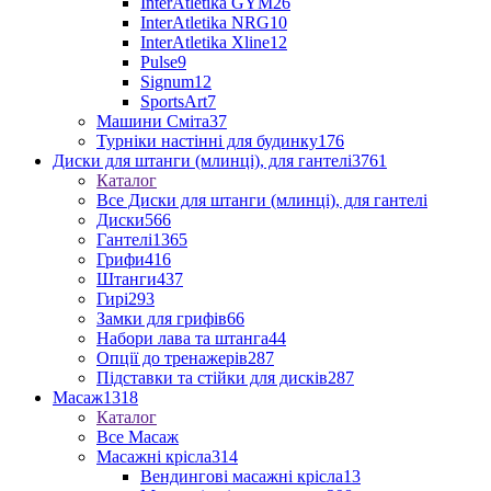
InterAtletika GYM
26
InterAtletika NRG
10
InterAtletika Xline
12
Pulse
9
Signum
12
SportsArt
7
Машини Сміта
37
Турніки настінні для будинку
176
Диски для штанги (млинці), для гантелі
3761
Каталог
Все Диски для штанги (млинці), для гантелі
Диски
566
Гантелі
1365
Грифи
416
Штанги
437
Гирі
293
Замки для грифів
66
Набори лава та штанга
44
Опції до тренажерів
287
Підставки та стійки для дисків
287
Масаж
1318
Каталог
Все Масаж
Масажні крісла
314
Вендингові масажні крісла
13