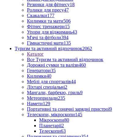
Резинки для фітнесу
18
Ролики для пресу
47
Скакалки
177
Килимки та мати
506
Фітнес тренажери
15
Упори для віджимань
43
М'ячі та фітболи
394
Гімнастичні мати
135
Туризм та активний відпочинок
2062
Каталог
Все Туризм та активний відпочинок
Дорожні сумки та валізи
460
Генератори
35
Килимки
40
Меблі для спортзалів
44
Ліхтарі спеціальні
2
Мангали, барбекю, гриль
9
Метеоприлади
235
Намети
129
Портативні та сонячні зарядні пристрої
9
Телескопи, мікроскопи
145
Мікроскопи
80
Планетарії
2
Телескопи
63
Полювання та стрілянина
354