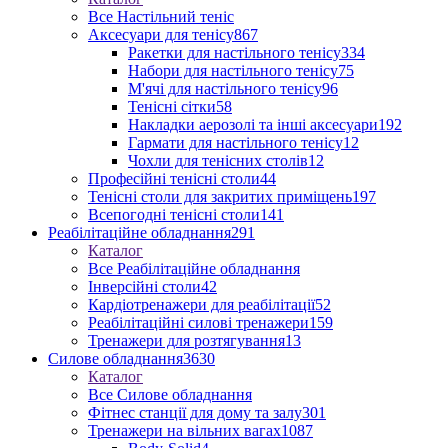
Все Настільний теніс
Аксесуари для тенісу
867
Ракетки для настільного тенісу
334
Набори для настільного тенісу
75
М'ячі для настільного тенісу
96
Тенісні сітки
58
Накладки аерозолі та інші аксесуари
192
Гармати для настільного тенісу
12
Чохли для тенісних столів
12
Професійні тенісні столи
44
Тенісні столи для закритих приміщень
197
Всепогодні тенісні столи
141
Реабілітаційне обладнання
291
Каталог
Все Реабілітаційне обладнання
Інверсійні столи
42
Кардіотренажери для реабілітації
52
Реабілітаційні силові тренажери
159
Тренажери для розтягування
13
Силове обладнання
3630
Каталог
Все Силове обладнання
Фітнес станції для дому та залу
301
Тренажери на вільних вагах
1087