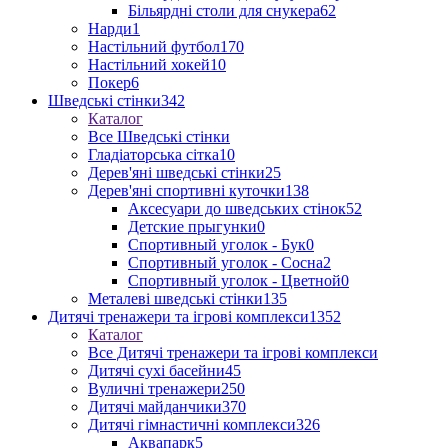
Більярдні столи для снукера
62
Нарди
1
Настільний футбол
170
Настільний хокей
10
Покер
6
Шведські стінки
342
Каталог
Все Шведські стінки
Гладіаторська сітка
10
Дерев'яні шведські стінки
25
Дерев'яні спортивні куточки
138
Аксесуари до шведських стінок
52
Детские прыгунки
0
Спортивный уголок - Бук
0
Спортивный уголок - Сосна
2
Спортивный уголок - Цветной
0
Металеві шведські стінки
135
Дитячі тренажери та ігрові комплекси
1352
Каталог
Все Дитячі тренажери та ігрові комплекси
Дитячі сухі басейни
45
Вуличні тренажери
250
Дитячі майданчики
370
Дитячі гімнастичні комплекси
326
Аквапарк
5