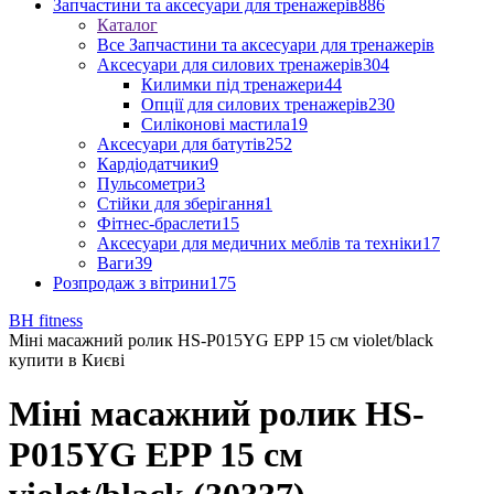
Запчастини та аксесуари для тренажерів
886
Каталог
Все Запчастини та аксесуари для тренажерів
Аксесуари для силових тренажерів
304
Килимки під тренажери
44
Опції для силових тренажерів
230
Силіконові мастила
19
Аксесуари для батутів
252
Кардіодатчики
9
Пульсометри
3
Стійки для зберігання
1
Фітнес-браслети
15
Аксесуари для медичних меблів та техніки
17
Ваги
39
Розпродаж з вітрини
175
BH fitness
Міні масажний ролик HS-P015YG EPP 15 см violet/black
купити в Києві
Міні масажний ролик HS-
P015YG EPP 15 см