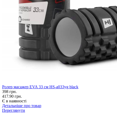
Ролер масажер EVA 33 см HS-a033yg black
398
грн.
417.90 грн.
Є в наявності
Детальніше про товар
Переглянути