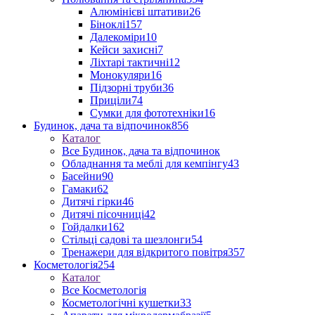
Алюмінієві штативи
26
Біноклі
157
Далекоміри
10
Кейси захисні
7
Ліхтарі тактичні
12
Монокуляри
16
Підзорні труби
36
Приціли
74
Сумки для фототехніки
16
Будинок, дача та відпочинок
856
Каталог
Все Будинок, дача та відпочинок
Обладнання та меблі для кемпінгу
43
Басейни
90
Гамаки
62
Дитячі гірки
46
Дитячі пісочниці
42
Гойдалки
162
Стільці садові та шезлонги
54
Тренажери для відкритого повітря
357
Косметологія
254
Каталог
Все Косметологія
Косметологічні кушетки
33