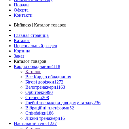
Поради
Оферта
Контакти
Bhfitness | Каталог товаров
Главная страница
Каталог
Персональный раздел
Корзина
Заказ
Каталог товаров
Кардіо обладнання
4118
Каталог
Все Кардіо обладнання
Бігові доріжки
1272
Велотренажери
1163
Орбітреки
990
Степери
208
Гребні тренажери для дому та залу
236
Вібраційні платформи
52
Спінбайки
186
Лижні тренажери
16
Настільний теніс
1237
Каталог