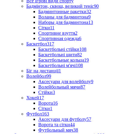
Все Ігрові види спорту
Бадмінтон, сквош, великий теніс
90
Бадминтонные ракетки
32
Воланы для бадминтона
9
Наборы для бадминтона
13
Сітки
11
Спортивне взуття
2
Спортивная одежда
6
Баскетбол
317
Баскетбольні стійки
108
Баскетбольні щити
82
Баскетбольные кольца
19
Баскетбольні м'ячі
108
Біг на дистанції
1
Волейбол
99
Аксесуари для волейболу
9
Волейбольный мячи
87
Стійки
3
Хокей
17
Ворота
16
Сітки
1
Футбол
163
Аксесуари для футболу
57
Ворота та сітки
44
Футбольный мяч
38