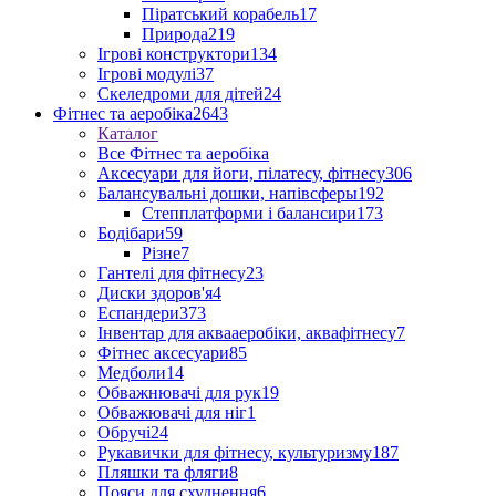
Піратський корабель
17
Природа
219
Ігрові конструктори
134
Ігрові модулі
37
Скеледроми для дітей
24
Фітнес та аеробіка
2643
Каталог
Все Фітнес та аеробіка
Аксесуари для йоги, пілатесу, фітнесу
306
Балансувальні дошки, напівсферы
192
Степплатформи і балансири
173
Бодібари
59
Різне
7
Гантелі для фітнесу
23
Диски здоров'я
4
Еспандери
373
Інвентар для аквааеробіки, аквафітнесу
7
Фітнес аксесуари
85
Медболи
14
Обважнювачі для рук
19
Обважювачі для ніг
1
Обручі
24
Рукавички для фітнесу, культуризму
187
Пляшки та фляги
8
Пояси для схуднення
6