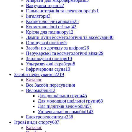
Апарати для мікродермабразії
5
Вакуумна терапія
2
Гальванотерапія та електропорація
1
Інгалятори
3
Косметологічні апарати
25
Косметологічні стільці
42
Крісла для педикюру
12
Лампи-лупи косметологічні та аксесуари
40
Очищувачі повітря
5
Засоби по догляду за шкірою
26
Перукарські та косметологічні візки
29
Зволожувачі повітря
10
Ультразвукові скрабери
8
Інфрачервона сауна
10
Засоби пересування
2219
Каталог
Все Засоби пересування
Веломобілі
312
Для дошкільної групи
45
Для молодшої шкільної групи
68
Для підлітків веломобілі
57
Універсальні веломобілі
143
Електровелосипеди
236
Ігрові види спорту
687
Каталог