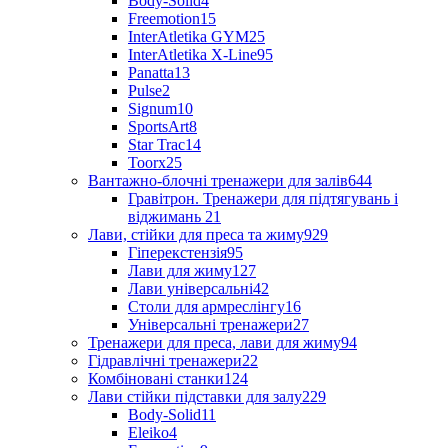
Body-Solid
4
Freemotion
15
InterAtletika GYM
25
InterAtletika X-Line
95
Panatta
13
Pulse
2
Signum
10
SportsArt
8
Star Trac
14
Toorx
25
Вантажно-блочні тренажери для залів
644
Гравітрон. Тренажери для підтягувань і
віджимань
21
Лави, стійки для преса та жиму
929
Гіперекстензія
95
Лави для жиму
127
Лави універсальні
42
Столи для армреслінгу
16
Універсальні тренажери
27
Тренажери для преса, лави для жиму
94
Гідравлічні тренажери
22
Комбіновані станки
124
Лави стійки підставки для залу
229
Body-Solid
11
Eleiko
4