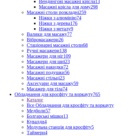
Вендингові масажні крісла
13
Масажні крісла для дому
298
Масажні столи розкладні
259
Ніжки з алюмінію
74
Ніжки з дерева
176
Ніжки з металу
9
Валики для масажу
77
Вібромасажери
26
Стаціонарні масажні столи
68
Ручні масажери
138
Масажери для ніг
109
Масажери для шиї
23
Масажні накидки
72
Масажні подушки
56
Масажні стільці
23
Аксесуари для масажу
59
Масажер для тіла
74
Обладнання для кросфіту та воркауту
765
Каталог
Все Обладнання для кросфіту та воркауту
Медболи
57
Болгарські мішки
13
Кувалди
4
Модульна станція для кросфіту
5
Таймери
4