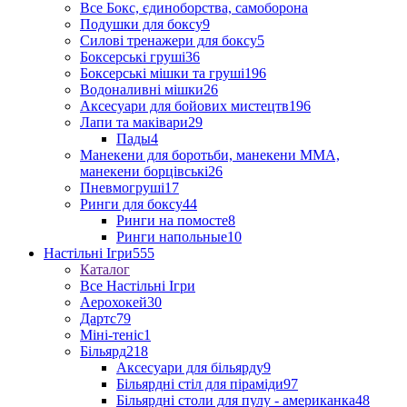
Все Бокс, єдиноборства, самоборона
Подушки для боксу
9
Силові тренажери для боксу
5
Боксерські груші
36
Боксерські мішки та груші
196
Водоналивні мішки
26
Аксесуари для бойових мистецтв
196
Лапи та маківари
29
Пады
4
Манекени для боротьби, манекени ММА,
манекени борцівські
26
Пневмогруші
17
Ринги для боксу
44
Ринги на помосте
8
Ринги напольные
10
Настільні Ігри
555
Каталог
Все Настільні Ігри
Аерохокей
30
Дартс
79
Міні-теніс
1
Більярд
218
Аксесуари для більярду
9
Більярдні стіл для піраміди
97
Більярдні столи для пулу - американка
48