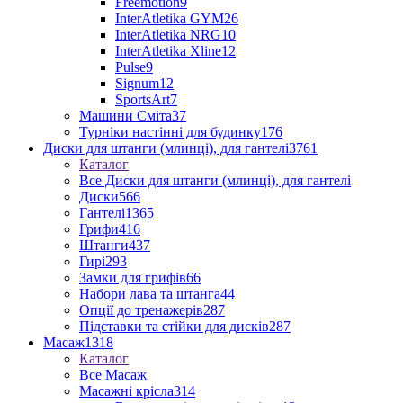
Freemotion
9
InterAtletika GYM
26
InterAtletika NRG
10
InterAtletika Xline
12
Pulse
9
Signum
12
SportsArt
7
Машини Сміта
37
Турніки настінні для будинку
176
Диски для штанги (млинці), для гантелі
3761
Каталог
Все Диски для штанги (млинці), для гантелі
Диски
566
Гантелі
1365
Грифи
416
Штанги
437
Гирі
293
Замки для грифів
66
Набори лава та штанга
44
Опції до тренажерів
287
Підставки та стійки для дисків
287
Масаж
1318
Каталог
Все Масаж
Масажні крісла
314