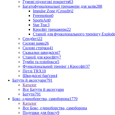
Гумові підлогові покриття
63
Багатофункціональні тренажери для залів
288
Impulse Zone (Crossfit)
2
Freemotion
0
SportsArt
0
Star Trac
3
Кросфіт тренажери
22
Станції для функціонального тренінгу Explod
Сендбегі
22
Силові рами
26
Силові стрічки
41
Скакалки швидкісні
7
Станції для кросфіту
7
Тумби та пліобокси
5
Функціональний тренінг і Кроссфіт
37
Петлі TRX
10
Швидкісні бар'єри
4
Батути й аксесуари
791
Каталог
Все Батути й аксесуари
Батути
791
Бокс, єдиноборства, самоборона
1770
Каталог
Все Бокс, єдиноборства, самоборона
Подушки для боксу
9