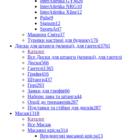
InterAtletika GYM
26
InterAtletika NRG
10
InterAtletika Xline
12
Pulse
9
Signum
12
SportsArt
7
Машини Сміта
37
Турніки настінні для будинку
176
Диски для штанги (млинці), для гантелі
3761
Каталог
Все Диски для штанги (млинці), для гантелі
Диски
566
Гантелі
1365
Грифи
416
Штанги
437
Гирі
293
Замки для грифів
66
Набори лава та штанга
44
Опції до тренажерів
287
Підставки та стійки для дисків
287
Масаж
1318
Каталог
Все Масаж
Масажні крісла
314
Вендингові масажні крісла
13