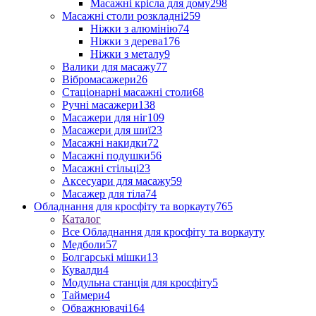
Масажні крісла для дому
298
Масажні столи розкладні
259
Ніжки з алюмінію
74
Ніжки з дерева
176
Ніжки з металу
9
Валики для масажу
77
Вібромасажери
26
Стаціонарні масажні столи
68
Ручні масажери
138
Масажери для ніг
109
Масажери для шиї
23
Масажні накидки
72
Масажні подушки
56
Масажні стільці
23
Аксесуари для масажу
59
Масажер для тіла
74
Обладнання для кросфіту та воркауту
765
Каталог
Все Обладнання для кросфіту та воркауту
Медболи
57
Болгарські мішки
13
Кувалди
4
Модульна станція для кросфіту
5
Таймери
4
Обважнювачі
164