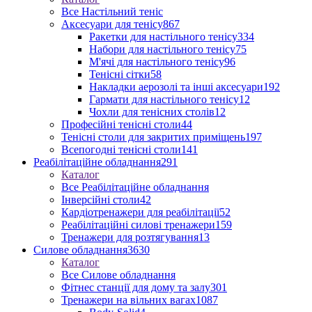
Все Настільний теніс
Аксесуари для тенісу
867
Ракетки для настільного тенісу
334
Набори для настільного тенісу
75
М'ячі для настільного тенісу
96
Тенісні сітки
58
Накладки аерозолі та інші аксесуари
192
Гармати для настільного тенісу
12
Чохли для тенісних столів
12
Професійні тенісні столи
44
Тенісні столи для закритих приміщень
197
Всепогодні тенісні столи
141
Реабілітаційне обладнання
291
Каталог
Все Реабілітаційне обладнання
Інверсійні столи
42
Кардіотренажери для реабілітації
52
Реабілітаційні силові тренажери
159
Тренажери для розтягування
13
Силове обладнання
3630
Каталог
Все Силове обладнання
Фітнес станції для дому та залу
301
Тренажери на вільних вагах
1087