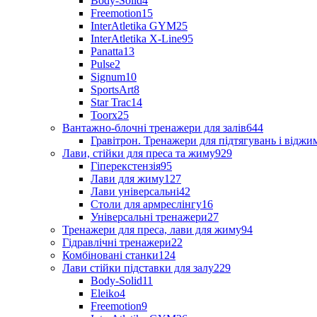
Body-Solid
4
Freemotion
15
InterAtletika GYM
25
InterAtletika X-Line
95
Panatta
13
Pulse
2
Signum
10
SportsArt
8
Star Trac
14
Toorx
25
Вантажно-блочні тренажери для залів
644
Гравітрон. Тренажери для підтягувань і відж
Лави, стійки для преса та жиму
929
Гіперекстензія
95
Лави для жиму
127
Лави універсальні
42
Столи для армреслінгу
16
Універсальні тренажери
27
Тренажери для преса, лави для жиму
94
Гідравлічні тренажери
22
Комбіновані станки
124
Лави стійки підставки для залу
229
Body-Solid
11
Eleiko
4
Freemotion
9