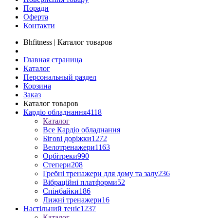
Поради
Оферта
Контакти
Bhfitness | Каталог товаров
Главная страница
Каталог
Персональный раздел
Корзина
Заказ
Каталог товаров
Кардіо обладнання
4118
Каталог
Все Кардіо обладнання
Бігові доріжки
1272
Велотренажери
1163
Орбітреки
990
Степери
208
Гребні тренажери для дому та залу
236
Вібраційні платформи
52
Спінбайки
186
Лижні тренажери
16
Настільний теніс
1237
Каталог