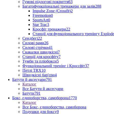
Гумові підлогові покриття
63
Багатофункціональні тренажери для залів
288
Impulse Zone (Crossfit)
2
Freemotion
0
SportsArt
0
Star Trac
3
Кросфіт тренажери
22
Станції для функціонального тренінгу Explod
Сендбегі
22
Силові рами
26
Силові стрічки
41
Скакалки швидкісні
7
Станції для кросфіту
7
Тумби та пліобокси
5
Функціональний тренінг і Кроссфіт
37
Петлі TRX
10
Швидкісні бар'єри
4
Батути й аксесуари
791
Каталог
Все Батути й аксесуари
Батути
791
Бокс, єдиноборства, самоборона
1770
Каталог
Все Бокс, єдиноборства, самоборона
Подушки для боксу
9