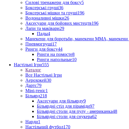
Силові тренажери для боксу
5
Боксерські груші
36
Боксерські мішки та груші
196
Водоналивні мішки
26
Аксесуари для бойових мистецтв
196
Лапи та маківари
29
Пады
4
Манекени для боротьби, манекени ММА, манекени 
Пневмогруші
17
Ринги для боксу
44
Ринги на помосте
8
Ринги напольные
10
Настільні Ігри
555
Каталог
Все Настільні Ігри
Аерохокей
30
Дартс
79
Міні-теніс
1
Більярд
218
Аксесуари для більярду
9
Більярдні стіл для піраміди
97
Більярдні столи для пулу - американка
48
Більярдні столи для снукера
62
Нарди
1
Настільний футбол
170