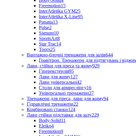
Body-Solid
4
Freemotion
15
InterAtletika GYM
25
InterAtletika X-Line
95
Panatta
13
Pulse
2
Signum
10
SportsArt
8
Star Trac
14
Toorx
25
Вантажно-блочні тренажери для залів
644
Гравітрон. Тренажери для підтягувань і відж
Лави, стійки для преса та жиму
929
Гіперекстензія
95
Лави для жиму
127
Лави універсальні
42
Столи для армреслінгу
16
Універсальні тренажери
27
Тренажери для преса, лави для жиму
94
Гідравлічні тренажери
22
Комбіновані станки
124
Лави стійки підставки для залу
229
Body-Solid
11
Eleiko
4
Freemotion
9