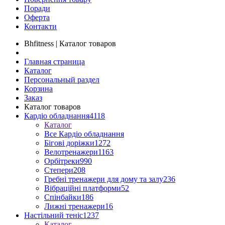
Поради
Оферта
Контакти
Bhfitness | Каталог товаров
Главная страница
Каталог
Персональный раздел
Корзина
Заказ
Каталог товаров
Кардіо обладнання
4118
Каталог
Все Кардіо обладнання
Бігові доріжки
1272
Велотренажери
1163
Орбітреки
990
Степери
208
Гребні тренажери для дому та залу
236
Вібраційні платформи
52
Спінбайки
186
Лижні тренажери
16
Настільний теніс
1237
Каталог