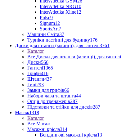
InterAtletika GYM
26
InterAtletika NRG
10
InterAtletika Xline
12
Pulse
9
Signum
12
SportsArt
7
Машини Сміта
37
Турніки настінні для будинку
176
Диски для штанги (млинці), для гантелі
3761
Каталог
Все Диски для штанги (млинці), для гантелі
Диски
566
Гантелі
1365
Грифи
416
Штанги
437
Гирі
293
Замки для грифів
66
Набори лава та штанга
44
Опції до тренажерів
287
Підставки та стійки для дисків
287
Масаж
1318
Каталог
Все Масаж
Масажні крісла
314
Вендингові масажні крісла
13