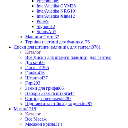
Freemotion
9
InterAtletika GYM
26
InterAtletika NRG
10
InterAtletika Xline
12
Pulse
9
Signum
12
SportsArt
7
Машини Сміта
37
Турніки настінні для будинку
176
Диски для штанги (млинці), для гантелі
3761
Каталог
Все Диски для штанги (млинці), для гантелі
Диски
566
Гантелі
1365
Грифи
416
Штанги
437
Гирі
293
Замки для грифів
66
Набори лава та штанга
44
Опції до тренажерів
287
Підставки та стійки для дисків
287
Масаж
1318
Каталог
Все Масаж
Масажні крісла
314