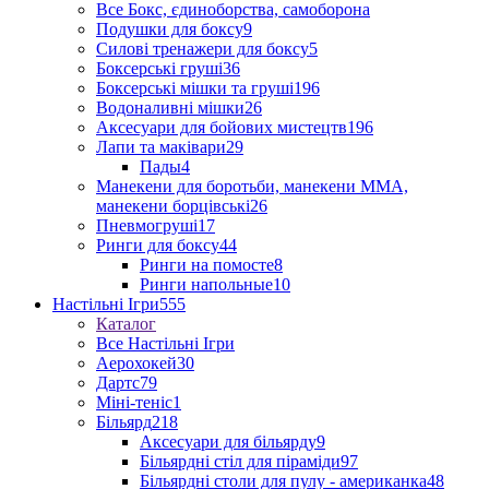
Все Бокс, єдиноборства, самоборона
Подушки для боксу
9
Силові тренажери для боксу
5
Боксерські груші
36
Боксерські мішки та груші
196
Водоналивні мішки
26
Аксесуари для бойових мистецтв
196
Лапи та маківари
29
Пады
4
Манекени для боротьби, манекени ММА,
манекени борцівські
26
Пневмогруші
17
Ринги для боксу
44
Ринги на помосте
8
Ринги напольные
10
Настільні Ігри
555
Каталог
Все Настільні Ігри
Аерохокей
30
Дартс
79
Міні-теніс
1
Більярд
218
Аксесуари для більярду
9
Більярдні стіл для піраміди
97
Більярдні столи для пулу - американка
48