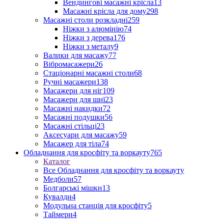
Вендингові масажні крісла
13
Масажні крісла для дому
298
Масажні столи розкладні
259
Ніжки з алюмінію
74
Ніжки з дерева
176
Ніжки з металу
9
Валики для масажу
77
Вібромасажери
26
Стаціонарні масажні столи
68
Ручні масажери
138
Масажери для ніг
109
Масажери для шиї
23
Масажні накидки
72
Масажні подушки
56
Масажні стільці
23
Аксесуари для масажу
59
Масажер для тіла
74
Обладнання для кросфіту та воркауту
765
Каталог
Все Обладнання для кросфіту та воркауту
Медболи
57
Болгарські мішки
13
Кувалди
4
Модульна станція для кросфіту
5
Таймери
4