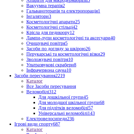
Апарати для мікродермабразії
5
Вакуумна терапія
2
Гальванотерапія та електропорація
1
Інгалятори
3
Косметологічні апарати
25
Косметологічні стільці
42
Крісла для педикюру
12
Лампи-лупи косметологічні та аксесуари
40
Очищувачі повітря
5
Засоби по догляду за шкірою
26
Перукарські та косметологічні візки
29
Зволожувачі повітря
10
Ультразвукові скрабери
8
Інфрачервона сауна
10
Засоби пересування
2219
Каталог
Все Засоби пересування
Веломобілі
312
Для дошкільної групи
45
Для молодшої шкільної групи
68
Для підлітків веломобілі
57
Універсальні веломобілі
143
Електровелосипеди
236
Ігрові види спорту
687
Каталог