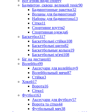
Все Ігрові види спорту
Бадмінтон, сквош, великий теніс
90
Бадминтонные ракетки
32
Воланы для бадминтона
9
Наборы для бадминтона
13
Сітки
11
Спортивне взуття
2
Спортивная одежда
6
Баскетбол
317
Баскетбольні стійки
108
Баскетбольні щити
82
Баскетбольные кольца
19
Баскетбольні м'ячі
108
Біг на дистанції
1
Волейбол
99
Аксесуари для волейболу
9
Волейбольный мячи
87
Стійки
3
Хокей
17
Ворота
16
Сітки
1
Футбол
163
Аксесуари для футболу
57
Ворота та сітки
44
Футбольный мяч
38