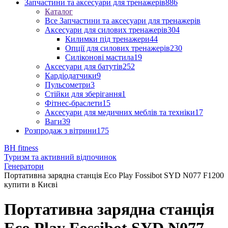
Запчастини та аксесуари для тренажерів
886
Каталог
Все Запчастини та аксесуари для тренажерів
Аксесуари для силових тренажерів
304
Килимки під тренажери
44
Опції для силових тренажерів
230
Силіконові мастила
19
Аксесуари для батутів
252
Кардіодатчики
9
Пульсометри
3
Стійки для зберігання
1
Фітнес-браслети
15
Аксесуари для медичних меблів та техніки
17
Ваги
39
Розпродаж з вітрини
175
BH fitness
Туризм та активний відпочинок
Генератори
Портативна зарядна станція Eco Play Fossibot SYD N077 F1200
купити в Києві
Портативна зарядна станція