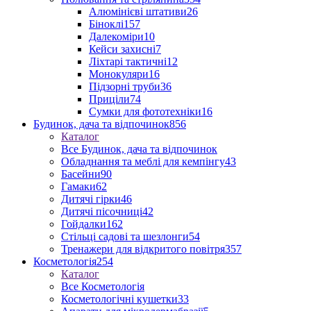
Алюмінієві штативи
26
Біноклі
157
Далекоміри
10
Кейси захисні
7
Ліхтарі тактичні
12
Монокуляри
16
Підзорні труби
36
Приціли
74
Сумки для фототехніки
16
Будинок, дача та відпочинок
856
Каталог
Все Будинок, дача та відпочинок
Обладнання та меблі для кемпінгу
43
Басейни
90
Гамаки
62
Дитячі гірки
46
Дитячі пісочниці
42
Гойдалки
162
Стільці садові та шезлонги
54
Тренажери для відкритого повітря
357
Косметологія
254
Каталог
Все Косметологія
Косметологічні кушетки
33