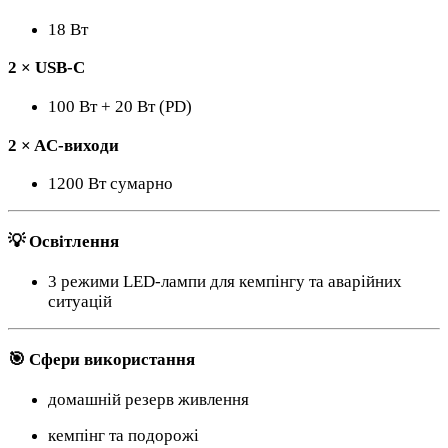
18 Вт
2 × USB-C
100 Вт + 20 Вт (PD)
2 × AC-виходи
1200 Вт сумарно
💡 Освітлення
3 режими LED-лампи для кемпінгу та аварійних
ситуацій
🎯 Сфери використання
домашній резерв живлення
кемпінг та подорожі