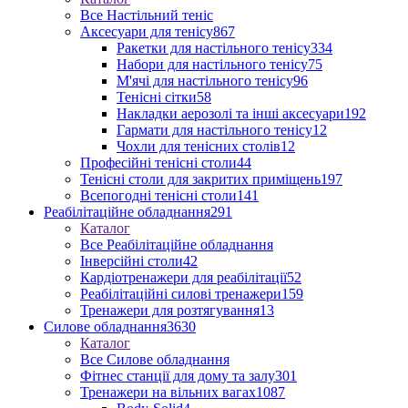
Все Настільний теніс
Аксесуари для тенісу
867
Ракетки для настільного тенісу
334
Набори для настільного тенісу
75
М'ячі для настільного тенісу
96
Тенісні сітки
58
Накладки аерозолі та інші аксесуари
192
Гармати для настільного тенісу
12
Чохли для тенісних столів
12
Професійні тенісні столи
44
Тенісні столи для закритих приміщень
197
Всепогодні тенісні столи
141
Реабілітаційне обладнання
291
Каталог
Все Реабілітаційне обладнання
Інверсійні столи
42
Кардіотренажери для реабілітації
52
Реабілітаційні силові тренажери
159
Тренажери для розтягування
13
Силове обладнання
3630
Каталог
Все Силове обладнання
Фітнес станції для дому та залу
301
Тренажери на вільних вагах
1087