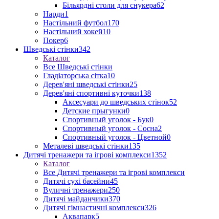
Більярдні столи для снукера
62
Нарди
1
Настільний футбол
170
Настільний хокей
10
Покер
6
Шведські стінки
342
Каталог
Все Шведські стінки
Гладіаторська сітка
10
Дерев'яні шведські стінки
25
Дерев'яні спортивні куточки
138
Аксесуари до шведських стінок
52
Детские прыгунки
0
Спортивный уголок - Бук
0
Спортивный уголок - Сосна
2
Спортивный уголок - Цветной
0
Металеві шведські стінки
135
Дитячі тренажери та ігрові комплекси
1352
Каталог
Все Дитячі тренажери та ігрові комплекси
Дитячі сухі басейни
45
Вуличні тренажери
250
Дитячі майданчики
370
Дитячі гімнастичні комплекси
326
Аквапарк
5