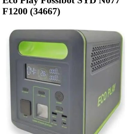
Eco Play Fossibot SYD N077
F1200 (34667)