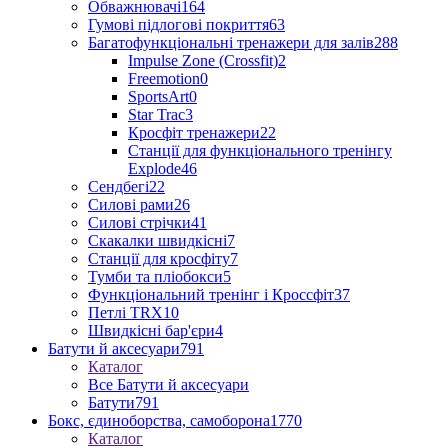
Обважнювачі
164
Гумові підлогові покриття
63
Багатофункціональні тренажери для залів
288
Impulse Zone (Crossfit)
2
Freemotion
0
SportsArt
0
Star Trac
3
Кросфіт тренажери
22
Станції для функціонального тренінгу
Explode
46
Сендбегі
22
Силові рами
26
Силові стрічки
41
Скакалки швидкісні
7
Станції для кросфіту
7
Тумби та пліобокси
5
Функціональний тренінг і Кроссфіт
37
Петлі TRX
10
Швидкісні бар'єри
4
Батути й аксесуари
791
Каталог
Все Батути й аксесуари
Батути
791
Бокс, єдиноборства, самоборона
1770
Каталог