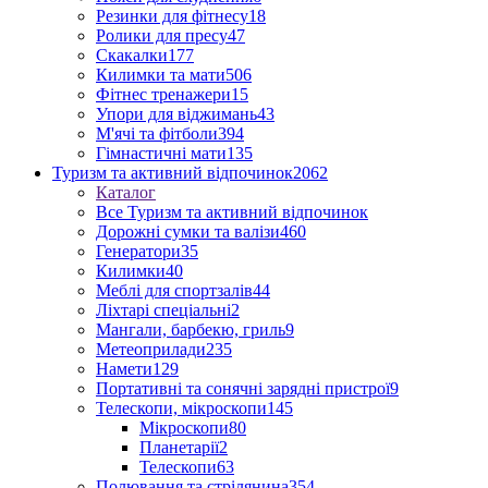
Резинки для фітнесу
18
Ролики для пресу
47
Скакалки
177
Килимки та мати
506
Фітнес тренажери
15
Упори для віджимань
43
М'ячі та фітболи
394
Гімнастичні мати
135
Туризм та активний відпочинок
2062
Каталог
Все Туризм та активний відпочинок
Дорожні сумки та валізи
460
Генератори
35
Килимки
40
Меблі для спортзалів
44
Ліхтарі спеціальні
2
Мангали, барбекю, гриль
9
Метеоприлади
235
Намети
129
Портативні та сонячні зарядні пристрої
9
Телескопи, мікроскопи
145
Мікроскопи
80
Планетарії
2
Телескопи
63
Полювання та стрілянина
354