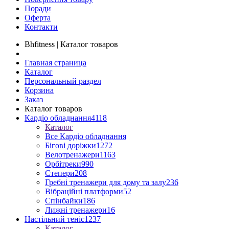
Поради
Оферта
Контакти
Bhfitness | Каталог товаров
Главная страница
Каталог
Персональный раздел
Корзина
Заказ
Каталог товаров
Кардіо обладнання
4118
Каталог
Все Кардіо обладнання
Бігові доріжки
1272
Велотренажери
1163
Орбітреки
990
Степери
208
Гребні тренажери для дому та залу
236
Вібраційні платформи
52
Спінбайки
186
Лижні тренажери
16
Настільний теніс
1237
Каталог