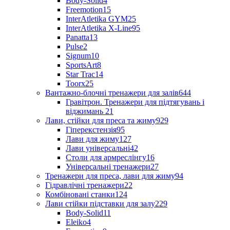
Body-Solid
4
Freemotion
15
InterAtletika GYM
25
InterAtletika X-Line
95
Panatta
13
Pulse
2
Signum
10
SportsArt
8
Star Trac
14
Toorx
25
Вантажно-блочні тренажери для залів
644
Гравітрон. Тренажери для підтягувань і
віджимань
21
Лави, стійки для преса та жиму
929
Гіперекстензія
95
Лави для жиму
127
Лави універсальні
42
Столи для армреслінгу
16
Універсальні тренажери
27
Тренажери для преса, лави для жиму
94
Гідравлічні тренажери
22
Комбіновані станки
124
Лави стійки підставки для залу
229
Body-Solid
11
Eleiko
4