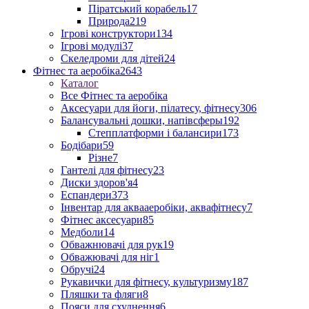
Піратський корабель
17
Природа
219
Ігрові конструктори
134
Ігрові модулі
37
Скеледроми для дітей
24
Фітнес та аеробіка
2643
Каталог
Все Фітнес та аеробіка
Аксесуари для йоги, пілатесу, фітнесу
306
Балансувальні дошки, напівсферы
192
Степплатформи і балансири
173
Бодібари
59
Різне
7
Гантелі для фітнесу
23
Диски здоров'я
4
Еспандери
373
Інвентар для аквааеробіки, аквафітнесу
7
Фітнес аксесуари
85
Медболи
14
Обважнювачі для рук
19
Обважювачі для ніг
1
Обручі
24
Рукавички для фітнесу, культуризму
187
Пляшки та фляги
8
Пояси для схуднення
6