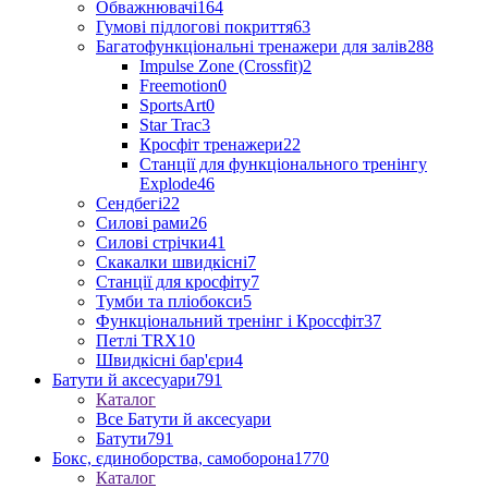
Обважнювачі
164
Гумові підлогові покриття
63
Багатофункціональні тренажери для залів
288
Impulse Zone (Crossfit)
2
Freemotion
0
SportsArt
0
Star Trac
3
Кросфіт тренажери
22
Станції для функціонального тренінгу
Explode
46
Сендбегі
22
Силові рами
26
Силові стрічки
41
Скакалки швидкісні
7
Станції для кросфіту
7
Тумби та пліобокси
5
Функціональний тренінг і Кроссфіт
37
Петлі TRX
10
Швидкісні бар'єри
4
Батути й аксесуари
791
Каталог
Все Батути й аксесуари
Батути
791
Бокс, єдиноборства, самоборона
1770
Каталог