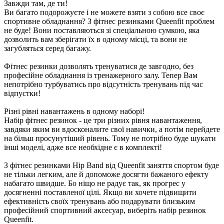
Завжди там, де ти!
Ви багато подорожуєте і не можете взяти з собою все своє
спортивне обладнання? З фітнес резинками Queenfit проблем
не буде! Вони поставляються зі спеціальною сумкою, яка
дозволить вам зберігати їх в одному місці, та вони не
загубляться серед багажу.
Фітнес резинки дозволять тренуватися де завгодно, без
професійне обладнання із тренажерного залу. Тепер Вам
непотрібно турбуватись про відсутність тренувань під час
відпустки!
Різні рівні навантажень в одному наборі!
Набір фітнес резинок - це три різних рівня навантаження,
завдяки яким ви вдосконалите свої навички, а потім перейдете
на більш просунутіший рівень. Тому не потрібно буде шукати
інші моделі, адже все необхідне є в комплекті!
З фітнес резинками Hip Band від Queenfit заняття спортом буде
не тільки легким, але й допоможе досягти бажаного ефекту
набагато швидше. Бо ніщо не радує так, як прогрес у
досягненні поставленої цілі. Якщо ви хочете підвищити
ефективність своїх тренувань або подарувати близьким
професійний спортивний аксесуар, виберіть набір резинок
Queenfit.