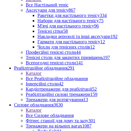
Все Настільний теніс
Аксесуари для тенісу
867
Ракетки для настільного тенісу
334
Набори для настільного тенісу
75
М'ячі для настільного тенісу
96
Тенісні сітки
58
Накладки аерозолі та інші аксесуари
192
Гармати для настільного тенісу
12
Чохли для тенісних столів
12
Професійні тенісні столи
44
Тенісні столи для закритих приміщень
197
Всепогодні тенісні столи
141
Реабілітаційне обладнання
291
Каталог
Все Реабілітаційне обладнання
Інверсійні столи
42
Кардіотренажери для реабілітації
52
Реабілітаційні силові тренажери
159
Тренажери для розтягування
13
Силове обладнання
3630
Каталог
Все Силове обладнання
Фітнес станції для дому та залу
301
Тренажери на вільних вагах
1087