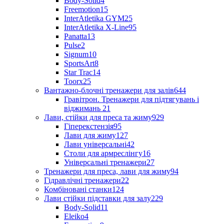
Body-Solid
4
Freemotion
15
InterAtletika GYM
25
InterAtletika X-Line
95
Panatta
13
Pulse
2
Signum
10
SportsArt
8
Star Trac
14
Toorx
25
Вантажно-блочні тренажери для залів
644
Гравітрон. Тренажери для підтягувань і
віджимань
21
Лави, стійки для преса та жиму
929
Гіперекстензія
95
Лави для жиму
127
Лави універсальні
42
Столи для армреслінгу
16
Універсальні тренажери
27
Тренажери для преса, лави для жиму
94
Гідравлічні тренажери
22
Комбіновані станки
124
Лави стійки підставки для залу
229
Body-Solid
11
Eleiko
4