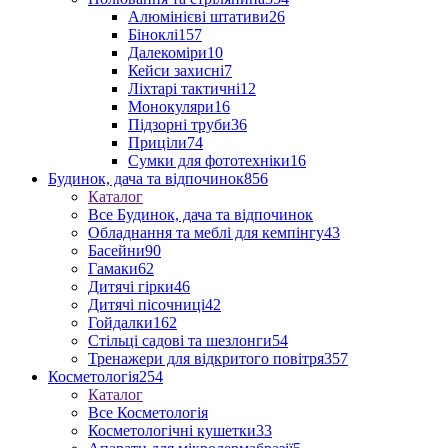
Алюмінієві штативи
26
Біноклі
157
Далекоміри
10
Кейси захисні
7
Ліхтарі тактичні
12
Монокуляри
16
Підзорні труби
36
Приціли
74
Сумки для фототехніки
16
Будинок, дача та відпочинок
856
Каталог
Все Будинок, дача та відпочинок
Обладнання та меблі для кемпінгу
43
Басейни
90
Гамаки
62
Дитячі гірки
46
Дитячі пісочниці
42
Гойдалки
162
Стільці садові та шезлонги
54
Тренажери для відкритого повітря
357
Косметологія
254
Каталог
Все Косметологія
Косметологічні кушетки
33