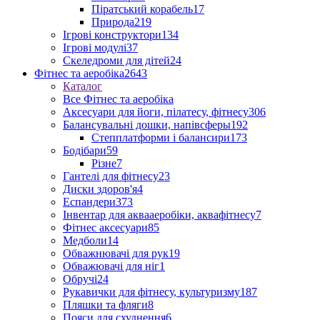
Піратський корабель
17
Природа
219
Ігрові конструктори
134
Ігрові модулі
37
Скеледроми для дітей
24
Фітнес та аеробіка
2643
Каталог
Все Фітнес та аеробіка
Аксесуари для йоги, пілатесу, фітнесу
306
Балансувальні дошки, напівсферы
192
Степплатформи і балансири
173
Бодібари
59
Різне
7
Гантелі для фітнесу
23
Диски здоров'я
4
Еспандери
373
Інвентар для аквааеробіки, аквафітнесу
7
Фітнес аксесуари
85
Медболи
14
Обважнювачі для рук
19
Обважювачі для ніг
1
Обручі
24
Рукавички для фітнесу, культуризму
187
Пляшки та фляги
8
Пояси для схуднення
6