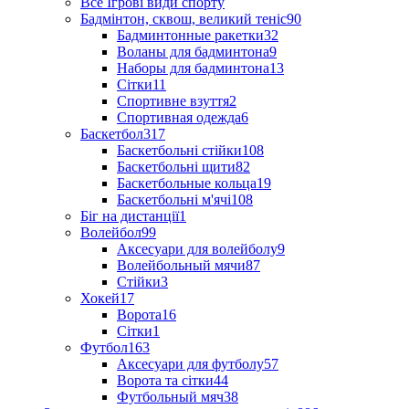
Все Ігрові види спорту
Бадмінтон, сквош, великий теніс
90
Бадминтонные ракетки
32
Воланы для бадминтона
9
Наборы для бадминтона
13
Сітки
11
Спортивне взуття
2
Спортивная одежда
6
Баскетбол
317
Баскетбольні стійки
108
Баскетбольні щити
82
Баскетбольные кольца
19
Баскетбольні м'ячі
108
Біг на дистанції
1
Волейбол
99
Аксесуари для волейболу
9
Волейбольный мячи
87
Стійки
3
Хокей
17
Ворота
16
Сітки
1
Футбол
163
Аксесуари для футболу
57
Ворота та сітки
44
Футбольный мяч
38