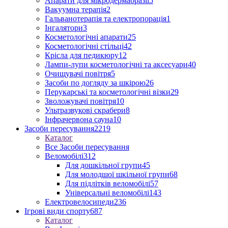
Апарати для мікродермабразії
5
Вакуумна терапія
2
Гальванотерапія та електропорація
1
Інгалятори
3
Косметологічні апарати
25
Косметологічні стільці
42
Крісла для педикюру
12
Лампи-лупи косметологічні та аксесуари
40
Очищувачі повітря
5
Засоби по догляду за шкірою
26
Перукарські та косметологічні візки
29
Зволожувачі повітря
10
Ультразвукові скрабери
8
Інфрачервона сауна
10
Засоби пересування
2219
Каталог
Все Засоби пересування
Веломобілі
312
Для дошкільної групи
45
Для молодшої шкільної групи
68
Для підлітків веломобілі
57
Універсальні веломобілі
143
Електровелосипеди
236
Ігрові види спорту
687
Каталог