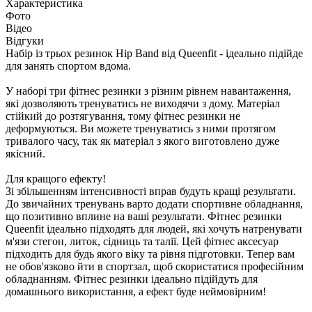
Характеристика
Фото
Відео
Відгуки
Набір із трьох резинок Hip Band від Queenfit - ідеально підійде
для занять спортом вдома.
У наборі три фітнес резинки з різним рівнем навантаження,
які дозволяють тренуватись не виходячи з дому. Матеріал
стійкий до розтягування, тому фітнес резинки не
деформуються. Ви можете тренуватись з ними протягом
тривалого часу, так як матеріал з якого виготовлено дуже
якісний.
Для кращого ефекту!
Зі збільшенням інтенсивності вправ будуть кращі результати.
До звичайних тренувань варто додати спортивне обладнання,
що позитивно вплине на ваші результати. Фітнес резинки
Queenfit ідеально підходять для людей, які хочуть натренувати
м'язи стегон, литок, сідниць та талії. Цей фітнес аксесуар
підходить для будь якого віку та рівня підготовки. Тепер вам
не обов'язково йти в спортзал, щоб скористатися професійним
обладнанням. Фітнес резинки ідеально підійдуть для
домашнього використання, а ефект буде неймовірним!