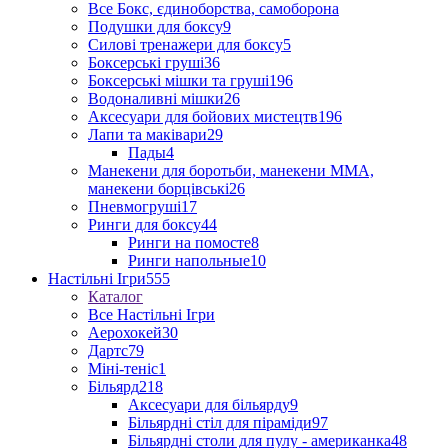
Все Бокс, єдиноборства, самоборона
Подушки для боксу
9
Силові тренажери для боксу
5
Боксерські груші
36
Боксерські мішки та груші
196
Водоналивні мішки
26
Аксесуари для бойових мистецтв
196
Лапи та маківари
29
Пады
4
Манекени для боротьби, манекени ММА,
манекени борцівські
26
Пневмогруші
17
Ринги для боксу
44
Ринги на помосте
8
Ринги напольные
10
Настільні Ігри
555
Каталог
Все Настільні Ігри
Аерохокей
30
Дартс
79
Міні-теніс
1
Більярд
218
Аксесуари для більярду
9
Більярдні стіл для піраміди
97
Більярдні столи для пулу - американка
48