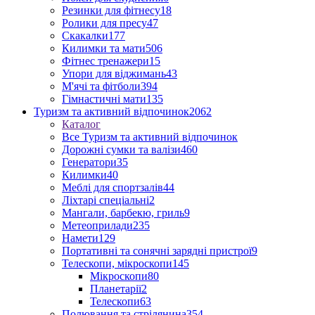
Резинки для фітнесу
18
Ролики для пресу
47
Скакалки
177
Килимки та мати
506
Фітнес тренажери
15
Упори для віджимань
43
М'ячі та фітболи
394
Гімнастичні мати
135
Туризм та активний відпочинок
2062
Каталог
Все Туризм та активний відпочинок
Дорожні сумки та валізи
460
Генератори
35
Килимки
40
Меблі для спортзалів
44
Ліхтарі спеціальні
2
Мангали, барбекю, гриль
9
Метеоприлади
235
Намети
129
Портативні та сонячні зарядні пристрої
9
Телескопи, мікроскопи
145
Мікроскопи
80
Планетарії
2
Телескопи
63
Полювання та стрілянина
354