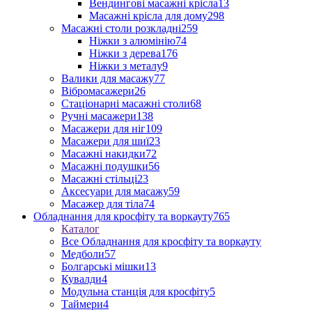
Вендингові масажні крісла
13
Масажні крісла для дому
298
Масажні столи розкладні
259
Ніжки з алюмінію
74
Ніжки з дерева
176
Ніжки з металу
9
Валики для масажу
77
Вібромасажери
26
Стаціонарні масажні столи
68
Ручні масажери
138
Масажери для ніг
109
Масажери для шиї
23
Масажні накидки
72
Масажні подушки
56
Масажні стільці
23
Аксесуари для масажу
59
Масажер для тіла
74
Обладнання для кросфіту та воркауту
765
Каталог
Все Обладнання для кросфіту та воркауту
Медболи
57
Болгарські мішки
13
Кувалди
4
Модульна станція для кросфіту
5
Таймери
4