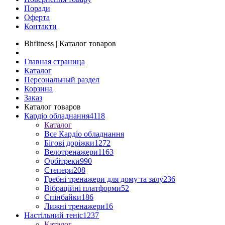
Поради
Оферта
Контакти
Bhfitness | Каталог товаров
Главная страница
Каталог
Персональный раздел
Корзина
Заказ
Каталог товаров
Кардіо обладнання
4118
Каталог
Все Кардіо обладнання
Бігові доріжки
1272
Велотренажери
1163
Орбітреки
990
Степери
208
Гребні тренажери для дому та залу
236
Вібраційні платформи
52
Спінбайки
186
Лижні тренажери
16
Настільний теніс
1237
Каталог