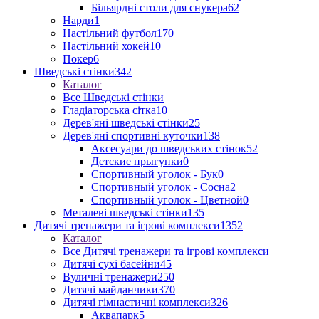
Більярдні столи для снукера
62
Нарди
1
Настільний футбол
170
Настільний хокей
10
Покер
6
Шведські стінки
342
Каталог
Все Шведські стінки
Гладіаторська сітка
10
Дерев'яні шведські стінки
25
Дерев'яні спортивні куточки
138
Аксесуари до шведських стінок
52
Детские прыгунки
0
Спортивный уголок - Бук
0
Спортивный уголок - Сосна
2
Спортивный уголок - Цветной
0
Металеві шведські стінки
135
Дитячі тренажери та ігрові комплекси
1352
Каталог
Все Дитячі тренажери та ігрові комплекси
Дитячі сухі басейни
45
Вуличні тренажери
250
Дитячі майданчики
370
Дитячі гімнастичні комплекси
326
Аквапарк
5