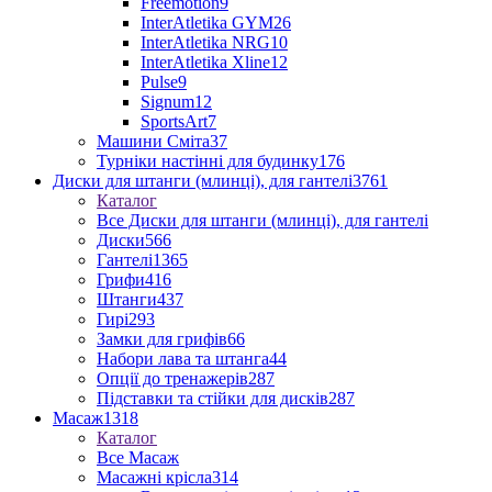
Freemotion
9
InterAtletika GYM
26
InterAtletika NRG
10
InterAtletika Xline
12
Pulse
9
Signum
12
SportsArt
7
Машини Сміта
37
Турніки настінні для будинку
176
Диски для штанги (млинці), для гантелі
3761
Каталог
Все Диски для штанги (млинці), для гантелі
Диски
566
Гантелі
1365
Грифи
416
Штанги
437
Гирі
293
Замки для грифів
66
Набори лава та штанга
44
Опції до тренажерів
287
Підставки та стійки для дисків
287
Масаж
1318
Каталог
Все Масаж
Масажні крісла
314