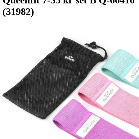
Queenfit 7-35 кг set B Q-66410
(31982)