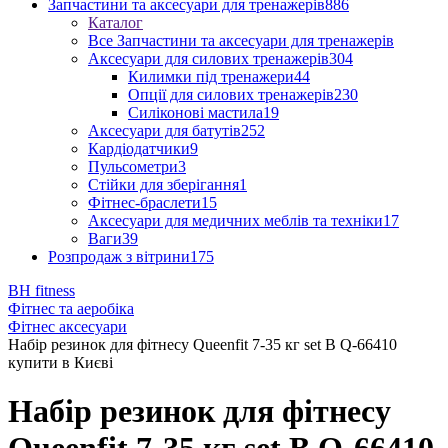
Запчастини та аксесуари для тренажерів
886
Каталог
Все Запчастини та аксесуари для тренажерів
Аксесуари для силових тренажерів
304
Килимки під тренажери
44
Опції для силових тренажерів
230
Силіконові мастила
19
Аксесуари для батутів
252
Кардіодатчики
9
Пульсометри
3
Стійки для зберігання
1
Фітнес-браслети
15
Аксесуари для медичних меблів та техніки
17
Ваги
39
Розпродаж з вітрини
175
BH fitness
Фітнес та аеробіка
Фітнес аксесуари
Набір резинок для фітнесу Queenfit 7-35 кг set B Q-66410
купити в Києві
Набір резинок для фітнесу