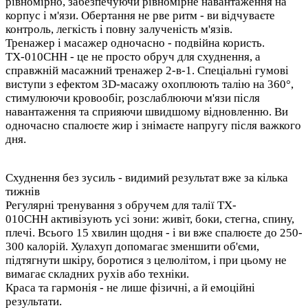
рівномірно, забезпечуючи рівномірне навантаження на
корпус і м'язи. Обертання не рве ритм - ви відчуваєте
контроль, легкість і повну залученість м'язів.
Тренажер і масажер одночасно - подвійна користь
.
TX-010CHH
- це не просто обруч для схуднення, а
справжній масажний тренажер 2-в-1. Спеціальні гумові
виступи з ефектом 3D-масажу охоплюють талію на 360°,
стимулюючи кровообіг, розслаблюючи м'язи після
навантаження та сприяючи швидшому відновленню. Ви
одночасно спалюєте жир і знімаєте напругу після важкого
дня.
Схуднення без зусиль - видимий результат вже за кілька
тижнів
Регулярні тренування з обручем для талії
TX-
010CHH
активізують усі зони: живіт, боки, стегна, спину,
плечі. Всього 15 хвилин щодня - і ви вже спалюєте до 250-
300 калорій. Хулахуп допомагає зменшити об'єми,
підтягнути шкіру, боротися з целюлітом, і при цьому не
вимагає складних рухів або техніки.
Краса та гармонія - не лише фізичні, а й емоційні
результати
.