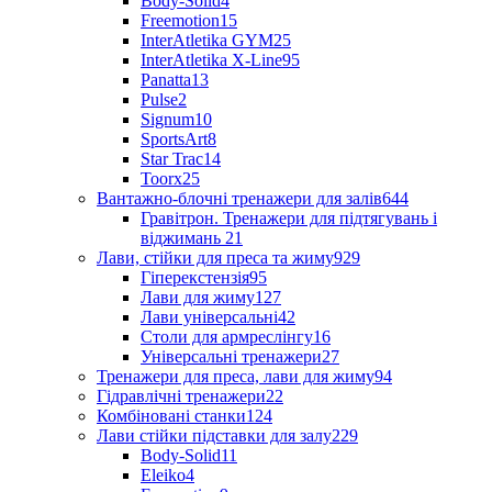
Body-Solid
4
Freemotion
15
InterAtletika GYM
25
InterAtletika X-Line
95
Panatta
13
Pulse
2
Signum
10
SportsArt
8
Star Trac
14
Toorx
25
Вантажно-блочні тренажери для залів
644
Гравітрон. Тренажери для підтягувань і
віджимань
21
Лави, стійки для преса та жиму
929
Гіперекстензія
95
Лави для жиму
127
Лави універсальні
42
Столи для армреслінгу
16
Універсальні тренажери
27
Тренажери для преса, лави для жиму
94
Гідравлічні тренажери
22
Комбіновані станки
124
Лави стійки підставки для залу
229
Body-Solid
11
Eleiko
4