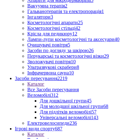
Апарати для мікродермабразії
5
Вакуумна терапія
2
Гальванотерапія та електропорація
1
Інгалятори
3
Косметологічні апарати
25
Косметологічні стільці
42
Крісла для педикюру
12
Лампи-лупи косметологічні та аксесуари
40
Очищувачі повітря
5
Засоби по догляду за шкірою
26
Перукарські та косметологічні візки
29
Зволожувачі повітря
10
Ультразвукові скрабери
8
Інфрачервона сауна
10
Засоби пересування
2219
Каталог
Все Засоби пересування
Веломобілі
312
Для дошкільної групи
45
Для молодшої шкільної групи
68
Для підлітків веломобілі
57
Універсальні веломобілі
143
Електровелосипеди
236
Ігрові види спорту
687
Каталог