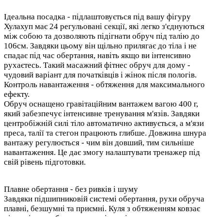
Ідеальна посадка - підлаштовується під вашу фігуру
Хулахуп має 24 регульовані секції, які легко з'єднуються
між собою та дозволяють підігнати обруч під талію до
106см. Завдяки цьому він щільно прилягає до тіла і не
спадає під час обертання, навіть якщо ви інтенсивно
рухаєтесь. Такий масажний фітнес обруч для дому -
чудовий варіант для початківців і жінок після пологів.
Контроль навантаження - обтяження для максимального
ефекту
.
Обруч оснащено гравітаційним вантажем вагою 400 г,
який забезпечує інтенсивне тренування м'язів. Завдяки
центробіжній силі тіло автоматично активується, а м'язи
преса, талії та стегон працюють глибше. Довжина шнура
вантажу регулюється - чим він довший, тим сильніше
навантаження. Це дає змогу налаштувати тренажер під
свій рівень підготовки.
Плавне обертання - без ривків і шуму
Завдяки підшипниковій системі обертання, рухи обруча
плавні, безшумні та приємні. Куля з обтяженням ковзає