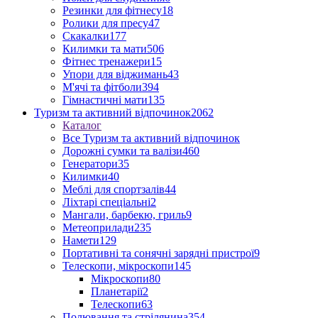
Резинки для фітнесу
18
Ролики для пресу
47
Скакалки
177
Килимки та мати
506
Фітнес тренажери
15
Упори для віджимань
43
М'ячі та фітболи
394
Гімнастичні мати
135
Туризм та активний відпочинок
2062
Каталог
Все Туризм та активний відпочинок
Дорожні сумки та валізи
460
Генератори
35
Килимки
40
Меблі для спортзалів
44
Ліхтарі спеціальні
2
Мангали, барбекю, гриль
9
Метеоприлади
235
Намети
129
Портативні та сонячні зарядні пристрої
9
Телескопи, мікроскопи
145
Мікроскопи
80
Планетарії
2
Телескопи
63
Полювання та стрілянина
354