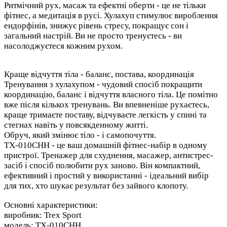
Ритмічний рух, масаж та ефектні оберти - це не тільки
фітнес, а медитація в русі. Хулахуп стимулює вироблення
ендорфінів, знижує рівень стресу, покращує сон і
загальний настрій. Ви не просто тренуєтесь - ви
насолоджуєтеся кожним рухом.
Краще відчуття тіла - баланс, постава, координація
Тренування з хулахупом - чудовий спосіб покращити
координацію, баланс і відчуття власного тіла. Це помітно
вже після кількох тренувань. Ви впевненіше рухаєтесь,
краще тримаєте поставу, відчуваєте легкість у спині та
стегнах навіть у повсякденному житті.
Обруч, який змінює тіло - і самопочуття
.
TX-010CHH
- це ваш домашній фітнес-набір в одному
пристрої. Тренажер для схуднення, масажер, антистрес-
засіб і спосіб полюбити рух заново. Він компактний,
ефективний і простий у використанні - ідеальний вибір
для тих, хто шукає результат без зайвого клопоту.
Основні характеристики:
виробник: Trex Sport
модель: TX-010CHH