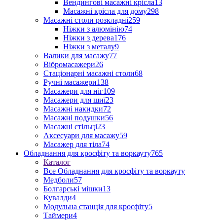
Вендингові масажні крісла
13
Масажні крісла для дому
298
Масажні столи розкладні
259
Ніжки з алюмінію
74
Ніжки з дерева
176
Ніжки з металу
9
Валики для масажу
77
Вібромасажери
26
Стаціонарні масажні столи
68
Ручні масажери
138
Масажери для ніг
109
Масажери для шиї
23
Масажні накидки
72
Масажні подушки
56
Масажні стільці
23
Аксесуари для масажу
59
Масажер для тіла
74
Обладнання для кросфіту та воркауту
765
Каталог
Все Обладнання для кросфіту та воркауту
Медболи
57
Болгарські мішки
13
Кувалди
4
Модульна станція для кросфіту
5
Таймери
4