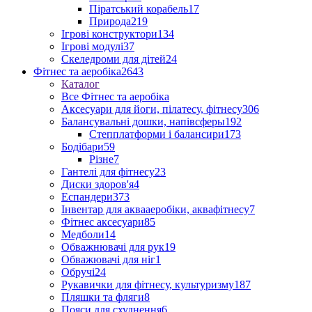
Піратський корабель
17
Природа
219
Ігрові конструктори
134
Ігрові модулі
37
Скеледроми для дітей
24
Фітнес та аеробіка
2643
Каталог
Все Фітнес та аеробіка
Аксесуари для йоги, пілатесу, фітнесу
306
Балансувальні дошки, напівсферы
192
Степплатформи і балансири
173
Бодібари
59
Різне
7
Гантелі для фітнесу
23
Диски здоров'я
4
Еспандери
373
Інвентар для аквааеробіки, аквафітнесу
7
Фітнес аксесуари
85
Медболи
14
Обважнювачі для рук
19
Обважювачі для ніг
1
Обручі
24
Рукавички для фітнесу, культуризму
187
Пляшки та фляги
8
Пояси для схуднення
6