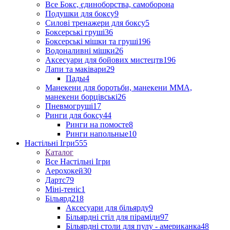
Все Бокс, єдиноборства, самоборона
Подушки для боксу
9
Силові тренажери для боксу
5
Боксерські груші
36
Боксерські мішки та груші
196
Водоналивні мішки
26
Аксесуари для бойових мистецтв
196
Лапи та маківари
29
Пады
4
Манекени для боротьби, манекени ММА,
манекени борцівські
26
Пневмогруші
17
Ринги для боксу
44
Ринги на помосте
8
Ринги напольные
10
Настільні Ігри
555
Каталог
Все Настільні Ігри
Аерохокей
30
Дартс
79
Міні-теніс
1
Більярд
218
Аксесуари для більярду
9
Більярдні стіл для піраміди
97
Більярдні столи для пулу - американка
48