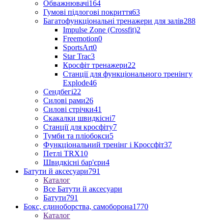
Обважнювачі
164
Гумові підлогові покриття
63
Багатофункціональні тренажери для залів
288
Impulse Zone (Crossfit)
2
Freemotion
0
SportsArt
0
Star Trac
3
Кросфіт тренажери
22
Станції для функціонального тренінгу
Explode
46
Сендбегі
22
Силові рами
26
Силові стрічки
41
Скакалки швидкісні
7
Станції для кросфіту
7
Тумби та пліобокси
5
Функціональний тренінг і Кроссфіт
37
Петлі TRX
10
Швидкісні бар'єри
4
Батути й аксесуари
791
Каталог
Все Батути й аксесуари
Батути
791
Бокс, єдиноборства, самоборона
1770
Каталог