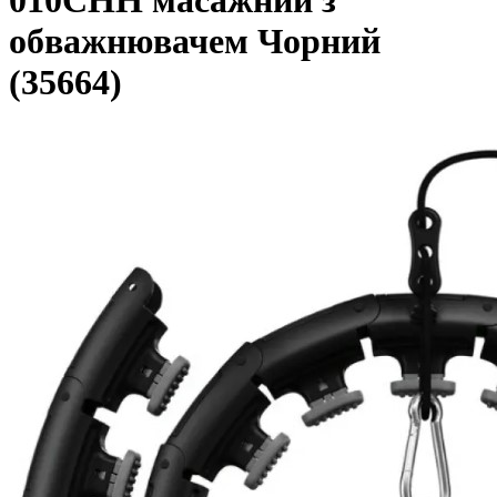
010CHH масажний з
обважнювачем Чорний
(35664)