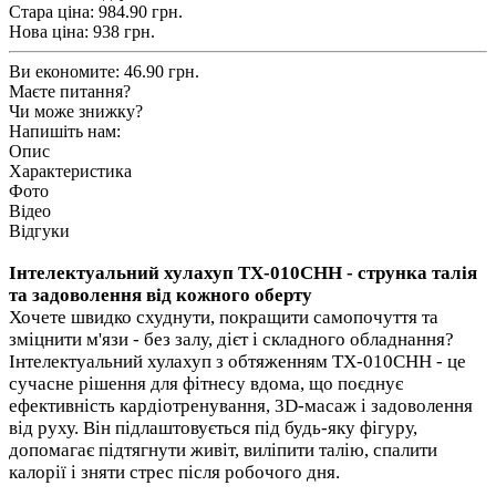
Стара ціна:
984.90 грн.
Нова ціна:
938
грн.
Ви економите:
46.90 грн.
Маєте питання?
Чи може знижку?
Напишіть нам:
Опис
Характеристика
Фото
Відео
Відгуки
Інтелектуальний хулахуп TX-010CHH - струнка талія
та задоволення від кожного оберту
Хочете швидко схуднути, покращити самопочуття та
зміцнити м'язи - без залу, дієт і складного обладнання?
Інтелектуальний хулахуп з обтяженням
TX-010CHH
- це
сучасне рішення для фітнесу вдома, що поєднує
ефективність кардіотренування, 3D-масаж і задоволення
від руху. Він підлаштовується під будь-яку фігуру,
допомагає підтягнути живіт, виліпити талію, спалити
калорії і зняти стрес після робочого дня.