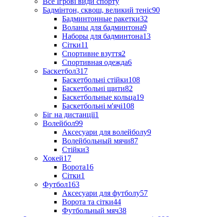
Все Ігрові види спорту
Бадмінтон, сквош, великий теніс
90
Бадминтонные ракетки
32
Воланы для бадминтона
9
Наборы для бадминтона
13
Сітки
11
Спортивне взуття
2
Спортивная одежда
6
Баскетбол
317
Баскетбольні стійки
108
Баскетбольні щити
82
Баскетбольные кольца
19
Баскетбольні м'ячі
108
Біг на дистанції
1
Волейбол
99
Аксесуари для волейболу
9
Волейбольный мячи
87
Стійки
3
Хокей
17
Ворота
16
Сітки
1
Футбол
163
Аксесуари для футболу
57
Ворота та сітки
44
Футбольный мяч
38