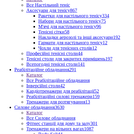
Все Настільний теніс
Аксесуари для тенісу
867
Ракетки для настільного тенісу
334
Набори для настільного тенісу
75
М'ячі для настільного тенісу
96
Тенісні сітки
58
Накладки аерозолі та інші аксесуари
192
Гармати для настільного тенісу
12
Чохли для тенісних столів
12
Професійні тенісні столи
44
Тенісні столи для закритих приміщень
197
Всепогодні тенісні столи
141
Реабілітаційне обладнання
291
Каталог
Все Реабілітаційне обладнання
Інверсійні столи
42
Кардіотренажери для реабілітації
52
Реабілітаційні силові тренажери
159
Тренажери для розтягування
13
Силове обладнання
3630
Каталог
Все Силове обладнання
Фітнес станції для дому та залу
301
Тренажери на вільних вагах
1087