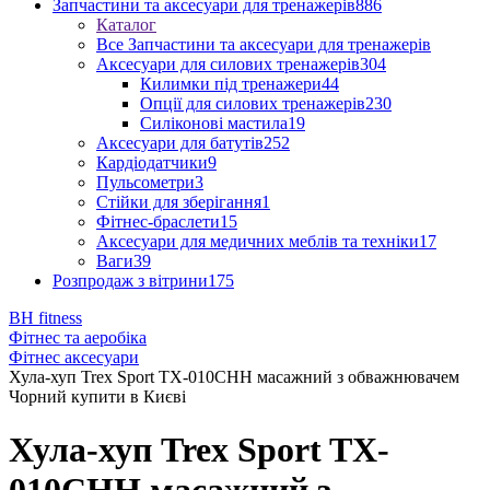
Запчастини та аксесуари для тренажерів
886
Каталог
Все Запчастини та аксесуари для тренажерів
Аксесуари для силових тренажерів
304
Килимки під тренажери
44
Опції для силових тренажерів
230
Силіконові мастила
19
Аксесуари для батутів
252
Кардіодатчики
9
Пульсометри
3
Стійки для зберігання
1
Фітнес-браслети
15
Аксесуари для медичних меблів та техніки
17
Ваги
39
Розпродаж з вітрини
175
BH fitness
Фітнес та аеробіка
Фітнес аксесуари
Хула-хуп Trex Sport TX-010CHH масажний з обважнювачем
Чорний купити в Києві
Хула-хуп Trex Sport TX-