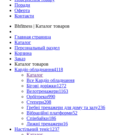
Поради
Оферта
Контакти
Bhfitness | Каталог товаров
Главная страница
Каталог
Персональный раздел
Корзина
Заказ
Каталог товаров
Кардіо обладнання
4118
Каталог
Все Кардіо обладнання
Бігові доріжки
1272
Велотренажери
1163
Орбітреки
990
Степери
208
Гребні тренажери для дому та залу
236
Вібраційні платформи
52
Спінбайки
186
Лижні тренажери
16
Настільний теніс
1237
Каталог