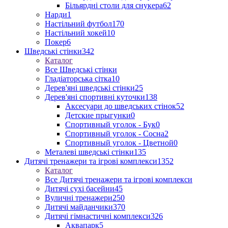
Більярдні столи для снукера
62
Нарди
1
Настільний футбол
170
Настільний хокей
10
Покер
6
Шведські стінки
342
Каталог
Все Шведські стінки
Гладіаторська сітка
10
Дерев'яні шведські стінки
25
Дерев'яні спортивні куточки
138
Аксесуари до шведських стінок
52
Детские прыгунки
0
Спортивный уголок - Бук
0
Спортивный уголок - Сосна
2
Спортивный уголок - Цветной
0
Металеві шведські стінки
135
Дитячі тренажери та ігрові комплекси
1352
Каталог
Все Дитячі тренажери та ігрові комплекси
Дитячі сухі басейни
45
Вуличні тренажери
250
Дитячі майданчики
370
Дитячі гімнастичні комплекси
326
Аквапарк
5