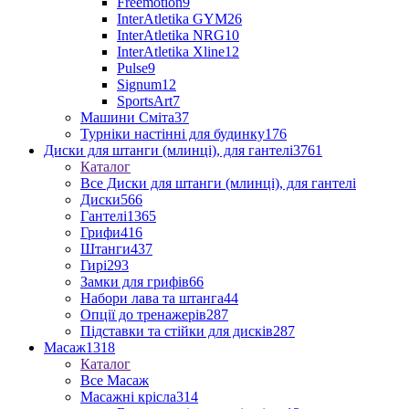
Freemotion
9
InterAtletika GYM
26
InterAtletika NRG
10
InterAtletika Xline
12
Pulse
9
Signum
12
SportsArt
7
Машини Сміта
37
Турніки настінні для будинку
176
Диски для штанги (млинці), для гантелі
3761
Каталог
Все Диски для штанги (млинці), для гантелі
Диски
566
Гантелі
1365
Грифи
416
Штанги
437
Гирі
293
Замки для грифів
66
Набори лава та штанга
44
Опції до тренажерів
287
Підставки та стійки для дисків
287
Масаж
1318
Каталог
Все Масаж
Масажні крісла
314