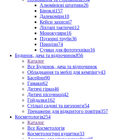
Алюмінієві штативи
26
Біноклі
157
Далекоміри
10
Кейси захисні
7
Ліхтарі тактичні
12
Монокуляри
16
Підзорні труби
36
Приціли
74
Сумки для фототехніки
16
Будинок, дача та відпочинок
856
Каталог
Все Будинок, дача та відпочинок
Обладнання та меблі для кемпінгу
43
Басейни
90
Гамаки
62
Дитячі гірки
46
Дитячі пісочниці
42
Гойдалки
162
Стільці садові та шезлонги
54
Тренажери для відкритого повітря
357
Косметологія
254
Каталог
Все Косметологія
Косметологічні кушетки
33