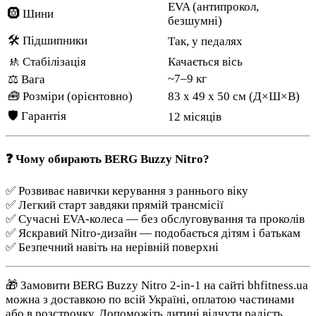
EVA (антипрокол,
🛞 Шини
безшумні)
🛠️ Підшипники
Так, у педалях
🚸 Стабілізація
Качається вісь
~7–9 кг
⚖️ Вага
🧰 Розміри (орієнтовно)
83 x 49 x 50 см (Д×Ш×В)
🛡️ Гарантія
12 місяців
❓ Чому обирають BERG Buzzy Nitro?
✅ Розвиває навички керування з раннього віку
✅ Легкий старт завдяки прямій трансмісії
✅ Сучасні EVA-колеса — без обслуговування та проколів
✅ Яскравий Nitro-дизайн — подобається дітям і батькам
✅ Безпечний навіть на нерівній поверхні
🎁 Замовити BERG Buzzy Nitro 2-in-1 на сайті bhfitness.ua
можна з доставкою по всій Україні, оплатою частинами
або в розстрочку. Допоможіть дитині відчути радість