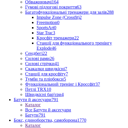
Обважнювачі
164
Гумові підлогові покриття
63
Багатофункціональні тренажери для залів
288
Impulse Zone (Crossfit)
2
Freemotion
0
SportsArt
0
Star Trac
3
Кросфіт тренажери
22
Станції для функціонального тренінгу
Explode
46
Сендбегі
22
Силові рами
26
Силові стрічки
41
Скакалки швидкісні
7
Станції для кросфіту
7
Тумби та пліобокси
5
Функціональний тренінг і Кроссфіт
37
Петлі TRX
10
Швидкісні бар'єри
4
Батути й аксесуари
791
Каталог
Все Батути й аксесуари
Батути
791
Бокс, єдиноборства, самоборона
1770
Каталог