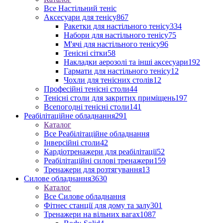
Все Настільний теніс
Аксесуари для тенісу
867
Ракетки для настільного тенісу
334
Набори для настільного тенісу
75
М'ячі для настільного тенісу
96
Тенісні сітки
58
Накладки аерозолі та інші аксесуари
192
Гармати для настільного тенісу
12
Чохли для тенісних столів
12
Професійні тенісні столи
44
Тенісні столи для закритих приміщень
197
Всепогодні тенісні столи
141
Реабілітаційне обладнання
291
Каталог
Все Реабілітаційне обладнання
Інверсійні столи
42
Кардіотренажери для реабілітації
52
Реабілітаційні силові тренажери
159
Тренажери для розтягування
13
Силове обладнання
3630
Каталог
Все Силове обладнання
Фітнес станції для дому та залу
301
Тренажери на вільних вагах
1087