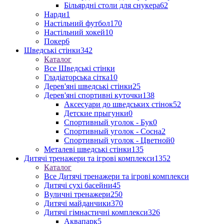
Більярдні столи для снукера
62
Нарди
1
Настільний футбол
170
Настільний хокей
10
Покер
6
Шведські стінки
342
Каталог
Все Шведські стінки
Гладіаторська сітка
10
Дерев'яні шведські стінки
25
Дерев'яні спортивні куточки
138
Аксесуари до шведських стінок
52
Детские прыгунки
0
Спортивный уголок - Бук
0
Спортивный уголок - Сосна
2
Спортивный уголок - Цветной
0
Металеві шведські стінки
135
Дитячі тренажери та ігрові комплекси
1352
Каталог
Все Дитячі тренажери та ігрові комплекси
Дитячі сухі басейни
45
Вуличні тренажери
250
Дитячі майданчики
370
Дитячі гімнастичні комплекси
326
Аквапарк
5