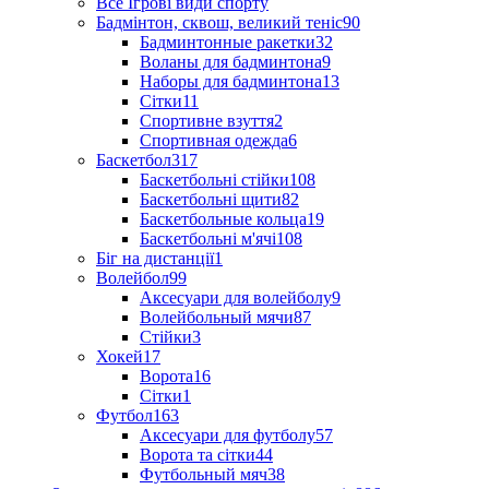
Все Ігрові види спорту
Бадмінтон, сквош, великий теніс
90
Бадминтонные ракетки
32
Воланы для бадминтона
9
Наборы для бадминтона
13
Сітки
11
Спортивне взуття
2
Спортивная одежда
6
Баскетбол
317
Баскетбольні стійки
108
Баскетбольні щити
82
Баскетбольные кольца
19
Баскетбольні м'ячі
108
Біг на дистанції
1
Волейбол
99
Аксесуари для волейболу
9
Волейбольный мячи
87
Стійки
3
Хокей
17
Ворота
16
Сітки
1
Футбол
163
Аксесуари для футболу
57
Ворота та сітки
44
Футбольный мяч
38