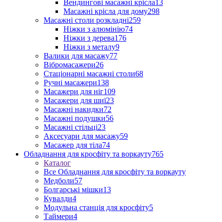
Вендингові масажні крісла
13
Масажні крісла для дому
298
Масажні столи розкладні
259
Ніжки з алюмінію
74
Ніжки з дерева
176
Ніжки з металу
9
Валики для масажу
77
Вібромасажери
26
Стаціонарні масажні столи
68
Ручні масажери
138
Масажери для ніг
109
Масажери для шиї
23
Масажні накидки
72
Масажні подушки
56
Масажні стільці
23
Аксесуари для масажу
59
Масажер для тіла
74
Обладнання для кросфіту та воркауту
765
Каталог
Все Обладнання для кросфіту та воркауту
Медболи
57
Болгарські мішки
13
Кувалди
4
Модульна станція для кросфіту
5
Таймери
4