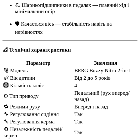
💪 Шарикопідшипники в педалях — плавний хід і
мінімальний опір
🛡️ Качається вісь — стабільність навіть на
нерівностях
📐 Технічні характеристики
Параметр
Значення
🔢 Модель
BERG Buzzy Nitro 2-in-1
👶 Вік дитини
Від 2 до 5 років
🛞 Кількість коліс
4
Педальний (рух вперед/
⚙️ Тип приводу
назад)
🔁 Режими руху
Вперед і назад
🔧 Регулювання сидіння
Так
🔧 Регулювання керма
Так
🧲 Незалежність педалей/
Так
керма