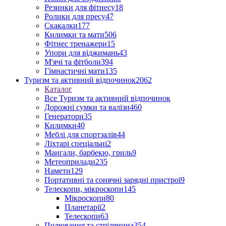
Резинки для фітнесу
18
Ролики для пресу
47
Скакалки
177
Килимки та мати
506
Фітнес тренажери
15
Упори для віджимань
43
М'ячі та фітболи
394
Гімнастичні мати
135
Туризм та активний відпочинок
2062
Каталог
Все Туризм та активний відпочинок
Дорожні сумки та валізи
460
Генератори
35
Килимки
40
Меблі для спортзалів
44
Ліхтарі спеціальні
2
Мангали, барбекю, гриль
9
Метеоприлади
235
Намети
129
Портативні та сонячні зарядні пристрої
9
Телескопи, мікроскопи
145
Мікроскопи
80
Планетарії
2
Телескопи
63
Полювання та стрілянина
354