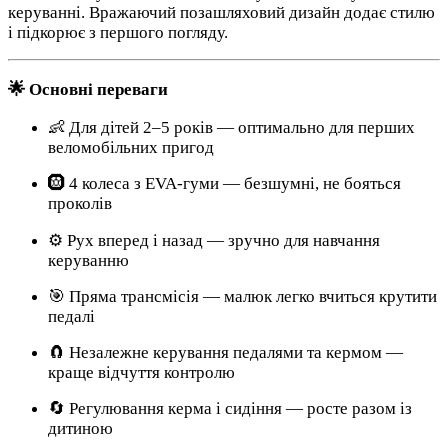
керуванні. Вражаючий позашляховий дизайн додає стилю
і підкорює з першого погляду.
🌟 Основні переваги
👶 Для дітей 2–5 років — оптимально для перших
веломобільних пригод
🛞 4 колеса з EVA-гуми — безшумні, не бояться
проколів
⚙️ Рух вперед і назад — зручно для навчання
керуванню
🎯 Пряма трансмісія — малюк легко вчиться крутити
педалі
🧲 Незалежне керування педалями та кермом —
краще відчуття контролю
🔄 Регулювання керма і сидіння — росте разом із
дитиною