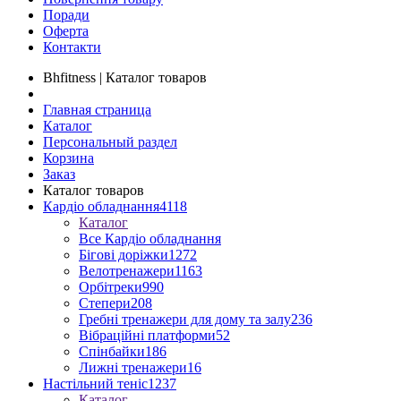
Поради
Оферта
Контакти
Bhfitness | Каталог товаров
Главная страница
Каталог
Персональный раздел
Корзина
Заказ
Каталог товаров
Кардіо обладнання
4118
Каталог
Все Кардіо обладнання
Бігові доріжки
1272
Велотренажери
1163
Орбітреки
990
Степери
208
Гребні тренажери для дому та залу
236
Вібраційні платформи
52
Спінбайки
186
Лижні тренажери
16
Настільний теніс
1237
Каталог