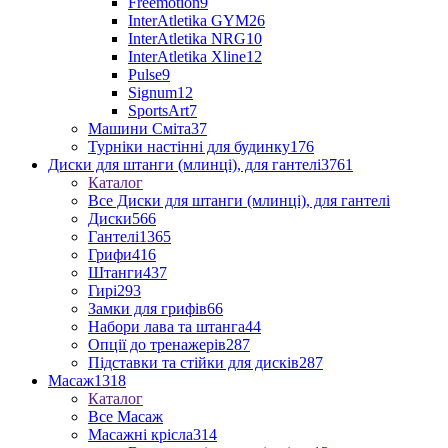
Freemotion
9
InterAtletika GYM
26
InterAtletika NRG
10
InterAtletika Xline
12
Pulse
9
Signum
12
SportsArt
7
Машини Сміта
37
Турніки настінні для будинку
176
Диски для штанги (млинці), для гантелі
3761
Каталог
Все Диски для штанги (млинці), для гантелі
Диски
566
Гантелі
1365
Грифи
416
Штанги
437
Гирі
293
Замки для грифів
66
Набори лава та штанга
44
Опції до тренажерів
287
Підставки та стійки для дисків
287
Масаж
1318
Каталог
Все Масаж
Масажні крісла
314