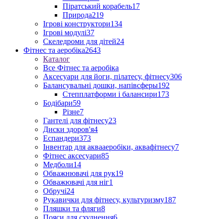
Піратський корабель
17
Природа
219
Ігрові конструктори
134
Ігрові модулі
37
Скеледроми для дітей
24
Фітнес та аеробіка
2643
Каталог
Все Фітнес та аеробіка
Аксесуари для йоги, пілатесу, фітнесу
306
Балансувальні дошки, напівсферы
192
Степплатформи і балансири
173
Бодібари
59
Різне
7
Гантелі для фітнесу
23
Диски здоров'я
4
Еспандери
373
Інвентар для аквааеробіки, аквафітнесу
7
Фітнес аксесуари
85
Медболи
14
Обважнювачі для рук
19
Обважювачі для ніг
1
Обручі
24
Рукавички для фітнесу, культуризму
187
Пляшки та фляги
8
Пояси для схуднення
6