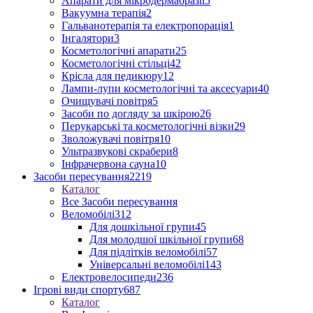
Апарати для мікродермабразії
5
Вакуумна терапія
2
Гальванотерапія та електропорація
1
Інгалятори
3
Косметологічні апарати
25
Косметологічні стільці
42
Крісла для педикюру
12
Лампи-лупи косметологічні та аксесуари
40
Очищувачі повітря
5
Засоби по догляду за шкірою
26
Перукарські та косметологічні візки
29
Зволожувачі повітря
10
Ультразвукові скрабери
8
Інфрачервона сауна
10
Засоби пересування
2219
Каталог
Все Засоби пересування
Веломобілі
312
Для дошкільної групи
45
Для молодшої шкільної групи
68
Для підлітків веломобілі
57
Універсальні веломобілі
143
Електровелосипеди
236
Ігрові види спорту
687
Каталог