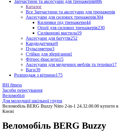
Запчастини та аксесуари для тренажерів
886
Каталог
Все Запчастини та аксесуари для тренажерів
Аксесуари для силових тренажерів
304
Килимки під тренажери
44
Опції для силових тренажерів
230
Силіконові мастила
19
Аксесуари для батутів
252
Кардіодатчики
9
Пульсометри
3
Стійки для зберігання
1
Фітнес-браслети
15
Аксесуари для медичних меблів та техніки
17
Ваги
39
Розпродаж з вітрини
175
BH fitness
Засоби пересування
Веломобілі
Для молодшої шкільної групи
Веломобіль BERG Buzzy Nitro 2-in-1 24.32.00.00 купити в
Києві
Веломобіль BERG Buzzy