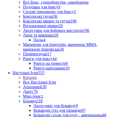
Все Бокс, єдиноборства, самоборона
Подушки для боксу
9
Силові тренажери для боксу
5
Боксерські груші
36
Боксерські мішки та груші
196
Водоналивні мішки
26
Аксесуари для бойових мистецтв
196
Лапи та маківари
29
Пады
4
Манекени для боротьби, манекени ММА,
манекени борцівські
26
Пневмогруші
17
Ринги для боксу
44
Ринги на помосте
8
Ринги напольные
10
Настільні Ігри
555
Каталог
Все Настільні Ігри
Аерохокей
30
Дартс
79
Міні-теніс
1
Більярд
218
Аксесуари для більярду
9
Більярдні стіл для піраміди
97
Більярдні столи для пулу - американка
48