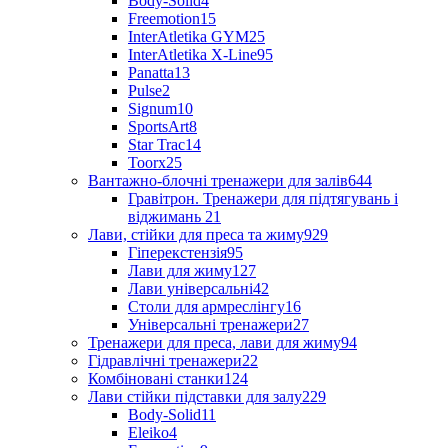
Body-Solid
4
Freemotion
15
InterAtletika GYM
25
InterAtletika X-Line
95
Panatta
13
Pulse
2
Signum
10
SportsArt
8
Star Trac
14
Toorx
25
Вантажно-блочні тренажери для залів
644
Гравітрон. Тренажери для підтягувань і
віджимань
21
Лави, стійки для преса та жиму
929
Гіперекстензія
95
Лави для жиму
127
Лави універсальні
42
Столи для армреслінгу
16
Універсальні тренажери
27
Тренажери для преса, лави для жиму
94
Гідравлічні тренажери
22
Комбіновані станки
124
Лави стійки підставки для залу
229
Body-Solid
11
Eleiko
4