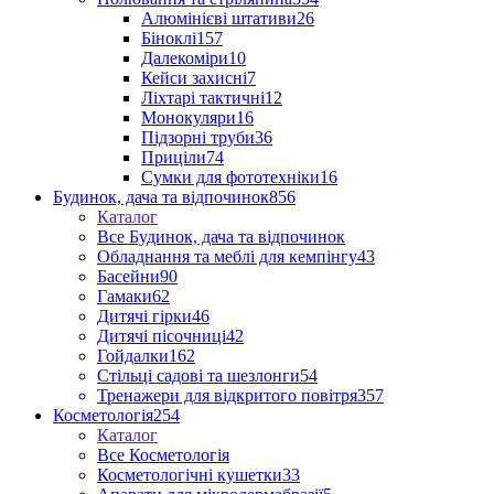
Алюмінієві штативи
26
Біноклі
157
Далекоміри
10
Кейси захисні
7
Ліхтарі тактичні
12
Монокуляри
16
Підзорні труби
36
Приціли
74
Сумки для фототехніки
16
Будинок, дача та відпочинок
856
Каталог
Все Будинок, дача та відпочинок
Обладнання та меблі для кемпінгу
43
Басейни
90
Гамаки
62
Дитячі гірки
46
Дитячі пісочниці
42
Гойдалки
162
Стільці садові та шезлонги
54
Тренажери для відкритого повітря
357
Косметологія
254
Каталог
Все Косметологія
Косметологічні кушетки
33