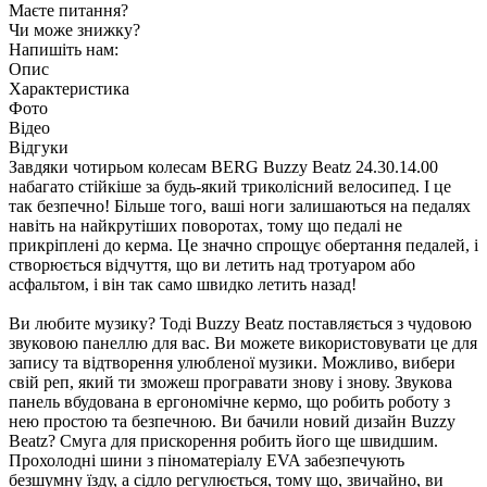
Маєте питання?
Чи може знижку?
Напишіть нам:
Опис
Характеристика
Фото
Відео
Відгуки
Завдяки чотирьом колесам BERG Buzzy Beatz 24.30.14.00
набагато стійкіше за будь-який триколісний велосипед. І це
так безпечно! Більше того, ваші ноги залишаються на педалях
навіть на найкрутіших поворотах, тому що педалі не
прикріплені до керма. Це значно спрощує обертання педалей, і
створюється відчуття, що ви летить над тротуаром або
асфальтом, і він так само швидко летить назад!
Ви любите музику? Тоді Buzzy Beatz поставляється з чудовою
звуковою панеллю для вас. Ви можете використовувати це для
запису та відтворення улюбленої музики. Можливо, вибери
свій реп, який ти зможеш програвати знову і знову. Звукова
панель вбудована в ергономічне кермо, що робить роботу з
нею простою та безпечною. Ви бачили новий дизайн Buzzy
Beatz? Смуга для прискорення робить його ще швидшим.
Прохолодні шини з піноматеріалу EVA забезпечують
безшумну їзду, а сідло регулюється, тому що, звичайно, ви