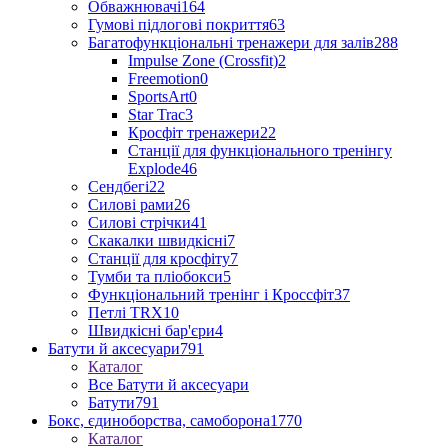
Обважнювачі
164
Гумові підлогові покриття
63
Багатофункціональні тренажери для залів
288
Impulse Zone (Crossfit)
2
Freemotion
0
SportsArt
0
Star Trac
3
Кросфіт тренажери
22
Станції для функціонального тренінгу
Explode
46
Сендбегі
22
Силові рами
26
Силові стрічки
41
Скакалки швидкісні
7
Станції для кросфіту
7
Тумби та пліобокси
5
Функціональний тренінг і Кроссфіт
37
Петлі TRX
10
Швидкісні бар'єри
4
Батути й аксесуари
791
Каталог
Все Батути й аксесуари
Батути
791
Бокс, єдиноборства, самоборона
1770
Каталог