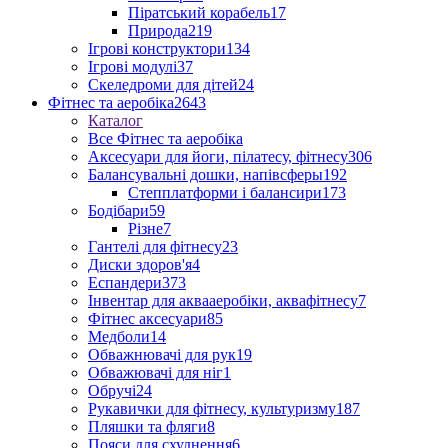
Піратський корабель
17
Природа
219
Ігрові конструктори
134
Ігрові модулі
37
Скеледроми для дітей
24
Фітнес та аеробіка
2643
Каталог
Все Фітнес та аеробіка
Аксесуари для йоги, пілатесу, фітнесу
306
Балансувальні дошки, напівсферы
192
Степплатформи і балансири
173
Бодібари
59
Різне
7
Гантелі для фітнесу
23
Диски здоров'я
4
Еспандери
373
Інвентар для аквааеробіки, аквафітнесу
7
Фітнес аксесуари
85
Медболи
14
Обважнювачі для рук
19
Обважювачі для ніг
1
Обручі
24
Рукавички для фітнесу, культуризму
187
Пляшки та фляги
8
Пояси для схуднення
6