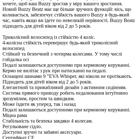
хочете, щоб ваш Buzzy зростав у міру вашого зростання.
Новий Buzzy Beatz має ще більше зручних функцій: вісь, що
коливається, забезпечує стійкість вашого Buzzy в будь-який
час, навіть якщо ви їдете по невеликій нерівності. Buzzy Beatz
підходить для дітей віком від 2 до 5 років.
Триколісний велосипед із стійкістю 4 коліс.
4-колісна стійкість перевершує будь-який триколісний
велосипед
Стійкий та безпечний з чотирма колесами. У тому числі
гойдалка осі
Педалі залишаються доступними при кермовому керуванні.
Кермо не вилітає з рук при натисканні на педалі.
Оснащені шинами 9 ”EVA Whisper, які ніколи не протікають.
Підходить для дітей віком від 2 до 5 років.
Елегантний та привабливий дизайн з активним сидінням.
Система прямого приводу робить педалювання інтуїтивно
зрозумілим, простим та швидким.
Може їздити як уперед, так і назад
Педалі залишаються доступними при кермовому керуванні.
Міцна рама
Стабільність та безпека завдяки 4 колесам.
Регульоване сідло.
Доступні зручні та забавні аксесуари.
Сертифікат CE