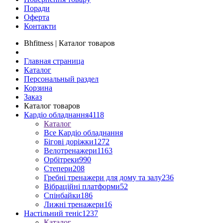
Поради
Оферта
Контакти
Bhfitness | Каталог товаров
Главная страница
Каталог
Персональный раздел
Корзина
Заказ
Каталог товаров
Кардіо обладнання
4118
Каталог
Все Кардіо обладнання
Бігові доріжки
1272
Велотренажери
1163
Орбітреки
990
Степери
208
Гребні тренажери для дому та залу
236
Вібраційні платформи
52
Спінбайки
186
Лижні тренажери
16
Настільний теніс
1237
Каталог