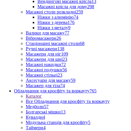
Вендингові масажні крісла
13
Масажні крісла для дому
298
Масажні столи розкладні
259
Ніжки з алюмінію
74
Ніжки з дерева
176
Ніжки з металу
9
Валики для масажу
77
Вібромасажери
26
Стаціонарні масажні столи
68
Ручні масажери
138
Масажери для ніг
109
Масажери для шиї
23
Масажні накидки
72
Масажні подушки
56
Масажні стільці
23
Аксесуари для масажу
59
Масажер для тіла
74
Обладнання для кросфіту та воркауту
765
Каталог
Все Обладнання для кросфіту та воркауту
Медболи
57
Болгарські мішки
13
Кувалди
4
Модульна станція для кросфіту
5
Таймери
4