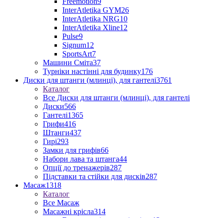
Freemotion
9
InterAtletika GYM
26
InterAtletika NRG
10
InterAtletika Xline
12
Pulse
9
Signum
12
SportsArt
7
Машини Сміта
37
Турніки настінні для будинку
176
Диски для штанги (млинці), для гантелі
3761
Каталог
Все Диски для штанги (млинці), для гантелі
Диски
566
Гантелі
1365
Грифи
416
Штанги
437
Гирі
293
Замки для грифів
66
Набори лава та штанга
44
Опції до тренажерів
287
Підставки та стійки для дисків
287
Масаж
1318
Каталог
Все Масаж
Масажні крісла
314