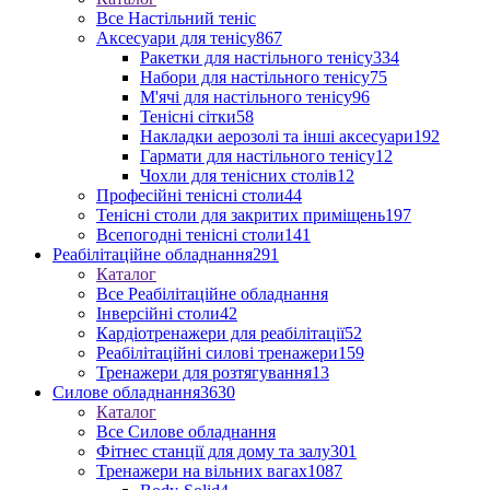
Все Настільний теніс
Аксесуари для тенісу
867
Ракетки для настільного тенісу
334
Набори для настільного тенісу
75
М'ячі для настільного тенісу
96
Тенісні сітки
58
Накладки аерозолі та інші аксесуари
192
Гармати для настільного тенісу
12
Чохли для тенісних столів
12
Професійні тенісні столи
44
Тенісні столи для закритих приміщень
197
Всепогодні тенісні столи
141
Реабілітаційне обладнання
291
Каталог
Все Реабілітаційне обладнання
Інверсійні столи
42
Кардіотренажери для реабілітації
52
Реабілітаційні силові тренажери
159
Тренажери для розтягування
13
Силове обладнання
3630
Каталог
Все Силове обладнання
Фітнес станції для дому та залу
301
Тренажери на вільних вагах
1087