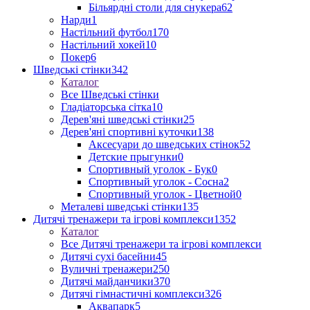
Більярдні столи для снукера
62
Нарди
1
Настільний футбол
170
Настільний хокей
10
Покер
6
Шведські стінки
342
Каталог
Все Шведські стінки
Гладіаторська сітка
10
Дерев'яні шведські стінки
25
Дерев'яні спортивні куточки
138
Аксесуари до шведських стінок
52
Детские прыгунки
0
Спортивный уголок - Бук
0
Спортивный уголок - Сосна
2
Спортивный уголок - Цветной
0
Металеві шведські стінки
135
Дитячі тренажери та ігрові комплекси
1352
Каталог
Все Дитячі тренажери та ігрові комплекси
Дитячі сухі басейни
45
Вуличні тренажери
250
Дитячі майданчики
370
Дитячі гімнастичні комплекси
326
Аквапарк
5