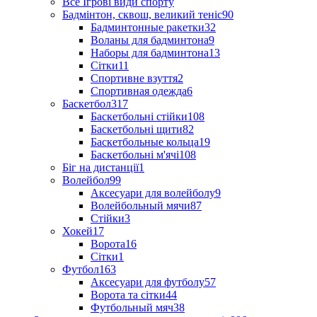
Все Ігрові види спорту
Бадмінтон, сквош, великий теніс
90
Бадминтонные ракетки
32
Воланы для бадминтона
9
Наборы для бадминтона
13
Сітки
11
Спортивне взуття
2
Спортивная одежда
6
Баскетбол
317
Баскетбольні стійки
108
Баскетбольні щити
82
Баскетбольные кольца
19
Баскетбольні м'ячі
108
Біг на дистанції
1
Волейбол
99
Аксесуари для волейболу
9
Волейбольный мячи
87
Стійки
3
Хокей
17
Ворота
16
Сітки
1
Футбол
163
Аксесуари для футболу
57
Ворота та сітки
44
Футбольный мяч
38