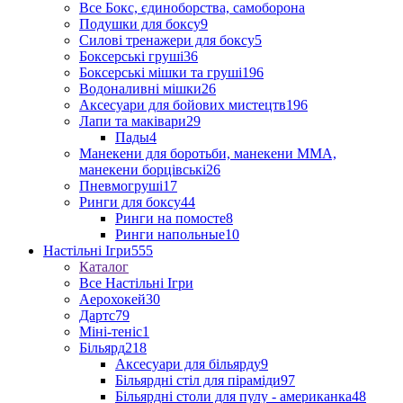
Все Бокс, єдиноборства, самоборона
Подушки для боксу
9
Силові тренажери для боксу
5
Боксерські груші
36
Боксерські мішки та груші
196
Водоналивні мішки
26
Аксесуари для бойових мистецтв
196
Лапи та маківари
29
Пады
4
Манекени для боротьби, манекени ММА,
манекени борцівські
26
Пневмогруші
17
Ринги для боксу
44
Ринги на помосте
8
Ринги напольные
10
Настільні Ігри
555
Каталог
Все Настільні Ігри
Аерохокей
30
Дартс
79
Міні-теніс
1
Більярд
218
Аксесуари для більярду
9
Більярдні стіл для піраміди
97
Більярдні столи для пулу - американка
48