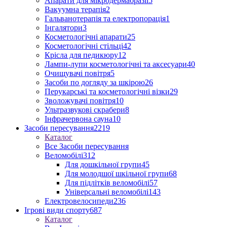
Апарати для мікродермабразії
5
Вакуумна терапія
2
Гальванотерапія та електропорація
1
Інгалятори
3
Косметологічні апарати
25
Косметологічні стільці
42
Крісла для педикюру
12
Лампи-лупи косметологічні та аксесуари
40
Очищувачі повітря
5
Засоби по догляду за шкірою
26
Перукарські та косметологічні візки
29
Зволожувачі повітря
10
Ультразвукові скрабери
8
Інфрачервона сауна
10
Засоби пересування
2219
Каталог
Все Засоби пересування
Веломобілі
312
Для дошкільної групи
45
Для молодшої шкільної групи
68
Для підлітків веломобілі
57
Універсальні веломобілі
143
Електровелосипеди
236
Ігрові види спорту
687
Каталог