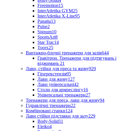
Body-Solid
4
Freemotion
15
InterAtletika GYM
25
InterAtletika X-Line
95
Panatta
13
Pulse
2
Signum
10
SportsArt
8
Star Trac
14
Toorx
25
Вантажно-блочні тренажери для залів
644
Гравітрон. Тренажери для підтягувань і
віджимань
21
Лави, стійки для преса та жиму
929
Гіперекстензія
95
Лави для жиму
127
Лави універсальні
42
Столи для армреслінгу
16
Універсальні тренажери
27
Тренажери для преса, лави для жиму
94
Гідравлічні тренажери
22
Комбіновані станки
124
Лави стійки підставки для залу
229
Body-Solid
11
Eleiko
4