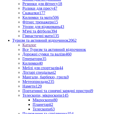
Резинки для фітнесу
18
Ролики для пресу
47
Скакалки
177
Килимки та мати
506
Фітнес тренажери
15
Упори для віджимань
43
М'ячі та фітболи
394
Гімнастичні мати
135
Туризм та активний відпочинок
2062
Каталог
Все Туризм та активний відпочинок
Дорожні сумки та валізи
460
Генератори
35
Килимки
40
Меблі для спортзалів
44
Ліхтарі спеціальні
2
Мангали, барбекю, гриль
9
Метеоприлади
235
Намети
129
Портативні та сонячні зарядні пристрої
9
Телескопи, мікроскопи
145
Мікроскопи
80
Планетарії
2
Телескопи
63
Полювання та стрілянина
354