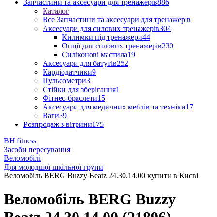
Запчастини та аксесуари для тренажерів
886
Каталог
Все Запчастини та аксесуари для тренажерів
Аксесуари для силових тренажерів
304
Килимки під тренажери
44
Опції для силових тренажерів
230
Силіконові мастила
19
Аксесуари для батутів
252
Кардіодатчики
9
Пульсометри
3
Стійки для зберігання
1
Фітнес-браслети
15
Аксесуари для медичних меблів та техніки
17
Ваги
39
Розпродаж з вітрини
175
BH fitness
Засоби пересування
Веломобілі
Для молодшої шкільної групи
Веломобіль BERG Buzzy Beatz 24.30.14.00 купити в Києві
Веломобіль BERG Buzzy