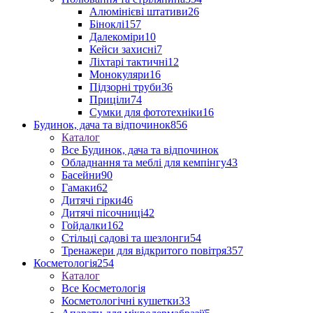
Алюмінієві штативи
26
Біноклі
157
Далекоміри
10
Кейси захисні
7
Ліхтарі тактичні
12
Монокуляри
16
Підзорні труби
36
Приціли
74
Сумки для фототехніки
16
Будинок, дача та відпочинок
856
Каталог
Все Будинок, дача та відпочинок
Обладнання та меблі для кемпінгу
43
Басейни
90
Гамаки
62
Дитячі гірки
46
Дитячі пісочниці
42
Гойдалки
162
Стільці садові та шезлонги
54
Тренажери для відкритого повітря
357
Косметологія
254
Каталог
Все Косметологія
Косметологічні кушетки
33