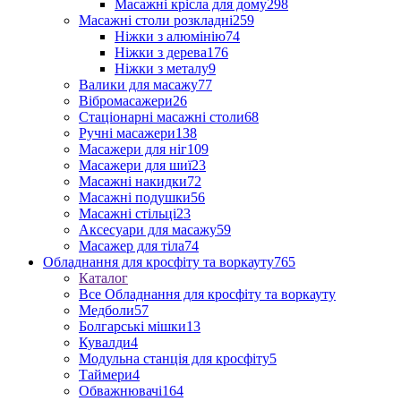
Масажні крісла для дому
298
Масажні столи розкладні
259
Ніжки з алюмінію
74
Ніжки з дерева
176
Ніжки з металу
9
Валики для масажу
77
Вібромасажери
26
Стаціонарні масажні столи
68
Ручні масажери
138
Масажери для ніг
109
Масажери для шиї
23
Масажні накидки
72
Масажні подушки
56
Масажні стільці
23
Аксесуари для масажу
59
Масажер для тіла
74
Обладнання для кросфіту та воркауту
765
Каталог
Все Обладнання для кросфіту та воркауту
Медболи
57
Болгарські мішки
13
Кувалди
4
Модульна станція для кросфіту
5
Таймери
4
Обважнювачі
164