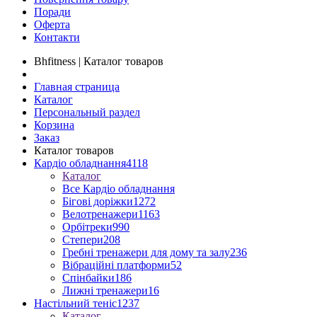
Поради
Оферта
Контакти
Bhfitness | Каталог товаров
Главная страница
Каталог
Персональный раздел
Корзина
Заказ
Каталог товаров
Кардіо обладнання
4118
Каталог
Все Кардіо обладнання
Бігові доріжки
1272
Велотренажери
1163
Орбітреки
990
Степери
208
Гребні тренажери для дому та залу
236
Вібраційні платформи
52
Спінбайки
186
Лижні тренажери
16
Настільний теніс
1237
Каталог