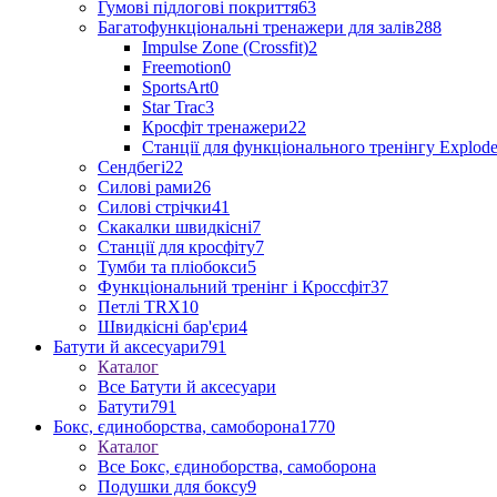
Гумові підлогові покриття
63
Багатофункціональні тренажери для залів
288
Impulse Zone (Crossfit)
2
Freemotion
0
SportsArt
0
Star Trac
3
Кросфіт тренажери
22
Станції для функціонального тренінгу Explod
Сендбегі
22
Силові рами
26
Силові стрічки
41
Скакалки швидкісні
7
Станції для кросфіту
7
Тумби та пліобокси
5
Функціональний тренінг і Кроссфіт
37
Петлі TRX
10
Швидкісні бар'єри
4
Батути й аксесуари
791
Каталог
Все Батути й аксесуари
Батути
791
Бокс, єдиноборства, самоборона
1770
Каталог
Все Бокс, єдиноборства, самоборона
Подушки для боксу
9