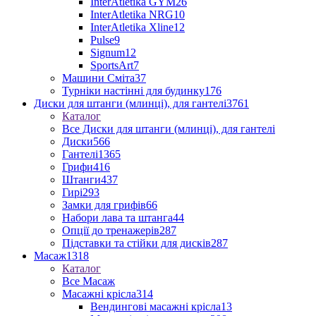
InterAtletika GYM
26
InterAtletika NRG
10
InterAtletika Xline
12
Pulse
9
Signum
12
SportsArt
7
Машини Сміта
37
Турніки настінні для будинку
176
Диски для штанги (млинці), для гантелі
3761
Каталог
Все Диски для штанги (млинці), для гантелі
Диски
566
Гантелі
1365
Грифи
416
Штанги
437
Гирі
293
Замки для грифів
66
Набори лава та штанга
44
Опції до тренажерів
287
Підставки та стійки для дисків
287
Масаж
1318
Каталог
Все Масаж
Масажні крісла
314
Вендингові масажні крісла
13