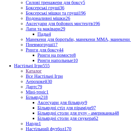
Силові тренажери для боксу
5
Боксерські груші
36
Боксерські мішки та груші
196
Водоналивні мішки
26
Аксесуари для бойових мистецтв
196
Лапи та маківари
29
Пады
4
Манекени для боротьби, манекени ММА, манекени 
Пневмогруші
17
Ринги для боксу
44
Ринги на помосте
8
Ринги напольные
10
Настільні Ігри
555
Каталог
Все Настільні Ігри
Аерохокей
30
Дартс
79
Міні-теніс
1
Більярд
218
Аксесуари для більярду
9
Більярдні стіл для піраміди
97
Більярдні столи для пулу - американка
48
Більярдні столи для снукера
62
Нарди
1
Настільний футбол
170