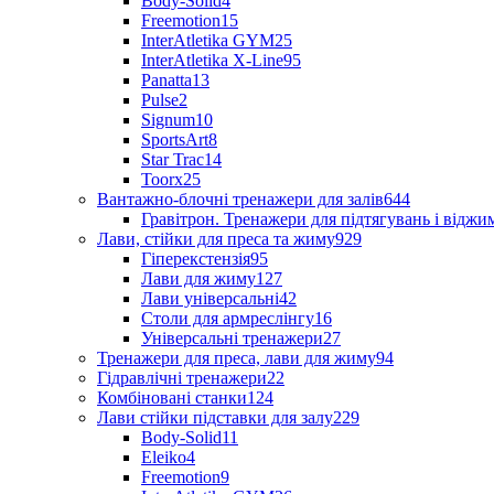
Body-Solid
4
Freemotion
15
InterAtletika GYM
25
InterAtletika X-Line
95
Panatta
13
Pulse
2
Signum
10
SportsArt
8
Star Trac
14
Toorx
25
Вантажно-блочні тренажери для залів
644
Гравітрон. Тренажери для підтягувань і відж
Лави, стійки для преса та жиму
929
Гіперекстензія
95
Лави для жиму
127
Лави універсальні
42
Столи для армреслінгу
16
Універсальні тренажери
27
Тренажери для преса, лави для жиму
94
Гідравлічні тренажери
22
Комбіновані станки
124
Лави стійки підставки для залу
229
Body-Solid
11
Eleiko
4
Freemotion
9