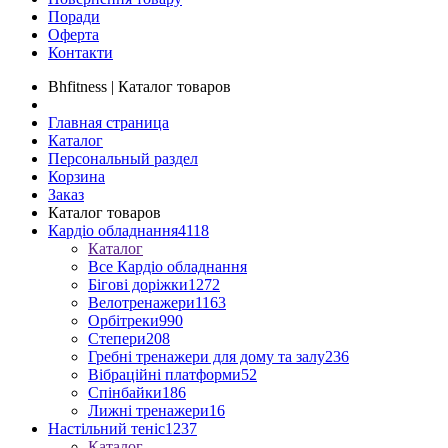
Поради
Оферта
Контакти
Bhfitness | Каталог товаров
Главная страница
Каталог
Персональный раздел
Корзина
Заказ
Каталог товаров
Кардіо обладнання
4118
Каталог
Все Кардіо обладнання
Бігові доріжки
1272
Велотренажери
1163
Орбітреки
990
Степери
208
Гребні тренажери для дому та залу
236
Вібраційні платформи
52
Спінбайки
186
Лижні тренажери
16
Настільний теніс
1237
Каталог