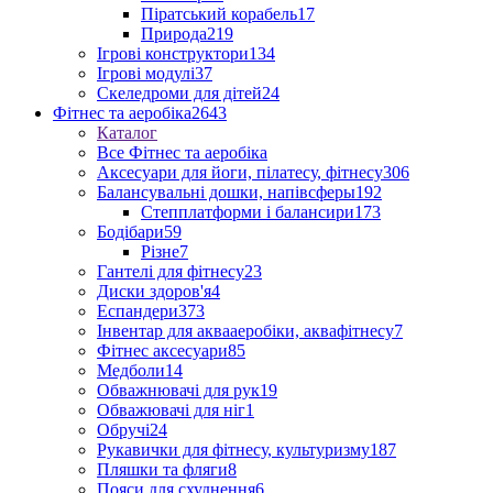
Піратський корабель
17
Природа
219
Ігрові конструктори
134
Ігрові модулі
37
Скеледроми для дітей
24
Фітнес та аеробіка
2643
Каталог
Все Фітнес та аеробіка
Аксесуари для йоги, пілатесу, фітнесу
306
Балансувальні дошки, напівсферы
192
Степплатформи і балансири
173
Бодібари
59
Різне
7
Гантелі для фітнесу
23
Диски здоров'я
4
Еспандери
373
Інвентар для аквааеробіки, аквафітнесу
7
Фітнес аксесуари
85
Медболи
14
Обважнювачі для рук
19
Обважювачі для ніг
1
Обручі
24
Рукавички для фітнесу, культуризму
187
Пляшки та фляги
8
Пояси для схуднення
6