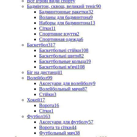
Все Ігрові види спорту
Бадмінтон, сквош, великий теніс
90
Бадминтонные ракетки
32
Воланы для бадминтона
9
Наборы для бадминтона
13
Сітки
11
Спортивне взуття
2
Спортивная одежда
6
Баскетбол
317
Баскетбольні стійки
108
Баскетбольні щити
82
Баскетбольные кольца
19
Баскетбольні м'ячі
108
Біг на дистанції
1
Волейбол
99
Аксесуари для волейболу
9
Волейбольный мячи
87
Стійки
3
Хокей
17
Ворота
16
Сітки
1
Футбол
163
Аксесуари для футболу
57
Ворота та сітки
44
Футбольный мяч
38