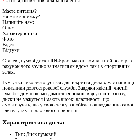
*
- Поля, обов'язкові для заповнення
Маєте питання?
Чи може знижку?
Напишіть нам:
Опис
Характеристика
Фото
Відео
Відгуки
Сталеві, гумові диски RN-Sport, мають компактний розмір, за
рахунок чого зручно займатися як вдома так і в спортивних
залах.
Гума, яка використовується для покриття дисків, має найвищі
показники довгострокової служби. Завдяки якісній, чистій
гумі без домішок, ми домоглися повної відсутності запаху,
диски не мажуться і мають високі властивості, що
амортизують, що у свою чергу запобігає пошкодженню самої
гантелі, так і підлогового покриття.
Характеристика диска
Тип: Диск гумовий.