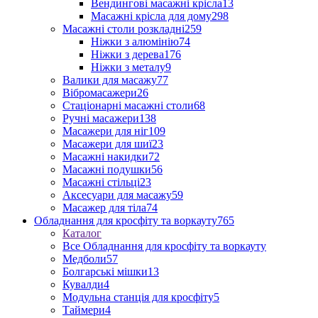
Вендингові масажні крісла
13
Масажні крісла для дому
298
Масажні столи розкладні
259
Ніжки з алюмінію
74
Ніжки з дерева
176
Ніжки з металу
9
Валики для масажу
77
Вібромасажери
26
Стаціонарні масажні столи
68
Ручні масажери
138
Масажери для ніг
109
Масажери для шиї
23
Масажні накидки
72
Масажні подушки
56
Масажні стільці
23
Аксесуари для масажу
59
Масажер для тіла
74
Обладнання для кросфіту та воркауту
765
Каталог
Все Обладнання для кросфіту та воркауту
Медболи
57
Болгарські мішки
13
Кувалди
4
Модульна станція для кросфіту
5
Таймери
4