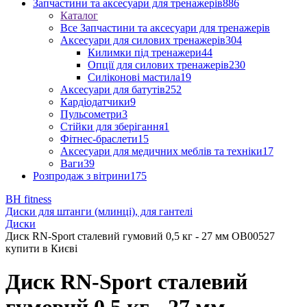
Запчастини та аксесуари для тренажерів
886
Каталог
Все Запчастини та аксесуари для тренажерів
Аксесуари для силових тренажерів
304
Килимки під тренажери
44
Опції для силових тренажерів
230
Силіконові мастила
19
Аксесуари для батутів
252
Кардіодатчики
9
Пульсометри
3
Стійки для зберігання
1
Фітнес-браслети
15
Аксесуари для медичних меблів та техніки
17
Ваги
39
Розпродаж з вітрини
175
BH fitness
Диски для штанги (млинці), для гантелі
Диски
Диск RN-Sport сталевий гумовий 0,5 кг - 27 мм OB00527
купити в Києві
Диск RN-Sport сталевий