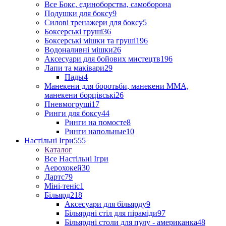
Все Бокс, єдиноборства, самоборона
Подушки для боксу
9
Силові тренажери для боксу
5
Боксерські груші
36
Боксерські мішки та груші
196
Водоналивні мішки
26
Аксесуари для бойових мистецтв
196
Лапи та маківари
29
Пады
4
Манекени для боротьби, манекени ММА,
манекени борцівські
26
Пневмогруші
17
Ринги для боксу
44
Ринги на помосте
8
Ринги напольные
10
Настільні Ігри
555
Каталог
Все Настільні Ігри
Аерохокей
30
Дартс
79
Міні-теніс
1
Більярд
218
Аксесуари для більярду
9
Більярдні стіл для піраміди
97
Більярдні столи для пулу - американка
48