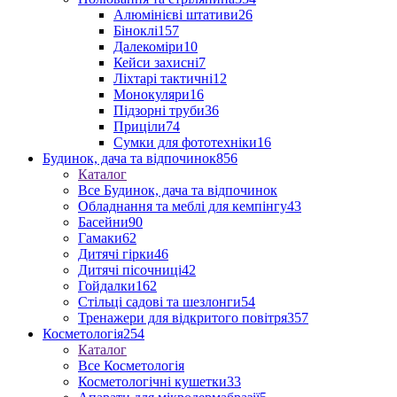
Алюмінієві штативи
26
Біноклі
157
Далекоміри
10
Кейси захисні
7
Ліхтарі тактичні
12
Монокуляри
16
Підзорні труби
36
Приціли
74
Сумки для фототехніки
16
Будинок, дача та відпочинок
856
Каталог
Все Будинок, дача та відпочинок
Обладнання та меблі для кемпінгу
43
Басейни
90
Гамаки
62
Дитячі гірки
46
Дитячі пісочниці
42
Гойдалки
162
Стільці садові та шезлонги
54
Тренажери для відкритого повітря
357
Косметологія
254
Каталог
Все Косметологія
Косметологічні кушетки
33