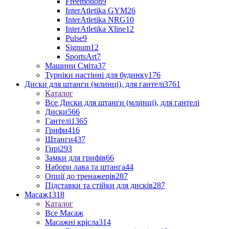
Freemotion
9
InterAtletika GYM
26
InterAtletika NRG
10
InterAtletika Xline
12
Pulse
9
Signum
12
SportsArt
7
Машини Сміта
37
Турніки настінні для будинку
176
Диски для штанги (млинці), для гантелі
3761
Каталог
Все Диски для штанги (млинці), для гантелі
Диски
566
Гантелі
1365
Грифи
416
Штанги
437
Гирі
293
Замки для грифів
66
Набори лава та штанга
44
Опції до тренажерів
287
Підставки та стійки для дисків
287
Масаж
1318
Каталог
Все Масаж
Масажні крісла
314