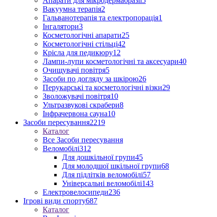
Апарати для мікродермабразії
5
Вакуумна терапія
2
Гальванотерапія та електропорація
1
Інгалятори
3
Косметологічні апарати
25
Косметологічні стільці
42
Крісла для педикюру
12
Лампи-лупи косметологічні та аксесуари
40
Очищувачі повітря
5
Засоби по догляду за шкірою
26
Перукарські та косметологічні візки
29
Зволожувачі повітря
10
Ультразвукові скрабери
8
Інфрачервона сауна
10
Засоби пересування
2219
Каталог
Все Засоби пересування
Веломобілі
312
Для дошкільної групи
45
Для молодшої шкільної групи
68
Для підлітків веломобілі
57
Універсальні веломобілі
143
Електровелосипеди
236
Ігрові види спорту
687
Каталог