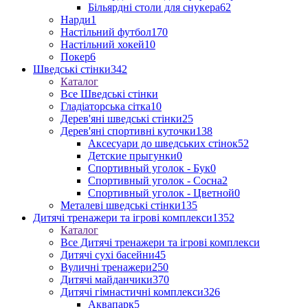
Більярдні столи для снукера
62
Нарди
1
Настільний футбол
170
Настільний хокей
10
Покер
6
Шведські стінки
342
Каталог
Все Шведські стінки
Гладіаторська сітка
10
Дерев'яні шведські стінки
25
Дерев'яні спортивні куточки
138
Аксесуари до шведських стінок
52
Детские прыгунки
0
Спортивный уголок - Бук
0
Спортивный уголок - Сосна
2
Спортивный уголок - Цветной
0
Металеві шведські стінки
135
Дитячі тренажери та ігрові комплекси
1352
Каталог
Все Дитячі тренажери та ігрові комплекси
Дитячі сухі басейни
45
Вуличні тренажери
250
Дитячі майданчики
370
Дитячі гімнастичні комплекси
326
Аквапарк
5