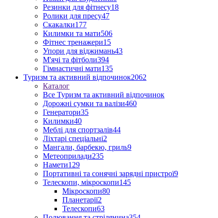
Резинки для фітнесу
18
Ролики для пресу
47
Скакалки
177
Килимки та мати
506
Фітнес тренажери
15
Упори для віджимань
43
М'ячі та фітболи
394
Гімнастичні мати
135
Туризм та активний відпочинок
2062
Каталог
Все Туризм та активний відпочинок
Дорожні сумки та валізи
460
Генератори
35
Килимки
40
Меблі для спортзалів
44
Ліхтарі спеціальні
2
Мангали, барбекю, гриль
9
Метеоприлади
235
Намети
129
Портативні та сонячні зарядні пристрої
9
Телескопи, мікроскопи
145
Мікроскопи
80
Планетарії
2
Телескопи
63
Полювання та стрілянина
354