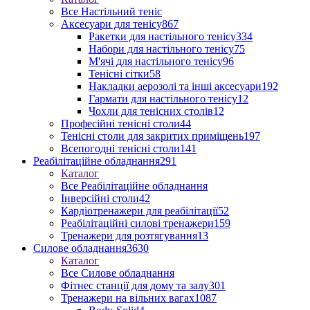
Все Настільний теніс
Аксесуари для тенісу
867
Ракетки для настільного тенісу
334
Набори для настільного тенісу
75
М'ячі для настільного тенісу
96
Тенісні сітки
58
Накладки аерозолі та інші аксесуари
192
Гармати для настільного тенісу
12
Чохли для тенісних столів
12
Професійні тенісні столи
44
Тенісні столи для закритих приміщень
197
Всепогодні тенісні столи
141
Реабілітаційне обладнання
291
Каталог
Все Реабілітаційне обладнання
Інверсійні столи
42
Кардіотренажери для реабілітації
52
Реабілітаційні силові тренажери
159
Тренажери для розтягування
13
Силове обладнання
3630
Каталог
Все Силове обладнання
Фітнес станції для дому та залу
301
Тренажери на вільних вагах
1087