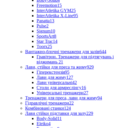
Body-Solid
4
Freemotion
15
InterAtletika GYM
25
InterAtletika X-Line
95
Panatta
13
Pulse
2
Signum
10
SportsArt
8
Star Trac
14
Toorx
25
Вантажно-блочні тренажери для залів
644
Гравітрон. Тренажери для підтягувань і
віджимань
21
Лави, стійки для преса та жиму
929
Гіперекстензія
95
Лави для жиму
127
Лави універсальні
42
Столи для армреслінгу
16
Універсальні тренажери
27
Тренажери для преса, лави для жиму
94
Гідравлічні тренажери
22
Комбіновані станки
124
Лави стійки підставки для залу
229
Body-Solid
11
Eleiko
4