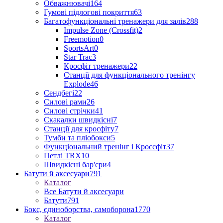
Обважнювачі
164
Гумові підлогові покриття
63
Багатофункціональні тренажери для залів
288
Impulse Zone (Crossfit)
2
Freemotion
0
SportsArt
0
Star Trac
3
Кросфіт тренажери
22
Станції для функціонального тренінгу
Explode
46
Сендбегі
22
Силові рами
26
Силові стрічки
41
Скакалки швидкісні
7
Станції для кросфіту
7
Тумби та пліобокси
5
Функціональний тренінг і Кроссфіт
37
Петлі TRX
10
Швидкісні бар'єри
4
Батути й аксесуари
791
Каталог
Все Батути й аксесуари
Батути
791
Бокс, єдиноборства, самоборона
1770
Каталог