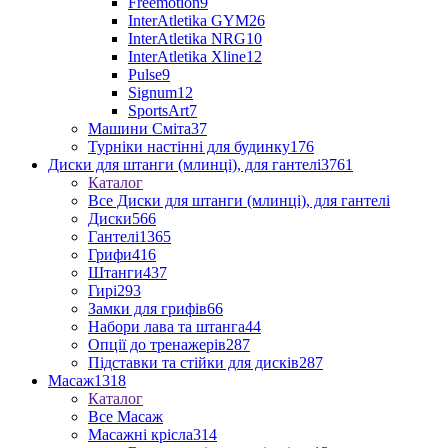
Freemotion
9
InterAtletika GYM
26
InterAtletika NRG
10
InterAtletika Xline
12
Pulse
9
Signum
12
SportsArt
7
Машини Сміта
37
Турніки настінні для будинку
176
Диски для штанги (млинці), для гантелі
3761
Каталог
Все Диски для штанги (млинці), для гантелі
Диски
566
Гантелі
1365
Грифи
416
Штанги
437
Гирі
293
Замки для грифів
66
Набори лава та штанга
44
Опції до тренажерів
287
Підставки та стійки для дисків
287
Масаж
1318
Каталог
Все Масаж
Масажні крісла
314