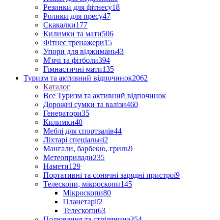
Резинки для фітнесу
18
Ролики для пресу
47
Скакалки
177
Килимки та мати
506
Фітнес тренажери
15
Упори для віджимань
43
М'ячі та фітболи
394
Гімнастичні мати
135
Туризм та активний відпочинок
2062
Каталог
Все Туризм та активний відпочинок
Дорожні сумки та валізи
460
Генератори
35
Килимки
40
Меблі для спортзалів
44
Ліхтарі спеціальні
2
Мангали, барбекю, гриль
9
Метеоприлади
235
Намети
129
Портативні та сонячні зарядні пристрої
9
Телескопи, мікроскопи
145
Мікроскопи
80
Планетарії
2
Телескопи
63
Полювання та стрілянина
354