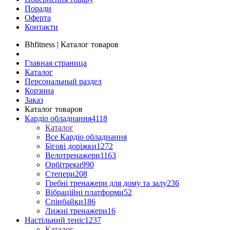
Поради
Оферта
Контакти
Bhfitness | Каталог товаров
Главная страница
Каталог
Персональный раздел
Корзина
Заказ
Каталог товаров
Кардіо обладнання
4118
Каталог
Все Кардіо обладнання
Бігові доріжки
1272
Велотренажери
1163
Орбітреки
990
Степери
208
Гребні тренажери для дому та залу
236
Вібраційні платформи
52
Спінбайки
186
Лижні тренажери
16
Настільний теніс
1237
Каталог