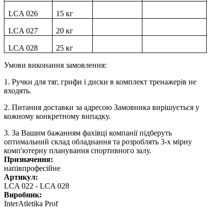
LСA 026
15 кг
LСA 027
20 кг
LСA 028
25 кг
Умови виконання замовлення:
1. Ручки для тяг, грифи і диски в комплект тренажерів не
входять.
2. Питання доставки за адресою Замовника вирішується у
кожному конкретному випадку.
3. За Вашим бажанням фахівці компанії підберуть
оптимальний склад обладнання та розроблять 3-х мірну
комп'ютерну планування спортивного залу.
Призначення:
напівпрофесійне
Артикул:
LСA 022 - LСA 028
Виробник:
InterAtletika Prof