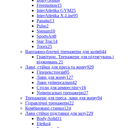
Body-Solid
4
Freemotion
15
InterAtletika GYM
25
InterAtletika X-Line
95
Panatta
13
Pulse
2
Signum
10
SportsArt
8
Star Trac
14
Toorx
25
Вантажно-блочні тренажери для залів
644
Гравітрон. Тренажери для підтягувань і
віджимань
21
Лави, стійки для преса та жиму
929
Гіперекстензія
95
Лави для жиму
127
Лави універсальні
42
Столи для армреслінгу
16
Універсальні тренажери
27
Тренажери для преса, лави для жиму
94
Гідравлічні тренажери
22
Комбіновані станки
124
Лави стійки підставки для залу
229
Body-Solid
11
Eleiko
4