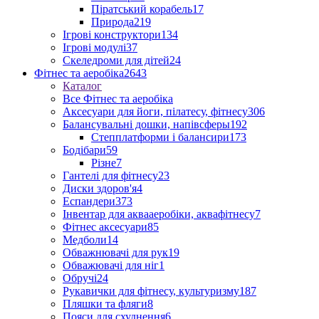
Піратський корабель
17
Природа
219
Ігрові конструктори
134
Ігрові модулі
37
Скеледроми для дітей
24
Фітнес та аеробіка
2643
Каталог
Все Фітнес та аеробіка
Аксесуари для йоги, пілатесу, фітнесу
306
Балансувальні дошки, напівсферы
192
Степплатформи і балансири
173
Бодібари
59
Різне
7
Гантелі для фітнесу
23
Диски здоров'я
4
Еспандери
373
Інвентар для аквааеробіки, аквафітнесу
7
Фітнес аксесуари
85
Медболи
14
Обважнювачі для рук
19
Обважювачі для ніг
1
Обручі
24
Рукавички для фітнесу, культуризму
187
Пляшки та фляги
8
Пояси для схуднення
6