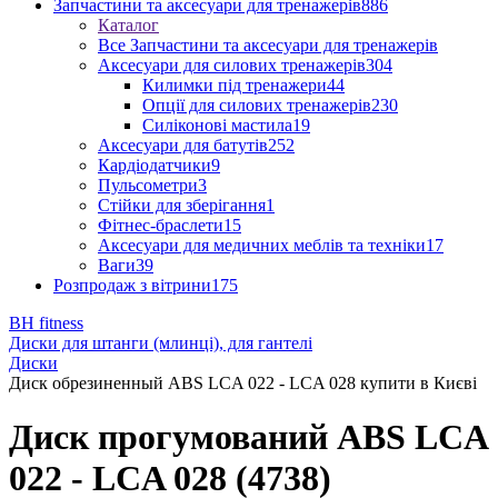
Запчастини та аксесуари для тренажерів
886
Каталог
Все Запчастини та аксесуари для тренажерів
Аксесуари для силових тренажерів
304
Килимки під тренажери
44
Опції для силових тренажерів
230
Силіконові мастила
19
Аксесуари для батутів
252
Кардіодатчики
9
Пульсометри
3
Стійки для зберігання
1
Фітнес-браслети
15
Аксесуари для медичних меблів та техніки
17
Ваги
39
Розпродаж з вітрини
175
BH fitness
Диски для штанги (млинці), для гантелі
Диски
Диск обрезиненный ABS LСA 022 - LСA 028 купити в Києві
Диск прогумований ABS LСA
022 - LСA 028 (4738)