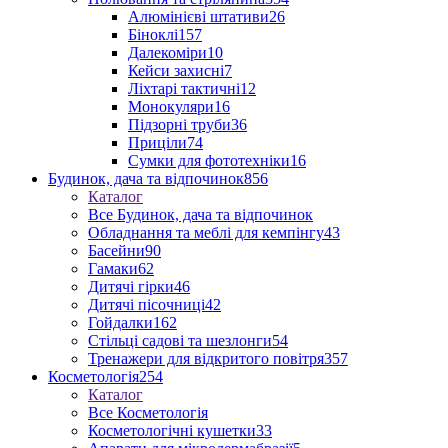
Алюмінієві штативи
26
Біноклі
157
Далекоміри
10
Кейси захисні
7
Ліхтарі тактичні
12
Монокуляри
16
Підзорні труби
36
Приціли
74
Сумки для фототехніки
16
Будинок, дача та відпочинок
856
Каталог
Все Будинок, дача та відпочинок
Обладнання та меблі для кемпінгу
43
Басейни
90
Гамаки
62
Дитячі гірки
46
Дитячі пісочниці
42
Гойдалки
162
Стільці садові та шезлонги
54
Тренажери для відкритого повітря
357
Косметологія
254
Каталог
Все Косметологія
Косметологічні кушетки
33