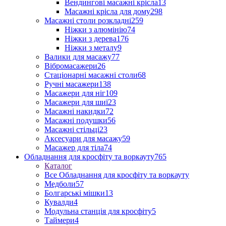
Вендингові масажні крісла
13
Масажні крісла для дому
298
Масажні столи розкладні
259
Ніжки з алюмінію
74
Ніжки з дерева
176
Ніжки з металу
9
Валики для масажу
77
Вібромасажери
26
Стаціонарні масажні столи
68
Ручні масажери
138
Масажери для ніг
109
Масажери для шиї
23
Масажні накидки
72
Масажні подушки
56
Масажні стільці
23
Аксесуари для масажу
59
Масажер для тіла
74
Обладнання для кросфіту та воркауту
765
Каталог
Все Обладнання для кросфіту та воркауту
Медболи
57
Болгарські мішки
13
Кувалди
4
Модульна станція для кросфіту
5
Таймери
4