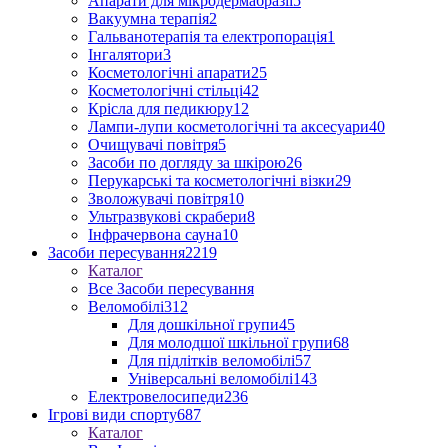
Апарати для мікродермабразії
5
Вакуумна терапія
2
Гальванотерапія та електропорація
1
Інгалятори
3
Косметологічні апарати
25
Косметологічні стільці
42
Крісла для педикюру
12
Лампи-лупи косметологічні та аксесуари
40
Очищувачі повітря
5
Засоби по догляду за шкірою
26
Перукарські та косметологічні візки
29
Зволожувачі повітря
10
Ультразвукові скрабери
8
Інфрачервона сауна
10
Засоби пересування
2219
Каталог
Все Засоби пересування
Веломобілі
312
Для дошкільної групи
45
Для молодшої шкільної групи
68
Для підлітків веломобілі
57
Універсальні веломобілі
143
Електровелосипеди
236
Ігрові види спорту
687
Каталог