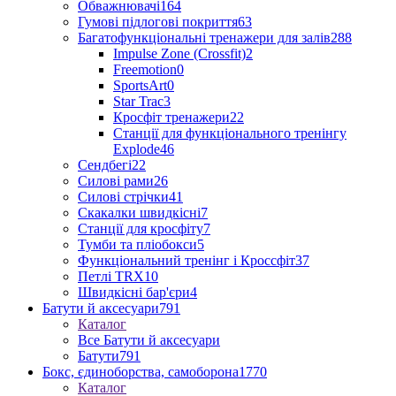
Обважнювачі
164
Гумові підлогові покриття
63
Багатофункціональні тренажери для залів
288
Impulse Zone (Crossfit)
2
Freemotion
0
SportsArt
0
Star Trac
3
Кросфіт тренажери
22
Станції для функціонального тренінгу
Explode
46
Сендбегі
22
Силові рами
26
Силові стрічки
41
Скакалки швидкісні
7
Станції для кросфіту
7
Тумби та пліобокси
5
Функціональний тренінг і Кроссфіт
37
Петлі TRX
10
Швидкісні бар'єри
4
Батути й аксесуари
791
Каталог
Все Батути й аксесуари
Батути
791
Бокс, єдиноборства, самоборона
1770
Каталог