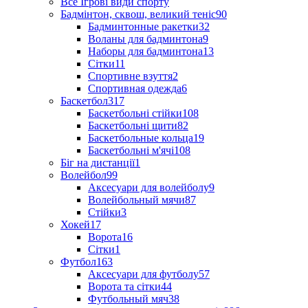
Все Ігрові види спорту
Бадмінтон, сквош, великий теніс
90
Бадминтонные ракетки
32
Воланы для бадминтона
9
Наборы для бадминтона
13
Сітки
11
Спортивне взуття
2
Спортивная одежда
6
Баскетбол
317
Баскетбольні стійки
108
Баскетбольні щити
82
Баскетбольные кольца
19
Баскетбольні м'ячі
108
Біг на дистанції
1
Волейбол
99
Аксесуари для волейболу
9
Волейбольный мячи
87
Стійки
3
Хокей
17
Ворота
16
Сітки
1
Футбол
163
Аксесуари для футболу
57
Ворота та сітки
44
Футбольный мяч
38