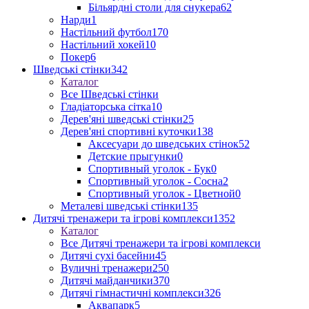
Більярдні столи для снукера
62
Нарди
1
Настільний футбол
170
Настільний хокей
10
Покер
6
Шведські стінки
342
Каталог
Все Шведські стінки
Гладіаторська сітка
10
Дерев'яні шведські стінки
25
Дерев'яні спортивні куточки
138
Аксесуари до шведських стінок
52
Детские прыгунки
0
Спортивный уголок - Бук
0
Спортивный уголок - Сосна
2
Спортивный уголок - Цветной
0
Металеві шведські стінки
135
Дитячі тренажери та ігрові комплекси
1352
Каталог
Все Дитячі тренажери та ігрові комплекси
Дитячі сухі басейни
45
Вуличні тренажери
250
Дитячі майданчики
370
Дитячі гімнастичні комплекси
326
Аквапарк
5