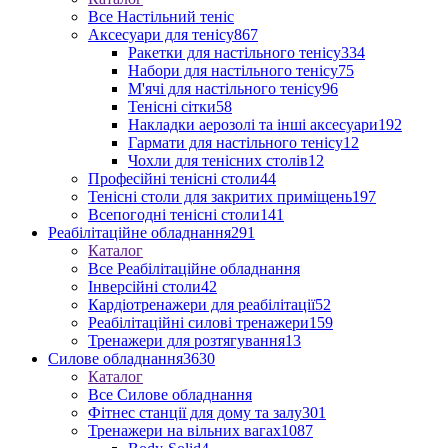
Все Настільний теніс
Аксесуари для тенісу
867
Ракетки для настільного тенісу
334
Набори для настільного тенісу
75
М'ячі для настільного тенісу
96
Тенісні сітки
58
Накладки аерозолі та інші аксесуари
192
Гармати для настільного тенісу
12
Чохли для тенісних столів
12
Професійні тенісні столи
44
Тенісні столи для закритих приміщень
197
Всепогодні тенісні столи
141
Реабілітаційне обладнання
291
Каталог
Все Реабілітаційне обладнання
Інверсійні столи
42
Кардіотренажери для реабілітації
52
Реабілітаційні силові тренажери
159
Тренажери для розтягування
13
Силове обладнання
3630
Каталог
Все Силове обладнання
Фітнес станції для дому та залу
301
Тренажери на вільних вагах
1087