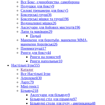
Все Бокс, єдиноборства, самоборона
Подушки для боксу
9
Силові тренажери для боксу
5
Боксерські груші
36
Боксерські мішки та груші
196
Водоналивні мішки
26
Аксесуари для бойових мистецтв
196
Лапи та маківари
29
Пады
4
Манекени для боротьби, манекени ММА,
манекени борцівські
26
Пневмогруші
17
Ринги для боксу
44
Ринги на помосте
8
Ринги напольные
10
Настільні Ігри
555
Каталог
Все Настільні Ігри
Аерохокей
30
Дартс
79
Міні-теніс
1
Більярд
218
Аксесуари для більярду
9
Більярдні стіл для піраміди
97
Більярдні столи для пулу - американка
48