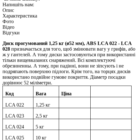
Напишіть нам:
Опис
Характеристика
Фото
Відео
Відгуки
Диск прогумований 1,25 кг (ø52 мм), ABS LСA 022 - LСA
028
призначається для того, щоб змінювати вагу у грифів, або
ж у гантелей. А тому диски застосовуються при використанні
тільки вищевказаних снаряжений. Всі комплектуючі
обрезиненны. А тому, при падінні, вони не зіпсують і не
подряпають поверхню підлоги. Крім того, на торцях дисків
використано подвійне гумове покриття. Діаметр посадки
дорівнює 52 міліметри.
Код
Вага
Ціна
LСA 022
1,25 кг
LСA 023
2,5 кг
LСA 024
5 кг
LСA 025
10 кг