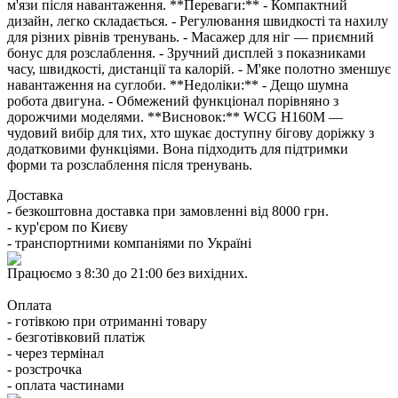
м'язи після навантаження. **Переваги:** - Компактний
дизайн, легко складається. - Регулювання швидкості та нахилу
для різних рівнів тренувань. - Масажер для ніг — приємний
бонус для розслаблення. - Зручний дисплей з показниками
часу, швидкості, дистанції та калорій. - М'яке полотно зменшує
навантаження на суглоби. **Недоліки:** - Дещо шумна
робота двигуна. - Обмежений функціонал порівняно з
дорожчими моделями. **Висновок:** WCG H160M —
чудовий вибір для тих, хто шукає доступну бігову доріжку з
додатковими функціями. Вона підходить для підтримки
форми та розслаблення після тренувань.
Доставка
- безкоштовна доставка при замовленні від 8000 грн.
- кур'єром по Києву
- транспортними компаніями по Україні
Працюємо з 8:30 до 21:00 без вихідних.
Оплата
- готівкою при отриманні товару
- безготівковий платіж
- через термінал
- розстрочка
- оплата частинами