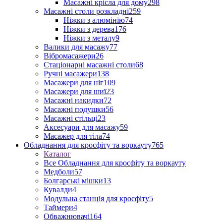
Масажні крісла для дому
298
Масажні столи розкладні
259
Ніжки з алюмінію
74
Ніжки з дерева
176
Ніжки з металу
9
Валики для масажу
77
Вібромасажери
26
Стаціонарні масажні столи
68
Ручні масажери
138
Масажери для ніг
109
Масажери для шиї
23
Масажні накидки
72
Масажні подушки
56
Масажні стільці
23
Аксесуари для масажу
59
Масажер для тіла
74
Обладнання для кросфіту та воркауту
765
Каталог
Все Обладнання для кросфіту та воркауту
Медболи
57
Болгарські мішки
13
Кувалди
4
Модульна станція для кросфіту
5
Таймери
4
Обважнювачі
164