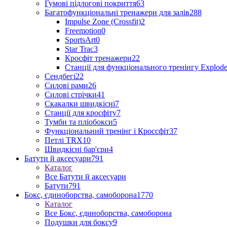
Гумові підлогові покриття
63
Багатофункціональні тренажери для залів
288
Impulse Zone (Crossfit)
2
Freemotion
0
SportsArt
0
Star Trac
3
Кросфіт тренажери
22
Станції для функціонального тренінгу Explod
Сендбегі
22
Силові рами
26
Силові стрічки
41
Скакалки швидкісні
7
Станції для кросфіту
7
Тумби та пліобокси
5
Функціональний тренінг і Кроссфіт
37
Петлі TRX
10
Швидкісні бар'єри
4
Батути й аксесуари
791
Каталог
Все Батути й аксесуари
Батути
791
Бокс, єдиноборства, самоборона
1770
Каталог
Все Бокс, єдиноборства, самоборона
Подушки для боксу
9