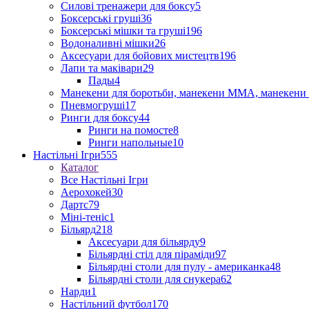
Силові тренажери для боксу
5
Боксерські груші
36
Боксерські мішки та груші
196
Водоналивні мішки
26
Аксесуари для бойових мистецтв
196
Лапи та маківари
29
Пады
4
Манекени для боротьби, манекени ММА, манекени 
Пневмогруші
17
Ринги для боксу
44
Ринги на помосте
8
Ринги напольные
10
Настільні Ігри
555
Каталог
Все Настільні Ігри
Аерохокей
30
Дартс
79
Міні-теніс
1
Більярд
218
Аксесуари для більярду
9
Більярдні стіл для піраміди
97
Більярдні столи для пулу - американка
48
Більярдні столи для снукера
62
Нарди
1
Настільний футбол
170