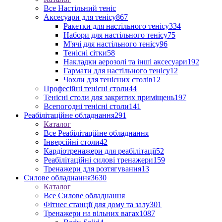
Все Настільний теніс
Аксесуари для тенісу
867
Ракетки для настільного тенісу
334
Набори для настільного тенісу
75
М'ячі для настільного тенісу
96
Тенісні сітки
58
Накладки аерозолі та інші аксесуари
192
Гармати для настільного тенісу
12
Чохли для тенісних столів
12
Професійні тенісні столи
44
Тенісні столи для закритих приміщень
197
Всепогодні тенісні столи
141
Реабілітаційне обладнання
291
Каталог
Все Реабілітаційне обладнання
Інверсійні столи
42
Кардіотренажери для реабілітації
52
Реабілітаційні силові тренажери
159
Тренажери для розтягування
13
Силове обладнання
3630
Каталог
Все Силове обладнання
Фітнес станції для дому та залу
301
Тренажери на вільних вагах
1087