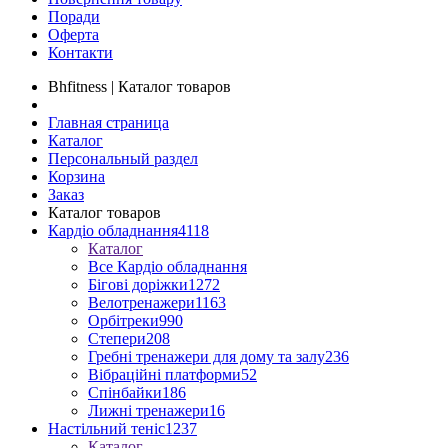
Поради
Оферта
Контакти
Bhfitness | Каталог товаров
Главная страница
Каталог
Персональный раздел
Корзина
Заказ
Каталог товаров
Кардіо обладнання
4118
Каталог
Все Кардіо обладнання
Бігові доріжки
1272
Велотренажери
1163
Орбітреки
990
Степери
208
Гребні тренажери для дому та залу
236
Вібраційні платформи
52
Спінбайки
186
Лижні тренажери
16
Настільний теніс
1237
Каталог