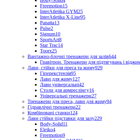
Body-Solid
4
Freemotion
15
InterAtletika GYM
25
InterAtletika X-Line
95
Panatta
13
Pulse
2
Signum
10
SportsArt
8
Star Trac
14
Toorx
25
Вантажно-блочні тренажери для залів
644
Гравітрон. Тренажери для підтягувань і відж
Лави, стійки для преса та жиму
929
Гіперекстензія
95
Лави для жиму
127
Лави універсальні
42
Столи для армреслінгу
16
Універсальні тренажери
27
Тренажери для преса, лави для жиму
94
Гідравлічні тренажери
22
Комбіновані станки
124
Лави стійки підставки для залу
229
Body-Solid
11
Eleiko
4
Freemotion
9