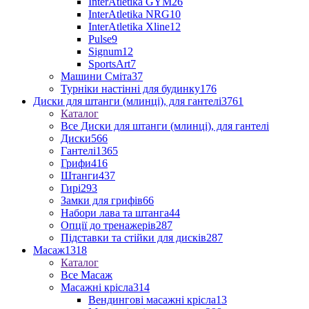
InterAtletika GYM
26
InterAtletika NRG
10
InterAtletika Xline
12
Pulse
9
Signum
12
SportsArt
7
Машини Сміта
37
Турніки настінні для будинку
176
Диски для штанги (млинці), для гантелі
3761
Каталог
Все Диски для штанги (млинці), для гантелі
Диски
566
Гантелі
1365
Грифи
416
Штанги
437
Гирі
293
Замки для грифів
66
Набори лава та штанга
44
Опції до тренажерів
287
Підставки та стійки для дисків
287
Масаж
1318
Каталог
Все Масаж
Масажні крісла
314
Вендингові масажні крісла
13