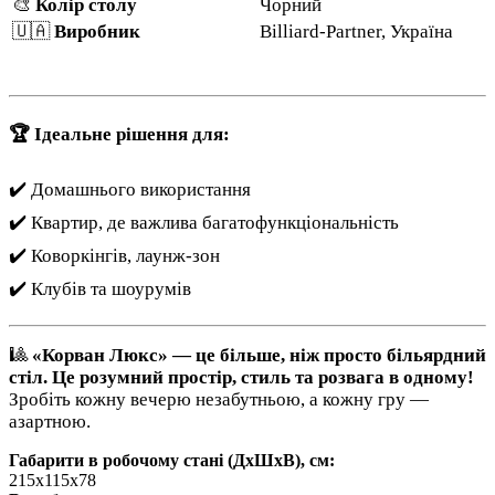
🎨
Колір столу
Чорний
🇺🇦
Виробник
Billiard-Partner, Україна
🏆
Ідеальне рішення для:
✔️ Домашнього використання
✔️ Квартир, де важлива багатофункціональність
✔️ Коворкінгів, лаунж-зон
✔️ Клубів та шоурумів
🎱
«Корван Люкс» — це більше, ніж просто більярдний
стіл. Це розумний простір, стиль та розвага в одному!
Зробіть кожну вечерю незабутньою, а кожну гру —
азартною.
Габарити в робочому стані (ДхШхВ), см:
215х115x78