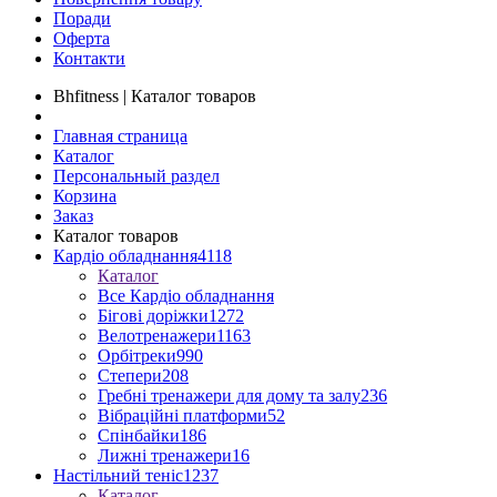
Поради
Оферта
Контакти
Bhfitness | Каталог товаров
Главная страница
Каталог
Персональный раздел
Корзина
Заказ
Каталог товаров
Кардіо обладнання
4118
Каталог
Все Кардіо обладнання
Бігові доріжки
1272
Велотренажери
1163
Орбітреки
990
Степери
208
Гребні тренажери для дому та залу
236
Вібраційні платформи
52
Спінбайки
186
Лижні тренажери
16
Настільний теніс
1237
Каталог