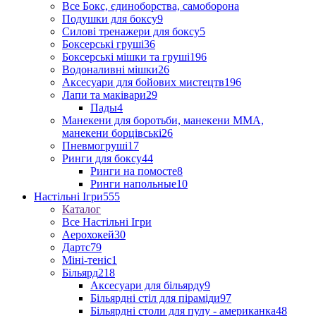
Все Бокс, єдиноборства, самоборона
Подушки для боксу
9
Силові тренажери для боксу
5
Боксерські груші
36
Боксерські мішки та груші
196
Водоналивні мішки
26
Аксесуари для бойових мистецтв
196
Лапи та маківари
29
Пады
4
Манекени для боротьби, манекени ММА,
манекени борцівські
26
Пневмогруші
17
Ринги для боксу
44
Ринги на помосте
8
Ринги напольные
10
Настільні Ігри
555
Каталог
Все Настільні Ігри
Аерохокей
30
Дартс
79
Міні-теніс
1
Більярд
218
Аксесуари для більярду
9
Більярдні стіл для піраміди
97
Більярдні столи для пулу - американка
48