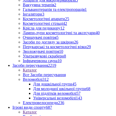
Апарати для мікродермабразії
5
Вакуумна терапія
2
Гальванотерапія та електропорація
1
Інгалятори
3
Косметологічні апарати
25
Косметологічні стільці
42
Крісла для педикюру
12
Лампи-лупи косметологічні та аксесуари
40
Очищувачі повітря
5
Засоби по догляду за шкірою
26
Перукарські та косметологічні візки
29
Зволожувачі повітря
10
Ультразвукові скрабери
8
Інфрачервона сауна
10
Засоби пересування
2219
Каталог
Все Засоби пересування
Веломобілі
312
Для дошкільної групи
45
Для молодшої шкільної групи
68
Для підлітків веломобілі
57
Універсальні веломобілі
143
Електровелосипеди
236
Ігрові види спорту
687
Каталог