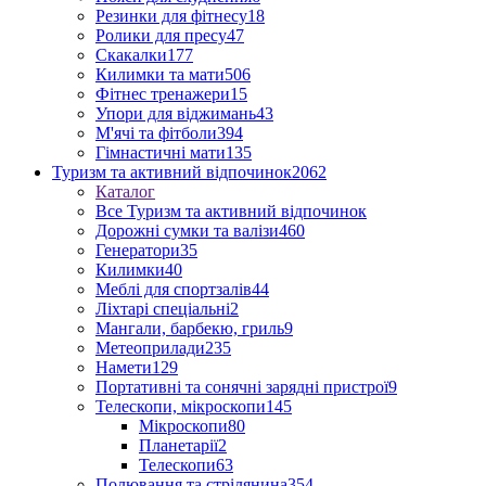
Резинки для фітнесу
18
Ролики для пресу
47
Скакалки
177
Килимки та мати
506
Фітнес тренажери
15
Упори для віджимань
43
М'ячі та фітболи
394
Гімнастичні мати
135
Туризм та активний відпочинок
2062
Каталог
Все Туризм та активний відпочинок
Дорожні сумки та валізи
460
Генератори
35
Килимки
40
Меблі для спортзалів
44
Ліхтарі спеціальні
2
Мангали, барбекю, гриль
9
Метеоприлади
235
Намети
129
Портативні та сонячні зарядні пристрої
9
Телескопи, мікроскопи
145
Мікроскопи
80
Планетарії
2
Телескопи
63
Полювання та стрілянина
354