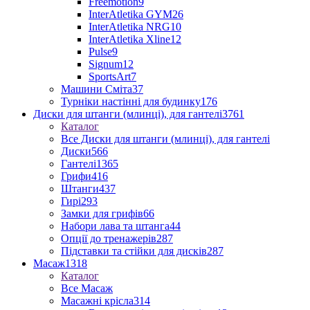
Freemotion
9
InterAtletika GYM
26
InterAtletika NRG
10
InterAtletika Xline
12
Pulse
9
Signum
12
SportsArt
7
Машини Сміта
37
Турніки настінні для будинку
176
Диски для штанги (млинці), для гантелі
3761
Каталог
Все Диски для штанги (млинці), для гантелі
Диски
566
Гантелі
1365
Грифи
416
Штанги
437
Гирі
293
Замки для грифів
66
Набори лава та штанга
44
Опції до тренажерів
287
Підставки та стійки для дисків
287
Масаж
1318
Каталог
Все Масаж
Масажні крісла
314