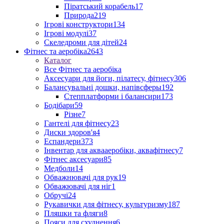
Піратський корабель
17
Природа
219
Ігрові конструктори
134
Ігрові модулі
37
Скеледроми для дітей
24
Фітнес та аеробіка
2643
Каталог
Все Фітнес та аеробіка
Аксесуари для йоги, пілатесу, фітнесу
306
Балансувальні дошки, напівсферы
192
Степплатформи і балансири
173
Бодібари
59
Різне
7
Гантелі для фітнесу
23
Диски здоров'я
4
Еспандери
373
Інвентар для аквааеробіки, аквафітнесу
7
Фітнес аксесуари
85
Медболи
14
Обважнювачі для рук
19
Обважювачі для ніг
1
Обручі
24
Рукавички для фітнесу, культуризму
187
Пляшки та фляги
8
Пояси для схуднення
6