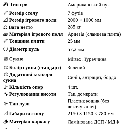
🎮
Тип гри
Американський пул
📏
Розмір столу
7 футів
📐
Розмір ігрового поля
2000 × 1000 мм
285 кг
⚖️
Вага нетто
🧱
Матеріал ігрового поля
Ардезія (сланцева плита)
📏
Товщина плити
25 мм
⚪
Діаметр куль
57,2 мм
🟩
Сукно
Mirtex, Туреччина
🎨
Колір сукна (стандарт)
Зелений
🎨
Додаткові кольори
Синій, антрацит, бордо
сукна
🦵
Кількість опор
4 шт.
🔧
Регулювання висоти
Так, домкрати
Пластик кошик (без
🎯
Тип лузи
викочування)
📐
Габарити столу
2150 × 1150 × 780 мм
🪵
Матеріал каркасу
Ламінована ДСП / МДФ