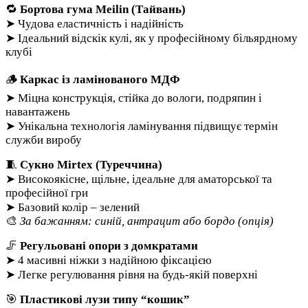
🔁
Бортова гума Meilin (Тайвань)
➤ Чудова еластичність і надійність
➤ Ідеальний відскік кулі, як у професійному більярдному
клубі
🪵
Каркас із ламінованого МДФ
➤ Міцна конструкція, стійка до вологи, подряпин і
навантажень
➤ Унікальна технологія ламінування підвищує термін
служби виробу
🧵
Сукно Mirtex (Туреччина)
➤ Високоякісне, щільне, ідеальне для аматорської та
професійної гри
➤ Базовий колір – зелений
🎨
За бажанням: синій, антрацит або бордо (опція)
🦵
Регульовані опори з домкратами
➤ 4 масивні ніжки з надійною фіксацією
➤ Легке регулювання рівня на будь-якій поверхні
🎯
Пластикові лузи типу “кошик”