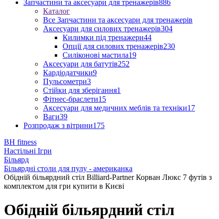
Запчастини та аксесуари для тренажерів
886
Каталог
Все Запчастини та аксесуари для тренажерів
Аксесуари для силових тренажерів
304
Килимки під тренажери
44
Опції для силових тренажерів
230
Силіконові мастила
19
Аксесуари для батутів
252
Кардіодатчики
9
Пульсометри
3
Стійки для зберігання
1
Фітнес-браслети
15
Аксесуари для медичних меблів та техніки
17
Ваги
39
Розпродаж з вітрини
175
BH fitness
Настільні Ігри
Більярд
Більярдні столи для пулу - американка
Обідній більярдний стіл Billiard-Partner Корван Люкс 7 футів з
комплектом для гри купити в Києві
Обідній більярдний стіл