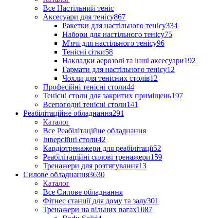
Все Настільний теніс
Аксесуари для тенісу
867
Ракетки для настільного тенісу
334
Набори для настільного тенісу
75
М'ячі для настільного тенісу
96
Тенісні сітки
58
Накладки аерозолі та інші аксесуари
192
Гармати для настільного тенісу
12
Чохли для тенісних столів
12
Професійні тенісні столи
44
Тенісні столи для закритих приміщень
197
Всепогодні тенісні столи
141
Реабілітаційне обладнання
291
Каталог
Все Реабілітаційне обладнання
Інверсійні столи
42
Кардіотренажери для реабілітації
52
Реабілітаційні силові тренажери
159
Тренажери для розтягування
13
Силове обладнання
3630
Каталог
Все Силове обладнання
Фітнес станції для дому та залу
301
Тренажери на вільних вагах
1087