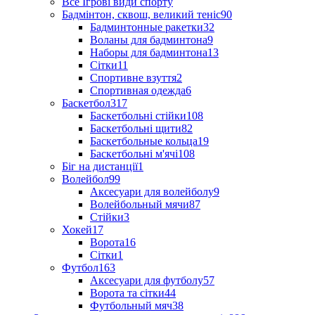
Все Ігрові види спорту
Бадмінтон, сквош, великий теніс
90
Бадминтонные ракетки
32
Воланы для бадминтона
9
Наборы для бадминтона
13
Сітки
11
Спортивне взуття
2
Спортивная одежда
6
Баскетбол
317
Баскетбольні стійки
108
Баскетбольні щити
82
Баскетбольные кольца
19
Баскетбольні м'ячі
108
Біг на дистанції
1
Волейбол
99
Аксесуари для волейболу
9
Волейбольный мячи
87
Стійки
3
Хокей
17
Ворота
16
Сітки
1
Футбол
163
Аксесуари для футболу
57
Ворота та сітки
44
Футбольный мяч
38