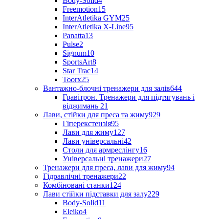
Body-Solid
4
Freemotion
15
InterAtletika GYM
25
InterAtletika X-Line
95
Panatta
13
Pulse
2
Signum
10
SportsArt
8
Star Trac
14
Toorx
25
Вантажно-блочні тренажери для залів
644
Гравітрон. Тренажери для підтягувань і
віджимань
21
Лави, стійки для преса та жиму
929
Гіперекстензія
95
Лави для жиму
127
Лави універсальні
42
Столи для армреслінгу
16
Універсальні тренажери
27
Тренажери для преса, лави для жиму
94
Гідравлічні тренажери
22
Комбіновані станки
124
Лави стійки підставки для залу
229
Body-Solid
11
Eleiko
4