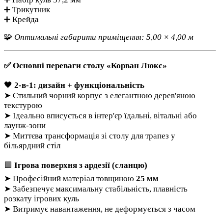
➕ Трикутник
➕ Крейда
🧩
Оптимальні габарити приміщення: 5,00 × 4,00 м
✅
Основні переваги столу «Корван Люкс»
🖤
2-в-1: дизайн + функціональність
➤ Стильний чорний корпус з елегантною дерев'яною
текстурою
➤ Ідеально вписується в інтер'єр їдальні, вітальні або
лаунж-зони
➤ Миттєва трансформація зі столу для трапез у
більярдний стіл
🟩
Ігрова поверхня з ардезії (сланцю)
➤ Професійний матеріал товщиною
25 мм
➤ Забезпечує максимальну стабільність, плавність
розкату ігрових куль
➤ Витримує навантаження, не деформується з часом