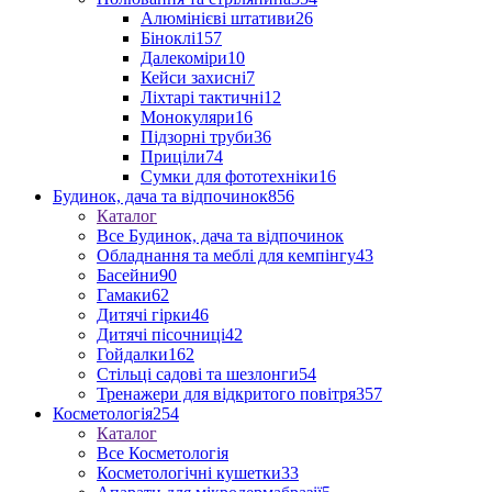
Алюмінієві штативи
26
Біноклі
157
Далекоміри
10
Кейси захисні
7
Ліхтарі тактичні
12
Монокуляри
16
Підзорні труби
36
Приціли
74
Сумки для фототехніки
16
Будинок, дача та відпочинок
856
Каталог
Все Будинок, дача та відпочинок
Обладнання та меблі для кемпінгу
43
Басейни
90
Гамаки
62
Дитячі гірки
46
Дитячі пісочниці
42
Гойдалки
162
Стільці садові та шезлонги
54
Тренажери для відкритого повітря
357
Косметологія
254
Каталог
Все Косметологія
Косметологічні кушетки
33