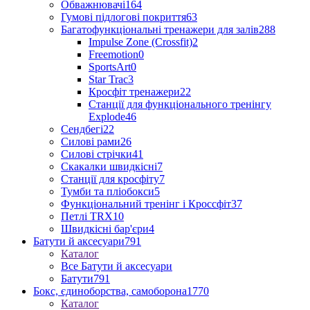
Обважнювачі
164
Гумові підлогові покриття
63
Багатофункціональні тренажери для залів
288
Impulse Zone (Crossfit)
2
Freemotion
0
SportsArt
0
Star Trac
3
Кросфіт тренажери
22
Станції для функціонального тренінгу
Explode
46
Сендбегі
22
Силові рами
26
Силові стрічки
41
Скакалки швидкісні
7
Станції для кросфіту
7
Тумби та пліобокси
5
Функціональний тренінг і Кроссфіт
37
Петлі TRX
10
Швидкісні бар'єри
4
Батути й аксесуари
791
Каталог
Все Батути й аксесуари
Батути
791
Бокс, єдиноборства, самоборона
1770
Каталог