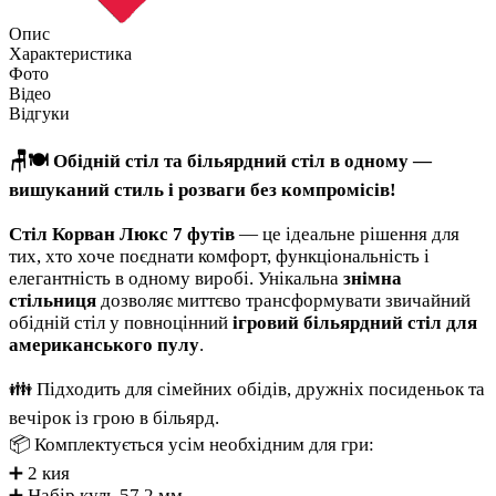
Опис
Характеристика
Фото
Відео
Відгуки
🪑🍽️
Обідній стіл та більярдний стіл в одному —
вишуканий стиль і розваги без компромісів!
Стіл Корван Люкс 7 футів
— це ідеальне рішення для
тих, хто хоче поєднати комфорт, функціональність і
елегантність в одному виробі. Унікальна
знімна
стільниця
дозволяє миттєво трансформувати звичайний
обідній стіл у повноцінний
ігровий більярдний стіл для
американського пулу
.
👪 Підходить для сімейних обідів, дружніх посиденьок та
вечірок із грою в більярд.
📦 Комплектується усім необхідним для гри:
➕ 2 кия
➕ Набір куль 57,2 мм