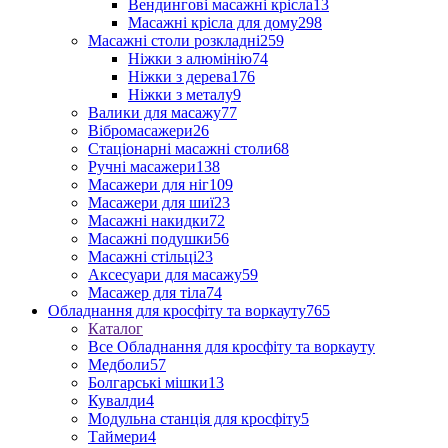
Вендингові масажні крісла
13
Масажні крісла для дому
298
Масажні столи розкладні
259
Ніжки з алюмінію
74
Ніжки з дерева
176
Ніжки з металу
9
Валики для масажу
77
Вібромасажери
26
Стаціонарні масажні столи
68
Ручні масажери
138
Масажери для ніг
109
Масажери для шиї
23
Масажні накидки
72
Масажні подушки
56
Масажні стільці
23
Аксесуари для масажу
59
Масажер для тіла
74
Обладнання для кросфіту та воркауту
765
Каталог
Все Обладнання для кросфіту та воркауту
Медболи
57
Болгарські мішки
13
Кувалди
4
Модульна станція для кросфіту
5
Таймери
4