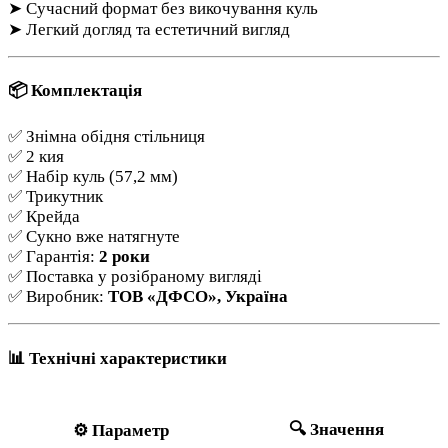
➤ Сучасний формат без викочування куль
➤ Легкий догляд та естетичний вигляд
📦
Комплектація
✅ Знімна обідня стільниця
✅ 2 кия
✅ Набір куль (57,2 мм)
✅ Трикутник
✅ Крейда
✅ Сукно вже натягнуте
✅ Гарантія:
2 роки
✅ Поставка у розібраному вигляді
✅ Виробник:
ТОВ «ДФСО», Україна
📊
Технічні характеристики
🔍
Значення
⚙️
Параметр