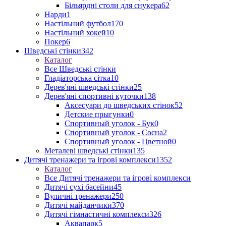
Більярдні столи для снукера
62
Нарди
1
Настільний футбол
170
Настільний хокей
10
Покер
6
Шведські стінки
342
Каталог
Все Шведські стінки
Гладіаторська сітка
10
Дерев'яні шведські стінки
25
Дерев'яні спортивні куточки
138
Аксесуари до шведських стінок
52
Детские прыгунки
0
Спортивный уголок - Бук
0
Спортивный уголок - Сосна
2
Спортивный уголок - Цветной
0
Металеві шведські стінки
135
Дитячі тренажери та ігрові комплекси
1352
Каталог
Все Дитячі тренажери та ігрові комплекси
Дитячі сухі басейни
45
Вуличні тренажери
250
Дитячі майданчики
370
Дитячі гімнастичні комплекси
326
Аквапарк
5