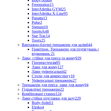
Body-Solid
4
Freemotion
15
InterAtletika GYM
25
InterAtletika X-Line
95
Panatta
13
Pulse
2
Signum
10
SportsArt
8
Star Trac
14
Toorx
25
Вантажно-блочні тренажери для залів
644
Гравітрон. Тренажери для підтягувань і
віджимань
21
Лави, стійки для преса та жиму
929
Гіперекстензія
95
Лави для жиму
127
Лави універсальні
42
Столи для армреслінгу
16
Універсальні тренажери
27
Тренажери для преса, лави для жиму
94
Гідравлічні тренажери
22
Комбіновані станки
124
Лави стійки підставки для залу
229
Body-Solid
11
Eleiko
4