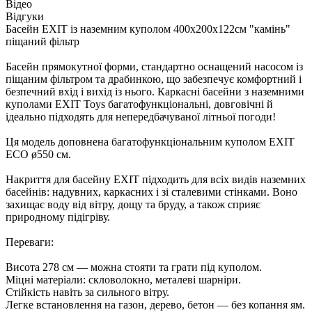
Відео
Відгуки
Басейн EXIT із наземним куполом 400x200x122см "камінь"
піщаний фільтр
Басейн прямокутної форми, стандартно оснащений насосом із
піщаним фільтром та драбинкою, що забезпечує комфортний і
безпечний вхід і вихід із нього. Каркасні басейни з наземними
куполами EXIT Toys багатофункціональні, довговічні й
ідеально підходять для непередбачуваної літньої погоди!
Ця модель доповнена багатофункціональним куполом EXIT
ECO ø550 см.
Накриття для басейну EXIT підходить для всіх видів наземних
басейнів: надувних, каркасних і зі сталевими стінками. Воно
захищає воду від вітру, дощу та бруду, а також сприяє
природному підігріву.
Переваги:
Висота 278 см — можна стояти та грати під куполом.
Міцні матеріали: скловолокно, металеві шарніри.
Стійкість навіть за сильного вітру.
Легке встановлення на газон, дерево, бетон — без копання ям.