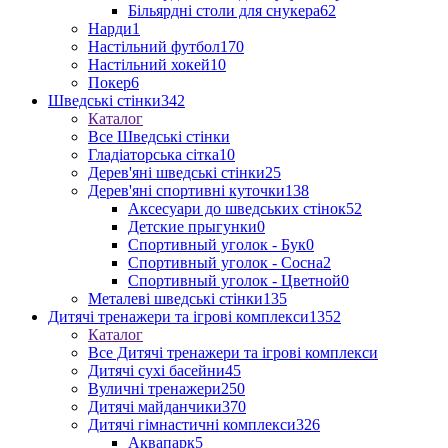
Більярдні столи для снукера
62
Нарди
1
Настільний футбол
170
Настільний хокей
10
Покер
6
Шведські стінки
342
Каталог
Все Шведські стінки
Гладіаторська сітка
10
Дерев'яні шведські стінки
25
Дерев'яні спортивні куточки
138
Аксесуари до шведських стінок
52
Детские прыгунки
0
Спортивный уголок - Бук
0
Спортивный уголок - Сосна
2
Спортивный уголок - Цветной
0
Металеві шведські стінки
135
Дитячі тренажери та ігрові комплекси
1352
Каталог
Все Дитячі тренажери та ігрові комплекси
Дитячі сухі басейни
45
Вуличні тренажери
250
Дитячі майданчики
370
Дитячі гімнастичні комплекси
326
Аквапарк
5