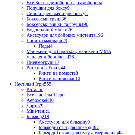
Все Бокс, єдиноборства, самоборона
Подушки для боксу
9
Силові тренажери для боксу
5
Боксерські груші
36
Боксерські мішки та груші
196
Водоналивні мішки
26
Аксесуари для бойових мистецтв
196
Лапи та маківари
29
Пады
4
Манекени для боротьби, манекени ММА,
манекени борцівські
26
Пневмогруші
17
Ринги для боксу
44
Ринги на помосте
8
Ринги напольные
10
Настільні Ігри
555
Каталог
Все Настільні Ігри
Аерохокей
30
Дартс
79
Міні-теніс
1
Більярд
218
Аксесуари для більярду
9
Більярдні стіл для піраміди
97
Більярдні столи для пулу - американка
48