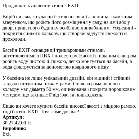
Продовжте купальний сезон з EXIT!
Виріб виглядає сучасно і стильно: зовні - тканина з кам'яним
візерунком, що робить його розміщення у саду, на дачі або у
дворі приватного будинку особливо привабливим. Усередині -
покриття синього кольору, що створює відчуття свіжості й
прохолоди.
Басейн EXIT оснащений тришаровими стінами,
виготовленими з ПВХ і поліестеру. Насос із піщаним фільтром
робить воду чистою й свіжою, легко монтується на басейн, а
вода фільтрується за допомогою кварцового піску.
У басейна не лише унікальний дизайн, він міцний і стійкий
завдяки потужним ніжкам рами. Сталева рама чорного
кольору має діаметр 50 мм, оцинкована і покрита порошковим
методом, що захищає її від іржі та пошкоджень.
Якщо ви хочете купити басейн високої якості з міцною рамою,
тоді басейн EXIT Toys саме для вас!
Артикул:
30.27.42.00 Н
Виробник:
Exit