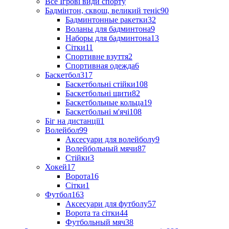
Все Ігрові види спорту
Бадмінтон, сквош, великий теніс
90
Бадминтонные ракетки
32
Воланы для бадминтона
9
Наборы для бадминтона
13
Сітки
11
Спортивне взуття
2
Спортивная одежда
6
Баскетбол
317
Баскетбольні стійки
108
Баскетбольні щити
82
Баскетбольные кольца
19
Баскетбольні м'ячі
108
Біг на дистанції
1
Волейбол
99
Аксесуари для волейболу
9
Волейбольный мячи
87
Стійки
3
Хокей
17
Ворота
16
Сітки
1
Футбол
163
Аксесуари для футболу
57
Ворота та сітки
44
Футбольный мяч
38