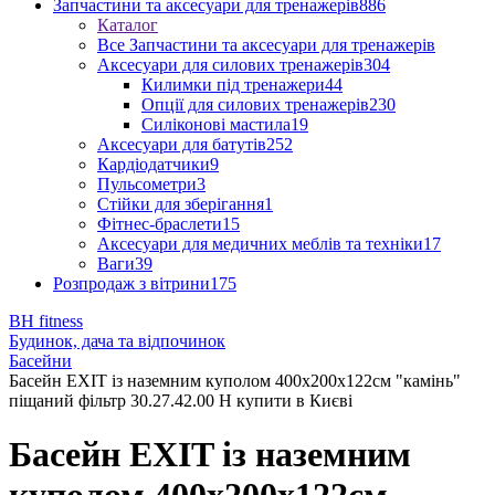
Запчастини та аксесуари для тренажерів
886
Каталог
Все Запчастини та аксесуари для тренажерів
Аксесуари для силових тренажерів
304
Килимки під тренажери
44
Опції для силових тренажерів
230
Силіконові мастила
19
Аксесуари для батутів
252
Кардіодатчики
9
Пульсометри
3
Стійки для зберігання
1
Фітнес-браслети
15
Аксесуари для медичних меблів та техніки
17
Ваги
39
Розпродаж з вітрини
175
BH fitness
Будинок, дача та відпочинок
Басейни
Басейн EXIT із наземним куполом 400x200x122см "камінь"
піщаний фільтр 30.27.42.00 Н купити в Києві
Басейн EXIT із наземним