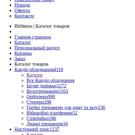
Поради
Оферта
Контакти
Bhfitness | Каталог товаров
Главная страница
Каталог
Персональный раздел
Корзина
Заказ
Каталог товаров
Кардіо обладнання
4118
Каталог
Все Кардіо обладнання
Бігові доріжки
1272
Велотренажери
1163
Орбітреки
990
Степери
208
Гребні тренажери для дому та залу
236
Вібраційні платформи
52
Спінбайки
186
Лижні тренажери
16
Настільний теніс
1237
Каталог