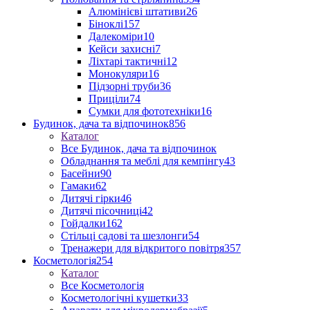
Алюмінієві штативи
26
Біноклі
157
Далекоміри
10
Кейси захисні
7
Ліхтарі тактичні
12
Монокуляри
16
Підзорні труби
36
Приціли
74
Сумки для фототехніки
16
Будинок, дача та відпочинок
856
Каталог
Все Будинок, дача та відпочинок
Обладнання та меблі для кемпінгу
43
Басейни
90
Гамаки
62
Дитячі гірки
46
Дитячі пісочниці
42
Гойдалки
162
Стільці садові та шезлонги
54
Тренажери для відкритого повітря
357
Косметологія
254
Каталог
Все Косметологія
Косметологічні кушетки
33