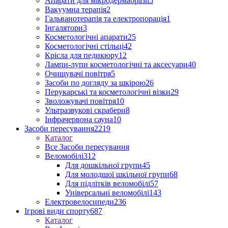
Апарати для мікродермабразії
5
Вакуумна терапія
2
Гальванотерапія та електропорація
1
Інгалятори
3
Косметологічні апарати
25
Косметологічні стільці
42
Крісла для педикюру
12
Лампи-лупи косметологічні та аксесуари
40
Очищувачі повітря
5
Засоби по догляду за шкірою
26
Перукарські та косметологічні візки
29
Зволожувачі повітря
10
Ультразвукові скрабери
8
Інфрачервона сауна
10
Засоби пересування
2219
Каталог
Все Засоби пересування
Веломобілі
312
Для дошкільної групи
45
Для молодшої шкільної групи
68
Для підлітків веломобілі
57
Універсальні веломобілі
143
Електровелосипеди
236
Ігрові види спорту
687
Каталог