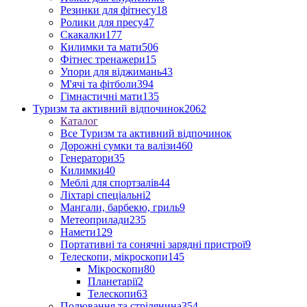
Резинки для фітнесу
18
Ролики для пресу
47
Скакалки
177
Килимки та мати
506
Фітнес тренажери
15
Упори для віджимань
43
М'ячі та фітболи
394
Гімнастичні мати
135
Туризм та активний відпочинок
2062
Каталог
Все Туризм та активний відпочинок
Дорожні сумки та валізи
460
Генератори
35
Килимки
40
Меблі для спортзалів
44
Ліхтарі спеціальні
2
Мангали, барбекю, гриль
9
Метеоприлади
235
Намети
129
Портативні та сонячні зарядні пристрої
9
Телескопи, мікроскопи
145
Мікроскопи
80
Планетарії
2
Телескопи
63
Полювання та стрілянина
354