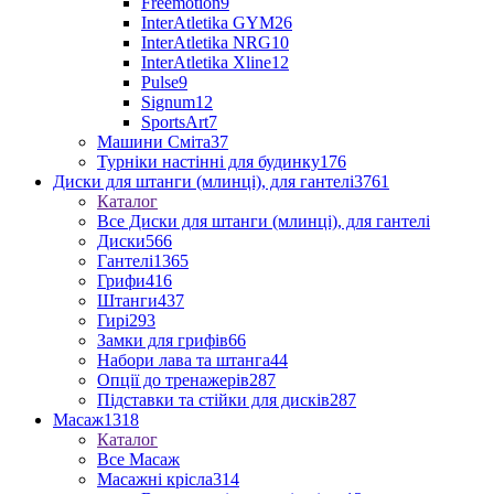
Freemotion
9
InterAtletika GYM
26
InterAtletika NRG
10
InterAtletika Xline
12
Pulse
9
Signum
12
SportsArt
7
Машини Сміта
37
Турніки настінні для будинку
176
Диски для штанги (млинці), для гантелі
3761
Каталог
Все Диски для штанги (млинці), для гантелі
Диски
566
Гантелі
1365
Грифи
416
Штанги
437
Гирі
293
Замки для грифів
66
Набори лава та штанга
44
Опції до тренажерів
287
Підставки та стійки для дисків
287
Масаж
1318
Каталог
Все Масаж
Масажні крісла
314