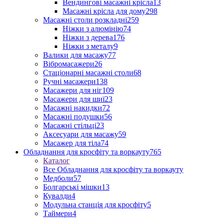
Вендингові масажні крісла
13
Масажні крісла для дому
298
Масажні столи розкладні
259
Ніжки з алюмінію
74
Ніжки з дерева
176
Ніжки з металу
9
Валики для масажу
77
Вібромасажери
26
Стаціонарні масажні столи
68
Ручні масажери
138
Масажери для ніг
109
Масажери для шиї
23
Масажні накидки
72
Масажні подушки
56
Масажні стільці
23
Аксесуари для масажу
59
Масажер для тіла
74
Обладнання для кросфіту та воркауту
765
Каталог
Все Обладнання для кросфіту та воркауту
Медболи
57
Болгарські мішки
13
Кувалди
4
Модульна станція для кросфіту
5
Таймери
4