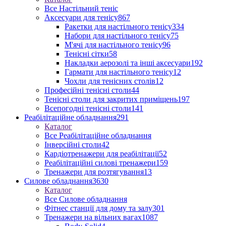
Все Настільний теніс
Аксесуари для тенісу
867
Ракетки для настільного тенісу
334
Набори для настільного тенісу
75
М'ячі для настільного тенісу
96
Тенісні сітки
58
Накладки аерозолі та інші аксесуари
192
Гармати для настільного тенісу
12
Чохли для тенісних столів
12
Професійні тенісні столи
44
Тенісні столи для закритих приміщень
197
Всепогодні тенісні столи
141
Реабілітаційне обладнання
291
Каталог
Все Реабілітаційне обладнання
Інверсійні столи
42
Кардіотренажери для реабілітації
52
Реабілітаційні силові тренажери
159
Тренажери для розтягування
13
Силове обладнання
3630
Каталог
Все Силове обладнання
Фітнес станції для дому та залу
301
Тренажери на вільних вагах
1087