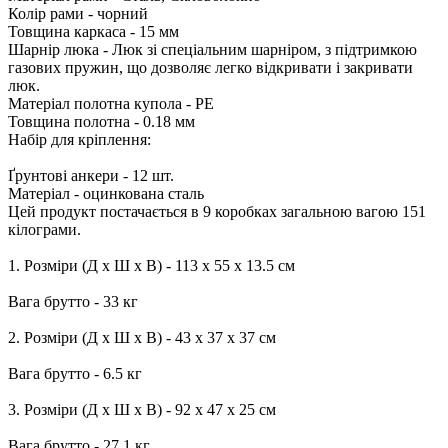
Колір рами - чорний
Товщина каркаса - 15 мм
Шарнір люка - Люк зі спеціальним шарніром, з підтримкою
газових пружин, що дозволяє легко відкривати і закривати
люк.
Матеріал полотна купола - PE
Товщина полотна - 0.18 мм
Набір для кріплення:
Ґрунтові анкери - 12 шт.
Матеріал - оцинкована сталь
Цей продукт постачається в 9 коробках загальною вагою 151
кілограми.
1. Розміри (Д х Ш х В) - 113 х 55 х 13.5 см
Вага брутто - 33 кг
2. Розміри (Д х Ш х В) - 43 х 37 х 37 см
Вага брутто - 6.5 кг
3. Розміри (Д х Ш х В) - 92 х 47 х 25 см
Вага брутто - 27.1 кг