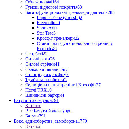
Обважнювачі
164
Гумові підлогові покриття
63
Багатофункціональні тренажери для залів
288
Impulse Zone (Crossfit)
2
Freemotion
0
SportsArt
0
Star Trac
3
Кросфіт тренажери
22
Станції для функціонального тренінгу
Explode
46
Сендбегі
22
Силові рами
26
Силові стрічки
41
Скакалки швидкісні
7
Станції для кросфіту
7
Тумби та пліобокси
5
Функціональний тренінг і Кроссфіт
37
Петлі TRX
10
Швидкісні бар'єри
4
Батути й аксесуари
791
Каталог
Все Батути й аксесуари
Батути
791
Бокс, єдиноборства, самоборона
1770
Каталог