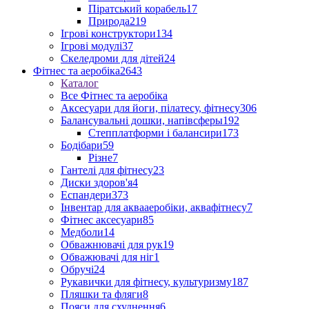
Піратський корабель
17
Природа
219
Ігрові конструктори
134
Ігрові модулі
37
Скеледроми для дітей
24
Фітнес та аеробіка
2643
Каталог
Все Фітнес та аеробіка
Аксесуари для йоги, пілатесу, фітнесу
306
Балансувальні дошки, напівсферы
192
Степплатформи і балансири
173
Бодібари
59
Різне
7
Гантелі для фітнесу
23
Диски здоров'я
4
Еспандери
373
Інвентар для аквааеробіки, аквафітнесу
7
Фітнес аксесуари
85
Медболи
14
Обважнювачі для рук
19
Обважювачі для ніг
1
Обручі
24
Рукавички для фітнесу, культуризму
187
Пляшки та фляги
8
Пояси для схуднення
6