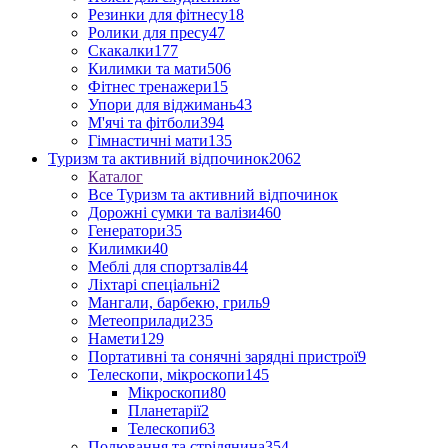
Резинки для фітнесу
18
Ролики для пресу
47
Скакалки
177
Килимки та мати
506
Фітнес тренажери
15
Упори для віджимань
43
М'ячі та фітболи
394
Гімнастичні мати
135
Туризм та активний відпочинок
2062
Каталог
Все Туризм та активний відпочинок
Дорожні сумки та валізи
460
Генератори
35
Килимки
40
Меблі для спортзалів
44
Ліхтарі спеціальні
2
Мангали, барбекю, гриль
9
Метеоприлади
235
Намети
129
Портативні та сонячні зарядні пристрої
9
Телескопи, мікроскопи
145
Мікроскопи
80
Планетарії
2
Телескопи
63
Полювання та стрілянина
354