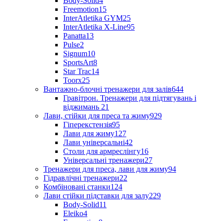
Body-Solid
4
Freemotion
15
InterAtletika GYM
25
InterAtletika X-Line
95
Panatta
13
Pulse
2
Signum
10
SportsArt
8
Star Trac
14
Toorx
25
Вантажно-блочні тренажери для залів
644
Гравітрон. Тренажери для підтягувань і
віджимань
21
Лави, стійки для преса та жиму
929
Гіперекстензія
95
Лави для жиму
127
Лави універсальні
42
Столи для армреслінгу
16
Універсальні тренажери
27
Тренажери для преса, лави для жиму
94
Гідравлічні тренажери
22
Комбіновані станки
124
Лави стійки підставки для залу
229
Body-Solid
11
Eleiko
4