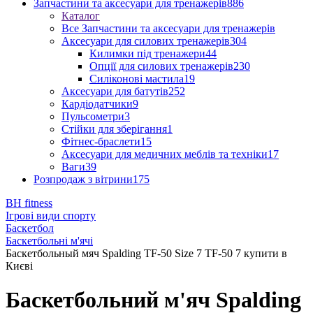
Запчастини та аксесуари для тренажерів
886
Каталог
Все Запчастини та аксесуари для тренажерів
Аксесуари для силових тренажерів
304
Килимки під тренажери
44
Опції для силових тренажерів
230
Силіконові мастила
19
Аксесуари для батутів
252
Кардіодатчики
9
Пульсометри
3
Стійки для зберігання
1
Фітнес-браслети
15
Аксесуари для медичних меблів та техніки
17
Ваги
39
Розпродаж з вітрини
175
BH fitness
Ігрові види спорту
Баскетбол
Баскетбольні м'ячі
Баскетбольный мяч Spalding TF-50 Size 7 TF-50 7 купити в
Києві
Баскетбольний м'яч Spalding