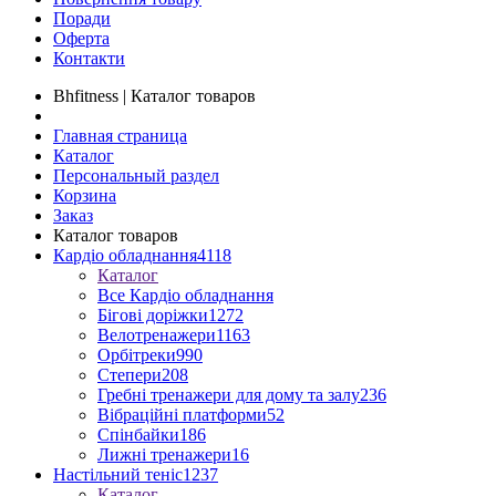
Поради
Оферта
Контакти
Bhfitness | Каталог товаров
Главная страница
Каталог
Персональный раздел
Корзина
Заказ
Каталог товаров
Кардіо обладнання
4118
Каталог
Все Кардіо обладнання
Бігові доріжки
1272
Велотренажери
1163
Орбітреки
990
Степери
208
Гребні тренажери для дому та залу
236
Вібраційні платформи
52
Спінбайки
186
Лижні тренажери
16
Настільний теніс
1237
Каталог