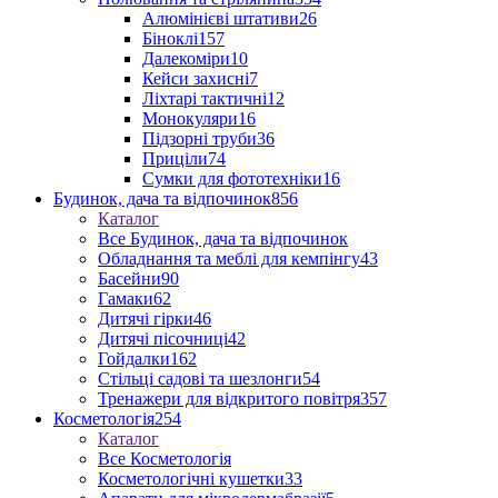
Алюмінієві штативи
26
Біноклі
157
Далекоміри
10
Кейси захисні
7
Ліхтарі тактичні
12
Монокуляри
16
Підзорні труби
36
Приціли
74
Сумки для фототехніки
16
Будинок, дача та відпочинок
856
Каталог
Все Будинок, дача та відпочинок
Обладнання та меблі для кемпінгу
43
Басейни
90
Гамаки
62
Дитячі гірки
46
Дитячі пісочниці
42
Гойдалки
162
Стільці садові та шезлонги
54
Тренажери для відкритого повітря
357
Косметологія
254
Каталог
Все Косметологія
Косметологічні кушетки
33