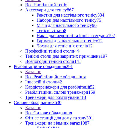
Все Настільний теніс
Аксесуари для тенісу
867
Ракетки для настільного тенісу
334
Набори для настільного тенісу
75
М'ячі для настільного тенісу
96
Тенісні сітки
58
Накладки аерозолі та інші аксесуари
192
Гармати для настільного тенісу
12
Чохли для тенісних столів
12
Професійні тенісні столи
44
Тенісні столи для закритих приміщень
197
Всепогодні тенісні столи
141
Реабілітаційне обладнання
291
Каталог
Все Реабілітаційне обладнання
Інверсійні столи
42
Кардіотренажери для реабілітації
52
Реабілітаційні силові тренажери
159
Тренажери для розтягування
13
Силове обладнання
3630
Каталог
Все Силове обладнання
Фітнес станції для дому та залу
301
Тренажери на вільних вагах
1087