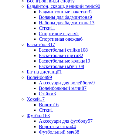
Все Ігрові види спорту
Бадмінтон, сквош, великий теніс
90
Бадминтонные ракетки
32
Воланы для бадминтона
9
Наборы для бадминтона
13
Сітки
11
Спортивне взуття
2
Спортивная одежда
6
Баскетбол
317
Баскетбольні стійки
108
Баскетбольні щити
82
Баскетбольные кольца
19
Баскетбольні м'ячі
108
Біг на дистанції
1
Волейбол
99
Аксесуари для волейболу
9
Волейбольный мячи
87
Стійки
3
Хокей
17
Ворота
16
Сітки
1
Футбол
163
Аксесуари для футболу
57
Ворота та сітки
44
Футбольный мяч
38