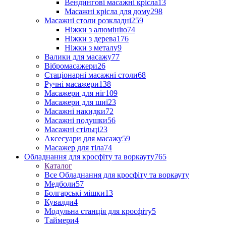
Вендингові масажні крісла
13
Масажні крісла для дому
298
Масажні столи розкладні
259
Ніжки з алюмінію
74
Ніжки з дерева
176
Ніжки з металу
9
Валики для масажу
77
Вібромасажери
26
Стаціонарні масажні столи
68
Ручні масажери
138
Масажери для ніг
109
Масажери для шиї
23
Масажні накидки
72
Масажні подушки
56
Масажні стільці
23
Аксесуари для масажу
59
Масажер для тіла
74
Обладнання для кросфіту та воркауту
765
Каталог
Все Обладнання для кросфіту та воркауту
Медболи
57
Болгарські мішки
13
Кувалди
4
Модульна станція для кросфіту
5
Таймери
4