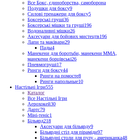
Все Бокс, єдиноборства, самоборона
Подушки для боксу
9
Силові тренажери для боксу
5
Боксерські груші
36
Боксерські мішки та груші
196
Водоналивні мішки
26
Аксесуари для бойових мистецтв
196
Лапи та маківари
29
Пады
4
Манекени для боротьби, манекени ММА,
манекени борцівські
26
Пневмогруші
17
Ринги для боксу
44
Ринги на помосте
8
Ринги напольные
10
Настільні Ігри
555
Каталог
Все Настільні Ігри
Аерохокей
30
Дартс
79
Міні-теніс
1
Більярд
218
Аксесуари для більярду
9
Більярдні стіл для піраміди
97
Більярдні столи для пулу - американка
48