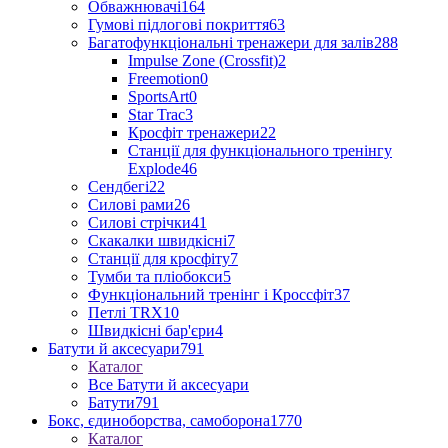
Обважнювачі
164
Гумові підлогові покриття
63
Багатофункціональні тренажери для залів
288
Impulse Zone (Crossfit)
2
Freemotion
0
SportsArt
0
Star Trac
3
Кросфіт тренажери
22
Станції для функціонального тренінгу
Explode
46
Сендбегі
22
Силові рами
26
Силові стрічки
41
Скакалки швидкісні
7
Станції для кросфіту
7
Тумби та пліобокси
5
Функціональний тренінг і Кроссфіт
37
Петлі TRX
10
Швидкісні бар'єри
4
Батути й аксесуари
791
Каталог
Все Батути й аксесуари
Батути
791
Бокс, єдиноборства, самоборона
1770
Каталог