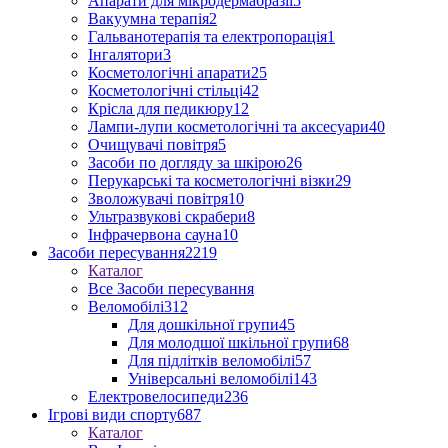
Апарати для мікродермабразії
5
Вакуумна терапія
2
Гальванотерапія та електропорація
1
Інгалятори
3
Косметологічні апарати
25
Косметологічні стільці
42
Крісла для педикюру
12
Лампи-лупи косметологічні та аксесуари
40
Очищувачі повітря
5
Засоби по догляду за шкірою
26
Перукарські та косметологічні візки
29
Зволожувачі повітря
10
Ультразвукові скрабери
8
Інфрачервона сауна
10
Засоби пересування
2219
Каталог
Все Засоби пересування
Веломобілі
312
Для дошкільної групи
45
Для молодшої шкільної групи
68
Для підлітків веломобілі
57
Універсальні веломобілі
143
Електровелосипеди
236
Ігрові види спорту
687
Каталог