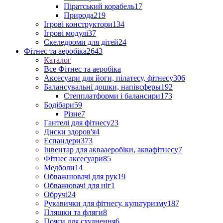
Піратський корабель
17
Природа
219
Ігрові конструктори
134
Ігрові модулі
37
Скеледроми для дітей
24
Фітнес та аеробіка
2643
Каталог
Все Фітнес та аеробіка
Аксесуари для йоги, пілатесу, фітнесу
306
Балансувальні дошки, напівсферы
192
Степплатформи і балансири
173
Бодібари
59
Різне
7
Гантелі для фітнесу
23
Диски здоров'я
4
Еспандери
373
Інвентар для аквааеробіки, аквафітнесу
7
Фітнес аксесуари
85
Медболи
14
Обважнювачі для рук
19
Обважювачі для ніг
1
Обручі
24
Рукавички для фітнесу, культуризму
187
Пляшки та фляги
8
Пояси для схуднення
6