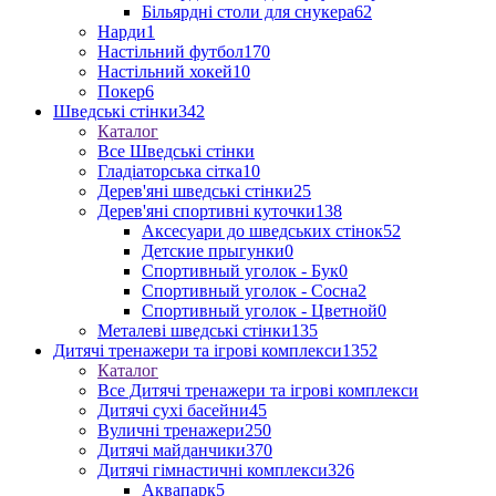
Більярдні столи для снукера
62
Нарди
1
Настільний футбол
170
Настільний хокей
10
Покер
6
Шведські стінки
342
Каталог
Все Шведські стінки
Гладіаторська сітка
10
Дерев'яні шведські стінки
25
Дерев'яні спортивні куточки
138
Аксесуари до шведських стінок
52
Детские прыгунки
0
Спортивный уголок - Бук
0
Спортивный уголок - Сосна
2
Спортивный уголок - Цветной
0
Металеві шведські стінки
135
Дитячі тренажери та ігрові комплекси
1352
Каталог
Все Дитячі тренажери та ігрові комплекси
Дитячі сухі басейни
45
Вуличні тренажери
250
Дитячі майданчики
370
Дитячі гімнастичні комплекси
326
Аквапарк
5