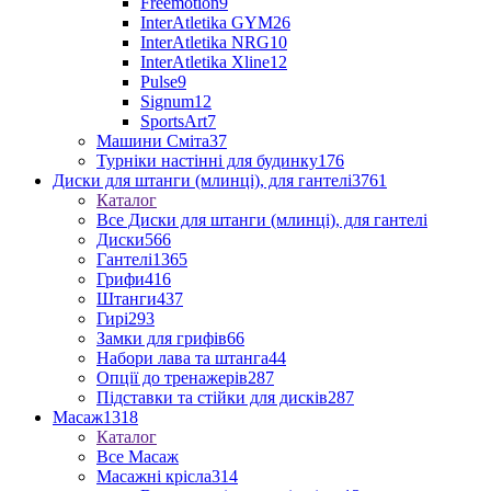
Freemotion
9
InterAtletika GYM
26
InterAtletika NRG
10
InterAtletika Xline
12
Pulse
9
Signum
12
SportsArt
7
Машини Сміта
37
Турніки настінні для будинку
176
Диски для штанги (млинці), для гантелі
3761
Каталог
Все Диски для штанги (млинці), для гантелі
Диски
566
Гантелі
1365
Грифи
416
Штанги
437
Гирі
293
Замки для грифів
66
Набори лава та штанга
44
Опції до тренажерів
287
Підставки та стійки для дисків
287
Масаж
1318
Каталог
Все Масаж
Масажні крісла
314