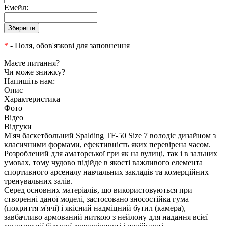
Емейл:
*
- Поля, обов'язкові для заповнення
Маєте питання?
Чи може знижку?
Напишіть нам:
Опис
Характеристика
Фото
Відео
Відгуки
М'яч баскетбольний Spalding TF-50 Size 7 володіє дизайном з
класичними формами, ефективність яких перевірена часом.
Розроблений для аматорської гри як на вулиці, так і в зальних
умовах, тому чудово підійде в якості важливого елемента
спортивного арсеналу навчальних закладів та комерційних
тренувальних залів.
Серед основних матеріалів, що використовуються при
створенні даної моделі, застосовано зносостійка гума
(покриття м'ячі) і якісний надміцний бутил (камера),
завбачливо армований ниткою з нейлону для надання всієї