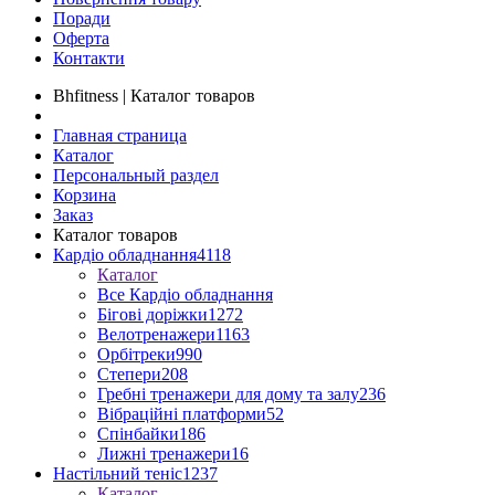
Поради
Оферта
Контакти
Bhfitness | Каталог товаров
Главная страница
Каталог
Персональный раздел
Корзина
Заказ
Каталог товаров
Кардіо обладнання
4118
Каталог
Все Кардіо обладнання
Бігові доріжки
1272
Велотренажери
1163
Орбітреки
990
Степери
208
Гребні тренажери для дому та залу
236
Вібраційні платформи
52
Спінбайки
186
Лижні тренажери
16
Настільний теніс
1237
Каталог