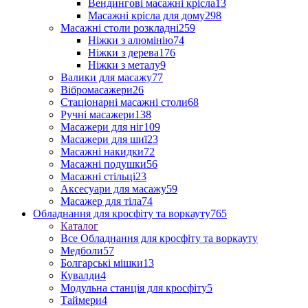
Вендингові масажні крісла
13
Масажні крісла для дому
298
Масажні столи розкладні
259
Ніжки з алюмінію
74
Ніжки з дерева
176
Ніжки з металу
9
Валики для масажу
77
Вібромасажери
26
Стаціонарні масажні столи
68
Ручні масажери
138
Масажери для ніг
109
Масажери для шиї
23
Масажні накидки
72
Масажні подушки
56
Масажні стільці
23
Аксесуари для масажу
59
Масажер для тіла
74
Обладнання для кросфіту та воркауту
765
Каталог
Все Обладнання для кросфіту та воркауту
Медболи
57
Болгарські мішки
13
Кувалди
4
Модульна станція для кросфіту
5
Таймери
4