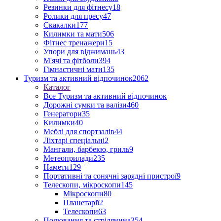
Резинки для фітнесу
18
Ролики для пресу
47
Скакалки
177
Килимки та мати
506
Фітнес тренажери
15
Упори для віджимань
43
М'ячі та фітболи
394
Гімнастичні мати
135
Туризм та активний відпочинок
2062
Каталог
Все Туризм та активний відпочинок
Дорожні сумки та валізи
460
Генератори
35
Килимки
40
Меблі для спортзалів
44
Ліхтарі спеціальні
2
Мангали, барбекю, гриль
9
Метеоприлади
235
Намети
129
Портативні та сонячні зарядні пристрої
9
Телескопи, мікроскопи
145
Мікроскопи
80
Планетарії
2
Телескопи
63
Полювання та стрілянина
354