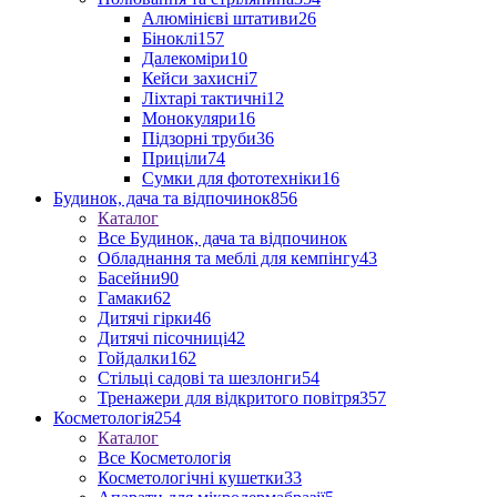
Алюмінієві штативи
26
Біноклі
157
Далекоміри
10
Кейси захисні
7
Ліхтарі тактичні
12
Монокуляри
16
Підзорні труби
36
Приціли
74
Сумки для фототехніки
16
Будинок, дача та відпочинок
856
Каталог
Все Будинок, дача та відпочинок
Обладнання та меблі для кемпінгу
43
Басейни
90
Гамаки
62
Дитячі гірки
46
Дитячі пісочниці
42
Гойдалки
162
Стільці садові та шезлонги
54
Тренажери для відкритого повітря
357
Косметологія
254
Каталог
Все Косметологія
Косметологічні кушетки
33