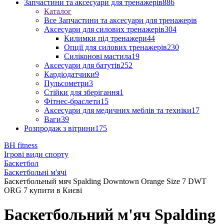
Запчастини та аксесуари для тренажерів
886
Каталог
Все Запчастини та аксесуари для тренажерів
Аксесуари для силових тренажерів
304
Килимки під тренажери
44
Опції для силових тренажерів
230
Силіконові мастила
19
Аксесуари для батутів
252
Кардіодатчики
9
Пульсометри
3
Стійки для зберігання
1
Фітнес-браслети
15
Аксесуари для медичних меблів та техніки
17
Ваги
39
Розпродаж з вітрини
175
BH fitness
Ігрові види спорту
Баскетбол
Баскетбольні м'ячі
Баскетбольный мяч Spalding Downtown Orange Size 7 DWT
ORG 7 купити в Києві
Баскетбольний м'яч Spalding