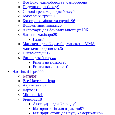
Все Бокс, єдиноборства, самоборона
Подушки для боксу
9
Силові тренажери для боксу
5
Боксерські груші
36
Боксерські мішки та груші
196
Водоналивні мішки
26
Аксесуари для бойових мистецтв
196
Лапи та маківари
29
Пады
4
Манекени для боротьби, манекени ММА,
манекени борцівські
26
Пневмогруші
17
Ринги для боксу
44
Ринги на помосте
8
Ринги напольные
10
Настільні Ігри
555
Каталог
Все Настільні Ігри
Аерохокей
30
Дартс
79
Міні-теніс
1
Більярд
218
Аксесуари для більярду
9
Більярдні стіл для піраміди
97
Більярдні столи для пулу - американка
48