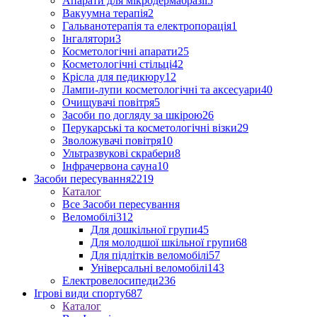
Апарати для мікродермабразії
5
Вакуумна терапія
2
Гальванотерапія та електропорація
1
Інгалятори
3
Косметологічні апарати
25
Косметологічні стільці
42
Крісла для педикюру
12
Лампи-лупи косметологічні та аксесуари
40
Очищувачі повітря
5
Засоби по догляду за шкірою
26
Перукарські та косметологічні візки
29
Зволожувачі повітря
10
Ультразвукові скрабери
8
Інфрачервона сауна
10
Засоби пересування
2219
Каталог
Все Засоби пересування
Веломобілі
312
Для дошкільної групи
45
Для молодшої шкільної групи
68
Для підлітків веломобілі
57
Універсальні веломобілі
143
Електровелосипеди
236
Ігрові види спорту
687
Каталог