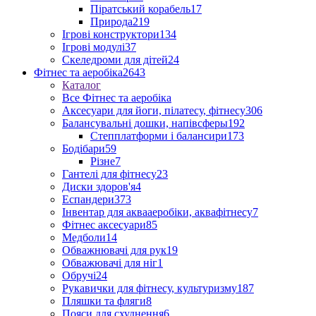
Піратський корабель
17
Природа
219
Ігрові конструктори
134
Ігрові модулі
37
Скеледроми для дітей
24
Фітнес та аеробіка
2643
Каталог
Все Фітнес та аеробіка
Аксесуари для йоги, пілатесу, фітнесу
306
Балансувальні дошки, напівсферы
192
Степплатформи і балансири
173
Бодібари
59
Різне
7
Гантелі для фітнесу
23
Диски здоров'я
4
Еспандери
373
Інвентар для аквааеробіки, аквафітнесу
7
Фітнес аксесуари
85
Медболи
14
Обважнювачі для рук
19
Обважювачі для ніг
1
Обручі
24
Рукавички для фітнесу, культуризму
187
Пляшки та фляги
8
Пояси для схуднення
6