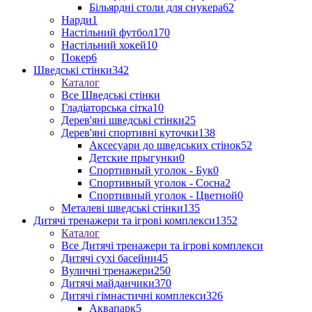
Більярдні столи для снукера
62
Нарди
1
Настільний футбол
170
Настільний хокей
10
Покер
6
Шведські стінки
342
Каталог
Все Шведські стінки
Гладіаторська сітка
10
Дерев'яні шведські стінки
25
Дерев'яні спортивні куточки
138
Аксесуари до шведських стінок
52
Детские прыгунки
0
Спортивный уголок - Бук
0
Спортивный уголок - Сосна
2
Спортивный уголок - Цветной
0
Металеві шведські стінки
135
Дитячі тренажери та ігрові комплекси
1352
Каталог
Все Дитячі тренажери та ігрові комплекси
Дитячі сухі басейни
45
Вуличні тренажери
250
Дитячі майданчики
370
Дитячі гімнастичні комплекси
326
Аквапарк
5