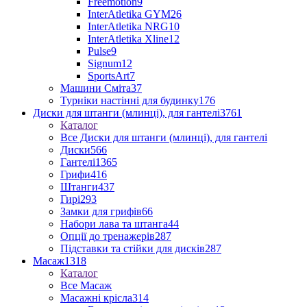
Freemotion
9
InterAtletika GYM
26
InterAtletika NRG
10
InterAtletika Xline
12
Pulse
9
Signum
12
SportsArt
7
Машини Сміта
37
Турніки настінні для будинку
176
Диски для штанги (млинці), для гантелі
3761
Каталог
Все Диски для штанги (млинці), для гантелі
Диски
566
Гантелі
1365
Грифи
416
Штанги
437
Гирі
293
Замки для грифів
66
Набори лава та штанга
44
Опції до тренажерів
287
Підставки та стійки для дисків
287
Масаж
1318
Каталог
Все Масаж
Масажні крісла
314