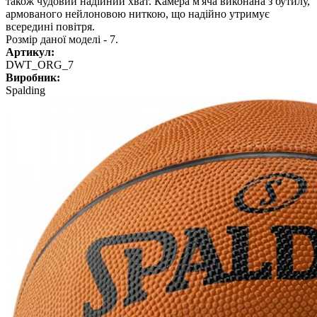
також чудовий надійний хват. Камера м'яча виконана з бутилу,
армованого нейлоновою ниткою, що надійно утримує
всередині повітря.
Розмір даної моделі - 7.
Артикул:
DWT_ORG_7
Виробник:
Spalding