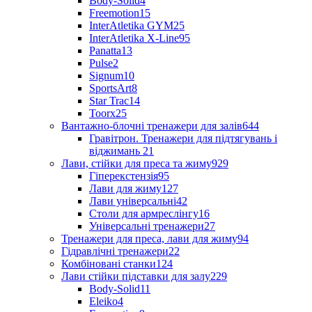
Body-Solid
4
Freemotion
15
InterAtletika GYM
25
InterAtletika X-Line
95
Panatta
13
Pulse
2
Signum
10
SportsArt
8
Star Trac
14
Toorx
25
Вантажно-блочні тренажери для залів
644
Гравітрон. Тренажери для підтягувань і
віджимань
21
Лави, стійки для преса та жиму
929
Гіперекстензія
95
Лави для жиму
127
Лави універсальні
42
Столи для армреслінгу
16
Універсальні тренажери
27
Тренажери для преса, лави для жиму
94
Гідравлічні тренажери
22
Комбіновані станки
124
Лави стійки підставки для залу
229
Body-Solid
11
Eleiko
4