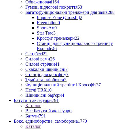
Обважнювачі
164
Гумові підлогові покриття
63
Багатофункціональні тренажери для залів
288
Impulse Zone (Crossfit)
2
Freemotion
0
SportsArt
0
Star Trac
3
Кросфіт тренажери
22
Станції для функціонального тренінгу
Explode
46
Сендбегі
22
Силові рами
26
Силові стрічки
41
Скакалки швидкісні
7
Станції для кросфіту
7
Тумби та пліобокси
5
Функціональний тренінг і Кроссфіт
37
Петлі TRX
10
Швидкісні бар'єри
4
Батути й аксесуари
791
Каталог
Все Батути й аксесуари
Батути
791
Бокс, єдиноборства, самоборона
1770
Каталог