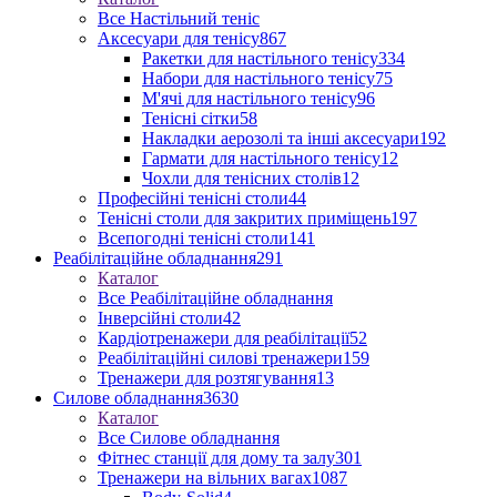
Все Настільний теніс
Аксесуари для тенісу
867
Ракетки для настільного тенісу
334
Набори для настільного тенісу
75
М'ячі для настільного тенісу
96
Тенісні сітки
58
Накладки аерозолі та інші аксесуари
192
Гармати для настільного тенісу
12
Чохли для тенісних столів
12
Професійні тенісні столи
44
Тенісні столи для закритих приміщень
197
Всепогодні тенісні столи
141
Реабілітаційне обладнання
291
Каталог
Все Реабілітаційне обладнання
Інверсійні столи
42
Кардіотренажери для реабілітації
52
Реабілітаційні силові тренажери
159
Тренажери для розтягування
13
Силове обладнання
3630
Каталог
Все Силове обладнання
Фітнес станції для дому та залу
301
Тренажери на вільних вагах
1087