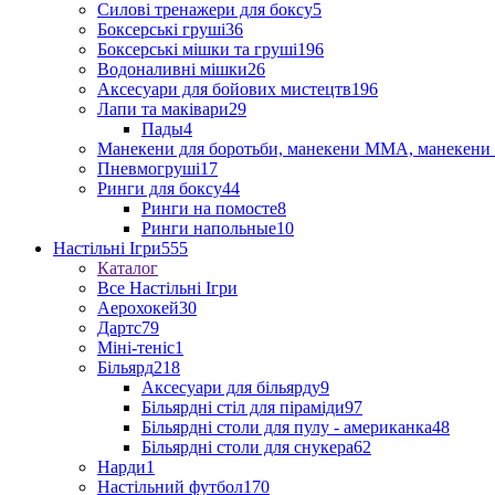
Силові тренажери для боксу
5
Боксерські груші
36
Боксерські мішки та груші
196
Водоналивні мішки
26
Аксесуари для бойових мистецтв
196
Лапи та маківари
29
Пады
4
Манекени для боротьби, манекени ММА, манекени 
Пневмогруші
17
Ринги для боксу
44
Ринги на помосте
8
Ринги напольные
10
Настільні Ігри
555
Каталог
Все Настільні Ігри
Аерохокей
30
Дартс
79
Міні-теніс
1
Більярд
218
Аксесуари для більярду
9
Більярдні стіл для піраміди
97
Більярдні столи для пулу - американка
48
Більярдні столи для снукера
62
Нарди
1
Настільний футбол
170