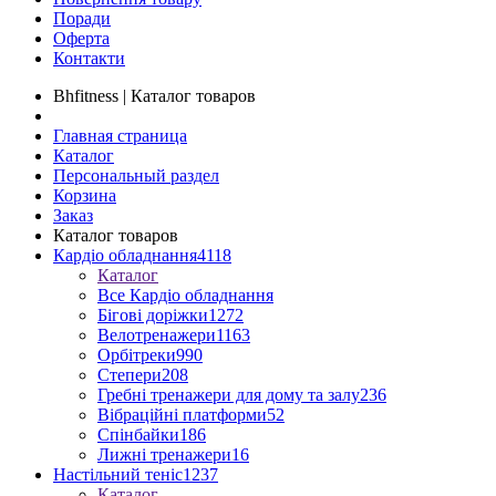
Поради
Оферта
Контакти
Bhfitness | Каталог товаров
Главная страница
Каталог
Персональный раздел
Корзина
Заказ
Каталог товаров
Кардіо обладнання
4118
Каталог
Все Кардіо обладнання
Бігові доріжки
1272
Велотренажери
1163
Орбітреки
990
Степери
208
Гребні тренажери для дому та залу
236
Вібраційні платформи
52
Спінбайки
186
Лижні тренажери
16
Настільний теніс
1237
Каталог