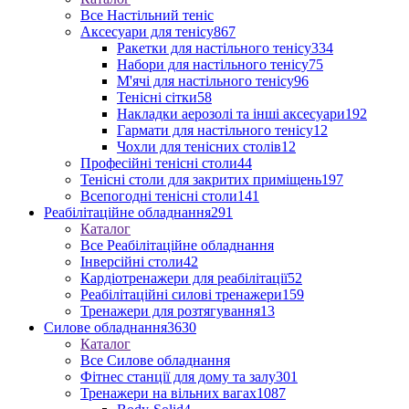
Все Настільний теніс
Аксесуари для тенісу
867
Ракетки для настільного тенісу
334
Набори для настільного тенісу
75
М'ячі для настільного тенісу
96
Тенісні сітки
58
Накладки аерозолі та інші аксесуари
192
Гармати для настільного тенісу
12
Чохли для тенісних столів
12
Професійні тенісні столи
44
Тенісні столи для закритих приміщень
197
Всепогодні тенісні столи
141
Реабілітаційне обладнання
291
Каталог
Все Реабілітаційне обладнання
Інверсійні столи
42
Кардіотренажери для реабілітації
52
Реабілітаційні силові тренажери
159
Тренажери для розтягування
13
Силове обладнання
3630
Каталог
Все Силове обладнання
Фітнес станції для дому та залу
301
Тренажери на вільних вагах
1087