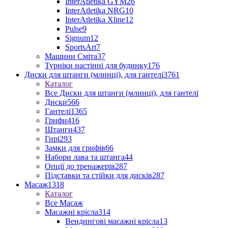
InterAtletika GYM
26
InterAtletika NRG
10
InterAtletika Xline
12
Pulse
9
Signum
12
SportsArt
7
Машини Сміта
37
Турніки настінні для будинку
176
Диски для штанги (млинці), для гантелі
3761
Каталог
Все Диски для штанги (млинці), для гантелі
Диски
566
Гантелі
1365
Грифи
416
Штанги
437
Гирі
293
Замки для грифів
66
Набори лава та штанга
44
Опції до тренажерів
287
Підставки та стійки для дисків
287
Масаж
1318
Каталог
Все Масаж
Масажні крісла
314
Вендингові масажні крісла
13