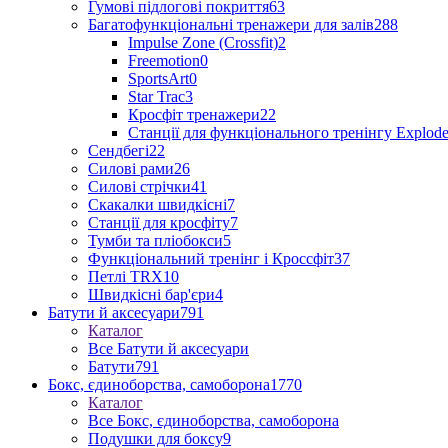
Гумові підлогові покриття
63
Багатофункціональні тренажери для залів
288
Impulse Zone (Crossfit)
2
Freemotion
0
SportsArt
0
Star Trac
3
Кросфіт тренажери
22
Станції для функціонального тренінгу Explod
Сендбегі
22
Силові рами
26
Силові стрічки
41
Скакалки швидкісні
7
Станції для кросфіту
7
Тумби та пліобокси
5
Функціональний тренінг і Кроссфіт
37
Петлі TRX
10
Швидкісні бар'єри
4
Батути й аксесуари
791
Каталог
Все Батути й аксесуари
Батути
791
Бокс, єдиноборства, самоборона
1770
Каталог
Все Бокс, єдиноборства, самоборона
Подушки для боксу
9