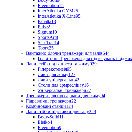
Body-Solid
4
Freemotion
15
InterAtletika GYM
25
InterAtletika X-Line
95
Panatta
13
Pulse
2
Signum
10
SportsArt
8
Star Trac
14
Toorx
25
Вантажно-блочні тренажери для залів
644
Гравітрон. Тренажери для підтягувань і відж
Лави, стійки для преса та жиму
929
Гіперекстензія
95
Лави для жиму
127
Лави універсальні
42
Столи для армреслінгу
16
Універсальні тренажери
27
Тренажери для преса, лави для жиму
94
Гідравлічні тренажери
22
Комбіновані станки
124
Лави стійки підставки для залу
229
Body-Solid
11
Eleiko
4
Freemotion
9