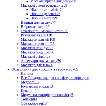
Масажні крісла для дому
298
Масажні столи розкладні
259
Ніжки з алюмінію
74
Ніжки з дерева
176
Ніжки з металу
9
Валики для масажу
77
Вібромасажери
26
Стаціонарні масажні столи
68
Ручні масажери
138
Масажери для ніг
109
Масажери для шиї
23
Масажні накидки
72
Масажні подушки
56
Масажні стільці
23
Аксесуари для масажу
59
Масажер для тіла
74
Обладнання для кросфіту та воркауту
765
Каталог
Все Обладнання для кросфіту та воркауту
Медболи
57
Болгарські мішки
13
Кувалди
4
Модульна станція для кросфіту
5
Таймери
4
Обважнювачі
164